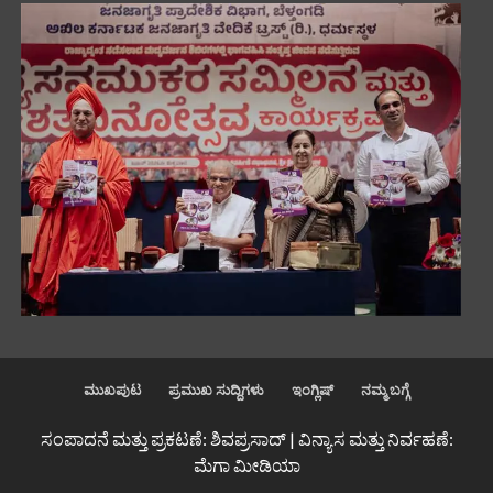
ಮುಖಪುಟ
ಪ್ರಮುಖ ಸುದ್ದಿಗಳು
ಇಂಗ್ಲಿಷ್
ನಮ್ಮ ಬಗ್ಗೆ
ಸಂಪಾದನೆ ಮತ್ತು ಪ್ರಕಟಣೆ: ಶಿವಪ್ರಸಾದ್ | ವಿನ್ಯಾಸ ಮತ್ತು ನಿರ್ವಹಣೆ:
ಮೆಗಾ ಮೀಡಿಯಾ