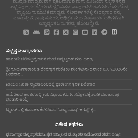
ಮುದ್ರಣ ಮಾಧ್ಯಮವಾಗಿ ಪ್ರಕಟವಾಗುವ ಮೆಗಾ ಮೀಡಿಯಾ ನ್ಯೂಸ್ ಕನ್ನಡ
ಪಾಕ್ಷಿಕವು ಜನರ ಶಕ್ತಿಯಂತೆ ಧ್ವನಿಸುತ್ತದೆ. ನಾವು ಅಪ್ಲಿಕೇಶನ್‌ಗಳು ಮತ್ತು ದೊಡ್ಡ
ವ್ಯಾಪ್ತಿಯ ಸಾಮಾಜಿಕ ಮಾಧ್ಯಮ ನೆಟ್‌ವರ್ಕ್‌ಗಳಲ್ಲಿ ನೇರಪ್ರಸಾರ ವನ್ನು
ಮಾಡುತ್ತೇವೆ. ನಾವು ಸಮಯ, ಅಧಿಕೃತ ಮತ್ತು ವಿಶ್ವಾಸಾರ್ಹ ಸುದ್ದಿಗಳಿಗಾಗಿ
ವಿಶ್ವಾದ್ಯಂತ ಓದುಗರನ್ನು ಹೊಂದಿದ್ದೇವೆ.
ಸಂಕ್ಷಿಪ್ತ ಮುಖ್ಯಾಂಶಗಳು
ಹಾವಂಜೆ: ಚಲಿಸುತ್ತಿದ್ದ ಕಾರಿನ ಮೇಲೆ ಬಿದ್ದ ಬೃಹತ್ ಮರ; ಅರಣ್ಯ...
ಶ್ರೀ ಸೂರ್ಯನಾರಾಯಣ ದೇವಸ್ಥಾನ ಮರೋಳಿ ಮಂಗಳೂರು ದಿನಾಂಕ 15.04.2026ನೇ
ಬುಧವಾರ...
ಖಾಯಂ ಜನತಾ ನ್ಯಾಯಾಲಯದಲ್ಲಿ ಪ್ರಕರಣಗಳ ತ್ವರಿತ ವಿಲೇವಾರಿ
ಅಮೆರಿಕಾದ ಅಂತರರಾಷ್ಟ್ರೀಯ ವಿಧಾಯಕರುಗಳ ಸಮ್ಮೇಳನಕ್ಕೆ ಶಾಸಕ ಮಂಜುನಾಥ
ಭಂಡಾರಿ ಆಯ್ಕೆ
ಟ್ರೈಲರ್ ನಲ್ಲಿ ಕುತೂಹಲ ಕೆರಳಿಸಿರುವ “ಎಲ್ಟು ಮುತ್ತಾ” ಆಗಸ್ಟ್ 1ಕ್ಕೆ...
ವಿಶೇಷ ಕಥೆಗಳು
ಧರ್ಮಸ್ಥಳದಲ್ಲಿ ವ್ಯಸನಮುಕ್ತರ ಸಮ್ಮಿಲನ ಮತ್ತು ಶತದಿನೋತ್ಸವ ಸಮಾರಂಭ