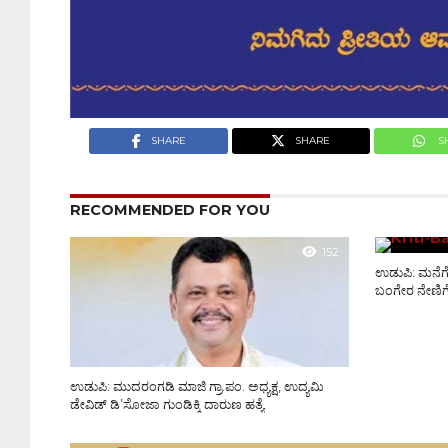
SHARE
SHARE
S
RECOMMENDED FOR YOU
152
ಉಡುಪಿ: ಮನೆಗೆ
ಬಂಗೇರ ನೇಣಿಗ
ಉಡುಪಿ: ಮುದರಂಗಡಿ ಮಾಜಿ ಗ್ರಾ.ಪಂ. ಅಧ್ಯಕ್ಷ, ಉದ್ಯಮಿ
ಡೇವಿಡ್ ಡಿ’ಸೋಜಾ ಗುಂಡಿಕ್ಕಿ ದಾರುಣ ಹತ್ಯೆ