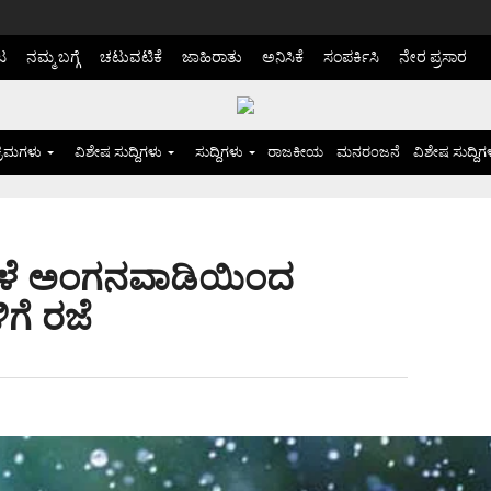
ಟ
ನಮ್ಮ ಬಗ್ಗೆ
ಚಟುವಟಿಕೆ
ಜಾಹಿರಾತು
ಅನಿಸಿಕೆ
ಸಂಪರ್ಕಿಸಿ
ನೇರ ಪ್ರಸಾರ
್ರಮಗಳು
ವಿಶೇಷ ಸುದ್ದಿಗಳು
ಸುದ್ದಿಗಳು
ರಾಜಕೀಯ
ಮನರಂಜನೆ
ವಿಶೇಷ ಸುದ್ದಿಗ
 ಮಳೆ ಅಂಗನವಾಡಿಯಿಂದ
ಿಗೆ ರಜೆ