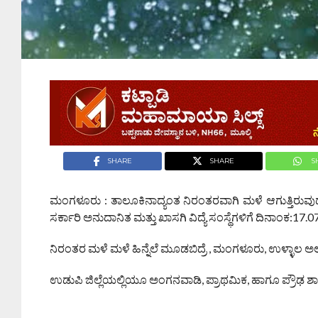
SHARE
SHARE
S
ಮಂಗಳೂರು : ತಾಲೂಕಿನಾದ್ಯಂತ ನಿರಂತರವಾಗಿ ಮಳೆ ಆಗುತ್ತಿರುವುದರ
ಸರ್ಕಾರಿ ಅನುದಾನಿತ ಮತ್ತು ಖಾಸಗಿ ವಿದ್ಯೆ ಸಂಸ್ಥೆಗಳಿಗೆ ದಿನಾಂಕ:
ನಿರಂತರ ಮಳೆ ಮಳೆ ಹಿನ್ನೆಲೆ ಮೂಡಬಿದ್ರೆ , ಮಂಗಳೂರು, ಉಳ್ಳಾಲ ಅಲ
ಉಡುಪಿ ಜಿಲ್ಲೆಯಲ್ಲಿಯೂ ಅಂಗನವಾಡಿ, ಪ್ರಾಥಮಿಕ, ಹಾಗೂ ಪ್ರೌಢ ಶಾಲೆ