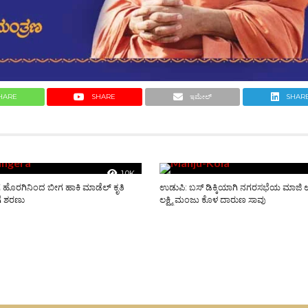
HARE
SHARE
ಇಮೇಲ್
SHAR
1.0K
 ಹೊರಗಿನಿಂದ ಬೀಗ ಹಾಕಿ ಮಾಡೆಲ್ ಕೃತಿ
ಉಡುಪಿ: ಬಸ್ ಡಿಕ್ಕಿಯಾಗಿ ನಗರಸಭೆಯ ಮಾಜಿ ಉಪ
ೆ ಶರಣು
ಲಕ್ಷ್ಮಿ ಮಂಜು ಕೊಳ ದಾರುಣ ಸಾವು