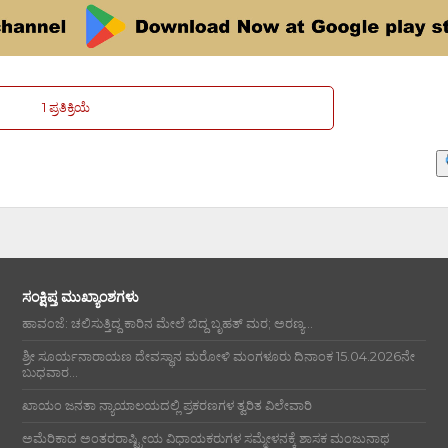
1 ಪ್ರತಿಕ್ರಿಯೆ
ಸಂಕ್ಷಿಪ್ತ ಮುಖ್ಯಾಂಶಗಳು
ಹಾವಂಜೆ: ಚಲಿಸುತ್ತಿದ್ದ ಕಾರಿನ ಮೇಲೆ ಬಿದ್ದ ಬೃಹತ್ ಮರ; ಅರಣ್ಯ...
ಶ್ರೀ ಸೂರ್ಯನಾರಾಯಣ ದೇವಸ್ಥಾನ ಮರೋಳಿ ಮಂಗಳೂರು ದಿನಾಂಕ 15.04.2026ನೇ
ಬುಧವಾರ...
ಖಾಯಂ ಜನತಾ ನ್ಯಾಯಾಲಯದಲ್ಲಿ ಪ್ರಕರಣಗಳ ತ್ವರಿತ ವಿಲೇವಾರಿ
ಅಮೆರಿಕಾದ ಅಂತರರಾಷ್ಟ್ರೀಯ ವಿಧಾಯಕರುಗಳ ಸಮ್ಮೇಳನಕ್ಕೆ ಶಾಸಕ ಮಂಜುನಾಥ