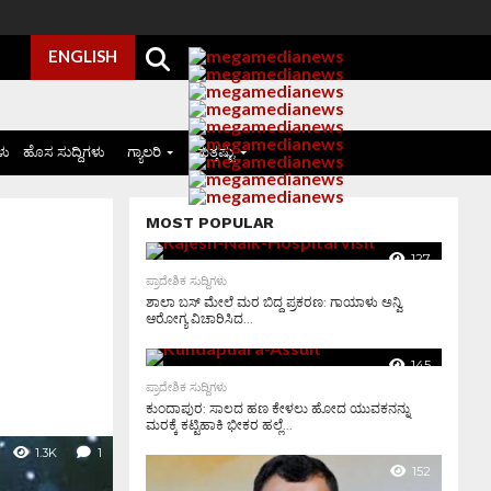
ENGLISH
ಳು
ಹೊಸ ಸುದ್ದಿಗಳು
ಗ್ಯಾಲರಿ
ಮತ್ತಷ್ಟು
MOST POPULAR
127
ಪ್ರಾದೇಶಿಕ ಸುದ್ದಿಗಳು
ಶಾಲಾ ಬಸ್ ಮೇಲೆ ಮರ ಬಿದ್ದ ಪ್ರಕರಣ: ಗಾಯಾಳು ಅನ್ವಿ
ಆರೋಗ್ಯ ವಿಚಾರಿಸಿದ...
145
ಪ್ರಾದೇಶಿಕ ಸುದ್ದಿಗಳು
ಕುಂದಾಪುರ: ಸಾಲದ ಹಣ ಕೇಳಲು ಹೋದ ಯುವಕನನ್ನು
ಮರಕ್ಕೆ ಕಟ್ಟಿಹಾಕಿ ಭೀಕರ ಹಲ್ಲೆ...
1.3K
1
152