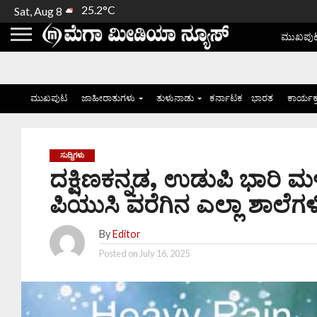
25.2°C
Sat, Aug 8
ಮುಖಪು
ಮುಖಪುಟ
ಜಾಹೀರಾತುಗಳು
ತುಳುನಾಡು
ಕರ್ನಾಟಕ
ಭಾರತ
ಕಾರ್ಯಕ
ಸುದ್ದಿಗಳು
ದಕ್ಷಿಣಕನ್ನಡ, ಉಡುಪಿ ಭಾರಿ
ಪಿಯುಸಿ ವರೆಗಿನ ಎಲ್ಲಾ ಶಾಲೆಗಳ
By
Editor
Posted on
July 16, 2025