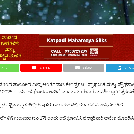
HARE
SHARE
ಇಮೇಲ್
SHAR
ಿಂದ ತಾಲೂಕಿನ ಎಲ್ಲಾ ಅಂಗನವಾಡಿ ಕೇಂದ್ರಗಳು, ಪ್ರಾಥಮಿಕ ಮತ್ತು ಪ್ರೌಢಶಾಲೆ
17.07.2025 ರಂದು ರಜೆ ಘೋಷಿಸಲಾಗಿದೆ ಎಂದು ಮಂಗಳೂರು ತಹಶೀಲ್ದಾರರ ಪ್ರಕಟಣೆ ತ
್ಲದೆ ದಕ್ಷಿಣಕನ್ನಡ ಜಿಲ್ಲೆಯ ಇತರ ತಾಲೂಕುಗಳಲ್ಲಿಯೂ ರಜೆ ಘೋಷಿಸಲಾಗಿದೆ.
ಗಳಿಗೆ ಗುರುವಾರ (ಜು.17) ರಂದು ರಜೆ ಘೋಷಿಸಿ ಜಿಲ್ಲಾಧಿಕಾರಿ ಆದೇಶ ಹೊರಡಿಸಿದ್