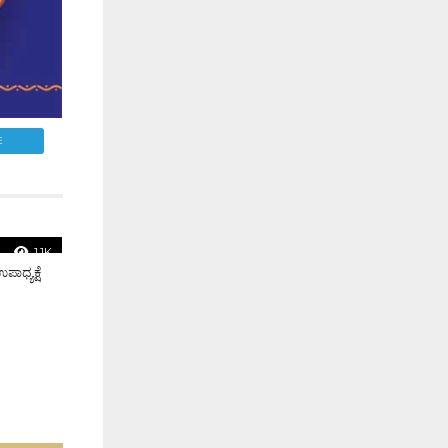
E
1.1K
ಾಧ್ಯಕ್ಷೆ