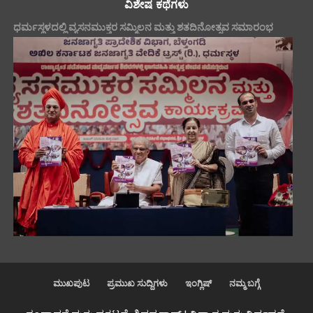
ವಿಶೇಷ ಕಥೆಗಳು
ಧರ್ಮಸ್ಥಳದಲ್ಲಿ ವ್ಯಸನಮುಕ್ತರ ಸಮ್ಮಿಲನ ಮತ್ತು ಶತದಿನೋತ್ಸವ ಸಮಾರಂಭ
ಮುಖಪುಟ
ಪ್ರಮುಖ ಸುದ್ದಿಗಳು
ಇಂಗ್ಲಿಷ್
ನಮ್ಮ ಬಗ್ಗೆ