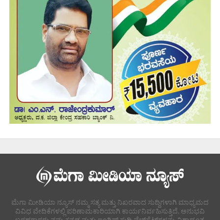
ಮೆಗಾ ಮೀಡಿಯಾ ನ್ಯೂಸ್ ನಮ್ಮ ಸತ್ಯ ಮತ್ತು ನಿಖರವಾದ ಸುದ್ದಿಗಳಾಗಿ ಮಾಧ್ಯಮದ
ವಿವಿಧ ವೇದಿಕೆಗಳಲ್ಲಿ ಪರಿಣಾಮಕಾರಿಯಾಗಿ ಕಾರ್ಯನಿರ್ವಹಿಸುತ್ತಿದೆ. ಅನುಭವಿ
ಬರಹಗಾರರು ನಮ್ಮ ಕನ್ನಡ ಮತ್ತು ಇಂಗ್ಲಿಷ್ ಸುದ್ದಿ ವೆಬ್‌ಸೈಟ್‌ಗಳನ್ನು ವಿಶ್ವಾದ್ಯಂತ