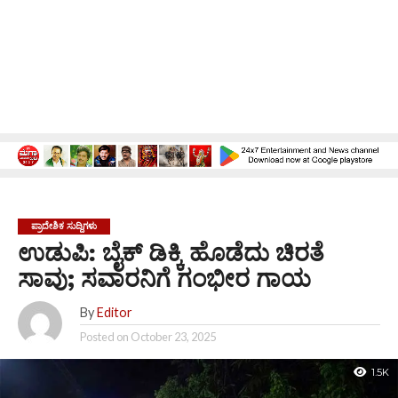
ಪ್ರಾದೇಶಿಕ ಸುದ್ದಿಗಳು
ಉಡುಪಿ: ಬೈಕ್ ಡಿಕ್ಕಿ ಹೊಡೆದು ಚಿರತೆ
ಸಾವು; ಸವಾರನಿಗೆ ಗಂಭೀರ ಗಾಯ
By
Editor
Posted on
October 23, 2025
1.5K