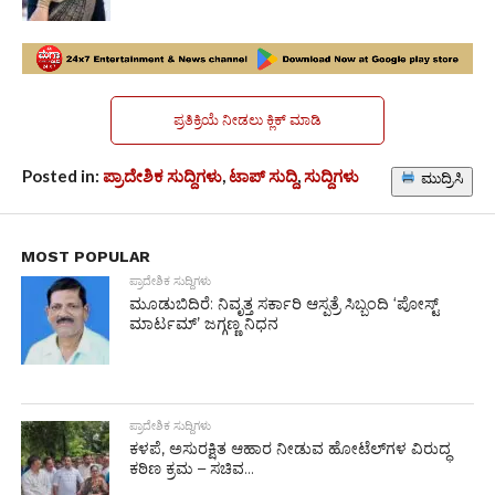
ಪ್ರತಿಕ್ರಿಯೆ ನೀಡಲು ಕ್ಲಿಕ್ ಮಾಡಿ
Posted in:
ಪ್ರಾದೇಶಿಕ ಸುದ್ದಿಗಳು
,
ಟಾಪ್ ಸುದ್ದಿ
,
ಸುದ್ದಿಗಳು
ಮುದ್ರಿಸಿ
MOST POPULAR
ಪ್ರಾದೇಶಿಕ ಸುದ್ದಿಗಳು
ಮೂಡುಬಿದಿರೆ: ನಿವೃತ್ತ ಸರ್ಕಾರಿ ಆಸ್ಪತ್ರೆ ಸಿಬ್ಬಂದಿ ‘ಪೋಸ್ಟ್
ಮಾರ್ಟಮ್’ ಜಗ್ಗಣ್ಣ ನಿಧನ
ಪ್ರಾದೇಶಿಕ ಸುದ್ದಿಗಳು
ಕಳಪೆ, ಅಸುರಕ್ಷಿತ ಆಹಾರ ನೀಡುವ ಹೋಟೆಲ್‌ಗಳ ವಿರುದ್ಧ
ಕಠಿಣ ಕ್ರಮ – ಸಚಿವ...