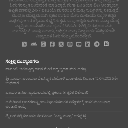
ಓದುಗರನ್ನು ತಲುಪುವಂತೆ ಮಾಡಿದ್ದಾರೆ. ಮೆಗಾ ಮೀಡಿಯಾ ಟಿವಿ ಆಂಡ್ರಾಯ್ಡ್
ಅಪ್ಲಿಕೇಶನ್‌ನಲ್ಲಿ 24x7 ವೀಡಿಯೊ ಮನರಂಜನೆ ಮತ್ತು ಸುದ್ದಿಗಳನ್ನು ನೀಡುತ್ತದೆ.
ಮುದ್ರಣ ಮಾಧ್ಯಮವಾಗಿ ಪ್ರಕಟವಾಗುವ ಮೆಗಾ ಮೀಡಿಯಾ ನ್ಯೂಸ್ ಕನ್ನಡ
ಪಾಕ್ಷಿಕವು ಜನರ ಶಕ್ತಿಯಂತೆ ಧ್ವನಿಸುತ್ತದೆ. ನಾವು ಅಪ್ಲಿಕೇಶನ್‌ಗಳು ಮತ್ತು ದೊಡ್ಡ
ವ್ಯಾಪ್ತಿಯ ಸಾಮಾಜಿಕ ಮಾಧ್ಯಮ ನೆಟ್‌ವರ್ಕ್‌ಗಳಲ್ಲಿ ನೇರಪ್ರಸಾರ ವನ್ನು
ಮಾಡುತ್ತೇವೆ. ನಾವು ಸಮಯ, ಅಧಿಕೃತ ಮತ್ತು ವಿಶ್ವಾಸಾರ್ಹ ಸುದ್ದಿಗಳಿಗಾಗಿ
ವಿಶ್ವಾದ್ಯಂತ ಓದುಗರನ್ನು ಹೊಂದಿದ್ದೇವೆ.
ಸಂಕ್ಷಿಪ್ತ ಮುಖ್ಯಾಂಶಗಳು
ಹಾವಂಜೆ: ಚಲಿಸುತ್ತಿದ್ದ ಕಾರಿನ ಮೇಲೆ ಬಿದ್ದ ಬೃಹತ್ ಮರ; ಅರಣ್ಯ...
ಶ್ರೀ ಸೂರ್ಯನಾರಾಯಣ ದೇವಸ್ಥಾನ ಮರೋಳಿ ಮಂಗಳೂರು ದಿನಾಂಕ 15.04.2026ನೇ
ಬುಧವಾರ...
ಖಾಯಂ ಜನತಾ ನ್ಯಾಯಾಲಯದಲ್ಲಿ ಪ್ರಕರಣಗಳ ತ್ವರಿತ ವಿಲೇವಾರಿ
ಅಮೆರಿಕಾದ ಅಂತರರಾಷ್ಟ್ರೀಯ ವಿಧಾಯಕರುಗಳ ಸಮ್ಮೇಳನಕ್ಕೆ ಶಾಸಕ ಮಂಜುನಾಥ
ಭಂಡಾರಿ ಆಯ್ಕೆ
ಟ್ರೈಲರ್ ನಲ್ಲಿ ಕುತೂಹಲ ಕೆರಳಿಸಿರುವ “ಎಲ್ಟು ಮುತ್ತಾ” ಆಗಸ್ಟ್ 1ಕ್ಕೆ...