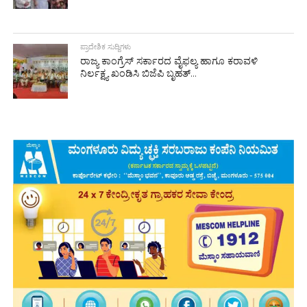
ಪ್ರಾದೇಶಿಕ ಸುದ್ದಿಗಳು
ರಾಜ್ಯ ಕಾಂಗ್ರೆಸ್ ಸರ್ಕಾರದ ವೈಫಲ್ಯ ಹಾಗೂ ಕರಾವಳಿ
ನಿರ್ಲಕ್ಷ್ಯ ಖಂಡಿಸಿ ಬಿಜೆಪಿ ಬೃಹತ್...