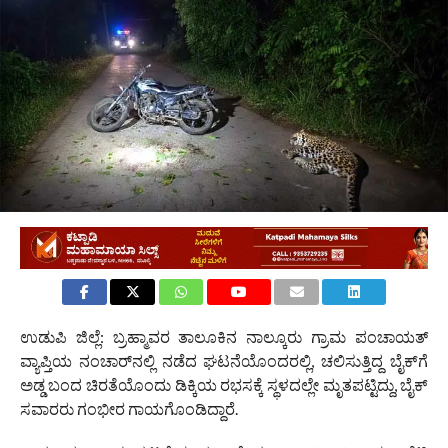
ಉಡುಪಿ ಜಿಲ್ಲೆ: ಬ್ರಹ್ಮಾವರ ತಾಲೂಕಿನ ನಾಲ್ಕೂರು ಗ್ರಾಮ ಪಂಚಾಯತ್
ವ್ಯಾಪ್ತಿಯ ನಂಚಾರ್‌ನಲ್ಲಿ ನಡೆದ ಘಟನೆಯೊಂದರಲ್ಲಿ, ಚಲಿಸುತ್ತಿದ್ದ ಬೈಕ್‌ಗೆ
ಅಡ್ಡ ಬಂದ ಚಿರತೆಯೊಂದು ಡಿಕ್ಕಿಯ ರಭಸಕ್ಕೆ ಸ್ಥಳದಲ್ಲೇ ಮೃತಪಟ್ಟಿದ್ದು, ಬೈಕ್
ಸವಾರರು ಗಂಭೀರ ಗಾಯಗೊಂಡಿದ್ದಾರೆ.