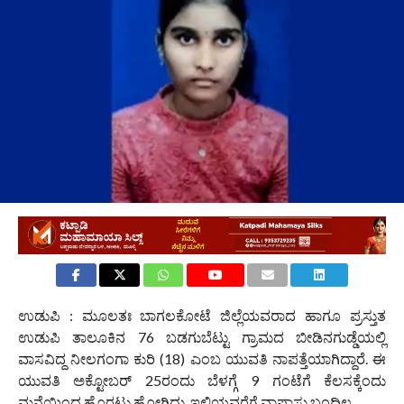
ಉಡುಪಿ : ಮೂಲತಃ ಬಾಗಲಕೋಟೆ ಜಿಲ್ಲೆಯವರಾದ ಹಾಗೂ ಪ್ರಸ್ತುತ
ಉಡುಪಿ ತಾಲೂಕಿನ 76 ಬಡಗುಬೆಟ್ಟು ಗ್ರಾಮದ ಬೀಡಿನಗುಡ್ಡೆಯಲ್ಲಿ
ವಾಸವಿದ್ದ ನೀಲಗಂಗಾ ಕುರಿ (18) ಎಂಬ ಯುವತಿ ನಾಪತ್ತೆಯಾಗಿದ್ದಾರೆ. ಈ
ಯುವತಿ ಅಕ್ಟೋಬರ್ 25ರಂದು ಬೆಳಗ್ಗೆ 9 ಗಂಟೆಗೆ ಕೆಲಸಕ್ಕೆಂದು
ಮನೆಯಿಂದ ಹೊರಟು ಹೋಗಿದ್ದು, ಇಲ್ಲಿಯವರೆಗೆ ವಾಪಾಸು ಬಂದಿಲ್ಲ.