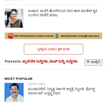
ಉಡುಪಿ: ಮನೆಗೆ ಹೊರಗಿನಿಂದ ಬೀಗ ಹಾಕಿ ಮಾಡೆಲ್ ಕೃತಿ
1.4K
ಬಂಗೇರ ನೇಣಿಗೆ ಶರಣು
ಪ್ರತಿಕ್ರಿಯೆ ನೀಡಲು ಕ್ಲಿಕ್ ಮಾಡಿ
Posted in:
ಪ್ರಾದೇಶಿಕ ಸುದ್ದಿಗಳು
,
ಟಾಪ್ ಸುದ್ದಿ
,
ಸುದ್ದಿಗಳು
ಮುದ್ರಿಸಿ
MOST POPULAR
ಪ್ರಾದೇಶಿಕ ಸುದ್ದಿಗಳು
ಮೂಡುಬಿದಿರೆ: ನಿವೃತ್ತ ಸರ್ಕಾರಿ ಆಸ್ಪತ್ರೆ ಸಿಬ್ಬಂದಿ ‘ಪೋಸ್ಟ್
ಮಾರ್ಟಮ್’ ಜಗ್ಗಣ್ಣ ನಿಧನ