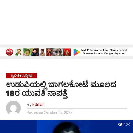
ಪ್ರಾದೇಶಿಕ ಸುದ್ದಿಗಳು
ಉಡುಪಿಯಲ್ಲಿ ಬಾಗಲಕೋಟೆ ಮೂಲದ
18ರ ಯುವತಿ ನಾಪತ್ತೆ
By
Editor
Posted on
October 29, 2025
1.3K