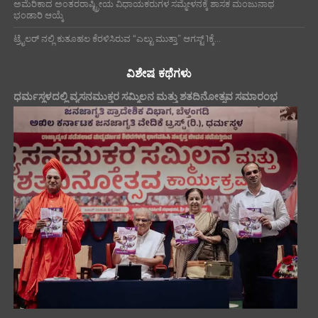
ಅಮೆರಿಕಾದ ಅಂತರರಾಷ್ಟ್ರೀಯ ವಿಧಾಯಕರುಗಳ ಸಮ್ಮೇಳನಕ್ಕೆ ಶಾಸಕ ಮಂಜುನಾಥ
ಭಂಡಾರಿ ಆಯ್ಕೆ
ಟ್ರೈಲರ್ ನಲ್ಲಿ ಕುತೂಹಲ ಕೆರಳಿಸಿರುವ “ಎಲ್ಟು ಮುತ್ತಾ” ಆಗಸ್ಟ್ 1ಕ್ಕೆ...
ವಿಶೇಷ ಕಥೆಗಳು
ಧರ್ಮಸ್ಥಳದಲ್ಲಿ ವ್ಯಸನಮುಕ್ತರ ಸಮ್ಮಿಲನ ಮತ್ತು ಶತದಿನೋತ್ಸವ ಸಮಾರಂಭ