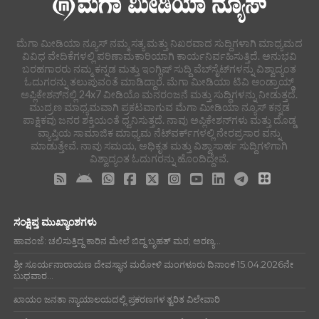
ಮೆಗಾ ಮೀಡಿಯಾ ನ್ಯೂಸ್ ನಮ್ಮ ಸತ್ಯ ಮತ್ತು ನಿಖರವಾದ ಸುದ್ದಿಗಳಾಗಿ ಮಾಧ್ಯಮದ
ವಿವಿಧ ವೇದಿಕೆಗಳಲ್ಲಿ ಪರಿಣಾಮಕಾರಿಯಾಗಿ ಕಾರ್ಯನಿರ್ವಹಿಸುತ್ತಿದೆ. ಅನುಭವಿ
ಬರಹಗಾರರು ನಮ್ಮ ಕನ್ನಡ ಮತ್ತು ಇಂಗ್ಲಿಷ್ ಸುದ್ದಿ ವೆಬ್‌ಸೈಟ್‌ಗಳನ್ನು ವಿಶ್ವಾದ್ಯಂತ
ಓದುಗರನ್ನು ತಲುಪುವಂತೆ ಮಾಡಿದ್ದಾರೆ. ಮೆಗಾ ಮೀಡಿಯಾ ಟಿವಿ ಆಂಡ್ರಾಯ್ಡ್
ಅಪ್ಲಿಕೇಶನ್‌ನಲ್ಲಿ 24x7 ವೀಡಿಯೊ ಮನರಂಜನೆ ಮತ್ತು ಸುದ್ದಿಗಳನ್ನು ನೀಡುತ್ತದೆ.
ಮುದ್ರಣ ಮಾಧ್ಯಮವಾಗಿ ಪ್ರಕಟವಾಗುವ ಮೆಗಾ ಮೀಡಿಯಾ ನ್ಯೂಸ್ ಕನ್ನಡ
ಪಾಕ್ಷಿಕವು ಜನರ ಶಕ್ತಿಯಂತೆ ಧ್ವನಿಸುತ್ತದೆ. ನಾವು ಅಪ್ಲಿಕೇಶನ್‌ಗಳು ಮತ್ತು ದೊಡ್ಡ
ವ್ಯಾಪ್ತಿಯ ಸಾಮಾಜಿಕ ಮಾಧ್ಯಮ ನೆಟ್‌ವರ್ಕ್‌ಗಳಲ್ಲಿ ನೇರಪ್ರಸಾರ ವನ್ನು
ಮಾಡುತ್ತೇವೆ. ನಾವು ಸಮಯ, ಅಧಿಕೃತ ಮತ್ತು ವಿಶ್ವಾಸಾರ್ಹ ಸುದ್ದಿಗಳಿಗಾಗಿ
ವಿಶ್ವಾದ್ಯಂತ ಓದುಗರನ್ನು ಹೊಂದಿದ್ದೇವೆ.
ಸಂಕ್ಷಿಪ್ತ ಮುಖ್ಯಾಂಶಗಳು
ಹಾವಂಜೆ: ಚಲಿಸುತ್ತಿದ್ದ ಕಾರಿನ ಮೇಲೆ ಬಿದ್ದ ಬೃಹತ್ ಮರ; ಅರಣ್ಯ...
ಶ್ರೀ ಸೂರ್ಯನಾರಾಯಣ ದೇವಸ್ಥಾನ ಮರೋಳಿ ಮಂಗಳೂರು ದಿನಾಂಕ 15.04.2026ನೇ
ಬುಧವಾರ...
ಖಾಯಂ ಜನತಾ ನ್ಯಾಯಾಲಯದಲ್ಲಿ ಪ್ರಕರಣಗಳ ತ್ವರಿತ ವಿಲೇವಾರಿ