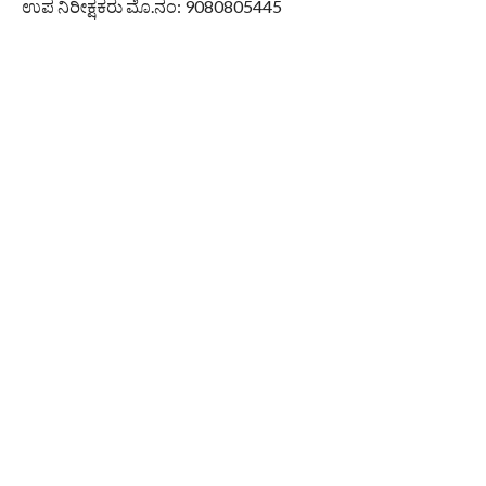
ಉಪ ನಿರೀಕ್ಷಕರು ಮೊ.ನಂ: 9080805445