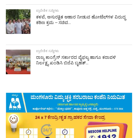
ಪ್ರಾದೇಶಿಕ ಸುದ್ದಿಗಳು
ಕಳಪೆ, ಅಸುರಕ್ಷಿತ ಆಹಾರ ನೀಡುವ ಹೋಟೆಲ್‌ಗಳ ವಿರುದ್ಧ
ಕಠಿಣ ಕ್ರಮ – ಸಚಿವ...
ಪ್ರಾದೇಶಿಕ ಸುದ್ದಿಗಳು
ರಾಜ್ಯ ಕಾಂಗ್ರೆಸ್ ಸರ್ಕಾರದ ವೈಫಲ್ಯ ಹಾಗೂ ಕರಾವಳಿ
ನಿರ್ಲಕ್ಷ್ಯ ಖಂಡಿಸಿ ಬಿಜೆಪಿ ಬೃಹತ್...