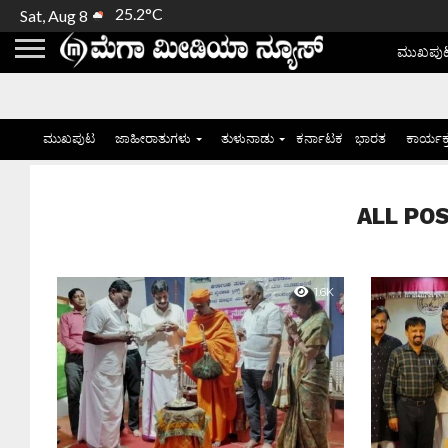
25.2°C
Sat, Aug 8
ಮುಖಪು
ಮುಖಪುಟ
ಜಾಹೀರಾತುಗಳು
ತುಳುನಾಡು
ಕರ್ನಾಟಕ
ಭಾರತ
ಕಾರ್ಯಕ
ALL POST
1.6K