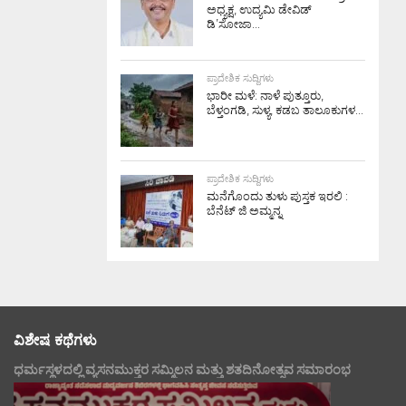
ಅಧ್ಯಕ್ಷ, ಉದ್ಯಮಿ ಡೇವಿಡ್
ಡಿ’ಸೋಜಾ...
ಪ್ರಾದೇಶಿಕ ಸುದ್ದಿಗಳು
ಭಾರೀ ಮಳೆ: ನಾಳೆ ಪುತ್ತೂರು,
ಬೆಳ್ತಂಗಡಿ, ಸುಳ್ಯ, ಕಡಬ ತಾಲೂಕುಗಳ...
ಪ್ರಾದೇಶಿಕ ಸುದ್ದಿಗಳು
ಮನೆಗೊಂದು ತುಳು ಪುಸ್ತಕ ಇರಲಿ :
ಬೆನೆಟ್ ಜಿ ಅಮ್ಮನ್ನ
ವಿಶೇಷ ಕಥೆಗಳು
ಧರ್ಮಸ್ಥಳದಲ್ಲಿ ವ್ಯಸನಮುಕ್ತರ ಸಮ್ಮಿಲನ ಮತ್ತು ಶತದಿನೋತ್ಸವ ಸಮಾರಂಭ