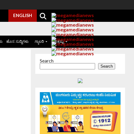
ENGLISH
ಳು
ಹೊಸ ಸುದ್ದಿಗಳು
ಗ್ಯಾಲರಿ
ಮತ್ತಷ್ಟು
Search
Search