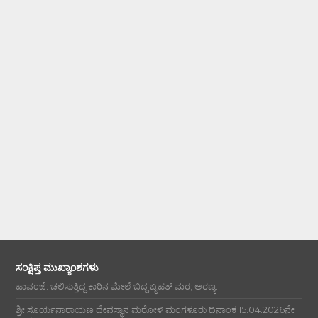
ಸಂಕ್ಷಿಪ್ತ ಮುಖ್ಯಾಂಶಗಳು
ಹಾವಂಜೆ: ಚಲಿಸುತ್ತಿದ್ದ ಕಾರಿನ ಮೇಲೆ ಬಿದ್ದ ಬೃಹತ್ ಮರ; ಅರಣ್ಯ...
ಶ್ರೀ ಸೂರ್ಯನಾರಾಯಣ ದೇವಸ್ಥಾನ ಮರೋಳಿ ಮಂಗಳೂರು ದಿನಾಂಕ 15.04.2026ನೇ