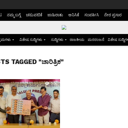
ಟ
ನಮ್ಮ ಬಗ್ಗೆ
ಚಟುವಟಿಕೆ
ಜಾಹಿರಾತು
ಅನಿಸಿಕೆ
ಸಂಪರ್ಕಿಸಿ
ನೇರ ಪ್ರಸಾರ
್ರಮಗಳು
ವಿಶೇಷ ಸುದ್ದಿಗಳು
ಸುದ್ದಿಗಳು
ರಾಜಕೀಯ
ಮನರಂಜನೆ
ವಿಶೇಷ ಸುದ್ದಿಗ
S TAGGED "ಚಾರಿತ್ರಿಕ"
3.0K