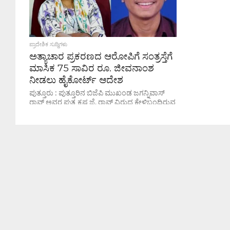
ಪ್ರಾದೇಶಿಕ ಸುದ್ದಿಗಳು
ಅತ್ಯಾಚಾರ ಪ್ರಕರಣದ ಆರೋಪಿಗೆ ಸಂತ್ರಸ್ತೆಗೆ
ಮಾಸಿಕ 75 ಸಾವಿರ ರೂ. ಜೀವನಾಂಶ
ನೀಡಲು ಹೈಕೋರ್ಟ್ ಆದೇಶ
ಪುತ್ತೂರು : ಪುತ್ತೂರಿನ ಬಿಜೆಪಿ ಮುಖಂಡ ಜಗನ್ನಿವಾಸ್
ರಾವ್ ಅವರ ಪುತ್ರ ಕೃಷ್ಣ ಜೆ. ರಾವ್ ವಿರುದ್ಧ ಕೇಳಿಬಂದಿರುವ
ಅತ್ಯಾಚಾರ ಮತ್ತು ವಂಚನೆಯ ಪ್ರಕರಣಕ್ಕೆ
ಸಂಬಂಧಿಸಿದಂತೆ ಕರ್ನಾಟಕ ಹೈಕೋರ್ಟ್ ಮಹತ್ವದ...