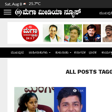
25.7°C
Sat, Aug 8
ಮುಖಪು
ಮುಖಪುಟ
ಜಾಹೀರಾತುಗಳು
ತುಳುನಾಡು
ಕರ್ನಾಟಕ
ಭಾರತ
ಕಾರ್ಯಕ
ALL POSTS TAGGED
1.4K