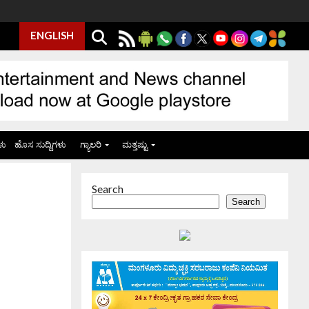
ENGLISH
ಳು
ಹೊಸ ಸುದ್ದಿಗಳು
ಗ್ಯಾಲರಿ
ಮತ್ತಷ್ಟು
Search
Search