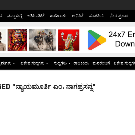
ಟ
ನಮ್ಮ ಬಗ್ಗೆ
ಚಟುವಟಿಕೆ
ಜಾಹಿರಾತು
ಅನಿಸಿಕೆ
ಸಂಪರ್ಕಿಸಿ
ನೇರ ಪ್ರಸಾರ
್ರಮಗಳು
ವಿಶೇಷ ಸುದ್ದಿಗಳು
ಸುದ್ದಿಗಳು
ರಾಜಕೀಯ
ಮನರಂಜನೆ
ವಿಶೇಷ ಸುದ್ದಿಗ
 "ನ್ಯಾಯಮೂರ್ತಿ ಎಂ. ನಾಗಪ್ರಸನ್ನ"