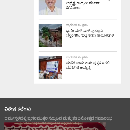
ಅಧ್ಯಕ್ಷ, ಉದ್ಯಮಿ ಡೇವಿಡ್
ಡಿ’ಸೋಜಾ...
ಪ್ರಾದೇಶಿಕ ಸುದ್ದಿಗಳು
ಭಾರೀ ಮಳೆ: ನಾಳೆ ಪುತ್ತೂರು,
ಬೆಳ್ತಂಗಡಿ, ಸುಳ್ಯ, ಕಡಬ ತಾಲೂಕುಗಳ...
ಪ್ರಾದೇಶಿಕ ಸುದ್ದಿಗಳು
ಮನೆಗೊಂದು ತುಳು ಪುಸ್ತಕ ಇರಲಿ :
ಬೆನೆಟ್ ಜಿ ಅಮ್ಮನ್ನ
ವಿಶೇಷ ಕಥೆಗಳು
ಧರ್ಮಸ್ಥಳದಲ್ಲಿ ವ್ಯಸನಮುಕ್ತರ ಸಮ್ಮಿಲನ ಮತ್ತು ಶತದಿನೋತ್ಸವ ಸಮಾರಂಭ