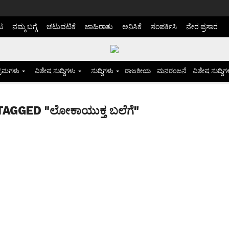
ಟ
ನಮ್ಮ ಬಗ್ಗೆ
ಚಟುವಟಿಕೆ
ಜಾಹಿರಾತು
ಅನಿಸಿಕೆ
ಸಂಪರ್ಕಿಸಿ
ನೇರ ಪ್ರಸಾರ
್ರಮಗಳು
ವಿಶೇಷ ಸುದ್ದಿಗಳು
ಸುದ್ದಿಗಳು
ರಾಜಕೀಯ
ಮನರಂಜನೆ
ವಿಶೇಷ ಸುದ್ದಿಗ
AGGED "ಲೋಕಾಯುಕ್ತ ಬಲೆಗೆ"