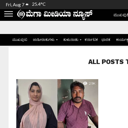
25.4°C
Fri, Aug 7
ಮುಖಪು
ಮುಖಪುಟ
ಜಾಹೀರಾತುಗಳು
ತುಳುನಾಡು
ಕರ್ನಾಟಕ
ಭಾರತ
ಕಾರ್ಯಕ
ALL POSTS T
2.9K