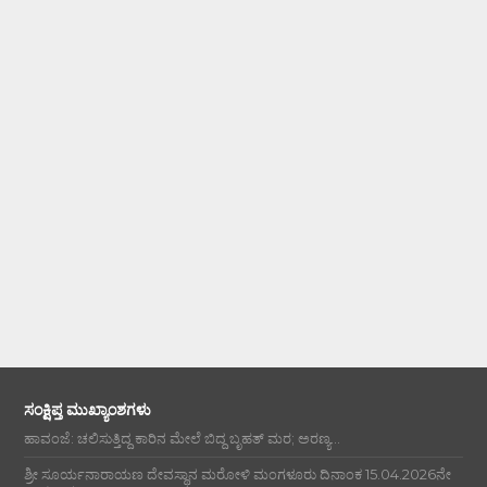
ಸಂಕ್ಷಿಪ್ತ ಮುಖ್ಯಾಂಶಗಳು
ಹಾವಂಜೆ: ಚಲಿಸುತ್ತಿದ್ದ ಕಾರಿನ ಮೇಲೆ ಬಿದ್ದ ಬೃಹತ್ ಮರ; ಅರಣ್ಯ...
ಶ್ರೀ ಸೂರ್ಯನಾರಾಯಣ ದೇವಸ್ಥಾನ ಮರೋಳಿ ಮಂಗಳೂರು ದಿನಾಂಕ 15.04.2026ನೇ