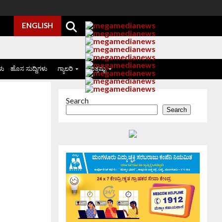
ENGLISH
ಳು
ಹೊಸ ಸುದ್ದಿಗಳು
ಗ್ಯಾಲರಿ
ಮತ್ತಷ್ಟು
Search
Search