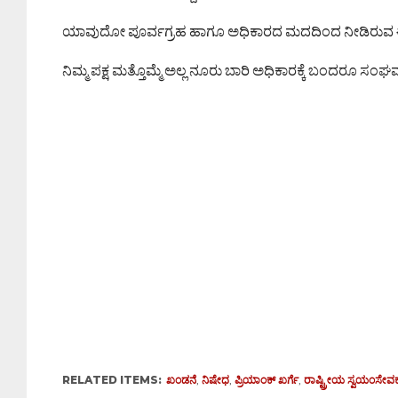
ಯಾವುದೋ ಪೂರ್ವಗ್ರಹ ಹಾಗೂ ಅಧಿಕಾರದ ಮದದಿಂದ ನೀಡಿರುವ ಈ ಹೇಳಿ
ನಿಮ್ಮ ಪಕ್ಷ ಮತ್ತೊಮ್ಮೆ ಅಲ್ಲ ನೂರು ಬಾರಿ ಅಧಿಕಾರಕ್ಕೆ ಬಂದರೂ ಸಂ
RELATED ITEMS:
ಖಂಡನೆ
,
ನಿಷೇಧ
,
ಪ್ರಿಯಾಂಕ್ ಖರ್ಗೆ
,
ರಾಷ್ಟ್ರೀಯ ಸ್ವಯಂಸೇ