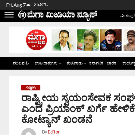
25.8°C
Fri, Aug 7
ಮುಖಪು
ಮುಖಪುಟ
ಜಾಹೀರಾತುಗಳು
ತುಳುನಾಡು
ಕರ್ನಾಟಕ
ಭಾರತ
ಕಾರ್ಯಕ
ಸುದ್ದಿಗಳು
ರಾಷ್ಟ್ರೀಯ ಸ್ವಯಂಸೇವಕ ಸಂಘವ
ಎಂದ ಪ್ರಿಯಾಂಕ್ ಖರ್ಗೆ ಹೇಳ
ಕೋಟ್ಯಾನ್ ಖಂಡನೆ
By
Editor