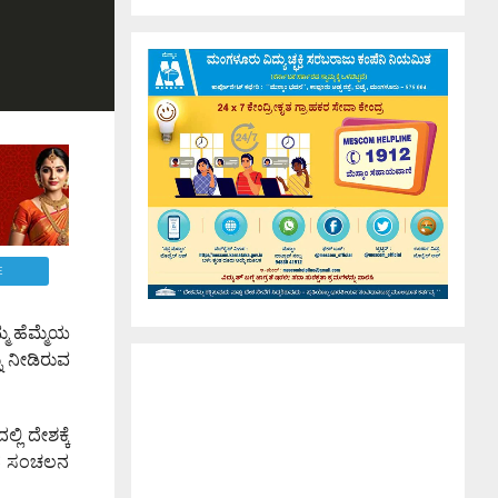
E
್ಮ ಹೆಮ್ಮೆಯ
ು ನೀಡಿರುವ
ಿ ದೇಶಕ್ಕೆ
 ಪಥ ಸಂಚಲನ