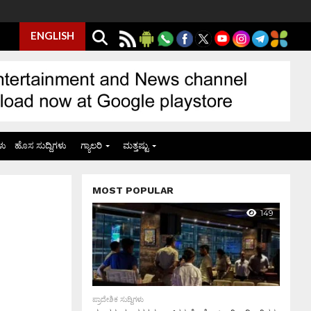
ENGLISH
ಳು
ಹೊಸ ಸುದ್ದಿಗಳು
ಗ್ಯಾಲರಿ
ಮತ್ತಷ್ಟು
MOST POPULAR
149
ಪ್ರಾದೇಶಿಕ ಸುದ್ದಿಗಳು