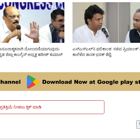
1.2K
 ಕಾನೂನಾತ್ಮಕವಾಗಿ ನೋಂದಣಿಯಾಗುವುದು
ಎಸ್‌ಎಸ್‌ಎಲ್‌ಸಿ ಫಲಿತಾಂಶ: ಸಚಿವ ಪ್ರಿಯಾಂಕ್ 
ನ್ನಡ ಜಿಲ್ಲಾ ಕಾಂಗ್ರೆಸ್ ಅಧ್ಯಕ್ಷ ಹರೀಶ್ ಕುಮಾರ್
ಕಾಲೆಳೆದ ಶಾಸಕ ಭರತ್ ಶೆಟ್ಟಿ
ಪ್ರತಿಕ್ರಿಯೆ ನೀಡಲು ಕ್ಲಿಕ್ ಮಾಡಿ