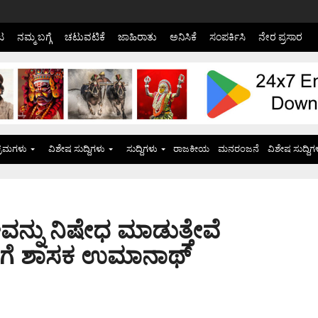
ಟ
ನಮ್ಮ ಬಗ್ಗೆ
ಚಟುವಟಿಕೆ
ಜಾಹಿರಾತು
ಅನಿಸಿಕೆ
ಸಂಪರ್ಕಿಸಿ
ನೇರ ಪ್ರಸಾರ
್ರಮಗಳು
ವಿಶೇಷ ಸುದ್ದಿಗಳು
ಸುದ್ದಿಗಳು
ರಾಜಕೀಯ
ಮನರಂಜನೆ
ವಿಶೇಷ ಸುದ್ದಿಗ
ನ್ನು ನಿಷೇಧ ಮಾಡುತ್ತೇವೆ
ಿಕೆಗೆ ಶಾಸಕ ಉಮಾನಾಥ್