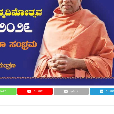
HARE
SHARE
ಇಮೇಲ್
SHAR