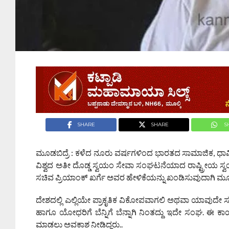
SHARE
SHARE
S
ಮೂಡಬಿದ್ರೆ : ಕಳೆದ ನೂರು ವರ್ಷಗಳಿಂದ ಭಾರತದ ಸಾಮಾಜಿಕ, ಧಾರ್ಮಿಕ ಅ
ವಿಶ್ವದ ಅತೀ ದೊಡ್ಡ ಸ್ವಯಂ ಸೇವಾ ಸಂಘಟನೆಯಾದ ರಾಷ್ಟ್ರೀಯ ಸ
ಸಚಿವ ಪ್ರಿಯಾಂಕ್ ಖರ್ಗೆ ಅವರ ಹೇಳಿಕೆಯನ್ನು ಖಂಡಿಸುವುದಾಗಿ ಮೂ
ದೇಶದಲ್ಲಿ ಎಲ್ಲಿಯೇ ಪ್ರಾಕೃತಿಕ ವಿಕೋಪವಾಗಲಿ ಅಥವಾ ಯಾವುದೇ ಸಮಸ
ಹಾಗೂ ಯೋಧರಿಗೆ ಬೆನ್ನಿಗೆ ಬೆನ್ನಾಗಿ ನಿಂತದ್ದು ಇದೇ ಸಂಘ. ಈ 
ಮಾಡಲು ಅವಕಾಶ ನೀಡಿದ್ದರು..