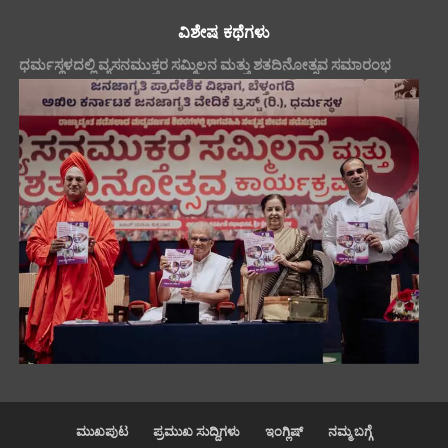
ವಿಶೇಷ ಕಥೆಗಳು
ಧರ್ಮಸ್ಥಳದಲ್ಲಿ ವ್ಯಸನಮುಕ್ತರ ಸಮ್ಮಿಲನ ಮತ್ತು ಶತದಿನೋತ್ಸವ ಸಮಾರಂಭ
ಮುಖಪುಟ
ಪ್ರಮುಖ ಸುದ್ದಿಗಳು
ಇಂಗ್ಲಿಷ್
ನಮ್ಮ ಬಗ್ಗೆ