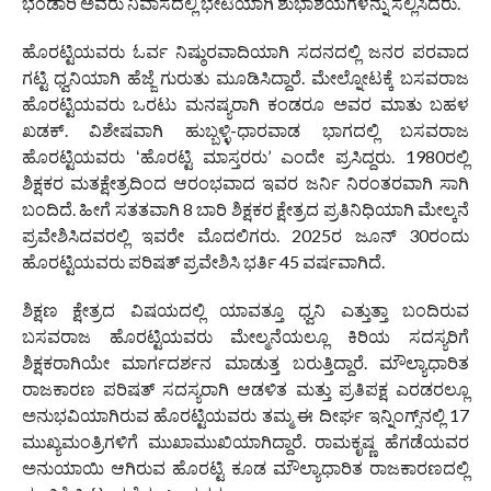
ಭಂಡಾರಿ ಅವರು ನಿವಾಸದಲ್ಲಿ ಭೇಟಿಯಾಗಿ ಶುಭಾಶಯಗಳನ್ನು ಸಲ್ಲಿಸಿದರು.
ಹೊರಟ್ಟಿಯವರು ಓರ್ವ ನಿಷ್ಠುರವಾದಿಯಾಗಿ ಸದನದಲ್ಲಿ ಜನರ ಪರವಾದ
ಗಟ್ಟಿ ಧ್ವನಿಯಾಗಿ ಹೆಜ್ಜೆ ಗುರುತು ಮೂಡಿಸಿದ್ದಾರೆ. ಮೇಲ್ನೋಟಕ್ಕೆ ಬಸವರಾಜ
ಹೊರಟ್ಟಿಯವರು ಒರಟು ಮನಷ್ಯರಾಗಿ ಕಂಡರೂ ಅವರ ಮಾತು ಬಹಳ
ಖಡಕ್. ವಿಶೇಷವಾಗಿ ಹುಬ್ಬಳ್ಳಿ-ಧಾರವಾಡ ಭಾಗದಲ್ಲಿ ಬಸವರಾಜ
ಹೊರಟ್ಟಿಯವರು ʻಹೊರಟ್ಟಿ ಮಾಸ್ತರರು’ ಎಂದೇ ಪ್ರಸಿದ್ದರು. 1980ರಲ್ಲಿ
ಶಿಕ್ಷಕರ ಮತಕ್ಷೇತ್ರದಿಂದ ಆರಂಭವಾದ ಇವರ ಜರ್ನಿ ನಿರಂತರವಾಗಿ ಸಾಗಿ
ಬಂದಿದೆ. ಹೀಗೆ ಸತತವಾಗಿ 8 ಬಾರಿ ಶಿಕ್ಷಕರ ಕ್ಷೇತ್ರದ ಪ್ರತಿನಿಧಿಯಾಗಿ ಮೇಲ್ಕನೆ
ಪ್ರವೇಶಿಸಿದವರಲ್ಲಿ ಇವರೇ ಮೊದಲಿಗರು. 2025ರ ಜೂನ್ 30ರಂದು
ಹೊರಟ್ಟಿಯವರು ಪರಿಷತ್ ಪ್ರವೇಶಿಸಿ ಭರ್ತಿ 45 ವರ್ಷವಾಗಿದೆ.
ಶಿಕ್ಷಣ ಕ್ಷೇತ್ರದ ವಿಷಯದಲ್ಲಿ ಯಾವತ್ತೂ ಧ್ವನಿ ಎತ್ತುತ್ತಾ ಬಂದಿರುವ
ಬಸವರಾಜ ಹೊರಟ್ಟಿಯವರು ಮೇಲ್ಮನೆಯಲ್ಲೂ ಕಿರಿಯ ಸದಸ್ಯರಿಗೆ
ಶಿಕ್ಷಕರಾಗಿಯೇ ಮಾರ್ಗದರ್ಶನ ಮಾಡುತ್ತ ಬರುತ್ತಿದ್ದಾರೆ. ಮೌಲ್ಯಾಧಾರಿತ
ರಾಜಕಾರಣ ಪರಿಷತ್ ಸದಸ್ಯರಾಗಿ ಆಡಳಿತ ಮತ್ತು ಪ್ರತಿಪಕ್ಷ ಎರಡರಲ್ಲೂ
ಅನುಭವಿಯಾಗಿರುವ ಹೊರಟ್ಟಿಯವರು ತಮ್ಮ ಈ ದೀರ್ಘ ಇನ್ನಿಂಗ್ಸ್‌ನಲ್ಲಿ 17
ಮುಖ್ಯಮಂತ್ರಿಗಳಿಗೆ ಮುಖಾಮುಖಿಯಾಗಿದ್ದಾರೆ. ರಾಮಕೃಷ್ಣ ಹೆಗಡೆಯವರ
ಅನುಯಾಯಿ ಆಗಿರುವ ಹೊರಟ್ಟಿ ಕೂಡ ಮೌಲ್ಯಾಧಾರಿತ ರಾಜಕಾರಣದಲ್ಲಿ