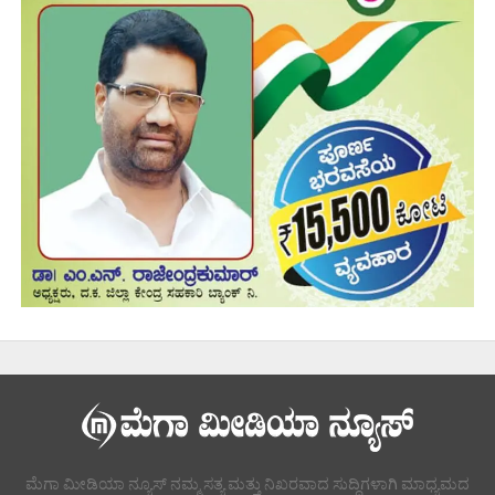
ಮೆಗಾ ಮೀಡಿಯಾ ನ್ಯೂಸ್ ನಮ್ಮ ಸತ್ಯ ಮತ್ತು ನಿಖರವಾದ ಸುದ್ದಿಗಳಾಗಿ ಮಾಧ್ಯಮದ