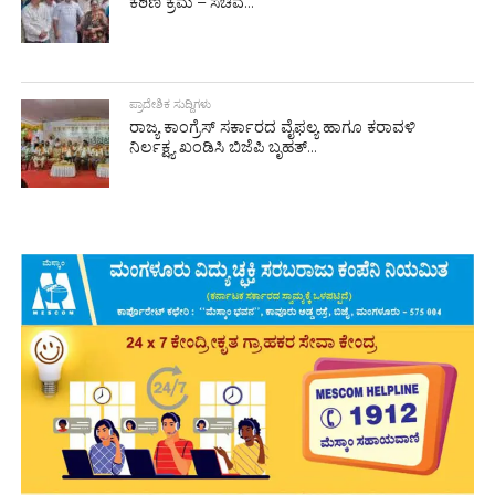
ಕಠಿಣ ಕ್ರಮ – ಸಚಿವ...
ಪ್ರಾದೇಶಿಕ ಸುದ್ದಿಗಳು
ರಾಜ್ಯ ಕಾಂಗ್ರೆಸ್ ಸರ್ಕಾರದ ವೈಫಲ್ಯ ಹಾಗೂ ಕರಾವಳಿ
ನಿರ್ಲಕ್ಷ್ಯ ಖಂಡಿಸಿ ಬಿಜೆಪಿ ಬೃಹತ್...