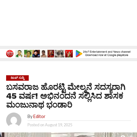
ಟಾಪ್ ಸುದ್ದಿ
ಬಸವರಾಜ ಹೊರಟ್ಟಿ ಮೇಲ್ಮನೆ ಸದಸ್ಯರಾಗಿ
45 ವರ್ಷ! ಅಭಿನಂದನೆ ಸಲ್ಲಿಸಿದ ಶಾಸಕ
ಮಂಜುನಾಥ ಭಂಡಾರಿ
By
Editor
Posted on
August 19, 2025