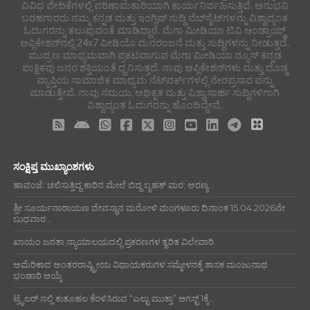
ವಿವಿಧ ವೇದಿಕೆಗಳಲ್ಲಿ ಪರಿಣಾಮಕಾರಿಯಾಗಿ ಕಾರ್ಯನಿರ್ವಹಿಸುತ್ತಿದೆ. ಅನುಭವಿ
ಬರಹಗಾರರು ನಮ್ಮ ಕನ್ನಡ ಮತ್ತು ಇಂಗ್ಲಿಷ್ ಸುದ್ದಿ ವೆಬ್‌ಸೈಟ್‌ಗಳನ್ನು ವಿಶ್ವಾದ್ಯಂತ
ಓದುಗರನ್ನು ತಲುಪುವಂತೆ ಮಾಡಿದ್ದಾರೆ. ಮೆಗಾ ಮೀಡಿಯಾ ಟಿವಿ ಆಂಡ್ರಾಯ್ಡ್
ಅಪ್ಲಿಕೇಶನ್‌ನಲ್ಲಿ 24x7 ವೀಡಿಯೊ ಮನರಂಜನೆ ಮತ್ತು ಸುದ್ದಿಗಳನ್ನು ನೀಡುತ್ತದೆ.
ಮುದ್ರಣ ಮಾಧ್ಯಮವಾಗಿ ಪ್ರಕಟವಾಗುವ ಮೆಗಾ ಮೀಡಿಯಾ ನ್ಯೂಸ್ ಕನ್ನಡ
ಪಾಕ್ಷಿಕವು ಜನರ ಶಕ್ತಿಯಂತೆ ಧ್ವನಿಸುತ್ತದೆ. ನಾವು ಅಪ್ಲಿಕೇಶನ್‌ಗಳು ಮತ್ತು ದೊಡ್ಡ
ವ್ಯಾಪ್ತಿಯ ಸಾಮಾಜಿಕ ಮಾಧ್ಯಮ ನೆಟ್‌ವರ್ಕ್‌ಗಳಲ್ಲಿ ನೇರಪ್ರಸಾರ ವನ್ನು
ಮಾಡುತ್ತೇವೆ. ನಾವು ಸಮಯ, ಅಧಿಕೃತ ಮತ್ತು ವಿಶ್ವಾಸಾರ್ಹ ಸುದ್ದಿಗಳಿಗಾಗಿ
ವಿಶ್ವಾದ್ಯಂತ ಓದುಗರನ್ನು ಹೊಂದಿದ್ದೇವೆ.
ಸಂಕ್ಷಿಪ್ತ ಮುಖ್ಯಾಂಶಗಳು
ಹಾವಂಜೆ: ಚಲಿಸುತ್ತಿದ್ದ ಕಾರಿನ ಮೇಲೆ ಬಿದ್ದ ಬೃಹತ್ ಮರ; ಅರಣ್ಯ...
ಶ್ರೀ ಸೂರ್ಯನಾರಾಯಣ ದೇವಸ್ಥಾನ ಮರೋಳಿ ಮಂಗಳೂರು ದಿನಾಂಕ 15.04.2026ನೇ
ಬುಧವಾರ...
ಖಾಯಂ ಜನತಾ ನ್ಯಾಯಾಲಯದಲ್ಲಿ ಪ್ರಕರಣಗಳ ತ್ವರಿತ ವಿಲೇವಾರಿ
ಅಮೆರಿಕಾದ ಅಂತರರಾಷ್ಟ್ರೀಯ ವಿಧಾಯಕರುಗಳ ಸಮ್ಮೇಳನಕ್ಕೆ ಶಾಸಕ ಮಂಜುನಾಥ
ಭಂಡಾರಿ ಆಯ್ಕೆ
ಟ್ರೈಲರ್ ನಲ್ಲಿ ಕುತೂಹಲ ಕೆರಳಿಸಿರುವ “ಎಲ್ಟು ಮುತ್ತಾ” ಆಗಸ್ಟ್ 1ಕ್ಕೆ...