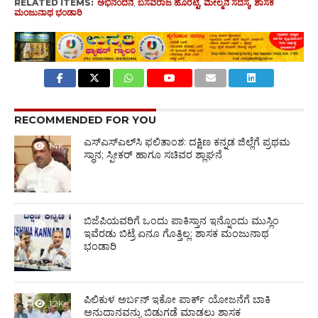
RELATED ITEMS:
ಅಭಿನಂದನೆ
,
ಬಸವರಾಜ ಹೊರಟ್ಟಿ
,
ಮೇಲ್ಮನೆ ಸದಸ್ಯ
,
ಶಾಸಕ
ಮಂಜುನಾಥ ಭಂಡಾರಿ
RECOMMENDED FOR YOU
ಎಸ್‌ಎಸ್‌ಎಲ್‌ಸಿ ಫಲಿತಾಂಶ: ದಕ್ಷಿಣ ಕನ್ನಡ ಜಿಲ್ಲೆಗೆ ಪ್ರಥಮ
1.4K
ಸ್ಥಾನ; ಸ್ಪೀಕರ್ ಹಾಗೂ ಸಚಿವರ ಶ್ಲಾಘನೆ
ಬಿಜೆಪಿಯವರಿಗೆ ಒಂದು ಪಾಕಿಸ್ತಾನ ಇನ್ನೊಂದು ಮುಸ್ಲಿಂ
6.1K
ಇವೆರಡು ಬಿಟ್ರೆ ಏನೂ ಗೊತ್ತಿಲ್ಲ: ಶಾಸಕ ಮಂಜುನಾಥ
ಭಂಡಾರಿ
ಪಿಲಿಕುಳ ಅರ್ಬನ್ ಇಕೋ ಪಾರ್ಕ್ ಯೋಜನೆಗೆ ಬಾಕಿ
1.2K
ಅನುದಾನವನ್ನು ಬಿಡುಗಡೆ ಮಾಡಲು ಶಾಸಕ