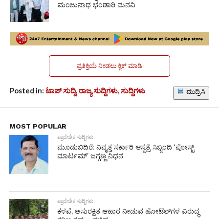
ಮಂಜುನಾಥ ಭಂಡಾರಿ ಮನವಿ
ಪ್ರತಿಕ್ರಿಯೆ ನೀಡಲು ಕ್ಲಿಕ್ ಮಾಡಿ
Posted in:
ಟಾಪ್ ಸುದ್ದಿ
,
ರಾಜ್ಯ ಸುದ್ದಿಗಳು
,
ಸುದ್ದಿಗಳು
ಮುದ್ರಿಸಿ
MOST POPULAR
ಪ್ರಾದೇಶಿಕ ಸುದ್ದಿಗಳು
ಮೂಡುಬಿದಿರೆ: ನಿವೃತ್ತ ಸರ್ಕಾರಿ ಆಸ್ಪತ್ರೆ ಸಿಬ್ಬಂದಿ ‘ಪೋಸ್ಟ್
ಮಾರ್ಟಮ್’ ಜಗ್ಗಣ್ಣ ನಿಧನ
ಪ್ರಾದೇಶಿಕ ಸುದ್ದಿಗಳು
ಕಳಪೆ, ಅಸುರಕ್ಷಿತ ಆಹಾರ ನೀಡುವ ಹೋಟೆಲ್‌ಗಳ ವಿರುದ್ಧ