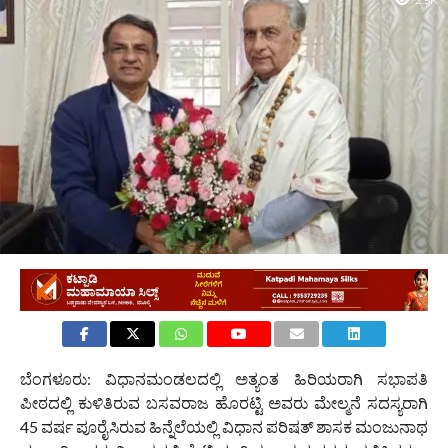
2.9K
ಬೆಂಗಳೂರು: ವಿಧಾನಮಂಡಲದಲ್ಲಿ ಅತ್ಯಂತ ಹಿರಿಯರಾಗಿ ಸಭಾಪತಿ
ಪೀಠದಲ್ಲಿ ಕುಳಿತಿರುವ ಬಸವರಾಜ ಹೊರಟ್ಟಿ ಅವರು ಮೇಲ್ಮನೆ ಸದಸ್ಯರಾಗಿ
45 ವರ್ಷ ಪೂರೈಸಿರುವ ಹಿನ್ನೆಲೆಯಲ್ಲಿ ವಿಧಾನ ಪರಿಷತ್ ಶಾಸಕ ಮಂಜುನಾಥ