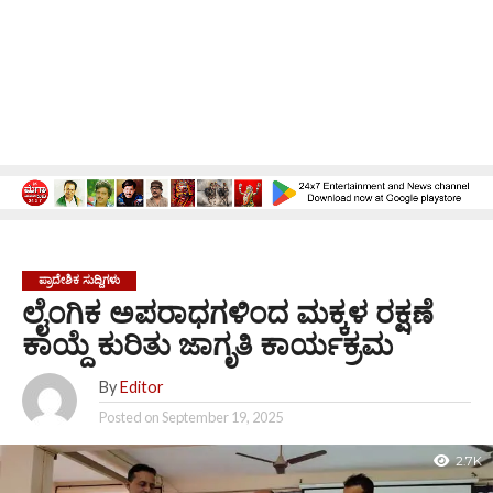
ಪ್ರಾದೇಶಿಕ ಸುದ್ದಿಗಳು
ಲೈಂಗಿಕ ಅಪರಾಧಗಳಿಂದ ಮಕ್ಕಳ ರಕ್ಷಣೆ
ಕಾಯ್ದೆ ಕುರಿತು ಜಾಗೃತಿ ಕಾರ್ಯಕ್ರಮ
By
Editor
Posted on
September 19, 2025
2.7K