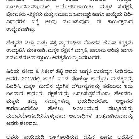
ಸ್ಕೂಲ್(ಐಸಿಎಸ್‌ಇ)ಯಲ್ಲಿ ಆಯೋಜಿಸಲಾಯಿತು. ಮಕ್ಕಳ ಸುರಕ್ಷತೆ,
ಪೋಷಕರು –ಶಿಕ್ಷಕರು ಮತ್ತು ಸಮಾಜದ ಜವಾಬ್ದಾರಿ ಹಾಗೂ ಕಾಯ್ದೆಯ ವಿಧಿ-
ವಿಧಾನಗಳ ಬಗ್ಗೆ ಅರಿವು ಮೂಡಿಸುವುದು ಈ ಕಾರ್ಯಕ್ರಮದ
ಉದ್ದೇಶವಾಗಿತ್ತು.
ಹೆಚ್ಚುವರಿ ಜಿಲ್ಲಾ ಮತ್ತು ಸತ್ರ ನ್ಯಾಯಾಧೀಶ ಮೋಹನ ಜೆ.ಎಸ್ ಕರ‍್ಯಕ್ರಮ
ಉದ್ಘಾಟಿಸಿ ಮಾತನಾಡಿ, ಮಕ್ಕಳ ರಕ್ಷಣೆಗೆ ಜಾಗ್ರತೆ, ಕಾನೂನು ಅರಿವು ಹಾಗೂ
ಸಮೂಹದ ಜವಾಬ್ದಾರಿಯ ಅಗತ್ಯತೆಯನ್ನು ವಿವರಿಸಿದರು.
ಹಿರಿಯ ವಕೀಲ ಕೆ. ನಿಕೇಶ್ ಶೆಟ್ಟಿ ಅವರು ಜಾಗೃತಿ ಉಪನ್ಯಾಸ ನೀಡಿದರು.
ಅವರು 2012ರಲ್ಲಿ ಜಾರಿಗೆ ಬಂದ ಪೋಕ್ಸೋ ಕಾಯ್ದೆಯ ಮಹತ್ವವನ್ನು
ವಿವರಿಸಿ, ಮಕ್ಕಳ ಮೇಲಿನ ಲೈಂಗಿಕ ದೌರ್ಜನ್ಯಗಳನ್ನು ತಡೆಯಲು ಇದು
ಬಲವಾದ ಕಾನೂನು ರಕ್ಷಣೆಯನ್ನು ಒದಗಿಸುತ್ತದೆಯೆಂದು ಹೇಳಿದರು.
ಮಕ್ಕಳು ತಮ್ಮ ಸಮಸ್ಯೆಗಳನ್ನು ಭಯದಿಂದಲೋ, ಅಜ್ಞಾನದ
ಕಾರಣದಿಂದಲೋ ಹೇಳಲು ಹಿಂಜರಿಯುವ ಪರಿಸ್ಥಿತಿಯನ್ನು
ದುರುಪಯೋಗಪಡಿಸಿಕೊಳ್ಳುವುದು ಅಪರಾಧಿಗಳ ತಂತ್ರವಾಗಿರುವುದನ್ನು
ಅವರು ಹೇಳಿದರು.
ಅವರು ಕಾಯ್ದೆಯಡಿ ಒಳಗೊಂಡಿರುವ ದೈಹಿಕ ಹಾಗೂ ಅದೈಹಿಕ