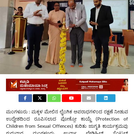
ಮಂಗಳೂರು : ಮಕ್ಕಳ ಮೇಲಿನ ಲೈಂಗಿಕ ಅಪರಾಧಗಳಿಂದ ರಕ್ಷಣೆ ನೀಡುವ
ಉದ್ದೇಶದಿಂದ ರೂಪಿಸಲಾದ ಪೋಕ್ಸೋ ಕಾಯ್ದೆ (Protection of
Children from Sexual Offences) ಕುರಿತು ಜಾಗೃತಿ ಕಾರ್ಯಕ್ರಮವು
ಗುರುವಾರ ಮಂಗಳೂರು ಉರ್ವಾ ಲೇಡಿಹಿಲ್ ಸೆಂಟ್ರಲ್