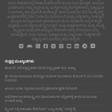
ವಿವಿಧ ವೇದಿಕೆಗಳಲ್ಲಿ ಪರಿಣಾಮಕಾರಿಯಾಗಿ ಕಾರ್ಯನಿರ್ವಹಿಸುತ್ತಿದೆ. ಅನುಭವಿ
ಬರಹಗಾರರು ನಮ್ಮ ಕನ್ನಡ ಮತ್ತು ಇಂಗ್ಲಿಷ್ ಸುದ್ದಿ ವೆಬ್‌ಸೈಟ್‌ಗಳನ್ನು ವಿಶ್ವಾದ್ಯಂತ
ಓದುಗರನ್ನು ತಲುಪುವಂತೆ ಮಾಡಿದ್ದಾರೆ. ಮೆಗಾ ಮೀಡಿಯಾ ಟಿವಿ ಆಂಡ್ರಾಯ್ಡ್
ಅಪ್ಲಿಕೇಶನ್‌ನಲ್ಲಿ 24x7 ವೀಡಿಯೊ ಮನರಂಜನೆ ಮತ್ತು ಸುದ್ದಿಗಳನ್ನು ನೀಡುತ್ತದೆ.
ಮುದ್ರಣ ಮಾಧ್ಯಮವಾಗಿ ಪ್ರಕಟವಾಗುವ ಮೆಗಾ ಮೀಡಿಯಾ ನ್ಯೂಸ್ ಕನ್ನಡ
ಪಾಕ್ಷಿಕವು ಜನರ ಶಕ್ತಿಯಂತೆ ಧ್ವನಿಸುತ್ತದೆ. ನಾವು ಅಪ್ಲಿಕೇಶನ್‌ಗಳು ಮತ್ತು ದೊಡ್ಡ
ವ್ಯಾಪ್ತಿಯ ಸಾಮಾಜಿಕ ಮಾಧ್ಯಮ ನೆಟ್‌ವರ್ಕ್‌ಗಳಲ್ಲಿ ನೇರಪ್ರಸಾರ ವನ್ನು
ಮಾಡುತ್ತೇವೆ. ನಾವು ಸಮಯ, ಅಧಿಕೃತ ಮತ್ತು ವಿಶ್ವಾಸಾರ್ಹ ಸುದ್ದಿಗಳಿಗಾಗಿ
ವಿಶ್ವಾದ್ಯಂತ ಓದುಗರನ್ನು ಹೊಂದಿದ್ದೇವೆ.
ಸಂಕ್ಷಿಪ್ತ ಮುಖ್ಯಾಂಶಗಳು
ಹಾವಂಜೆ: ಚಲಿಸುತ್ತಿದ್ದ ಕಾರಿನ ಮೇಲೆ ಬಿದ್ದ ಬೃಹತ್ ಮರ; ಅರಣ್ಯ...
ಶ್ರೀ ಸೂರ್ಯನಾರಾಯಣ ದೇವಸ್ಥಾನ ಮರೋಳಿ ಮಂಗಳೂರು ದಿನಾಂಕ 15.04.2026ನೇ
ಬುಧವಾರ...
ಖಾಯಂ ಜನತಾ ನ್ಯಾಯಾಲಯದಲ್ಲಿ ಪ್ರಕರಣಗಳ ತ್ವರಿತ ವಿಲೇವಾರಿ
ಅಮೆರಿಕಾದ ಅಂತರರಾಷ್ಟ್ರೀಯ ವಿಧಾಯಕರುಗಳ ಸಮ್ಮೇಳನಕ್ಕೆ ಶಾಸಕ ಮಂಜುನಾಥ
ಭಂಡಾರಿ ಆಯ್ಕೆ
ಟ್ರೈಲರ್ ನಲ್ಲಿ ಕುತೂಹಲ ಕೆರಳಿಸಿರುವ “ಎಲ್ಟು ಮುತ್ತಾ” ಆಗಸ್ಟ್ 1ಕ್ಕೆ...