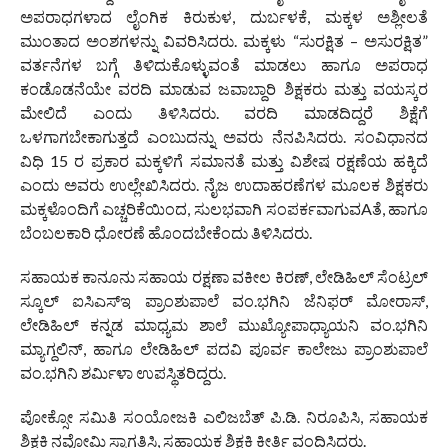
ಅಪರಾಧಗಳಾದ ಲೈಂಗಿಕ ಕಿರುಕುಳ, ದುರ್ಬಳಕೆ, ಮಕ್ಕಳ ಅಶ್ಲೀಲತೆ
ಮುಂತಾದ ಅಂಶಗಳನ್ನು ವಿವರಿಸಿದರು. ಮಕ್ಕಳು “ಸುರಕ್ಷಿತ – ಅಸುರಕ್ಷಿತ”
ವರ್ತನೆಗಳ ಬಗ್ಗೆ ತಿಳಿದುಕೊಳ್ಳುವಂತೆ ಮಾಡಲು ಹಾಗೂ ಅಪರಾಧ
ಕಂಡೊಡನೆಯೇ ವರದಿ ಮಾಡುವ ಜವಾಬ್ದಾರಿ ಶಿಕ್ಷಕರು ಮತ್ತು ವಯಸ್ಕರ
ಮೇಲಿದೆ ಎಂದು ತಿಳಿಸಿದರು. ವರದಿ ಮಾಡದಿದ್ದರೆ ಶಿಕ್ಷೆಗೆ
ಒಳಗಾಗಬೇಕಾಗುತ್ತದೆ ಎಂಬುದನ್ನು ಅವರು ನೆನಪಿಸಿದರು. ಸಂವಿಧಾನದ
ವಿಧಿ 15 ರ ಪ್ರಕಾರ ಮಕ್ಕಳಿಗೆ ಸಮಾನತೆ ಮತ್ತು ವಿಶೇಷ ರಕ್ಷಣೆಯ ಹಕ್ಕಿದೆ
ಎಂದು ಅವರು ಉಲ್ಲೇಖಿಸಿದರು. ನೈಜ ಉದಾಹರಣೆಗಳ ಮೂಲಕ ಶಿಕ್ಷಕರು
ಮಕ್ಕಳೊಂದಿಗೆ ಎಚ್ಚರಿಕೆಯಿಂದ, ಸುಲಭವಾಗಿ ಸಂಪರ್ಕವಾಗುವAತೆ, ಹಾಗೂ
ಬೆಂಬಲಕಾರಿ ಧೋರಣೆ ಹೊಂದಬೇಕೆಂದು ತಿಳಿಸಿದರು.
ಸಹಾಯಕ ಕಾನೂನು ಸಹಾಯ ರಕ್ಷಣಾ ವಕೀಲ ಕಿರಣ್, ಲೇಡಿಹಿಲ್ ಸೆಂಟ್ರಲ್
ಸ್ಕೂಲ್ ಐಸಿಎಸ್‌ಇ ಪ್ರಾಂಶುಪಾಲೆ ವಂ.ಭಗಿನಿ ಜೆನಿಫರ್ ಮೋರಾಸ್,
ಲೇಡಿಹಿಲ್ ಕನ್ನಡ ಮಾಧ್ಯಮ ಶಾಲೆ ಮುಖ್ಯೋಪಾಧ್ಯಾಯನಿ ವಂ.ಭಗಿನಿ
ಮ್ಯಾಗ್ದಲಿನ್, ಹಾಗೂ ಲೇಡಿಹಿಲ್ ಪದವಿ ಪೂರ್ವ ಕಾಲೇಜು ಪ್ರಾಂಶುಪಾಲೆ
ವಂ.ಭಗಿನಿ ಶರ್ಮಿಳಾ ಉಪಸ್ಥಿತರಿದ್ದರು.
ಪೋಕ್ಸೋ ಸಮಿತಿ ಸಂಯೋಜಕಿ ಎಲಿಜಬೆತ್ ಪಿ.ಡಿ. ನಿರೂಪಿಸಿ, ಸಹಾಯಕ
ಶಿಕ್ಷಕಿ ನವೋಮಿ ಸ್ವಾಗತಿಸಿ, ಸಹಾಯಕ ಶಿಕ್ಷಕಿ ಕೀರ್ತಿ ವಂದಿಸಿದರು.