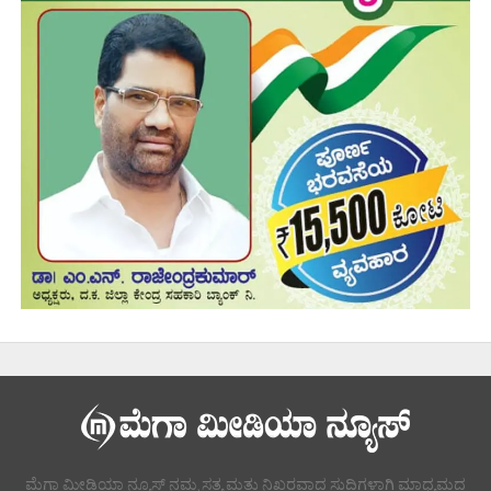
ಮೆಗಾ ಮೀಡಿಯಾ ನ್ಯೂಸ್ ನಮ್ಮ ಸತ್ಯ ಮತ್ತು ನಿಖರವಾದ ಸುದ್ದಿಗಳಾಗಿ ಮಾಧ್ಯಮದ