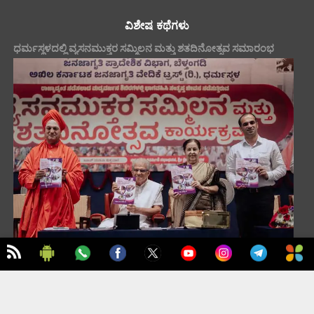
ವಿಶೇಷ ಕಥೆಗಳು
ಧರ್ಮಸ್ಥಳದಲ್ಲಿ ವ್ಯಸನಮುಕ್ತರ ಸಮ್ಮಿಲನ ಮತ್ತು ಶತದಿನೋತ್ಸವ ಸಮಾರಂಭ
TO TOP
ಮುಖಪುಟ
ಪ್ರಮುಖ ಸುದ್ದಿಗಳು
ಇಂಗ್ಲಿಷ್
ನಮ್ಮ ಬಗ್ಗೆ