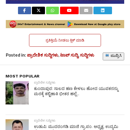
ಪ್ರತಿಕ್ರಿಯೆ ನೀಡಲು ಕ್ಲಿಕ್ ಮಾಡಿ
Posted in:
ಪ್ರಾದೇಶಿಕ ಸುದ್ದಿಗಳು
,
ಟಾಪ್ ಸುದ್ದಿ
,
ಸುದ್ದಿಗಳು
ಮುದ್ರಿಸಿ
MOST POPULAR
ಪ್ರಾದೇಶಿಕ ಸುದ್ದಿಗಳು
ಕುಂದಾಪುರ: ಸಾಲದ ಹಣ ಕೇಳಲು ಹೋದ ಯುವಕನನ್ನು
ಮರಕ್ಕೆ ಕಟ್ಟಿಹಾಕಿ ಭೀಕರ ಹಲ್ಲೆ...
ಪ್ರಾದೇಶಿಕ ಸುದ್ದಿಗಳು
ಉಡುಪಿ: ಮುದರಂಗಡಿ ಮಾಜಿ ಗ್ರಾ.ಪಂ. ಅಧ್ಯಕ್ಷ, ಉದ್ಯಮಿ