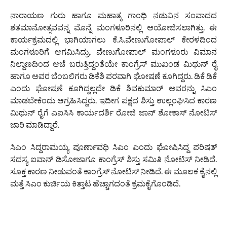
ನಾರಾಯಣ ಗುರು ಹಾಗೂ ಮಹಾತ್ಮ ಗಾಂಧಿ ನಡುವಿನ ಸಂವಾದದ
ಶತಮಾನೋತ್ಸವವನ್ನ ಮೊನ್ನೆ ಮಂಗಳೂರಿನಲ್ಲಿ ಆಯೋಜಿಸಲಾಗಿತ್ತು. ಈ
ಕಾರ್ಯಕ್ರಮದಲ್ಲಿ ಭಾಗಿಯಾಗಲು ಕೆ.ಸಿ.ವೇಣುಗೋಪಾಲ್ ಕೇರಳದಿಂದ
ಮಂಗಳೂರಿಗೆ ಆಗಮಿಸಿದ್ರು. ವೇಣುಗೋಪಾಲ್ ಮಂಗಳೂರು ವಿಮಾನ
ನಿಲ್ದಾಣದಿಂದ ಆಚೆ ಬರುತ್ತಿದ್ದಂತೆಯೇ ಕಾಂಗ್ರೆಸ್ ಮುಖಂಡ ಮಿಥುನ್ ರೈ
ಹಾಗೂ ಅವರ ಬೆಂಬಲಿಗರು ಡಿಕೆಶಿ ಪರವಾಗಿ ಘೋಷಣೆ ಕೂಗಿದ್ದರು. ಡಿಕೆ ಡಿಕೆ
ಎಂದು ಘೋಷಣೆ ಕೂಗಿದ್ದಲ್ಲದೇ ಡಿಕೆ ಶಿವಕುಮಾರ್ ಅವರನ್ನು ಸಿಎಂ
ಮಾಡಬೇಕೆಂದು ಆಗ್ರಹಿಸಿದ್ದರು. ಇದೀಗ ಪಕ್ಷದ ಶಿಸ್ತು ಉಲ್ಲಂಘಿಸಿದ ಕಾರಣ
ಮಿಥುನ್ ರೈಗೆ ಎಐಸಿಸಿ ಕಾರ್ಯದರ್ಶಿ ರೋಜಿ ಜಾನ್ ಶೋಕಾಸ್ ನೋಟಿಸ್‌
ಜಾರಿ ಮಾಡಿದ್ದಾರೆ.
ಸಿಎಂ ಸಿದ್ದರಾಮಯ್ಯ ಪೂರ್ಣಾವಧಿ ಸಿಎಂ ಎಂದು ಘೋಷಿಸಿದ್ದ ಪರಿಷತ್‌
ಸದಸ್ಯ ಐವಾನ್ ಡಿಸೋಜಾಗೂ ಕಾಂಗ್ರೆಸ್ ಶಿಸ್ತು ಸಮಿತಿ ನೋಟಿಸ್ ನೀಡಿದೆ.
ಸೂಕ್ತ ಕಾರಣ ನೀಡುವಂತೆ ಕಾಂಗ್ರೆಸ್ ನೋಟಿಸ್ ನೀಡಿದೆ. ಈ ಮೂಲಕ ಕೈನಲ್ಲಿ
ಮತ್ತೆ ಸಿಎಂ ಕುರ್ಚಿಯ ಕಿತ್ತಾಟ ಹೆಚ್ಚಾಗದಂತೆ ಕ್ರಮಕೈಗೊಂಡಿದೆ.