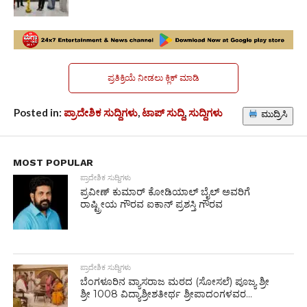
ಪ್ರತಿಕ್ರಿಯೆ ನೀಡಲು ಕ್ಲಿಕ್ ಮಾಡಿ
Posted in:
ಪ್ರಾದೇಶಿಕ ಸುದ್ದಿಗಳು
,
ಟಾಪ್ ಸುದ್ದಿ
,
ಸುದ್ದಿಗಳು
ಮುದ್ರಿಸಿ
MOST POPULAR
ಪ್ರಾದೇಶಿಕ ಸುದ್ದಿಗಳು
ಪ್ರವೀಣ್ ಕುಮಾರ್ ಕೋಡಿಯಾಲ್ ಬೈಲ್ ಅವರಿಗೆ
ರಾಷ್ಟ್ರೀಯ ಗೌರವ ಐಕಾನ್ ಪ್ರಶಸ್ತಿ ಗೌರವ
ಪ್ರಾದೇಶಿಕ ಸುದ್ದಿಗಳು
ಬೆಂಗಳೂರಿನ ವ್ಯಾಸರಾಜ ಮಠದ (ಸೋಸಲೆ) ಪೂಜ್ಯ ಶ್ರೀ
ಶ್ರೀ 1008 ವಿದ್ಯಾಶ್ರೀಶತೀರ್ಥ ಶ್ರೀಪಾದಂಗಳವರ...