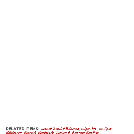
RELATED ITEMS:
ಎಂಎಲ್ ಸಿ ಐವನ್ ಡಿಸೋಜಾ
,
ಏರ್ಪೋರ್ಟ್
,
ಕಾಂಗ್ರೇಸ್
ಹೈಕಮಾಂಡ್
,
ಘೋಷಣೆ
,
ಮಂಗಳೂರು
,
ಮಿಥುನ್ ರೈ
,
ಶೋಕಾಸ್ ನೋಟಿಸ್‌