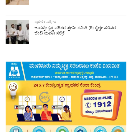
ಪ್ರಾದೇಶಿಕ ಸುದ್ದಿಗಳು
ಜಯಶ್ರೀಕೃಷ್ಣ ಪರಿಸರ ಪ್ರೇಮಿ ಸಮಿತಿ (ರಿ) ರೈಲ್ವೇ ಸಚಿವರ
ಬೇಟಿ ಮನವಿ ಸಲ್ಲಿಕೆ