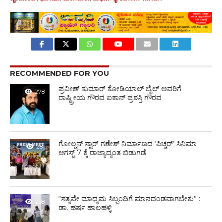
RECOMMENDED FOR YOU
ಪ್ರವೀಣ್ ಕುಮಾರ್ ಕೋಡಿಯಾಲ್ ಬೈಲ್ ಅವರಿಗೆ
278
ರಾಷ್ಟ್ರೀಯ ಗೌರವ ಐಕಾನ್ ಪ್ರಶಸ್ತಿ ಗೌರವ
ಗೋಲ್ಡನ್‌ ಸ್ಟಾರ್‌ ಗಣೇಶ್‌ ನಿರ್ಮಾಣದ ‘ಪಿಚ್ಚರ್’ ಸಿನಿಮಾ
281
ಆಗಸ್ಟ್ 7 ಕ್ಕೆ ರಾಜ್ಯಾದ್ಯಂತ ಬಿಡುಗಡೆ
“ಸತ್ಯವೇ ಮಾಧ್ಯಮ ಸಿಬ್ಬಂದಿಗೆ ಮಾನದಂಡವಾಗಬೇಕು” :
298
ಡಾ. ಹರ್ಷ ಹಾಲಹಳ್ಳಿ