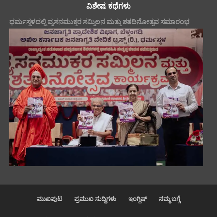
ವಿಶೇಷ ಕಥೆಗಳು
ಧರ್ಮಸ್ಥಳದಲ್ಲಿ ವ್ಯಸನಮುಕ್ತರ ಸಮ್ಮಿಲನ ಮತ್ತು ಶತದಿನೋತ್ಸವ ಸಮಾರಂಭ
ಮುಖಪುಟ
ಪ್ರಮುಖ ಸುದ್ದಿಗಳು
ಇಂಗ್ಲಿಷ್
ನಮ್ಮ ಬಗ್ಗೆ