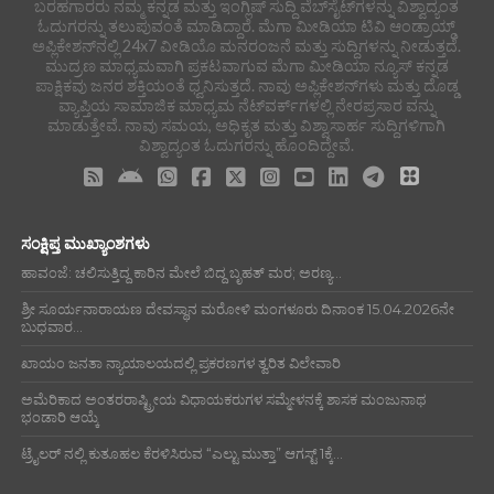
ಬರಹಗಾರರು ನಮ್ಮ ಕನ್ನಡ ಮತ್ತು ಇಂಗ್ಲಿಷ್ ಸುದ್ದಿ ವೆಬ್‌ಸೈಟ್‌ಗಳನ್ನು ವಿಶ್ವಾದ್ಯಂತ
ಓದುಗರನ್ನು ತಲುಪುವಂತೆ ಮಾಡಿದ್ದಾರೆ. ಮೆಗಾ ಮೀಡಿಯಾ ಟಿವಿ ಆಂಡ್ರಾಯ್ಡ್
ಅಪ್ಲಿಕೇಶನ್‌ನಲ್ಲಿ 24x7 ವೀಡಿಯೊ ಮನರಂಜನೆ ಮತ್ತು ಸುದ್ದಿಗಳನ್ನು ನೀಡುತ್ತದೆ.
ಮುದ್ರಣ ಮಾಧ್ಯಮವಾಗಿ ಪ್ರಕಟವಾಗುವ ಮೆಗಾ ಮೀಡಿಯಾ ನ್ಯೂಸ್ ಕನ್ನಡ
ಪಾಕ್ಷಿಕವು ಜನರ ಶಕ್ತಿಯಂತೆ ಧ್ವನಿಸುತ್ತದೆ. ನಾವು ಅಪ್ಲಿಕೇಶನ್‌ಗಳು ಮತ್ತು ದೊಡ್ಡ
ವ್ಯಾಪ್ತಿಯ ಸಾಮಾಜಿಕ ಮಾಧ್ಯಮ ನೆಟ್‌ವರ್ಕ್‌ಗಳಲ್ಲಿ ನೇರಪ್ರಸಾರ ವನ್ನು
ಮಾಡುತ್ತೇವೆ. ನಾವು ಸಮಯ, ಅಧಿಕೃತ ಮತ್ತು ವಿಶ್ವಾಸಾರ್ಹ ಸುದ್ದಿಗಳಿಗಾಗಿ
ವಿಶ್ವಾದ್ಯಂತ ಓದುಗರನ್ನು ಹೊಂದಿದ್ದೇವೆ.
ಸಂಕ್ಷಿಪ್ತ ಮುಖ್ಯಾಂಶಗಳು
ಹಾವಂಜೆ: ಚಲಿಸುತ್ತಿದ್ದ ಕಾರಿನ ಮೇಲೆ ಬಿದ್ದ ಬೃಹತ್ ಮರ; ಅರಣ್ಯ...
ಶ್ರೀ ಸೂರ್ಯನಾರಾಯಣ ದೇವಸ್ಥಾನ ಮರೋಳಿ ಮಂಗಳೂರು ದಿನಾಂಕ 15.04.2026ನೇ
ಬುಧವಾರ...
ಖಾಯಂ ಜನತಾ ನ್ಯಾಯಾಲಯದಲ್ಲಿ ಪ್ರಕರಣಗಳ ತ್ವರಿತ ವಿಲೇವಾರಿ
ಅಮೆರಿಕಾದ ಅಂತರರಾಷ್ಟ್ರೀಯ ವಿಧಾಯಕರುಗಳ ಸಮ್ಮೇಳನಕ್ಕೆ ಶಾಸಕ ಮಂಜುನಾಥ
ಭಂಡಾರಿ ಆಯ್ಕೆ
ಟ್ರೈಲರ್ ನಲ್ಲಿ ಕುತೂಹಲ ಕೆರಳಿಸಿರುವ “ಎಲ್ಟು ಮುತ್ತಾ” ಆಗಸ್ಟ್ 1ಕ್ಕೆ...