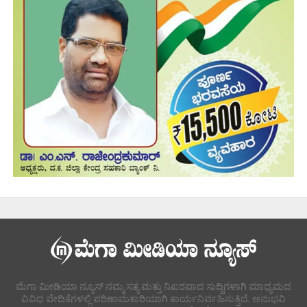
ಮೆಗಾ ಮೀಡಿಯಾ ನ್ಯೂಸ್ ನಮ್ಮ ಸತ್ಯ ಮತ್ತು ನಿಖರವಾದ ಸುದ್ದಿಗಳಾಗಿ ಮಾಧ್ಯಮದ
ವಿವಿಧ ವೇದಿಕೆಗಳಲ್ಲಿ ಪರಿಣಾಮಕಾರಿಯಾಗಿ ಕಾರ್ಯನಿರ್ವಹಿಸುತ್ತಿದೆ. ಅನುಭವಿ