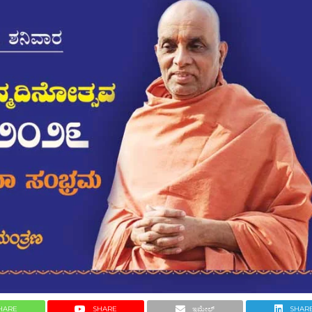
HARE
SHARE
ಇಮೇಲ್
SHAR