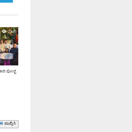
2.4K
ಾರಿ ಪೋಸ್ಟ್
ಮುದ್ರಿಸಿ