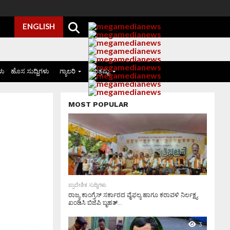
ENGLISH
ಳು
ಹೊಸ ಸುದ್ದಿಗಳು
ಗ್ಯಾಲರಿ
ಮತ್ತಷ್ಟು
MOST POPULAR
ಪ್ರಾದೇಶಿಕ ಸುದ್ದಿಗಳು
ರಾಜ್ಯ ಕಾಂಗ್ರೆಸ್ ಸರ್ಕಾರದ ವೈಫಲ್ಯ ಹಾಗೂ ಕರಾವಳಿ ನಿರ್ಲಕ್ಷ್ಯ
ಖಂಡಿಸಿ ಬಿಜೆಪಿ ಬೃಹತ್...
3