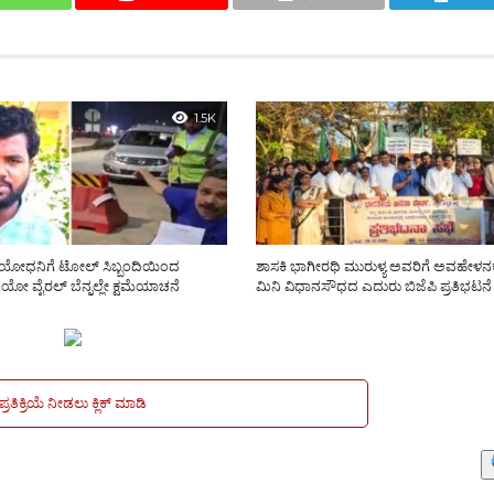
1.5K
ಯೋಧನಿಗೆ ಟೋಲ್ ಸಿಬ್ಬಂದಿಯಿಂದ
ಶಾಸಕಿ ಭಾಗೀರಥಿ ಮುರುಳ್ಯ ಅವರಿಗೆ ಅವಹೇಳನಕ
ೋ ವೈರಲ್ ಬೆನ್ನಲ್ಲೇ ಕ್ಷಮೆಯಾಚನೆ
ಮಿನಿ ವಿಧಾನಸೌಧದ ಎದುರು ಬಿಜೆಪಿ ಪ್ರತಿಭಟನೆ
ಪ್ರತಿಕ್ರಿಯೆ ನೀಡಲು ಕ್ಲಿಕ್ ಮಾಡಿ