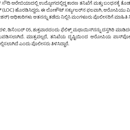
ಸೌದಿ ಅರೇಬಿಯಾದಲ್ಲಿ ಉದ್ಯೋಗದಲ್ಲಿದ್ದ ಕಾರಣ ತನಿಖೆಗೆ ಮತ್ತು ಬಂಧನಕ್ಕೆ ತೊಡಕ
ುಲರ್ (LOC) ಹೊರಡಿಸಿದ್ದರು. ಈ ಲೋಕೌಟ್ ಸರ್ಕ್ಯುಲರ್‌ನ ಫಲವಾಗಿ, ಆರೋಪಿಯು 
ಶನ್) ಅಧಿಕಾರಿಗಳು ಆತನನ್ನು ತಡೆದು ನಿಲ್ಲಿಸಿ ಮಂಗಳೂರು ಪೊಲೀಸರಿಗೆ ಮಾಹಿತಿ 
ಡಿಸೆಂಬರ್ 05, ಶುಕ್ರವಾರದಂದು ಫೆಲಿಕ್ಸ್ ಮಥಾಯಿಸ್‌ನನ್ನು ದಸ್ತಗಿರಿ ಮಾಡಿದ
ಡಿಸಲಾಗಿದೆ. ಮಾತ್ರವಲ್ಲದೆ, ತನಿಖೆಯ ದೃಷ್ಟಿಯಿಂದ ಆರೋಪಿಯ ಪಾಸ್‌ಪೋರ
್ಲಿಸಲಾಗಿದೆ ಎಂದು ಪೊಲೀಸರು ತಿಳಿಸಿದ್ದಾರೆ.