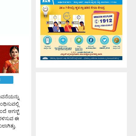
E
ವನೆಯನ್ನು
ಧಿಸುವಲ್ಲಿ
ದೆ ಆಗಸ್ಟ್
ೆರಳಿಸುವ ಈ
ಲಾಗಿತ್ತು.