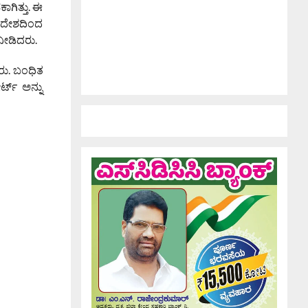
ಾಗಿತ್ತು. ಈ
ವಿದೇಶದಿಂದ
ನೀಡಿದರು.
ರು. ಬಂಧಿತ
್ಟ್ ಅನ್ನು