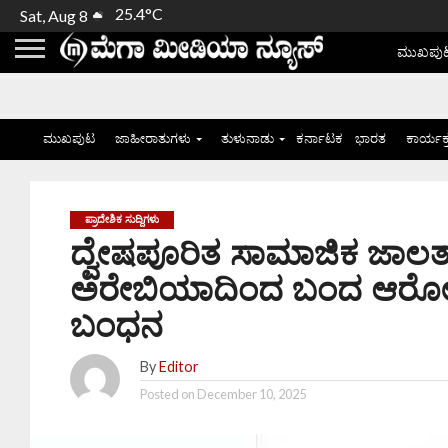
25.4°C
Sat, Aug 8
ಮುಖಪು
ಮುಖಪುಟ
ಜಾಹೀರಾತುಗಳು
ತುಳುನಾಡು
ಕರ್ನಾಟಕ
ಭಾರತ
ಕಾರ್ಯಕ
ಪ್ರಾದೇಶಿಕ ಸುದ್ದಿಗಳು
ದ್ವೇಷಪೂರಿತ ಸಾಮಾಜಿಕ ಜಾಲತ
ಅರೇಬಿಯಾದಿಂದ ಬಂದ ಆರೋಪಿ 
ಬಂಧನ
By
Editor
Posted on
December 10, 2025