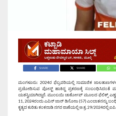
SHARE
SHARE
S
ಮಂಗಳೂರು: 2024ರ ಫೆಬ್ರವರಿಯಲ್ಲಿ ಸಾಮಾಜಿಕ ಜಾಲತಾಣಗಳಲ್ಲ
ಪ್ರಚೋದಿಸುವ ಪೋಸ್ಟ್ ಹಾಕಿದ್ದ ಪ್ರಕರಣಕ್ಕೆ ಸಂಬಂಧಿಸಿದಂತ
ಯಶಸ್ವಿಯಾಗಿದ್ದಾರೆ. ಮುಂಬಯಿ ಚಾರ್ಕೋಪ್ ಮೂಲದ ಫೆಲಿಕ್ಸ್ ಎಡ್ವ
11, 2024ರಂದು ಎವಿನ್ ಜಾನ್ ಡಿಸೋಜ (57) ಎಂಬಾತನನ್ನು ಬಂಧಿಸಲ
ಕೃತ್ಯದ ಕುರಿತು ಕಂಕನಾಡಿ ನಗರ ಠಾಣೆಯಲ್ಲಿ ಅ.ಕ್ರ. 29/2024ರಲ್ಲಿ ಐಪ