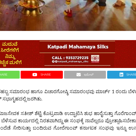
HARE
SHARE
ಇಮೇಲ್
SHAR
್ಬ ಸಮಾರಂಭ ಹಾಗೂ ವಿಚಾರಗೋಷ್ಠಿ ಸಮಾರಂಭವು ಮಾರ್ಚ್ 1 ರಂದು ಬೆಳಿಗ್
 ಸಭಾಗೃಹದಲ್ಲಿ ಜರಗಿತು.
ೇವಕ ಸತೀಶ್ ಶೆಟ್ಟಿ ಕೊಟ್ರಪಾಡಿ ಉದ್ಘಾಟಿಸಿ ಶುಭ ಹಾರೈಸುತ್ತಾ ಗೊರೆಗಾಂವ
ಳೆಸುವ ಕಾರ್ಯದಲ್ಲಿ ನಿರತವಾಗಿದ್ದು ಈ ಸಂಘಕ್ಕೆ ನಾವೆಲ್ಲರೂ ಪ್ರೋತ್ಸಾಹಿಸಬೇಕಾಗ
 ಒಂದೆಡೆ ಸೇರಿಸುತ್ತಾ ಬಂದಿರುವ ಗೋರೆಗಾಂವ್ ಕರ್ನಾಟಕ ಸಂಘವು ಇನ್ನೂ ಉನ್ನತ