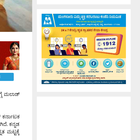
E
ಗೆ ಮಲಾಡ್
್ ಕರ್ನಾಟಕ
ಿದೆ. ಕನ್ನಡ
 ಮಟ್ಟಕ್ಕೆ