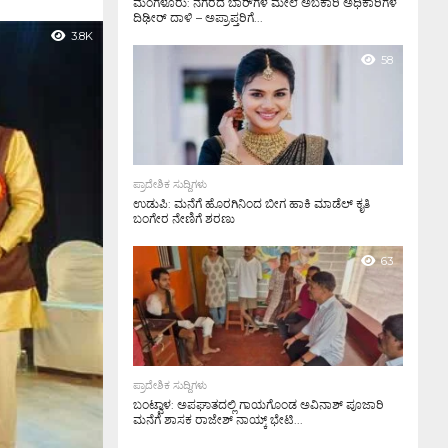
ಮಂಗಳೂರು: ನಗರದ ಬಾರ್‌ಗಳ ಮೇಲೆ ಅಬಕಾರಿ ಅಧಿಕಾರಿಗಳ
ದಿಢೀರ್ ದಾಳಿ – ಅಪ್ರಾಪ್ತರಿಗೆ...
3.8K
58
ಪ್ರಾದೇಶಿಕ ಸುದ್ದಿಗಳು
ಉಡುಪಿ: ಮನೆಗೆ ಹೊರಗಿನಿಂದ ಬೀಗ ಹಾಕಿ ಮಾಡೆಲ್ ಕೃತಿ
ಬಂಗೇರ ನೇಣಿಗೆ ಶರಣು
63
ಪ್ರಾದೇಶಿಕ ಸುದ್ದಿಗಳು
ಬಂಟ್ವಾಳ: ಅಪಘಾತದಲ್ಲಿ ಗಾಯಗೊಂಡ ಅವಿನಾಶ್ ಪೂಜಾರಿ
ಮನೆಗೆ ಶಾಸಕ ರಾಜೇಶ್ ನಾಯ್ಕ್ ಭೇಟಿ...