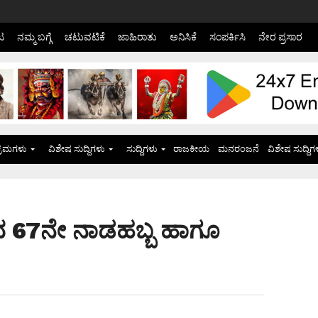
ಟ
ನಮ್ಮ ಬಗ್ಗೆ
ಚಟುವಟಿಕೆ
ಜಾಹಿರಾತು
ಅನಿಸಿಕೆ
ಸಂಪರ್ಕಿಸಿ
ನೇರ ಪ್ರಸಾರ
್ರಮಗಳು
ವಿಶೇಷ ಸುದ್ದಿಗಳು
ಸುದ್ದಿಗಳು
ರಾಜಕೀಯ
ಮನರಂಜನೆ
ವಿಶೇಷ ಸುದ್ದಿಗ
ದ 67ನೇ ನಾಡಹಬ್ಬ ಹಾಗೂ