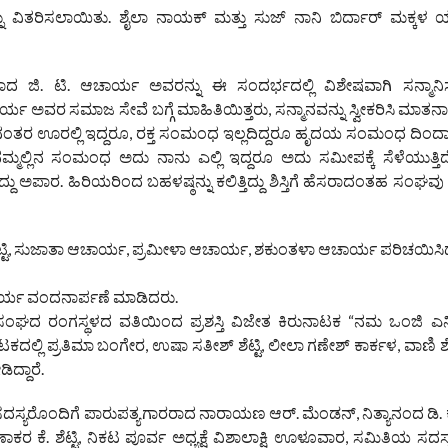
ನು ವಿತರಿಸಲಾಯಿತು. ಶೈಲಾ ನಾಯಕ್ ಮತ್ತು ಸುಜ್ ನಾನಿ ಬಿರ್ದಾರ್ ಮಕ್ಕಳ 
ದ ಜಿ. ಟಿ. ಆಚಾರ್ಯ ಅವರನ್ನು ಈ ಸಂದರ್ಭದಲ್ಲಿ ವಿಶೇಷವಾಗಿ ಸನ್ಮಾನಿ
್ಯ ಅವರ ಸಮಾಜ ಸೇವೆ ಬಗ್ಗೆ ಮಾಹಿತಿಯಿತ್ತರು, ಸನ್ಮಾನವನ್ನು ಸ್ವೀಕರಿಸಿ ಮಾತನಾಡ
ತರ ಊರಲ್ಲಿ ಇದ್ದರೂ, ರಕ್ತ ಸಂಮಂಧ ಇಲ್ಲದಿದ್ದರೂ ಹೃದಯ ಸಂಮಂಧ ದಿಂದ
ಮ್ಮಲ್ಲಿನ ಸಂಮಂಧ ಅದು ನಾನು ಎಲ್ಲಿ ಇದ್ದರೂ ಅದು ಸಮೀಪಕ್ಕೆ ಸೆಳೆಯುತ್ತಿದೆ. 
ದು ಅಪಾರ. ಹಿರಿಯರಿಂದ ಬಹಳಷ್ಠನ್ನು ಕಲಿತ್ತಿದ್ದು ಶಿಸ್ತಿಗೆ ಹೆಸರಾದಂತಹ ಸಂಘವು
ಸ್. ಶೆಟ್ಟಿ, ಸುಜಾತಾ ಆಚಾರ್ಯ, ಪ್ರಮೀಳಾ ಆಚಾರ್ಯ, ಶಕುಂತಳಾ ಆಚಾರ್ಯ ಪರಿಚಯಿಸಿ
 ಆಚಾರ್ಯ ವಂದನಾರ್ಪಣೆ ಮಾಡಿದರು.
ಂಘದ ರಂಗಸ್ಥಳದ ವತಿಯಿಂದ ಪ್ರಶಸ್ತಿ ವಿಜೇತ ಕಿರುನಾಟಕ “ನಮ ಒಂಜಿ ಎನ
ಾಟಕದಲ್ಲಿ ಪ್ರತಿಮಾ ಬಂಗೇರ, ಉಷಾ ಸತೀಶ್ ಶೆಟ್ಟಿ, ಲೀಲಾ ಗಣೇಶ್ ಕಾರ್ಕಳ, ವಾಣಿ ಶೆಟ
ಿದ್ದಾರೆ.
ಸದಸ್ಯರೊಂದಿಗೆ ಪಾರುಪತ್ಯಗಾರರಾದ ನಾರಾಯಣ ಆರ್. ಮೆಂಡನ್, ನಿತ್ಯಾನಂದ ಡಿ. 
ರ ಕೆ. ಶೆಟ್ಟಿ, ನಿಕಟ ಪೂರ್ವ ಅಧ್ಯಕ್ಷೆ ವಿಶಾಲಾಕ್ಷಿ ಊಳೂವಾರ, ಸಮಿತಿಯ ಸದಸ