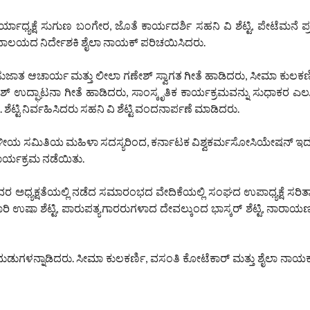
ಧ್ಯಕ್ಷೆ ಸುಗುಣ ಬಂಗೇರ, ಜೊತೆ ಕಾರ್ಯದರ್ಶಿ ಸಹನಿ ವಿ ಶೆಟ್ಟಿ, ಪೇಟೆಮನೆ ಪ್ರಕಾ
ಗ್ರಂಥಾಲಯದ ನಿರ್ದೇಶಕಿ ಶೈಲಾ ನಾಯಕ್ ಪರಿಚಯಿಸಿದರು.
ತ ಆಚಾರ್ಯ ಮತ್ತು ಲೀಲಾ ಗಣೇಶ್ ಸ್ವಾಗತ ಗೀತೆ ಹಾಡಿದರು, ಸೀಮಾ ಕುಲಕರ್
ದ್ಘಾಟನಾ ಗೀತೆ ಹಾಡಿದರು, ಸಾಂಸ್ಕೃತಿಕ ಕಾರ್ಯಕ್ರಮವನ್ನು ಸುಧಾಕರ ಎಲ್ಲ
ಟ್ಟಿ ನಿರ್ವಹಿಸಿದರು ಸಹನಿ ವಿ ಶೆಟ್ಟಿ ವಂದನಾರ್ಪಣೆ ಮಾಡಿದರು.
ೀಯ ಸಮಿತಿಯ ಮಹಿಳಾ ಸದಸ್ಯರಿಂದ, ಕರ್ನಾಟಕ ವಿಶ್ವಕರ್ಮಸೋಸಿಯೇಷನ್ ಇ
ಕಾರ್ಯಕ್ರಮ ನಡೆಯಿತು.
 ಇವರ ಅಧ್ಯಕ್ಷತೆಯಲ್ಲಿ ನಡೆದ ಸಮಾರಂಭದ ವೇದಿಕೆಯಲ್ಲಿ ಸಂಘದ ಉಪಾಧ್ಯಕ್ಷೆ ಸರಿ
ಾರಿ ಉಷಾ ಶೆಟ್ಟಿ, ಪಾರುಪತ್ಯಗಾರರುಗಳಾದ ದೇವಲ್ಕುಂದ ಭಾಸ್ಕರ್ ಶೆಟ್ಟಿ, ನಾರಾ
ಕ ನುಡುಗಳನ್ನಾಡಿದರು. ಸೀಮಾ ಕುಲಕರ್ಣಿ, ವಸಂತಿ ಕೋಟೆಕಾರ್ ಮತ್ತು ಶೈಲಾ ನಾಯಕ್