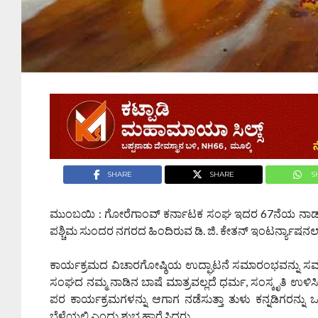
SHARE
SHARE
S
ಮುಂಬಯಿ : ಗೋರೆಗಾಂವ್ ಕರ್ನಾಟಕ ಸಂಘ ಇದರ 67ನೆಯ ನಾಡಹಬ
ಪಶ್ಚಿಮ ಸುಂದರ ನಗರದ ಹಿಂದಿರುವ ಡಿ. ಜಿ. ಕೇತನ್ ಇಂಟರ್ನ್ಯಾಷನಲ್
ಕಾರ್ಯಕ್ರಮದ ವಿಚಾರಗೋಷ್ಠಿಯ ಉದ್ಘಾಟನೆ ಸಮಾರಂಭವನ್ನು ಸಮಾಜಸ
ಸಂಘದ ನಮ್ಮ ನಾಡಿನ ಬಾಷೆ ಮಾತ್ರವಲ್ಲದೆ ಧರ್ಮ, ಸಂಸ್ಕೃತಿ ಉಳಿಸಿ ಬೆ
ಪರ ಕಾರ್ಯಕ್ರಮಗಳನ್ನು ಆಗಾಗ ನಡೆಸುತ್ತಾ ತುಳು ಕನ್ನಡಿಗರನ್ನು
ಬೆಳೆಯಲಿ ಎಂದು ಶುಭ ಹಾರೈಸಿದರು.