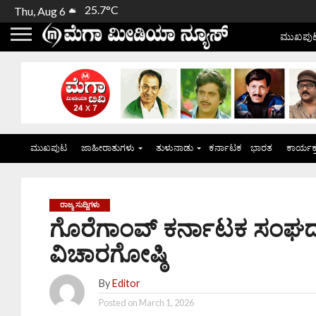
25.7°C
Thu, Aug 6
ಮುಖಪು
ಮುಖಪುಟ
ಜಾಹೀರಾತುಗಳು
ತುಳುನಾಡು
ಕರ್ನಾಟಕ
ಭಾರತ
ಕಾರ್ಯಕ
ರಾಜ್ಯ ಸುದ್ದಿಗಳು
ಗೊರೆಗಾಂವ್ ಕರ್ನಾಟಕ ಸಂಘ
ವಿಚಾರಗೋಷ್ಠಿ
By
Editor
Posted on
March 1, 2026