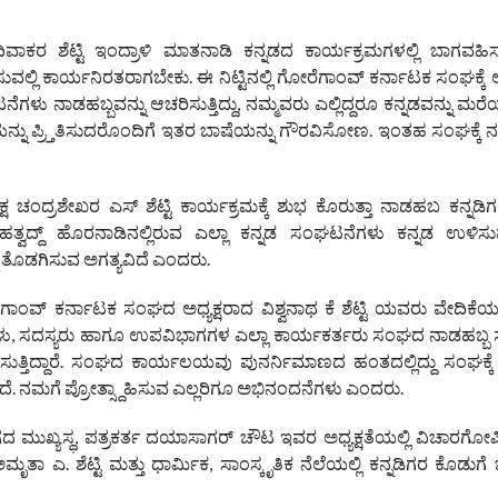
ವಾಕರ ಶೆಟ್ಟಿ ಇಂದ್ರಾಳಿ ಮಾತನಾಡಿ ಕನ್ನಡದ ಕಾರ್ಯಕ್ರಮಗಳಲ್ಲಿ ಬಾಗವಹ
ೆಸುವಲ್ಲಿ ಕಾರ್ಯನಿರತರಾಗಬೇಕು. ಈ ನಿಟ್ಟಿನಲ್ಲಿ ಗೋರೆಗಾಂವ್ ಕರ್ನಾಟಕ ಸಂಘಕ್ಕ
ಘಟನೆಗಳು ನಾಡಹಬ್ಬವನ್ನು ಆಚರಿಸುತ್ತಿದ್ದು, ನಮ್ಮವರು ಎಲ್ಲಿದ್ದರೂ ಕನ್ನಡವನ್ನು ಮರೆ
ಯನ್ನು ಪ್ರ್ತಿತಿಸುದರೊಂದಿಗೆ ಇತರ ಬಾಷೆಯನ್ನು ಗೌರವಿಸೋಣ. ಇಂತಹ ಸಂಘಕ್ಕೆ ನ
ಚಂದ್ರಶೇಖರ ಎಸ್ ಶೆಟ್ಟಿ ಕಾರ್ಯಕ್ರಮಕ್ಕೆ ಶುಭ ಕೊರುತ್ತಾ ನಾಡಹಬ ಕನ್ನಡ
 ಮಹತ್ವದ್ದ್ ಹೊರನಾಡಿನಲ್ಲಿರುವ ಎಲ್ಲಾ ಕನ್ನಡ ಸಂಘಟನೆಗಳು ಕನ್ನಡ ಉಳಿಸು
್ನು ತೊಡಗಿಸುವ ಅಗತ್ಯವಿದೆ ಎಂದರು.
್ ಕರ್ನಾಟಕ ಸಂಘದ ಅಧ್ಯಕ್ಷರಾದ ವಿಶ್ವನಾಥ ಕೆ ಶೆಟ್ಟಿ ಯವರು ವೇದಿಕೆಯಲ್
ರಿಗಳು, ಸದಸ್ಯರು ಹಾಗೂ ಉಪವಿಭಾಗಗಳ ಎಲ್ಲಾ ಕಾರ್ಯಕರ್ತರು ಸಂಘದ ನಾಡಹಬ
ಸುತ್ತಿದ್ದಾರೆ. ಸಂಘದ ಕಾರ್ಯಲಯವು ಪುನರ್ನಿಮಾಣದ ಹಂತದಲ್ಲಿದ್ದು ಸಂಘಕ್
ನಮಗೆ ಪ್ರೋತ್ಸ್ದಾಹಿಸುವ ಎಲ್ಲರಿಗೂ ಅಭಿನಂದನೆಗಳು ಎಂದರು.
ಖ್ಯಸ್ಥ, ಪತ್ರಕರ್ತ ದಯಾಸಾಗರ್ ಚೌಟ ಇವರ ಅಧ್ಯಕ್ಷತೆಯಲ್ಲಿ ವಿಚಾರಗೋಷ್ಠಿ 
ತಾ ಎ. ಶೆಟ್ಟಿ ಮತ್ತು ಧಾರ್ಮಿಕ, ಸಾಂಸ್ಕೃತಿಕ ನೆಲೆಯಲ್ಲಿ ಕನ್ನಡಿಗರ ಕೊಡುಗೆ ಬಗ್