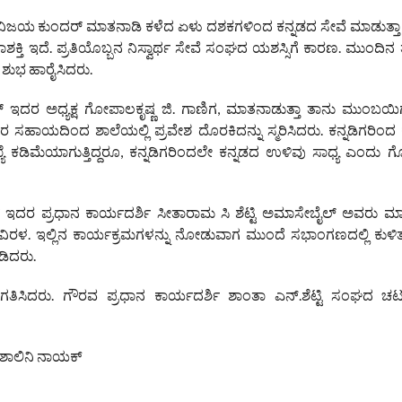
ವಿಜಯ ಕುಂದರ್ ಮಾತನಾಡಿ ಕಳೆದ ಏಳು ದಶಕಗಳಿಂದ ಕನ್ನಡದ ಸೇವೆ ಮಾಡುತ್ತ
ಶಕ್ತಿ ಇದೆ. ಪ್ರತಿಯೊಬ್ಬನ ನಿಸ್ವಾರ್ಥ ಸೇವೆ ಸಂಘದ ಯಶಸ್ಸಿಗೆ ಕಾರಣ. ಮುಂದಿನ 
ಶುಭ ಹಾರೈಸಿದರು.
್ ಇದರ ಅಧ್ಯಕ್ಷ ಗೋಪಾಲಕೃಷ್ಣ ಜಿ. ಗಾಣಿಗ, ಮಾತನಾಡುತ್ತಾ ತಾನು ಮುಂಬಯ
ಹಾಯದಿಂದ ಶಾಲೆಯಲ್ಲಿ ಪ್ರವೇಶ ದೊರಕಿದನ್ನು ಸ್ಮರಿಸಿದರು. ಕನ್ನಡಿಗರಿಂದ ಕನ
ಡಿಮೆಯಾಗುತ್ತಿದ್ದರೂ, ಕನ್ನಡಿಗರಿಂದಲೇ ಕನ್ನಡದ ಉಳಿವು ಸಾಧ್ಯ ಎಂದು 
್ ಇದರ ಪ್ರಧಾನ ಕಾರ್ಯದರ್ಶಿ ಸೀತಾರಾಮ ಸಿ ಶೆಟ್ಟಿ ಅಮಾಸೇಬೈಲ್ ಅವರು ಮಾ
 ವಿರಳ. ಇಲ್ಲಿನ ಕಾರ್ಯಕ್ರಮಗಳನ್ನು ನೋಡುವಾಗ ಮುಂದೆ ಸಭಾಂಗಣದಲ್ಲಿ ಕು
ಡಿದರು.
ಸ್ವಾಗತಿಸಿದರು. ಗೌರವ ಪ್ರಧಾನ ಕಾರ್ಯದರ್ಶಿ ಶಾಂತಾ ಎನ್.ಶೆಟ್ಟಿ ಸಂಘದ ಚ
ಿ, ಶಾಲಿನಿ ನಾಯಕ್