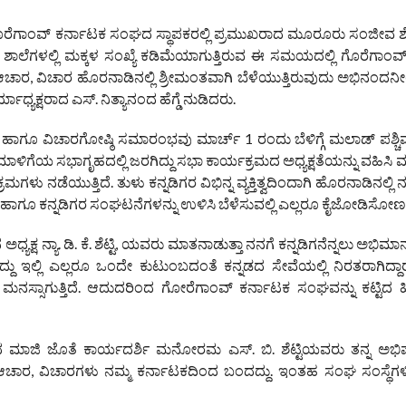
ಗೊರೆಗಾಂವ್ ಕರ್ನಾಟಕ ಸಂಘದ ಸ್ಥಾಪಕರಲ್ಲಿ ಪ್ರಮುಖರಾದ ಮೂರೂರು ಸಂಜೀವ ಶ
ನ್ನಡ ಶಾಲೆಗಳಲ್ಲಿ ಮಕ್ಕಳ ಸಂಖ್ಯೆ ಕಡಿಮೆಯಾಗುತ್ತಿರುವ ಈ ಸಮಯದಲ್ಲಿ ಗೊರೆಗಾಂ
ಚಾರ, ವಿಚಾರ ಹೊರನಾಡಿನಲ್ಲಿ ಶ್ರೀಮಂತವಾಗಿ ಬೆಳೆಯುತ್ತಿರುವುದು ಅಭಿನಂ
್ಷರಾದ ಎಸ್. ನಿತ್ಯಾನಂದ ಹೆಗ್ಡೆ ನುಡಿದರು.
ೂ ವಿಚಾರಗೋಷ್ಠಿ ಸಮಾರಂಭವು ಮಾರ್ಚ್ 1 ರಂದು ಬೆಳಿಗ್ಗೆ ಮಲಾಡ್ ಪಶ್ಚ
 ಮಾಳಿಗೆಯ ಸಭಾಗೃಹದಲ್ಲಿ ಜರಗಿದ್ದು ಸಭಾ ಕಾರ್ಯಕ್ರಮದ ಅಧ್ಯಕ್ಷತೆಯನ್ನು ವಹಿಸಿ
ನಡೆಯುತ್ತಿದೆ. ತುಳು ಕನ್ನಡಿಗರ ವಿಭಿನ್ನ ವ್ಯಕ್ತಿತ್ವದಿಂದಾಗಿ ಹೊರನಾಡಿನಲ್ಲಿ 
ು ಹಾಗೂ ಕನ್ನಡಿಗರ ಸಂಘಟನೆಗಳನ್ನು ಉಳಿಸಿ ಬೆಳೆಸುವಲ್ಲಿ ಎಲ್ಲರೂ ಕೈಜೋಡಿಸೋ
 ನ್ಯಾ. ಡಿ. ಕೆ. ಶೆಟ್ಟಿ, ಯವರು ಮಾತನಾಡುತ್ತಾ ನನಗೆ ಕನ್ನಡಿಗನೆನ್ನಲು ಅಭಿಮಾನವ
ಇಲ್ಲಿ ಎಲ್ಲರೂ ಒಂದೇ ಕುಟುಂಬದಂತೆ ಕನ್ನಡದ ಸೇವೆಯಲ್ಲಿ ನಿರತರಾಗಿದ್ದ
್ಸಾಗುತ್ತಿದೆ. ಆದುದರಿಂದ ಗೋರೆಗಾಂವ್ ಕರ್ನಾಟಕ ಸಂಘವನ್ನು ಕಟ್ಟಿದ ಹ
 ಜೊತೆ ಕಾರ್ಯದರ್ಶಿ ಮನೋರಮ ಎಸ್. ಬಿ. ಶೆಟ್ಟಿಯವರು ತನ್ನ ಅಭಿಪ್
ಕಾರ, ಆಚಾರ, ವಿಚಾರಗಳು ನಮ್ಮ ಕರ್ನಾಟಕದಿಂದ ಬಂದದ್ದು. ಇಂತಹ ಸಂಘ ಸಂಸ್ಥೆ