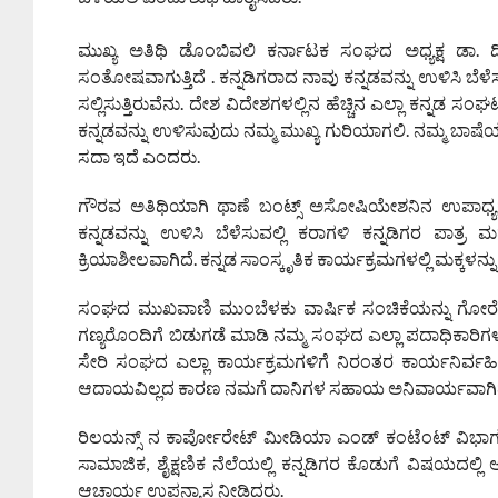
ಮುಖ್ಯ ಅತಿಥಿ ಡೊಂಬಿವಲಿ ಕರ್ನಾಟಕ ಸಂಘದ ಅಧ್ಯಕ್ಷ ಡಾ. ದಿ
ಸಂತೋಷವಾಗುತ್ತಿದೆ . ಕನ್ನಡಿಗರಾದ ನಾವು ಕನ್ನಡವನ್ನು ಉಳಿಸಿ ಬೆಳ
ಸಲ್ಲಿಸುತ್ತಿರುವೆನು. ದೇಶ ವಿದೇಶಗಳಲ್ಲಿನ ಹೆಚ್ಚಿನ ಎಲ್ಲಾ ಕನ್ನಡ ಸಂ
ಕನ್ನಡವನ್ನು ಉಳಿಸುವುದು ನಮ್ಮ ಮುಖ್ಯ ಗುರಿಯಾಗಲಿ. ನಮ್ಮ ಬಾಷೆ
ಸದಾ ಇದೆ ಎಂದರು.
ಗೌರವ ಅತಿಥಿಯಾಗಿ ಥಾಣೆ ಬಂಟ್ಸ್ ಅಸೋಷಿಯೇಶನಿನ ಉಪಾಧ್ಯಕ್ಷ 
ಕನ್ನಡವನ್ನು ಉಳಿಸಿ ಬೆಳೆಸುವಲ್ಲಿ ಕರಾಗಳಿ ಕನ್ನಡಿಗರ ಪಾತ್ರ
ಕ್ರಿಯಾಶೀಲವಾಗಿದೆ. ಕನ್ನಡ ಸಾಂಸ್ಕೃತಿಕ ಕಾರ್ಯಕ್ರಮಗಳಲ್ಲಿ ಮಕ್ಕಳನ
ಸಂಘದ ಮುಖವಾಣಿ ಮುಂಬೆಳಕು ವಾರ್ಷಿಕ ಸಂಚಿಕೆಯನ್ನು ಗೋರೆಗಾಂವ
ಗಣ್ಯರೊಂದಿಗೆ ಬಿಡುಗಡೆ ಮಾಡಿ ನಮ್ಮ ಸಂಘದ ಎಲ್ಲಾ ಪದಾಧಿಕಾ
ಸೇರಿ ಸಂಘದ ಎಲ್ಲಾ ಕಾರ್ಯಕ್ರಮಗಳಿಗೆ ನಿರಂತರ ಕಾರ್ಯನಿರ್ವಹಿ
ಆದಾಯವಿಲ್ಲದ ಕಾರಣ ನಮಗೆ ದಾನಿಗಳ ಸಹಾಯ ಅನಿವಾರ್ಯವಾಗಿದೆ. 
ರಿಲಯನ್ಸ್ ನ ಕಾರ್ಪೋರೇಟ್ ಮೀಡಿಯಾ ಎಂಡ್ ಕಂಟೆಂಟ್ ವಿಭಾಗದ ಮು
ಸಾಮಾಜಿಕ, ಶೈಕ್ಷಣಿಕ ನೆಲೆಯಲ್ಲಿ ಕನ್ನಡಿಗರ ಕೊಡುಗೆ ವಿಷಯದಲ್ಲಿ ಅಮೃ
ಆಚಾರ್ಯ ಉಪನ್ಯಾಸ ನೀಡಿದರು.