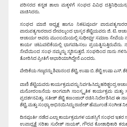
ಪರಿಸರದ ಕನ್ನಡ ಶಾಲಾ ಮಕ್ಕಳಿಗೆ ಸಂಘದ ವಿವಿಧ ದತ್ತಿನಿಧಿಯನ್
ವಾಚಿಸಿದರು.
ಸಂಘದ ಮಾಜಿ ಅಧ್ಯಕ್ಷ ಹಾಗೂ ನಿಕಟಪೂರ್ವ ಪಾರುಪತ್ಯಗಾರರಾ
ಪಾರುಪತ್ಯಗಾರರಾದ ದೇವಲ್ಕುಂದ ಭಾಸ್ಕರ ಶೆಟ್ಟಿಯವರು ಜಿ. ಟಿ. ಆಚಾರ
ಆಚಾರ್ಯ ಅವರು ಮುಂಬಯಿಯಲ್ಲಿ ಸುಧೀರ್ಘ್ಹ ಸಮಾಜ ಸೇವೆಯ ನಂ
ಕಾರ್ಯ ಚಟುವಟಿಕೆಯಲ್ಲಿ ಭಾಗವಹಿಸಲು ಪ್ರಯತ್ನಿಸುತ್ತಿರುವೆನು. ನ
ಸೇವೆಯಿಂದ ಸಂಘ ನಮ್ಮನ್ನು ಸ್ಮರಿಸುತ್ತದೆ. ಸಂಘದಿಂದ ನಾನು ಗಳಿಸಿದ್
ತೋರಿಸಿದ ಪ್ರೀತಿಗೆ ಅಭಾರಿಯಾಗಿದ್ದೇನೆ ಎಂದರು.
ವೇದಿಕೆಯ ಗಣ್ಯರನ್ನು ಶಿವಾನಂದ ಶೆಟ್ಟಿ, ಉಷಾ ಬಿ. ಶೆಟ್ಟಿ ಉಷಾ ಎ
ವಾಣಿ ಶೆಟ್ಟಿಯವರು ಕಾರ್ಯಕ್ರಮವನ್ನು ನಿರ್ವಹಿಸಿದ್ದು ಹರಿಶ್ಚಂದ್ರ
ಮನೋರಂಜನೆಯ ಅಂಗವಾಗಿ ಸಾಂಸ್ಕೃತಿಕ ಕಾರ್ಯಕ್ರಮ ಮತ್ತು ಸ
ಪ್ರದರ್ಶನವಿತ್ತು. ಸತೀಶ್ ಶೆಟ್ಟಿ ಕಣಂಜಾರ್ ರಚಿಸಿ ನಿರ್ದೇಶಿಸಿದ ಈ ನ
ಶೆಟ್ಟಿ, ಮತ್ತು ಸಂಧ್ಯಾ ಅಭಿನಯಿಸಿದ್ದು ರಾಜೇಶ್ ಹೆರ್ಮುಂಡೆ ಸಂಗೀತ ನೀಡ
ದಿನಪೂರ್ತಿ ನಡೆದ ಎಲ್ಲಾ ಕಾರ್ಯಕ್ರಮಗಳ ಯಶಸ್ಸಿಗೆ ಸಂಘದ ಇತರ 
ಉಪಾಧ್ಯಕ್ಷೆ ಸರಿತಾ ಸುರೇಶ್ ನಾಯಕ್, ಗೌರವ ಕೋಶಾಧಿಕಾರಿ ಕರುಣಾಕ