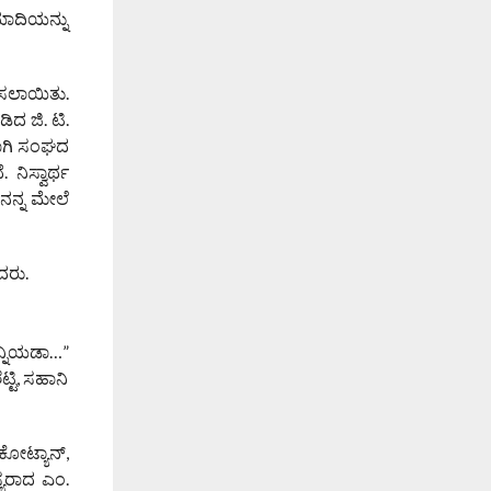
ಯಾದಿಯನ್ನು
ಸಲಾಯಿತು.
ಿದ ಜಿ. ಟಿ.
ಾಗಿ ಸಂಘದ
ನಿಸ್ವಾರ್ಥ
 ನನ್ನ ಮೇಲೆ
ದರು.
್ನಿಯಡಾ…”
್ಟಿ, ಸಹಾನಿ
ಕೋಟ್ಯಾನ್,
್ಯರಾದ ಎಂ.