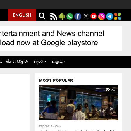
ENGLISH
ಳು
ಹೊಸ ಸುದ್ದಿಗಳು
ಗ್ಯಾಲರಿ
ಮತ್ತಷ್ಟು
MOST POPULAR
50
ಪ್ರಾದೇಶಿಕ ಸುದ್ದಿಗಳು