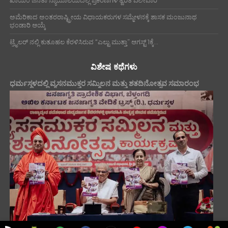
ಖಾಯಂ ಜನತಾ ನ್ಯಾಯಾಲಯದಲ್ಲಿ ಪ್ರಕರಣಗಳ ತ್ವರಿತ ವಿಲೇವಾರಿ
ಅಮೆರಿಕಾದ ಅಂತರರಾಷ್ಟ್ರೀಯ ವಿಧಾಯಕರುಗಳ ಸಮ್ಮೇಳನಕ್ಕೆ ಶಾಸಕ ಮಂಜುನಾಥ
ಭಂಡಾರಿ ಆಯ್ಕೆ
ಟ್ರೈಲರ್ ನಲ್ಲಿ ಕುತೂಹಲ ಕೆರಳಿಸಿರುವ “ಎಲ್ಟು ಮುತ್ತಾ” ಆಗಸ್ಟ್ 1ಕ್ಕೆ...
ವಿಶೇಷ ಕಥೆಗಳು
ಧರ್ಮಸ್ಥಳದಲ್ಲಿ ವ್ಯಸನಮುಕ್ತರ ಸಮ್ಮಿಲನ ಮತ್ತು ಶತದಿನೋತ್ಸವ ಸಮಾರಂಭ