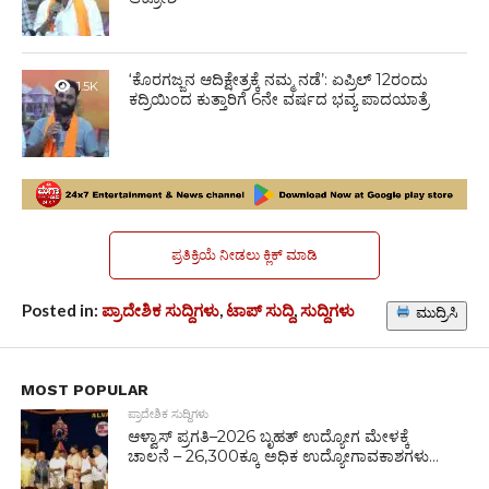
‘ಕೊರಗಜ್ಜನ ಆದಿಕ್ಷೇತ್ರಕ್ಕೆ ನಮ್ಮ ನಡೆ’: ಏಪ್ರಿಲ್ 12ರಂದು
1.5K
ಕದ್ರಿಯಿಂದ ಕುತ್ತಾರಿಗೆ 6ನೇ ವರ್ಷದ ಭವ್ಯ ಪಾದಯಾತ್ರೆ
ಪ್ರತಿಕ್ರಿಯೆ ನೀಡಲು ಕ್ಲಿಕ್ ಮಾಡಿ
Posted in:
ಪ್ರಾದೇಶಿಕ ಸುದ್ದಿಗಳು
,
ಟಾಪ್ ಸುದ್ದಿ
,
ಸುದ್ದಿಗಳು
ಮುದ್ರಿಸಿ
MOST POPULAR
ಪ್ರಾದೇಶಿಕ ಸುದ್ದಿಗಳು
ಆಳ್ವಾಸ್ ಪ್ರಗತಿ–2026 ಬೃಹತ್ ಉದ್ಯೋಗ ಮೇಳಕ್ಕೆ
ಚಾಲನೆ – 26,300ಕ್ಕೂ ಅಧಿಕ ಉದ್ಯೋಗಾವಕಾಶಗಳು...