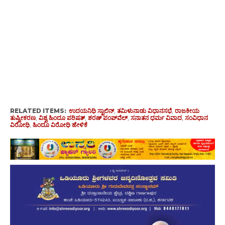
RELATED ITEMS:
ಉದಯನಿಧಿ ಸ್ಟಾಲಿನ್
,
ತಮಿಳುನಾಡು ವಿಧಾನಸಭೆ
,
ರಾಜಕೀಯ
ತುಷ್ಟೀಕರಣ
,
ವಿಶ್ವ ಹಿಂದೂ ಪರಿಷತ್
,
ಶರಣ್ ಪಂಪ್‌ವೆಲ್
,
ಸನಾತನ ಧರ್ಮ ವಿವಾದ
,
ಸಂವಿಧಾನ
ವಿರೋಧಿ
,
ಹಿಂದೂ ವಿರೋಧಿ ಹೇಳಿಕೆ