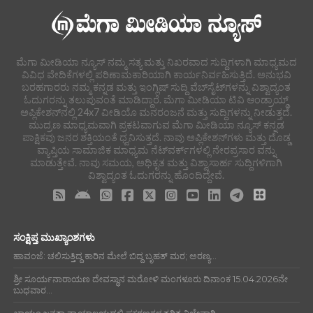
ಮೆಗಾ ಮೀಡಿಯಾ ನ್ಯೂಸ್ ನಮ್ಮ ಸತ್ಯ ಮತ್ತು ನಿಖರವಾದ ಸುದ್ದಿಗಳಾಗಿ ಮಾಧ್ಯಮದ
ವಿವಿಧ ವೇದಿಕೆಗಳಲ್ಲಿ ಪರಿಣಾಮಕಾರಿಯಾಗಿ ಕಾರ್ಯನಿರ್ವಹಿಸುತ್ತಿದೆ. ಅನುಭವಿ
ಬರಹಗಾರರು ನಮ್ಮ ಕನ್ನಡ ಮತ್ತು ಇಂಗ್ಲಿಷ್ ಸುದ್ದಿ ವೆಬ್‌ಸೈಟ್‌ಗಳನ್ನು ವಿಶ್ವಾದ್ಯಂತ
ಓದುಗರನ್ನು ತಲುಪುವಂತೆ ಮಾಡಿದ್ದಾರೆ. ಮೆಗಾ ಮೀಡಿಯಾ ಟಿವಿ ಆಂಡ್ರಾಯ್ಡ್
ಅಪ್ಲಿಕೇಶನ್‌ನಲ್ಲಿ 24x7 ವೀಡಿಯೊ ಮನರಂಜನೆ ಮತ್ತು ಸುದ್ದಿಗಳನ್ನು ನೀಡುತ್ತದೆ.
ಮುದ್ರಣ ಮಾಧ್ಯಮವಾಗಿ ಪ್ರಕಟವಾಗುವ ಮೆಗಾ ಮೀಡಿಯಾ ನ್ಯೂಸ್ ಕನ್ನಡ
ಪಾಕ್ಷಿಕವು ಜನರ ಶಕ್ತಿಯಂತೆ ಧ್ವನಿಸುತ್ತದೆ. ನಾವು ಅಪ್ಲಿಕೇಶನ್‌ಗಳು ಮತ್ತು ದೊಡ್ಡ
ವ್ಯಾಪ್ತಿಯ ಸಾಮಾಜಿಕ ಮಾಧ್ಯಮ ನೆಟ್‌ವರ್ಕ್‌ಗಳಲ್ಲಿ ನೇರಪ್ರಸಾರ ವನ್ನು
ಮಾಡುತ್ತೇವೆ. ನಾವು ಸಮಯ, ಅಧಿಕೃತ ಮತ್ತು ವಿಶ್ವಾಸಾರ್ಹ ಸುದ್ದಿಗಳಿಗಾಗಿ
ವಿಶ್ವಾದ್ಯಂತ ಓದುಗರನ್ನು ಹೊಂದಿದ್ದೇವೆ.
ಸಂಕ್ಷಿಪ್ತ ಮುಖ್ಯಾಂಶಗಳು
ಹಾವಂಜೆ: ಚಲಿಸುತ್ತಿದ್ದ ಕಾರಿನ ಮೇಲೆ ಬಿದ್ದ ಬೃಹತ್ ಮರ; ಅರಣ್ಯ...
ಶ್ರೀ ಸೂರ್ಯನಾರಾಯಣ ದೇವಸ್ಥಾನ ಮರೋಳಿ ಮಂಗಳೂರು ದಿನಾಂಕ 15.04.2026ನೇ
ಬುಧವಾರ...