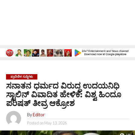
ಪ್ರಾದೇಶಿಕ ಸುದ್ದಿಗಳು
ಸನಾತನ ಧರ್ಮದ ವಿರುದ್ಧ ಉದಯನಿಧಿ
ಸ್ಟಾಲಿನ್ ವಿವಾದಿತ ಹೇಳಿಕೆ: ವಿಶ್ವ ಹಿಂದೂ
ಪರಿಷತ್ ತೀವ್ರ ಆಕ್ರೋಶ
By
Editor
Posted on
May 13, 2026