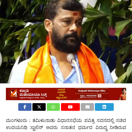
1.8K
ಮಂಗಳೂರು : ತಮಿಳುನಾಡು ವಿಧಾನಸಭೆಯ ಪವಿತ್ರ ಸದನದಲ್ಲಿ ಸಚಿವ
ಉದಯನಿಧಿ ಸ್ಟಾಲಿನ್ ಅವರು ಸನಾತನ ಧರ್ಮದ ವಿರುದ್ಧ ನೀಡಿರುವ