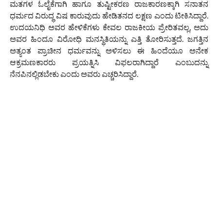
ಮತಗಳ ಓಲೈಕೆಗಾಗಿ ಹಾಗೂ ತುಷ್ಟೀಕರಣ ರಾಜಕಾರಣಕ್ಕಾಗಿ ಸನಾತನ
ಧರ್ಮದ ವಿರುದ್ಧ ವಿಷ ಕಾರುವುದು ಹೇಡಿತನದ ಲಕ್ಷಣ ಎಂದು ಟೀಕಿಸಿದ್ದಾರೆ.
ಉದಯನಿಧಿ ಅವರ ಹೇಳಿಕೆಗಳು ಕೇವಲ ರಾಜಕೀಯ ಪ್ರೇರಿತವಲ್ಲ, ಅದು
ಅವರ ಹಿಂದೂ ವಿರೋಧಿ ಮನಸ್ಥಿತಿಯನ್ನು ಎತ್ತಿ ತೋರಿಸುತ್ತದೆ. ಜಗತ್ತಿನ
ಅತ್ಯಂತ ಪ್ರಾಚೀನ ಧರ್ಮವನ್ನು ಅಳಿಸಲು ಈ ಹಿಂದೆಯೂ ಅನೇಕ
ಆಕ್ರಮಣಕಾರರು ಪ್ರಯತ್ನಿಸಿ ವಿಫಲರಾಗಿದ್ದಾರೆ ಎಂಬುದನ್ನು
ನೆನಪಿನಲ್ಲಿಡಬೇಕು ಎಂದು ಅವರು ಎಚ್ಚರಿಸಿದ್ದಾರೆ.