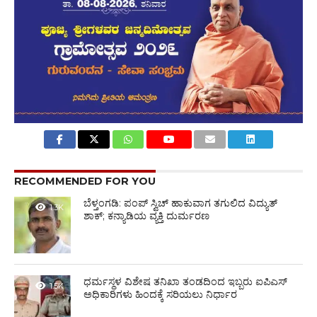
RECOMMENDED FOR YOU
ಬೆಳ್ತಂಗಡಿ: ಪಂಪ್ ಸ್ವಿಚ್ ಹಾಕುವಾಗ ತಗುಲಿದ ವಿದ್ಯುತ್
1.3K
ಶಾಕ್; ಕನ್ಯಾಡಿಯ ವ್ಯಕ್ತಿ ದುರ್ಮರಣ
ಧರ್ಮಸ್ಥಳ ವಿಶೇಷ ತನಿಖಾ ತಂಡದಿಂದ ಇಬ್ಬರು ಐಪಿಎಸ್‌
1.5K
ಅಧಿಕಾರಿಗಳು ಹಿಂದಕ್ಕೆ ಸರಿಯಲು ನಿರ್ಧಾರ