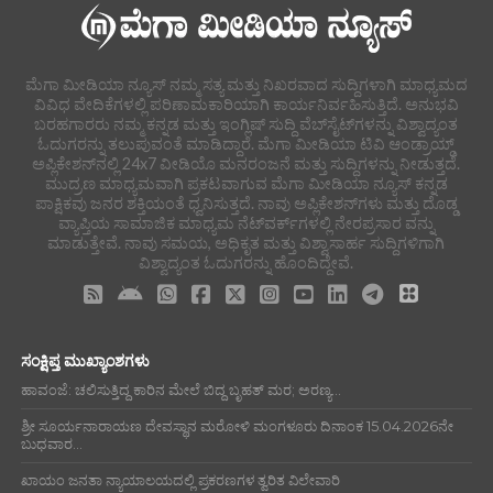
ಮೆಗಾ ಮೀಡಿಯಾ ನ್ಯೂಸ್ ನಮ್ಮ ಸತ್ಯ ಮತ್ತು ನಿಖರವಾದ ಸುದ್ದಿಗಳಾಗಿ ಮಾಧ್ಯಮದ
ವಿವಿಧ ವೇದಿಕೆಗಳಲ್ಲಿ ಪರಿಣಾಮಕಾರಿಯಾಗಿ ಕಾರ್ಯನಿರ್ವಹಿಸುತ್ತಿದೆ. ಅನುಭವಿ
ಬರಹಗಾರರು ನಮ್ಮ ಕನ್ನಡ ಮತ್ತು ಇಂಗ್ಲಿಷ್ ಸುದ್ದಿ ವೆಬ್‌ಸೈಟ್‌ಗಳನ್ನು ವಿಶ್ವಾದ್ಯಂತ
ಓದುಗರನ್ನು ತಲುಪುವಂತೆ ಮಾಡಿದ್ದಾರೆ. ಮೆಗಾ ಮೀಡಿಯಾ ಟಿವಿ ಆಂಡ್ರಾಯ್ಡ್
ಅಪ್ಲಿಕೇಶನ್‌ನಲ್ಲಿ 24x7 ವೀಡಿಯೊ ಮನರಂಜನೆ ಮತ್ತು ಸುದ್ದಿಗಳನ್ನು ನೀಡುತ್ತದೆ.
ಮುದ್ರಣ ಮಾಧ್ಯಮವಾಗಿ ಪ್ರಕಟವಾಗುವ ಮೆಗಾ ಮೀಡಿಯಾ ನ್ಯೂಸ್ ಕನ್ನಡ
ಪಾಕ್ಷಿಕವು ಜನರ ಶಕ್ತಿಯಂತೆ ಧ್ವನಿಸುತ್ತದೆ. ನಾವು ಅಪ್ಲಿಕೇಶನ್‌ಗಳು ಮತ್ತು ದೊಡ್ಡ
ವ್ಯಾಪ್ತಿಯ ಸಾಮಾಜಿಕ ಮಾಧ್ಯಮ ನೆಟ್‌ವರ್ಕ್‌ಗಳಲ್ಲಿ ನೇರಪ್ರಸಾರ ವನ್ನು
ಮಾಡುತ್ತೇವೆ. ನಾವು ಸಮಯ, ಅಧಿಕೃತ ಮತ್ತು ವಿಶ್ವಾಸಾರ್ಹ ಸುದ್ದಿಗಳಿಗಾಗಿ
ವಿಶ್ವಾದ್ಯಂತ ಓದುಗರನ್ನು ಹೊಂದಿದ್ದೇವೆ.
ಸಂಕ್ಷಿಪ್ತ ಮುಖ್ಯಾಂಶಗಳು
ಹಾವಂಜೆ: ಚಲಿಸುತ್ತಿದ್ದ ಕಾರಿನ ಮೇಲೆ ಬಿದ್ದ ಬೃಹತ್ ಮರ; ಅರಣ್ಯ...
ಶ್ರೀ ಸೂರ್ಯನಾರಾಯಣ ದೇವಸ್ಥಾನ ಮರೋಳಿ ಮಂಗಳೂರು ದಿನಾಂಕ 15.04.2026ನೇ
ಬುಧವಾರ...
ಖಾಯಂ ಜನತಾ ನ್ಯಾಯಾಲಯದಲ್ಲಿ ಪ್ರಕರಣಗಳ ತ್ವರಿತ ವಿಲೇವಾರಿ