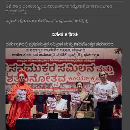
ಅಮೆರಿಕಾದ ಅಂತರರಾಷ್ಟ್ರೀಯ ವಿಧಾಯಕರುಗಳ ಸಮ್ಮೇಳನಕ್ಕೆ ಶಾಸಕ ಮಂಜುನಾಥ
ಭಂಡಾರಿ ಆಯ್ಕೆ
ಟ್ರೈಲರ್ ನಲ್ಲಿ ಕುತೂಹಲ ಕೆರಳಿಸಿರುವ “ಎಲ್ಟು ಮುತ್ತಾ” ಆಗಸ್ಟ್ 1ಕ್ಕೆ...
ವಿಶೇಷ ಕಥೆಗಳು
ಧರ್ಮಸ್ಥಳದಲ್ಲಿ ವ್ಯಸನಮುಕ್ತರ ಸಮ್ಮಿಲನ ಮತ್ತು ಶತದಿನೋತ್ಸವ ಸಮಾರಂಭ