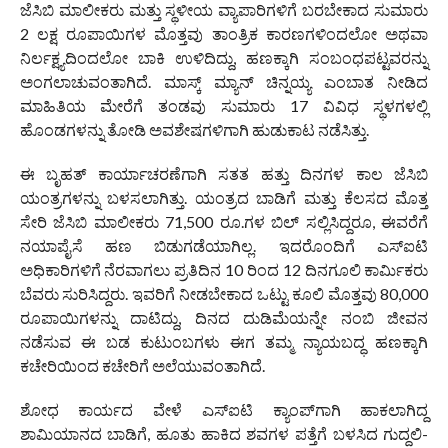
ಜೆಸಿಬಿ ಮಾಲೀಕರು ಮತ್ತು ಸ್ಥಳೀಯ ವ್ಯಾಪಾರಿಗಳಿಗೆ ಬರಬೇಕಾದ ಸುಮಾರು
2 ಲಕ್ಷ ರೂಪಾಯಿಗಳ ಮೊತ್ತವು ತಾಂತ್ರಿಕ ಕಾರಣಗಳಿಂದಲೋ ಅಥವಾ
ನಿರ್ಲಕ್ಷ್ಯದಿಂದಲೋ ಬಾಕಿ ಉಳಿದಿದ್ದು, ಹಣಕ್ಕಾಗಿ ಸಂಬಂಧಪಟ್ಟವರನ್ನು
ಅಂಗಲಾಚುವಂತಾಗಿದೆ. ಮಾಸ್ಕ್ ಮ್ಯಾನ್ ಚಿನ್ನಯ್ಯ ಎಂಬಾತ ನೀಡಿದ
ಮಾಹಿತಿಯ ಮೇರೆಗೆ ತಂಡವು ಸುಮಾರು 17 ವಿವಿಧ ಸ್ಥಳಗಳಲ್ಲಿ
ಹೊಂಡಗಳನ್ನು ತೋಡಿ ಅವಶೇಷಗಳಿಗಾಗಿ ಹುಡುಕಾಟ ನಡೆಸಿತ್ತು.
ಈ ಬೃಹತ್ ಕಾರ್ಯಾಚರಣೆಗಾಗಿ ಸತತ ಹತ್ತು ದಿನಗಳ ಕಾಲ ಜೆಸಿಬಿ
ಯಂತ್ರಗಳನ್ನು ಬಳಸಲಾಗಿತ್ತು. ಯಂತ್ರದ ಬಾಡಿಗೆ ಮತ್ತು ಕೆಲಸದ ಮೊತ್ತ
ಸೇರಿ ಜೆಸಿಬಿ ಮಾಲೀಕರು 71,500 ರೂ.ಗಳ ಬಿಲ್ ಸಲ್ಲಿಸಿದ್ದರೂ, ಈವರೆಗೆ
ನಯಾಪೈಸೆ ಹಣ ಬಿಡುಗಡೆಯಾಗಿಲ್ಲ. ಇದರೊಂದಿಗೆ ಎಸ್‌ಐಟಿ
ಅಧಿಕಾರಿಗಳಿಗೆ ನೆರವಾಗಲು ಪ್ರತಿದಿನ 10 ರಿಂದ 12 ದಿನಗೂಲಿ ಕಾರ್ಮಿಕರು
ಬೆವರು ಸುರಿಸಿದ್ದರು. ಇವರಿಗೆ ನೀಡಬೇಕಾದ ಒಟ್ಟು ಕೂಲಿ ಮೊತ್ತವು 80,000
ರೂಪಾಯಿಗಳನ್ನು ದಾಟಿದ್ದು, ದಿನದ ದುಡಿಮೆಯನ್ನೇ ನಂಬಿ ಜೀವನ
ನಡೆಸುವ ಈ ಬಡ ಕುಟುಂಬಗಳು ಈಗ ತಮ್ಮ ನ್ಯಾಯಬದ್ಧ ಹಣಕ್ಕಾಗಿ
ಕಚೇರಿಯಿಂದ ಕಚೇರಿಗೆ ಅಲೆಯುವಂತಾಗಿದೆ.
ಶೋಧ ಕಾರ್ಯದ ವೇಳೆ ಎಸ್‌ಐಟಿ ಕ್ಯಾಂಪ್‌ಗಾಗಿ ಹಾಕಲಾಗಿದ್ದ
ಶಾಮಿಯಾನದ ಬಾಡಿಗೆ, ಹೂತು ಹಾಕಿದ ಶವಗಳ ಪತ್ತೆಗೆ ಬಳಸಿದ ಗುದ್ದಲಿ-