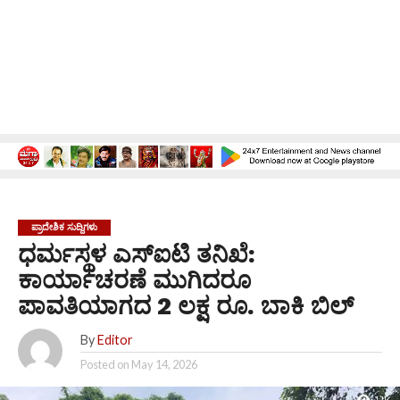
ಪ್ರಾದೇಶಿಕ ಸುದ್ದಿಗಳು
ಧರ್ಮಸ್ಥಳ ಎಸ್‌ಐಟಿ ತನಿಖೆ:
ಕಾರ್ಯಾಚರಣೆ ಮುಗಿದರೂ
ಪಾವತಿಯಾಗದ 2 ಲಕ್ಷ ರೂ. ಬಾಕಿ ಬಿಲ್
By
Editor
Posted on
May 14, 2026