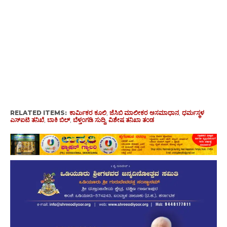
RELATED ITEMS:
ಕಾರ್ಮಿಕರ ಕೂಲಿ
,
ಜೆಸಿಬಿ ಮಾಲೀಕರ ಅಸಮಾಧಾನ
,
ಧರ್ಮಸ್ಥಳ
ಎಸ್‌ಐಟಿ ತನಿಖೆ
,
ಬಾಕಿ ಬಿಲ್
,
ಬೆಳ್ತಂಗಡಿ ಸುದ್ದಿ
,
ವಿಶೇಷ ತನಿಖಾ ತಂಡ