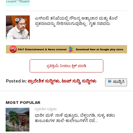
ಎಸ್‌ಐಟಿ ತನಿಖೆಯಲ್ಲಿ ಸೌಜನ್ಯ ಅತ್ಯಾಚಾರ ಮತ್ತು ಕೊಲೆ
892
ಪ್ರಕರಣವನ್ನು ಸೇರಿಸಲಾಗುವುದಿಲ್ಲ : ಗೃಹ ಸಚಿವರು
ಪ್ರತಿಕ್ರಿಯೆ ನೀಡಲು ಕ್ಲಿಕ್ ಮಾಡಿ
Posted in:
ಪ್ರಾದೇಶಿಕ ಸುದ್ದಿಗಳು
,
ಟಾಪ್ ಸುದ್ದಿ
,
ಸುದ್ದಿಗಳು
ಮುದ್ರಿಸಿ
MOST POPULAR
ಪ್ರಾದೇಶಿಕ ಸುದ್ದಿಗಳು
ಭಾರೀ ಮಳೆ: ನಾಳೆ ಪುತ್ತೂರು, ಬೆಳ್ತಂಗಡಿ, ಸುಳ್ಯ, ಕಡಬ
ತಾಲೂಕುಗಳ ಶಾಲೆ-ಕಾಲೇಜುಗಳಿಗೆ ರಜೆ...