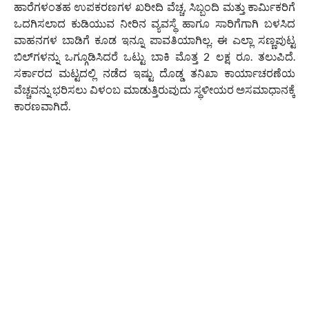
ಹಾರೆಗಳಂತಹ ಉಪಕರಣಗಳ ಖರೀದಿ ವೆಚ್ಚ, ಸಿಬ್ಬಂದಿ ಮತ್ತು ಕಾರ್ಮಿಕರಿಗೆ
ಒದಗಿಸಲಾದ ಕುಡಿಯುವ ನೀರಿನ ವ್ಯವಸ್ಥೆ ಹಾಗೂ ಸಾರಿಗೆಗಾಗಿ ಬಳಸಿದ
ವಾಹನಗಳ ಬಾಡಿಗೆ ಕೂಡ ಇನ್ನೂ ಪಾವತಿಯಾಗಿಲ್ಲ. ಈ ಎಲ್ಲಾ ಸಣ್ಣಪುಟ್ಟ
ಬಿಲ್‌ಗಳನ್ನು ಒಗ್ಗೂಡಿಸಿದರೆ ಒಟ್ಟು ಬಾಕಿ ಮೊತ್ತ 2 ಲಕ್ಷ ರೂ. ತಲುಪಿದೆ.
ಸರ್ಕಾರದ ಮಟ್ಟದಲ್ಲಿ ನಡೆದ ಇಷ್ಟು ದೊಡ್ಡ ತನಿಖಾ ಕಾರ್ಯಾಚರಣೆಯ
ವೆಚ್ಚವನ್ನು ಭರಿಸಲು ವಿಳಂಬ ಮಾಡುತ್ತಿರುವುದು ಸ್ಥಳೀಯರ ಅಸಮಾಧಾನಕ್ಕೆ
ಕಾರಣವಾಗಿದೆ.