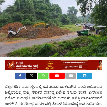
1.1K
ಬೆಳ್ತಂಗಡಿ : ಧರ್ಮಸ್ಥಳದಲ್ಲಿ ಶವ ಹೂತು ಹಾಕಲಾಗಿದೆ ಎಂಬ ಆರೋಪದ
ಹಿನ್ನೆಲೆಯಲ್ಲಿ ರಾಜ್ಯ ಸರ್ಕಾರ ರಚಿಸಿದ್ದ ವಿಶೇಷ ತನಿಖಾ ತಂಡ (ಎಸ್‌ಐಟಿ)
ನಡೆಸಿದ ಸುದೀರ್ಘ ಕಾರ್ಯಾಚರಣೆಯ ಬಿಲ್‌ಗಳು ಇನ್ನೂ ಪಾವತಿಯಾಗದೆ
ಉಳಿದಿವೆ. ಈ ಶೋಧ ಕಾರ್ಯದಲ್ಲಿ ತೊಡಗಿಸಿಕೊಂಡಿದ್ದ ಬಡ ಕಾರ್ಮಿಕರು,