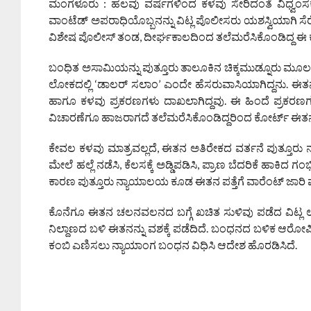
ಮಂಗಳೂರು : ಹಲವು ವರ್ಷಗಳಿಂದ ಕಳವು ಸೇರಿದಂತೆ ವಿಧ್ವಂಸಕ ಕೃತ್ಯ
ವಾಂಟೆಡ್ ಅಪರಾಧಿಯೊಬ್ಬನನ್ನು ವಿಟ್ಲ ಪೊಲೀಸರು ಯಶಸ್ವಿಯಾಗಿ ಸೆರ
ವಿಶೇಷ ಪೊಲೀಸ್ ತಂಡ, ದೀರ್ಘಕಾಲದಿಂದ ತಲೆಮರೆಸಿಕೊಂಡಿದ್ದ ಈ ಕುಖ್ಯ
ಬಂಧಿತ ಅಸಾಮಿಯನ್ನು ಪುತ್ತೂರು ತಾಲೂಕಿನ ಚಿಕ್ಕಮುಡ್ನೂರು ಮೂ
ಲೋಕದಲ್ಲಿ ‘ಡಾಲರ್ ಸಲಾಂ’ ಎಂದೇ ಹೆಸರುವಾಸಿಯಾಗಿದ್ದನು. ಈತನ ವ
ಹಾಗೂ ಕಳವು ಪ್ರಕರಣಗಳು ದಾಖಲಾಗಿದ್ದವು. ಈ ಹಿಂದೆ ಪ್ರಕರಣಗ
ವಿಚಾರಣೆಗೂ ಹಾಜರಾಗದೆ ತಲೆಮರೆಸಿಕೊಂಡಿದ್ದರಿಂದ ಕೋರ್ಟ್ ಈತನ 
ಕೇವಲ ಕಳವು ಮಾತ್ರವಲ್ಲದೆ, ಈತನ ಅತಿರೇಕದ ವರ್ತನೆ ಪುತ್ತೂರು ನಗ
ಮೇಲೆ ಹಲ್ಲೆ ನಡೆಸಿ, ಕೆಲಸಕ್ಕೆ ಅಡ್ಡಿಪಡಿಸಿ, ಪ್ರಾಣ ಬೆದರಿಕೆ ಹಾಕ
ಕಾರಣ ಪುತ್ತೂರು ನ್ಯಾಯಾಲಯ ಕೂಡ ಈತನ ಪತ್ತೆಗೆ ವಾರೆಂಟ್ ಜಾರಿ ಮಾ
ಕೊನೆಗೂ ಈತನ ಚಲನವಲನದ ಬಗ್ಗೆ ಖಚಿತ ಸುಳಿವು ಪಡೆದ ವಿಟ್ಲ ಉಪನಿರ
ನಿಲ್ದಾಣದ ಬಳಿ ಈತನನ್ನು ವಶಕ್ಕೆ ಪಡೆದಿದೆ. ಬಂಧನದ ಬಳಿಕ ಆರೋ
ಕಂಬಿ ಎಣಿಸಲು ನ್ಯಾಯಾಂಗ ಬಂಧನ ವಿಧಿಸಿ ಆದೇಶ ಹೊರಡಿಸಿದೆ.