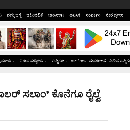
ಟ
ನಮ್ಮ ಬಗ್ಗೆ
ಚಟುವಟಿಕೆ
ಜಾಹಿರಾತು
ಅನಿಸಿಕೆ
ಸಂಪರ್ಕಿಸಿ
ನೇರ ಪ್ರಸಾರ
್ರಮಗಳು
ವಿಶೇಷ ಸುದ್ದಿಗಳು
ಸುದ್ದಿಗಳು
ರಾಜಕೀಯ
ಮನರಂಜನೆ
ವಿಶೇಷ ಸುದ್ದಿಗ
ಡಾಲರ್ ಸಲಾಂ’ ಕೊನೆಗೂ ರೈಲ್ವೆ