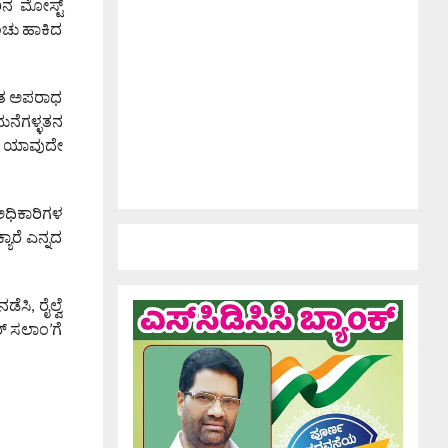
ಿನ ಮೋಸ್ಟ್
ಂಚು ಹಾಕಿದ
 ಈತ ಅಪರಾಧ
ಮನೆಗಳ್ಳತನ
ಯದ ಯಾವುದೇ
ಅಧಿಕಾರಿಗಳ
ಯಾರೆ ಎನ್ನದ
ಿ, ರೈಲ್ವೆ
್ ಸಲಾಂ’ಗೆ