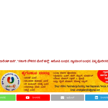
ವಾರೆಂಟ್ ಜಾರಿ'
,
'ಸರ್ಕಾರಿ ನೌಕರರ ಮೇಲೆ ಹಲ್ಲೆ'
,
ಆರೋಪಿ ಬಂಧನ
,
ನ್ಯಾಯಾಂಗ ಬಂಧನ
,
ವಿಟ್ಲ ಪೊಲೀಸರ
HARE
SHARE
ಇಮೇಲ್
SHAR