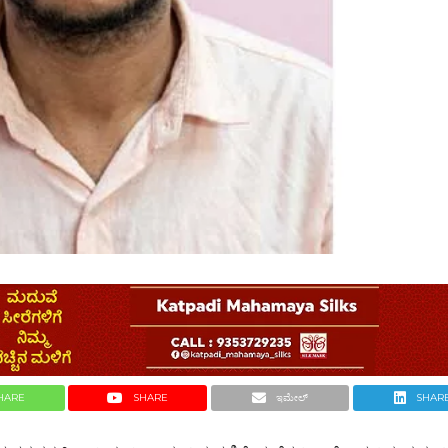
HARE
SHARE
ಇಮೇಲ್
SHAR