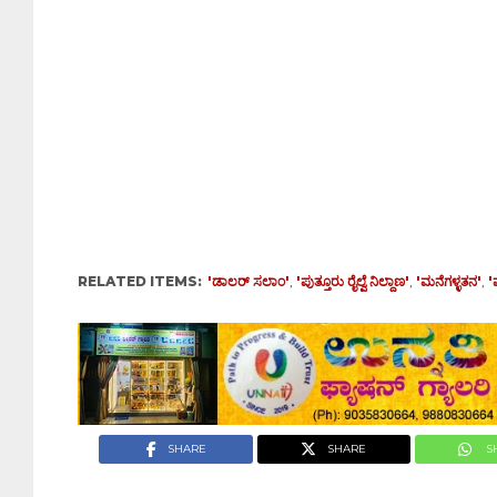
RELATED ITEMS:
'ಡಾಲರ್ ಸಲಾಂ'
,
'ಪುತ್ತೂರು ರೈಲ್ವೆ ನಿಲ್ದಾಣ'
,
'ಮನೆಗಳ್ಳತನ'
,
'
SHARE
SHARE
S