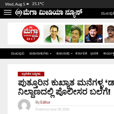
25.1°C
Wed, Aug 5
ಮುಖಪು
ಮುಖಪುಟ
ಜಾಹೀರಾತುಗಳು
ತುಳುನಾಡು
ಕರ್ನಾಟಕ
ಭಾರತ
ಕಾರ್ಯಕ
ಪ್ರಾದೇಶಿಕ ಸುದ್ದಿಗಳು
ಪುತ್ತೂರಿನ ಕುಖ್ಯಾತ ಮನೆಗಳ್ಳ ‘
ನಿಲ್ದಾಣದಲ್ಲಿ ಪೊಲೀಸರ ಬಲೆಗೆ!
By
Editor
Posted on
June 18, 2026