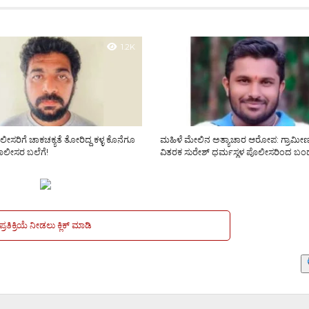
1.2K
ಸರಿಗೆ ಚಾಕಚಕ್ಯತೆ ತೋರಿದ್ದ ಕಳ್ಳ ಕೊನೆಗೂ
ಮಹಿಳೆ ಮೇಲಿನ ಅತ್ಯಾಚಾರ ಆರೋಪ: ಗ್ರಾಮೀ
ಲೀಸರ ಬಲೆಗೆ!
ವಿತರಕ ಸುರೇಶ್ ಧರ್ಮಸ್ಥಳ ಪೊಲೀಸರಿಂದ ಬ
ಪ್ರತಿಕ್ರಿಯೆ ನೀಡಲು ಕ್ಲಿಕ್ ಮಾಡಿ