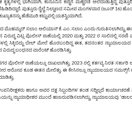
ಗಳಲ್ಲಿ ಭಾಗಿಯಾಗಿ, ಕಾನೂನಿನ ಕಣ್ಣಿಗೆ ಮಣ್ಣೆರಚಿ ಅಲೆದಾಡುತ್ತಿದ್ದ ಪುತ್ತೂರ
ೆಹಿಡಿದಿದ್ದಾರೆ. ಪುತ್ತೂರು ರೈಲ್ವೆ ನಿಲ್ದಾಣದ ಸಮೀಪ ಮಂಗಳವಾರ (ಜೂನ್ 16) ಹೊ
ಾತನನ್ನು ಹೆಡೆಮುರಿ ಕಟ್ಟುವಲ್ಲಿ ಯಶಸ್ವಿಯಾಗಿದೆ.
ಲದ ಮೊಹಮ್ಮದ್ ಸಲಾಂ ಅಲಿಯಾಸ್ ಕೆ. ಎಂ. ಸಲಾಂ ಎಂದು ಗುರುತಿಸಲಾಗಿದ್ದು,
ಿರುದ್ಧ ವಿಟ್ಲ ಪೊಲೀಸ್ ಠಾಣೆಯಲ್ಲಿ 2020 ಮತ್ತು 2022 ರ ಸಾಲಿನಲ್ಲಿ ಸರಣಿ 
ಳಲ್ಲಿ ಸಿಕ್ಕಿಬಿದ್ದು ಬೇಲ್ ಮೇಲೆ ಹೊರಬಂದಿದ್ದ ಈತ, ತದನಂತರ ನ್ಯಾಯಾಲ
ವಿರುದ್ಧ ಬಂಧನದ ವಾರೆಂಟ್ ಹೊರಡಿಸಿತ್ತು.
ರ ಪೊಲೀಸ್ ಠಾಣೆಯಲ್ಲೂ ದಾಖಲಾಗಿತ್ತು. 2023 ರಲ್ಲಿ ಕರ್ತವ್ಯ ನಿರತ ಸರ್ಕಾರಿ 
ಿದ ಗಂಭೀರ ಆರೋಪ ಕೂಡ ಈತನ ಮೇಲಿತ್ತು. ಈ ಕೇಸಿನಲ್ಲೂ ನ್ಯಾಯಾಲಯದ ಸಮನ್ಸ್‌ಗೆ ಕ್
ಡಿತ್ತು.
ೀಕ್ಷಕರು ಹಾಗೂ ಅವರ ದಕ್ಷ ಸಿಬ್ಬಂದಿಗಳ ತಂಡ ಸದ್ದಿಲ್ಲದೆ ಕಾರ್ಯಾಚರಣೆ ನಡೆಸ
ಪಿಯನ್ನು ನ್ಯಾಯಾಧೀಶರ ಮುಂದೆ ಹಾಜರುಪಡಿಸಲಾಗಿದ್ದು, ನ್ಯಾಯಾಲಯವು ‘ಡಾಲರ