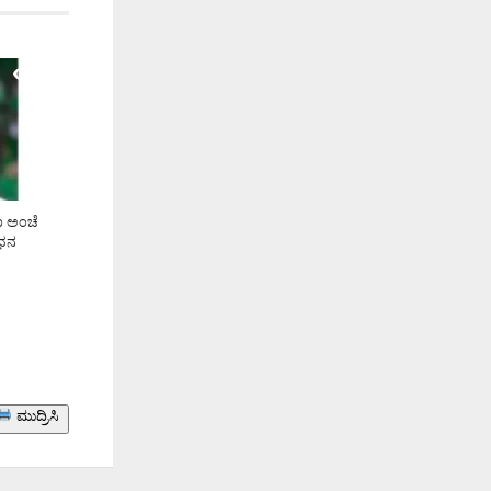
1.5K
ಣ ಅಂಚೆ
ಂಧನ
ಮುದ್ರಿಸಿ