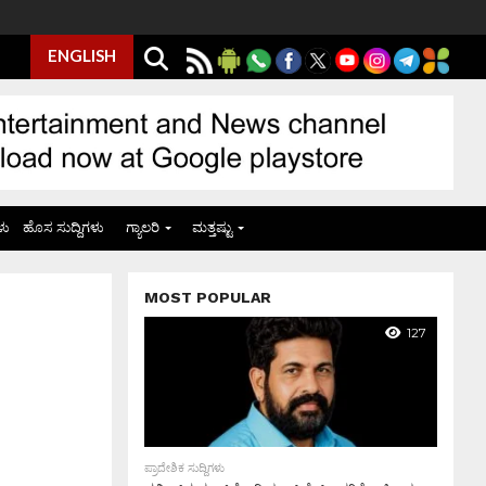
ENGLISH
ಳು
ಹೊಸ ಸುದ್ದಿಗಳು
ಗ್ಯಾಲರಿ
ಮತ್ತಷ್ಟು
MOST POPULAR
127
ಪ್ರಾದೇಶಿಕ ಸುದ್ದಿಗಳು