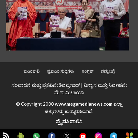
ಮುಖಪುಟ
ಪ್ರಮುಖ ಸುದ್ದಿಗಳು
ಇಂಗ್ಲಿಷ್
ನಮ್ಮ ಬಗ್ಗೆ
ಸಂಪಾದನೆ ಮತ್ತು ಪ್ರಕಟಣೆ: ಶಿವಪ್ರಸಾದ್ | ವಿನ್ಯಾಸ ಮತ್ತು ನಿರ್ವಹಣೆ:
ಮೆಗಾ ಮೀಡಿಯಾ
© Copyright 2008
www.megamedianews.com
ಎಲ್ಲಾ
ಹಕ್ಕುಗಳನ್ನು ಕಾಯ್ದಿರಿಸಲಾಗಿದೆ.
ಪ್ರೈವಸಿ ಪಾಲಿಸಿ