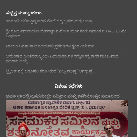
ಸಂಕ್ಷಿಪ್ತ ಮುಖ್ಯಾಂಶಗಳು
ಹಾವಂಜೆ: ಚಲಿಸುತ್ತಿದ್ದ ಕಾರಿನ ಮೇಲೆ ಬಿದ್ದ ಬೃಹತ್ ಮರ; ಅರಣ್ಯ...
ಶ್ರೀ ಸೂರ್ಯನಾರಾಯಣ ದೇವಸ್ಥಾನ ಮರೋಳಿ ಮಂಗಳೂರು ದಿನಾಂಕ 15.04.2026ನೇ
ಬುಧವಾರ...
ಖಾಯಂ ಜನತಾ ನ್ಯಾಯಾಲಯದಲ್ಲಿ ಪ್ರಕರಣಗಳ ತ್ವರಿತ ವಿಲೇವಾರಿ
ಅಮೆರಿಕಾದ ಅಂತರರಾಷ್ಟ್ರೀಯ ವಿಧಾಯಕರುಗಳ ಸಮ್ಮೇಳನಕ್ಕೆ ಶಾಸಕ ಮಂಜುನಾಥ
ಭಂಡಾರಿ ಆಯ್ಕೆ
ಟ್ರೈಲರ್ ನಲ್ಲಿ ಕುತೂಹಲ ಕೆರಳಿಸಿರುವ “ಎಲ್ಟು ಮುತ್ತಾ” ಆಗಸ್ಟ್ 1ಕ್ಕೆ...
ವಿಶೇಷ ಕಥೆಗಳು
ಧರ್ಮಸ್ಥಳದಲ್ಲಿ ವ್ಯಸನಮುಕ್ತರ ಸಮ್ಮಿಲನ ಮತ್ತು ಶತದಿನೋತ್ಸವ ಸಮಾರಂಭ