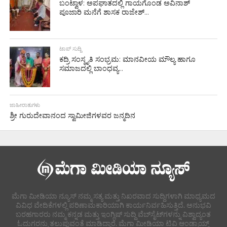
ಬಂಟ್ವಾಳ: ಅಪಘಾತದಲ್ಲಿ ಗಾಯಗೊಂಡ ಅವಿನಾಶ್
ಪೂಜಾರಿ ಮನೆಗೆ ಶಾಸಕ ರಾಜೇಶ್...
ಟಾಪ್ ಸುದ್ದಿ
ಕದ್ರಿ ಸಂಸ್ಕೃತಿ ಸಂಭ್ರಮ: ಮಾನವೀಯ ಮೌಲ್ಯ ಹಾಗೂ
ಸಮಾಜದಲ್ಲಿ ಬಾಂಧವ್ಯ...
ಜಾಹೀರಾತುಗಳು
ಶ್ರೀ ಗುರುದೇವಾನಂದ ಸ್ವಾಮೀಜಿಗಳವರ ಜನ್ಮದಿನ
ಮೆಗಾ ಮೀಡಿಯಾ ನ್ಯೂಸ್ ನಮ್ಮ ಸತ್ಯ ಮತ್ತು ನಿಖರವಾದ ಸುದ್ದಿಗಳಾಗಿ ಮಾಧ್ಯಮದ
ವಿವಿಧ ವೇದಿಕೆಗಳಲ್ಲಿ ಪರಿಣಾಮಕಾರಿಯಾಗಿ ಕಾರ್ಯನಿರ್ವಹಿಸುತ್ತಿದೆ. ಅನುಭವಿ
ಬರಹಗಾರರು ನಮ್ಮ ಕನ್ನಡ ಮತ್ತು ಇಂಗ್ಲಿಷ್ ಸುದ್ದಿ ವೆಬ್‌ಸೈಟ್‌ಗಳನ್ನು ವಿಶ್ವಾದ್ಯಂತ
ಓದುಗರನ್ನು ತಲುಪುವಂತೆ ಮಾಡಿದ್ದಾರೆ. ಮೆಗಾ ಮೀಡಿಯಾ ಟಿವಿ ಆಂಡ್ರಾಯ್ಡ್