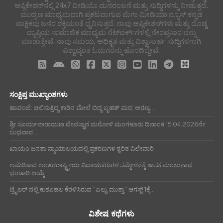
ಅಪ್ಲಿಕೇಶನ್‌ನಲ್ಲಿ 24x7 ವೀಡಿಯೊ ಮನರಂಜನೆ ಮತ್ತು ಸುದ್ದಿಗಳನ್ನು ನೀಡುತ್ತದೆ.
ಮುದ್ರಣ ಮಾಧ್ಯಮವಾಗಿ ಪ್ರಕಟವಾಗುವ ಮೆಗಾ ಮೀಡಿಯಾ ನ್ಯೂಸ್ ಕನ್ನಡ
ಪಾಕ್ಷಿಕವು ಜನರ ಶಕ್ತಿಯಂತೆ ಧ್ವನಿಸುತ್ತದೆ. ನಾವು ಅಪ್ಲಿಕೇಶನ್‌ಗಳು ಮತ್ತು ದೊಡ್ಡ
ವ್ಯಾಪ್ತಿಯ ಸಾಮಾಜಿಕ ಮಾಧ್ಯಮ ನೆಟ್‌ವರ್ಕ್‌ಗಳಲ್ಲಿ ನೇರಪ್ರಸಾರ ವನ್ನು
ಮಾಡುತ್ತೇವೆ. ನಾವು ಸಮಯ, ಅಧಿಕೃತ ಮತ್ತು ವಿಶ್ವಾಸಾರ್ಹ ಸುದ್ದಿಗಳಿಗಾಗಿ
ವಿಶ್ವಾದ್ಯಂತ ಓದುಗರನ್ನು ಹೊಂದಿದ್ದೇವೆ.
ಸಂಕ್ಷಿಪ್ತ ಮುಖ್ಯಾಂಶಗಳು
ಹಾವಂಜೆ: ಚಲಿಸುತ್ತಿದ್ದ ಕಾರಿನ ಮೇಲೆ ಬಿದ್ದ ಬೃಹತ್ ಮರ; ಅರಣ್ಯ...
ಶ್ರೀ ಸೂರ್ಯನಾರಾಯಣ ದೇವಸ್ಥಾನ ಮರೋಳಿ ಮಂಗಳೂರು ದಿನಾಂಕ 15.04.2026ನೇ
ಬುಧವಾರ...
ಖಾಯಂ ಜನತಾ ನ್ಯಾಯಾಲಯದಲ್ಲಿ ಪ್ರಕರಣಗಳ ತ್ವರಿತ ವಿಲೇವಾರಿ
ಅಮೆರಿಕಾದ ಅಂತರರಾಷ್ಟ್ರೀಯ ವಿಧಾಯಕರುಗಳ ಸಮ್ಮೇಳನಕ್ಕೆ ಶಾಸಕ ಮಂಜುನಾಥ
ಭಂಡಾರಿ ಆಯ್ಕೆ
ಟ್ರೈಲರ್ ನಲ್ಲಿ ಕುತೂಹಲ ಕೆರಳಿಸಿರುವ “ಎಲ್ಟು ಮುತ್ತಾ” ಆಗಸ್ಟ್ 1ಕ್ಕೆ...
ವಿಶೇಷ ಕಥೆಗಳು