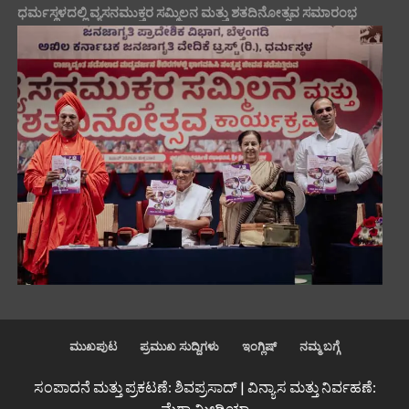
ಧರ್ಮಸ್ಥಳದಲ್ಲಿ ವ್ಯಸನಮುಕ್ತರ ಸಮ್ಮಿಲನ ಮತ್ತು ಶತದಿನೋತ್ಸವ ಸಮಾರಂಭ
ಮುಖಪುಟ
ಪ್ರಮುಖ ಸುದ್ದಿಗಳು
ಇಂಗ್ಲಿಷ್
ನಮ್ಮ ಬಗ್ಗೆ
ಸಂಪಾದನೆ ಮತ್ತು ಪ್ರಕಟಣೆ: ಶಿವಪ್ರಸಾದ್ | ವಿನ್ಯಾಸ ಮತ್ತು ನಿರ್ವಹಣೆ:
ಮೆಗಾ ಮೀಡಿಯಾ