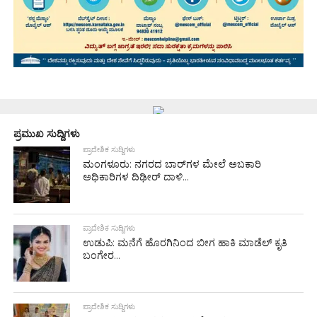
ಪ್ರಮುಖ ಸುದ್ದಿಗಳು
ಪ್ರಾದೇಶಿಕ ಸುದ್ದಿಗಳು
ಮಂಗಳೂರು: ನಗರದ ಬಾರ್‌ಗಳ ಮೇಲೆ ಅಬಕಾರಿ
ಅಧಿಕಾರಿಗಳ ದಿಢೀರ್ ದಾಳಿ...
ಪ್ರಾದೇಶಿಕ ಸುದ್ದಿಗಳು
ಉಡುಪಿ: ಮನೆಗೆ ಹೊರಗಿನಿಂದ ಬೀಗ ಹಾಕಿ ಮಾಡೆಲ್ ಕೃತಿ
ಬಂಗೇರ...
ಪ್ರಾದೇಶಿಕ ಸುದ್ದಿಗಳು