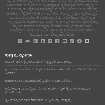
ವಿವಿಧ ವೇದಿಕೆಗಳಲ್ಲಿ ಪರಿಣಾಮಕಾರಿಯಾಗಿ ಕಾರ್ಯನಿರ್ವಹಿಸುತ್ತಿದೆ. ಅನುಭವಿ
ಬರಹಗಾರರು ನಮ್ಮ ಕನ್ನಡ ಮತ್ತು ಇಂಗ್ಲಿಷ್ ಸುದ್ದಿ ವೆಬ್‌ಸೈಟ್‌ಗಳನ್ನು ವಿಶ್ವಾದ್ಯಂತ
ಓದುಗರನ್ನು ತಲುಪುವಂತೆ ಮಾಡಿದ್ದಾರೆ. ಮೆಗಾ ಮೀಡಿಯಾ ಟಿವಿ ಆಂಡ್ರಾಯ್ಡ್
ಅಪ್ಲಿಕೇಶನ್‌ನಲ್ಲಿ 24x7 ವೀಡಿಯೊ ಮನರಂಜನೆ ಮತ್ತು ಸುದ್ದಿಗಳನ್ನು ನೀಡುತ್ತದೆ.
ಮುದ್ರಣ ಮಾಧ್ಯಮವಾಗಿ ಪ್ರಕಟವಾಗುವ ಮೆಗಾ ಮೀಡಿಯಾ ನ್ಯೂಸ್ ಕನ್ನಡ
ಪಾಕ್ಷಿಕವು ಜನರ ಶಕ್ತಿಯಂತೆ ಧ್ವನಿಸುತ್ತದೆ. ನಾವು ಅಪ್ಲಿಕೇಶನ್‌ಗಳು ಮತ್ತು ದೊಡ್ಡ
ವ್ಯಾಪ್ತಿಯ ಸಾಮಾಜಿಕ ಮಾಧ್ಯಮ ನೆಟ್‌ವರ್ಕ್‌ಗಳಲ್ಲಿ ನೇರಪ್ರಸಾರ ವನ್ನು
ಮಾಡುತ್ತೇವೆ. ನಾವು ಸಮಯ, ಅಧಿಕೃತ ಮತ್ತು ವಿಶ್ವಾಸಾರ್ಹ ಸುದ್ದಿಗಳಿಗಾಗಿ
ವಿಶ್ವಾದ್ಯಂತ ಓದುಗರನ್ನು ಹೊಂದಿದ್ದೇವೆ.
ಸಂಕ್ಷಿಪ್ತ ಮುಖ್ಯಾಂಶಗಳು
ಹಾವಂಜೆ: ಚಲಿಸುತ್ತಿದ್ದ ಕಾರಿನ ಮೇಲೆ ಬಿದ್ದ ಬೃಹತ್ ಮರ; ಅರಣ್ಯ...
ಶ್ರೀ ಸೂರ್ಯನಾರಾಯಣ ದೇವಸ್ಥಾನ ಮರೋಳಿ ಮಂಗಳೂರು ದಿನಾಂಕ 15.04.2026ನೇ
ಬುಧವಾರ...
ಖಾಯಂ ಜನತಾ ನ್ಯಾಯಾಲಯದಲ್ಲಿ ಪ್ರಕರಣಗಳ ತ್ವರಿತ ವಿಲೇವಾರಿ
ಅಮೆರಿಕಾದ ಅಂತರರಾಷ್ಟ್ರೀಯ ವಿಧಾಯಕರುಗಳ ಸಮ್ಮೇಳನಕ್ಕೆ ಶಾಸಕ ಮಂಜುನಾಥ
ಭಂಡಾರಿ ಆಯ್ಕೆ
ಟ್ರೈಲರ್ ನಲ್ಲಿ ಕುತೂಹಲ ಕೆರಳಿಸಿರುವ “ಎಲ್ಟು ಮುತ್ತಾ” ಆಗಸ್ಟ್ 1ಕ್ಕೆ...