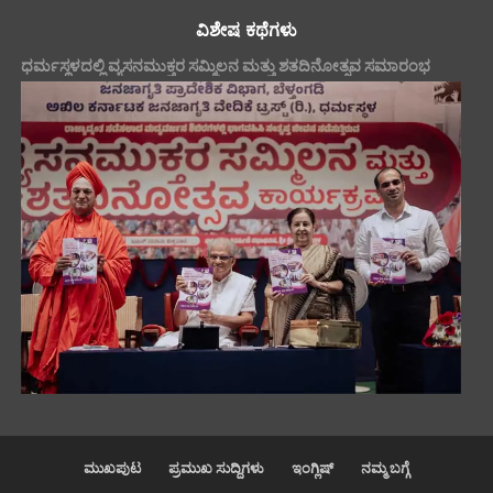
ವಿಶೇಷ ಕಥೆಗಳು
ಧರ್ಮಸ್ಥಳದಲ್ಲಿ ವ್ಯಸನಮುಕ್ತರ ಸಮ್ಮಿಲನ ಮತ್ತು ಶತದಿನೋತ್ಸವ ಸಮಾರಂಭ
ಮುಖಪುಟ
ಪ್ರಮುಖ ಸುದ್ದಿಗಳು
ಇಂಗ್ಲಿಷ್
ನಮ್ಮ ಬಗ್ಗೆ