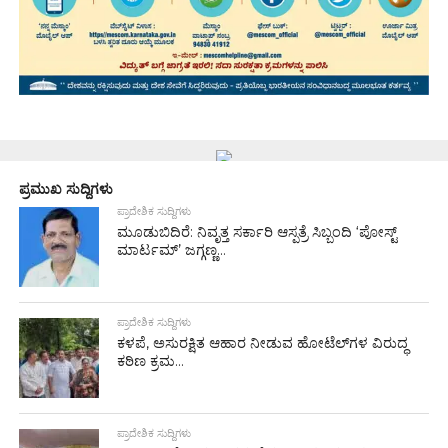
ಪ್ರಮುಖ ಸುದ್ದಿಗಳು
ಪ್ರಾದೇಶಿಕ ಸುದ್ದಿಗಳು
ಮೂಡುಬಿದಿರೆ: ನಿವೃತ್ತ ಸರ್ಕಾರಿ ಆಸ್ಪತ್ರೆ ಸಿಬ್ಬಂದಿ ‘ಪೋಸ್ಟ್
ಮಾರ್ಟಮ್’ ಜಗ್ಗಣ್ಣ...
ಪ್ರಾದೇಶಿಕ ಸುದ್ದಿಗಳು
ಕಳಪೆ, ಅಸುರಕ್ಷಿತ ಆಹಾರ ನೀಡುವ ಹೋಟೆಲ್‌ಗಳ ವಿರುದ್ಧ
ಕಠಿಣ ಕ್ರಮ...
ಪ್ರಾದೇಶಿಕ ಸುದ್ದಿಗಳು