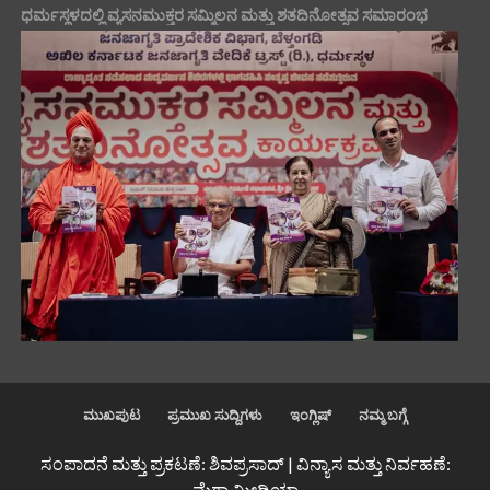
ಧರ್ಮಸ್ಥಳದಲ್ಲಿ ವ್ಯಸನಮುಕ್ತರ ಸಮ್ಮಿಲನ ಮತ್ತು ಶತದಿನೋತ್ಸವ ಸಮಾರಂಭ
ಮುಖಪುಟ
ಪ್ರಮುಖ ಸುದ್ದಿಗಳು
ಇಂಗ್ಲಿಷ್
ನಮ್ಮ ಬಗ್ಗೆ
ಸಂಪಾದನೆ ಮತ್ತು ಪ್ರಕಟಣೆ: ಶಿವಪ್ರಸಾದ್ | ವಿನ್ಯಾಸ ಮತ್ತು ನಿರ್ವಹಣೆ:
ಮೆಗಾ ಮೀಡಿಯಾ