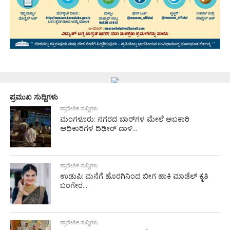
ಪ್ರಮುಖ ಸುದ್ದಿಗಳು
ಪ್ರಾದೇಶಿಕ ಸುದ್ದಿಗಳು
ಮಂಗಳೂರು: ನಗರದ ಬಾರ್‌ಗಳ ಮೇಲೆ ಅಬಕಾರಿ
ಅಧಿಕಾರಿಗಳ ದಿಢೀರ್ ದಾಳಿ...
ಪ್ರಾದೇಶಿಕ ಸುದ್ದಿಗಳು
ಉಡುಪಿ: ಮನೆಗೆ ಹೊರಗಿನಿಂದ ಬೀಗ ಹಾಕಿ ಮಾಡೆಲ್ ಕೃತಿ
ಬಂಗೇರ...
ಪ್ರಾದೇಶಿಕ ಸುದ್ದಿಗಳು