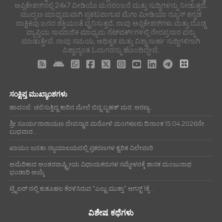
ಅಪ್ಲಿಕೇಶನ್‌ನಲ್ಲಿ 24x7 ವೀಡಿಯೊ ಮನರಂಜನೆ ಮತ್ತು ಸುದ್ದಿಗಳನ್ನು ನೀಡುತ್ತದೆ.
ಮುದ್ರಣ ಮಾಧ್ಯಮವಾಗಿ ಪ್ರಕಟವಾಗುವ ಮೆಗಾ ಮೀಡಿಯಾ ನ್ಯೂಸ್ ಕನ್ನಡ
ಪಾಕ್ಷಿಕವು ಜನರ ಶಕ್ತಿಯಂತೆ ಧ್ವನಿಸುತ್ತದೆ. ನಾವು ಅಪ್ಲಿಕೇಶನ್‌ಗಳು ಮತ್ತು ದೊಡ್ಡ
ವ್ಯಾಪ್ತಿಯ ಸಾಮಾಜಿಕ ಮಾಧ್ಯಮ ನೆಟ್‌ವರ್ಕ್‌ಗಳಲ್ಲಿ ನೇರಪ್ರಸಾರ ವನ್ನು
ಮಾಡುತ್ತೇವೆ. ನಾವು ಸಮಯ, ಅಧಿಕೃತ ಮತ್ತು ವಿಶ್ವಾಸಾರ್ಹ ಸುದ್ದಿಗಳಿಗಾಗಿ
ವಿಶ್ವಾದ್ಯಂತ ಓದುಗರನ್ನು ಹೊಂದಿದ್ದೇವೆ.
ಸಂಕ್ಷಿಪ್ತ ಮುಖ್ಯಾಂಶಗಳು
ಹಾವಂಜೆ: ಚಲಿಸುತ್ತಿದ್ದ ಕಾರಿನ ಮೇಲೆ ಬಿದ್ದ ಬೃಹತ್ ಮರ; ಅರಣ್ಯ...
ಶ್ರೀ ಸೂರ್ಯನಾರಾಯಣ ದೇವಸ್ಥಾನ ಮರೋಳಿ ಮಂಗಳೂರು ದಿನಾಂಕ 15.04.2026ನೇ
ಬುಧವಾರ...
ಖಾಯಂ ಜನತಾ ನ್ಯಾಯಾಲಯದಲ್ಲಿ ಪ್ರಕರಣಗಳ ತ್ವರಿತ ವಿಲೇವಾರಿ
ಅಮೆರಿಕಾದ ಅಂತರರಾಷ್ಟ್ರೀಯ ವಿಧಾಯಕರುಗಳ ಸಮ್ಮೇಳನಕ್ಕೆ ಶಾಸಕ ಮಂಜುನಾಥ
ಭಂಡಾರಿ ಆಯ್ಕೆ
ಟ್ರೈಲರ್ ನಲ್ಲಿ ಕುತೂಹಲ ಕೆರಳಿಸಿರುವ “ಎಲ್ಟು ಮುತ್ತಾ” ಆಗಸ್ಟ್ 1ಕ್ಕೆ...
ವಿಶೇಷ ಕಥೆಗಳು