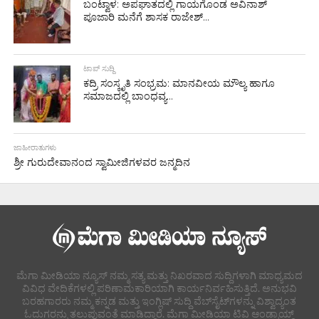
ಬಂಟ್ವಾಳ: ಅಪಘಾತದಲ್ಲಿ ಗಾಯಗೊಂಡ ಅವಿನಾಶ್
ಪೂಜಾರಿ ಮನೆಗೆ ಶಾಸಕ ರಾಜೇಶ್...
ಟಾಪ್ ಸುದ್ದಿ
ಕದ್ರಿ ಸಂಸ್ಕೃತಿ ಸಂಭ್ರಮ: ಮಾನವೀಯ ಮೌಲ್ಯ ಹಾಗೂ
ಸಮಾಜದಲ್ಲಿ ಬಾಂಧವ್ಯ...
ಜಾಹೀರಾತುಗಳು
ಶ್ರೀ ಗುರುದೇವಾನಂದ ಸ್ವಾಮೀಜಿಗಳವರ ಜನ್ಮದಿನ
ಮೆಗಾ ಮೀಡಿಯಾ ನ್ಯೂಸ್ ನಮ್ಮ ಸತ್ಯ ಮತ್ತು ನಿಖರವಾದ ಸುದ್ದಿಗಳಾಗಿ ಮಾಧ್ಯಮದ
ವಿವಿಧ ವೇದಿಕೆಗಳಲ್ಲಿ ಪರಿಣಾಮಕಾರಿಯಾಗಿ ಕಾರ್ಯನಿರ್ವಹಿಸುತ್ತಿದೆ. ಅನುಭವಿ
ಬರಹಗಾರರು ನಮ್ಮ ಕನ್ನಡ ಮತ್ತು ಇಂಗ್ಲಿಷ್ ಸುದ್ದಿ ವೆಬ್‌ಸೈಟ್‌ಗಳನ್ನು ವಿಶ್ವಾದ್ಯಂತ
ಓದುಗರನ್ನು ತಲುಪುವಂತೆ ಮಾಡಿದ್ದಾರೆ. ಮೆಗಾ ಮೀಡಿಯಾ ಟಿವಿ ಆಂಡ್ರಾಯ್ಡ್