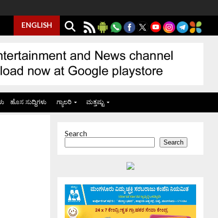
ENGLISH
ಳು
ಹೊಸ ಸುದ್ದಿಗಳು
ಗ್ಯಾಲರಿ
ಮತ್ತಷ್ಟು
Search
Search