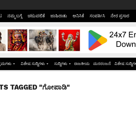
ಟ
ನಮ್ಮ ಬಗ್ಗೆ
ಚಟುವಟಿಕೆ
ಜಾಹಿರಾತು
ಅನಿಸಿಕೆ
ಸಂಪರ್ಕಿಸಿ
ನೇರ ಪ್ರಸಾರ
್ರಮಗಳು
ವಿಶೇಷ ಸುದ್ದಿಗಳು
ಸುದ್ದಿಗಳು
ರಾಜಕೀಯ
ಮನರಂಜನೆ
ವಿಶೇಷ ಸುದ್ದಿಗ
TS TAGGED "ಗೋಪಾಡಿ"