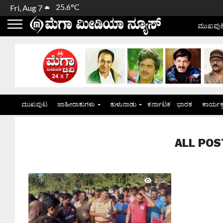
25.6°C
Fri, Aug 7
ಮುಖಪು
ಮುಖಪುಟ
ಜಾಹೀರಾತುಗಳು
ತುಳುನಾಡು
ಕರ್ನಾಟಕ
ಭಾರತ
ಕಾರ್ಯಕ
ALL POS
2.2K