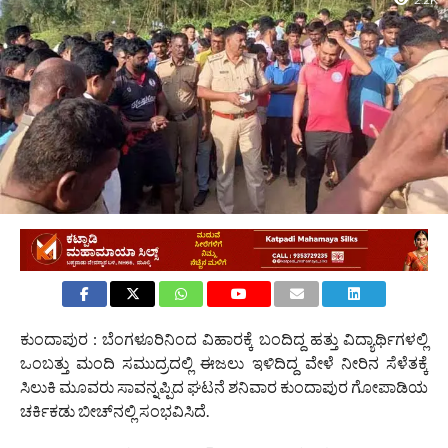
2.2K
ಕುಂದಾಪುರ : ಬೆಂಗಳೂರಿನಿಂದ ವಿಹಾರಕ್ಕೆ ಬಂದಿದ್ದ ಹತ್ತು ವಿದ್ಯಾರ್ಥಿಗಳಲ್ಲಿ
ಒಂಬತ್ತು ಮಂದಿ ಸಮುದ್ರದಲ್ಲಿ ಈಜಲು ಇಳಿದಿದ್ದ ವೇಳೆ ನೀರಿನ ಸೆಳೆತಕ್ಕೆ
ಸಿಲುಕಿ ಮೂವರು ಸಾವನ್ನಪ್ಪಿದ ಘಟನೆ ಶನಿವಾರ ಕುಂದಾಪುರ ಗೋಪಾಡಿಯ
ಚರ್ಕಿಕಡು ಬೀಚ್‌ನಲ್ಲಿ ಸಂಭವಿಸಿದೆ.