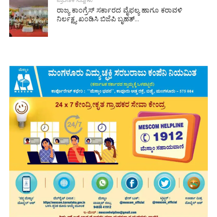
ಪ್ರಾದೇಶಿಕ ಸುದ್ದಿಗಳು
ರಾಜ್ಯ ಕಾಂಗ್ರೆಸ್ ಸರ್ಕಾರದ ವೈಫಲ್ಯ ಹಾಗೂ ಕರಾವಳಿ
ನಿರ್ಲಕ್ಷ್ಯ ಖಂಡಿಸಿ ಬಿಜೆಪಿ ಬೃಹತ್...