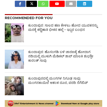
RECOMMENDED FOR YOU
ಕುಂದಾಪುರ: ಸಾಲದ ಹಣ ಕೇಳಲು ಹೋದ ಯುವಕನನ್ನು
669
ಮರಕ್ಕೆ ಕಟ್ಟಿಹಾಕಿ ಭೀಕರ ಹಲ್ಲೆ – ಇಬ್ಬರ ಬಂಧನ
ಕುಂದಾಪುರ: ಹೊಸಂಗಡಿ ಬಳಿ ಚಾರಣಕ್ಕೆ ಹೋದಾಗ
1.5K
ನದಿಯಲ್ಲಿ ಮುಳುಗಿ ಮೆಡಿಕಲ್ ಶಾಪ್ ಮಾಲಕಿ ಶುಭಶ್ರೀ
ಕಾರಂತ್ ಸಾವು
ಕುಂದಾಪುರದಲ್ಲಿ ಮಂಗಗಳ ನಿಗೂಢ ಸಾವು:
4.0K
ಮಂಗನಕಾಯಿಲೆ ಆತಂಕ ದೂರ, ವರದಿ ನೆಗೆಟಿವ್