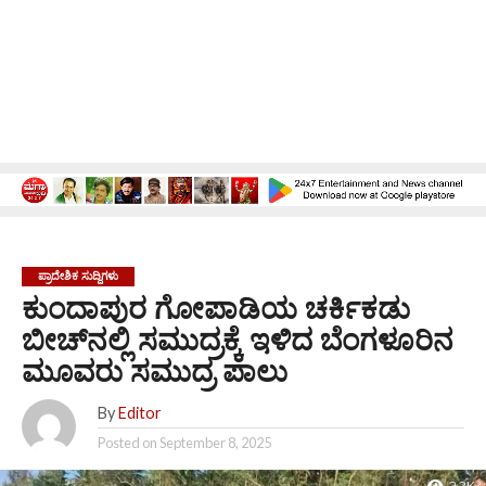
ಪ್ರಾದೇಶಿಕ ಸುದ್ದಿಗಳು
ಕುಂದಾಪುರ ಗೋಪಾಡಿಯ ಚರ್ಕಿಕಡು
ಬೀಚ್‌ನಲ್ಲಿ ಸಮುದ್ರಕ್ಕೆ ಇಳಿದ ಬೆಂಗಳೂರಿನ
ಮೂವರು ಸಮುದ್ರ ಪಾಲು
By
Editor
Posted on
September 8, 2025