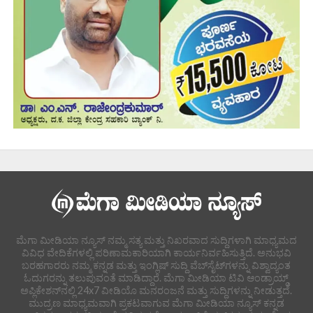
ಮೆಗಾ ಮೀಡಿಯಾ ನ್ಯೂಸ್ ನಮ್ಮ ಸತ್ಯ ಮತ್ತು ನಿಖರವಾದ ಸುದ್ದಿಗಳಾಗಿ ಮಾಧ್ಯಮದ
ವಿವಿಧ ವೇದಿಕೆಗಳಲ್ಲಿ ಪರಿಣಾಮಕಾರಿಯಾಗಿ ಕಾರ್ಯನಿರ್ವಹಿಸುತ್ತಿದೆ. ಅನುಭವಿ
ಬರಹಗಾರರು ನಮ್ಮ ಕನ್ನಡ ಮತ್ತು ಇಂಗ್ಲಿಷ್ ಸುದ್ದಿ ವೆಬ್‌ಸೈಟ್‌ಗಳನ್ನು ವಿಶ್ವಾದ್ಯಂತ
ಓದುಗರನ್ನು ತಲುಪುವಂತೆ ಮಾಡಿದ್ದಾರೆ. ಮೆಗಾ ಮೀಡಿಯಾ ಟಿವಿ ಆಂಡ್ರಾಯ್ಡ್
ಅಪ್ಲಿಕೇಶನ್‌ನಲ್ಲಿ 24x7 ವೀಡಿಯೊ ಮನರಂಜನೆ ಮತ್ತು ಸುದ್ದಿಗಳನ್ನು ನೀಡುತ್ತದೆ.
ಮುದ್ರಣ ಮಾಧ್ಯಮವಾಗಿ ಪ್ರಕಟವಾಗುವ ಮೆಗಾ ಮೀಡಿಯಾ ನ್ಯೂಸ್ ಕನ್ನಡ