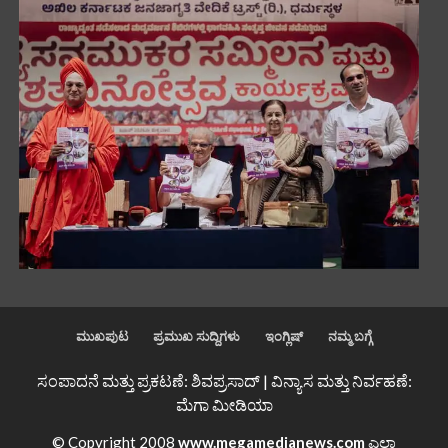
ಮುಖಪುಟ
ಪ್ರಮುಖ ಸುದ್ದಿಗಳು
ಇಂಗ್ಲಿಷ್
ನಮ್ಮ ಬಗ್ಗೆ
ಸಂಪಾದನೆ ಮತ್ತು ಪ್ರಕಟಣೆ: ಶಿವಪ್ರಸಾದ್ | ವಿನ್ಯಾಸ ಮತ್ತು ನಿರ್ವಹಣೆ:
ಮೆಗಾ ಮೀಡಿಯಾ
© Copyright 2008
www.megamedianews.com
ಎಲ್ಲಾ