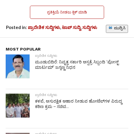
ಪ್ರತಿಕ್ರಿಯೆ ನೀಡಲು ಕ್ಲಿಕ್ ಮಾಡಿ
Posted in:
ಪ್ರಾದೇಶಿಕ ಸುದ್ದಿಗಳು
,
ಟಾಪ್ ಸುದ್ದಿ
,
ಸುದ್ದಿಗಳು
ಮುದ್ರಿಸಿ
MOST POPULAR
ಪ್ರಾದೇಶಿಕ ಸುದ್ದಿಗಳು
ಮೂಡುಬಿದಿರೆ: ನಿವೃತ್ತ ಸರ್ಕಾರಿ ಆಸ್ಪತ್ರೆ ಸಿಬ್ಬಂದಿ ‘ಪೋಸ್ಟ್
ಮಾರ್ಟಮ್’ ಜಗ್ಗಣ್ಣ ನಿಧನ
ಪ್ರಾದೇಶಿಕ ಸುದ್ದಿಗಳು
ಕಳಪೆ, ಅಸುರಕ್ಷಿತ ಆಹಾರ ನೀಡುವ ಹೋಟೆಲ್‌ಗಳ ವಿರುದ್ಧ
ಕಠಿಣ ಕ್ರಮ – ಸಚಿವ...