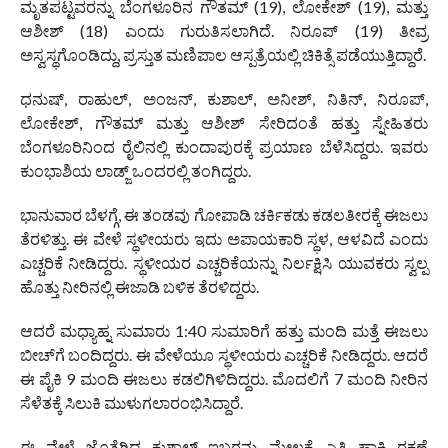
ಮೃತಪಟ್ಟವರನ್ನು ಬೆಂಗಳೂರಿನ ಗೌತಮ್ (19), ಲೋಕೇಶ್ (19), ಮತ್ತು
ಆಶೀಶ್ (18) ಎಂದು ಗುರುತಿಸಲಾಗಿದೆ. ನಿರೂಪ್ (19) ತೀವ್ರ
ಅಸ್ವಸ್ಥಗೊಂಡಿದ್ದು, ಪ್ರಸ್ತುತ ಮಣಿಪಾಲ ಆಸ್ಪತ್ರೆಯಲ್ಲಿ ಚಿಕಿತ್ಸೆ ಪಡೆಯುತ್ತಿದ್ದಾರೆ.
ಧನುಷ್, ರಾಹುಲ್, ಅಂಜನ್, ಕುಶಾಲ್, ಅನೀಶ್, ನಿತಿನ್, ನಿರೂಪ್,
ಲೋಕೇಶ್, ಗೌತಮ್ ಮತ್ತು ಆಶೀಶ್ ಸೇರಿದಂತೆ ಹತ್ತು ಸ್ನೇಹಿತರು
ಬೆಂಗಳೂರಿನಿಂದ ರೈಲಿನಲ್ಲಿ ಕುಂದಾಪುರಕ್ಕೆ ಪ್ರಯಾಣ ಬೆಳೆಸಿದ್ದರು. ಇವರು
ಕುಂಭಾಶಿಯ ಲಾಡ್ಜ್ ಒಂದರಲ್ಲಿ ತಂಗಿದ್ದರು.
ಭಾನುವಾರ ಬೆಳಗ್ಗೆ, ಈ ತಂಡವು ಗೋಪಾಡಿ ಚರ್ಕಿಕಡು ಕಡಲತೀರಕ್ಕೆ ಈಜಲು
ತೆರಳಿತ್ತು. ಈ ವೇಳೆ ಸ್ಥಳೀಯರು ಇದು ಅಪಾಯಕಾರಿ ಸ್ಥಳ, ಆಳವಿದೆ ಎಂದು
ಎಚ್ಚರಿಕೆ ನೀಡಿದ್ದರು. ಸ್ಥಳೀಯರ ಎಚ್ಚರಿಕೆಯನ್ನು ನಿರ್ಲಕ್ಷಿಸಿ ಯುವಕರು ಸ್ವಲ್ಪ
ಹೊತ್ತು ನೀರಿನಲ್ಲಿ ಈಜಾಡಿ ಬಳಿಕ ತೆರಳಿದ್ದರು.
ಆದರೆ ಮಧ್ಯಾಹ್ನ ಸುಮಾರು 1:40 ಸುಮಾರಿಗೆ ಹತ್ತು ಮಂದಿ ಮತ್ತೆ ಈಜಲು
ಬೀಚ್‌ಗೆ ಬಂದಿದ್ದರು. ಈ ವೇಳೆಯೂ ಸ್ಥಳೀಯರು ಎಚ್ಚರಿಕೆ ನೀಡಿದ್ದರು. ಆದರೆ
ಈ ಪೈಕಿ 9 ಮಂದಿ ಈಜಲು ಕಡಲಿಗಿಳಿದಿದ್ದರು. ಮೊದಲಿಗೆ 7 ಮಂದಿ ನೀರಿನ
ಸೆಳೆತಕ್ಕೆ ಸಿಲುಕಿ ಮುಳುಗಲಾರಂಭಿಸಿದ್ದಾರೆ.
ಈ ವೇಳೆ ಜೊತೆಗಿದ್ದ ಕುಶಾಲ್ ಇಬ್ಬರನ್ನು ಮೇಲಕ್ಕೆ ಎತ್ತಿ ಹಾಕಿ ರಕ್ಷಣೆ