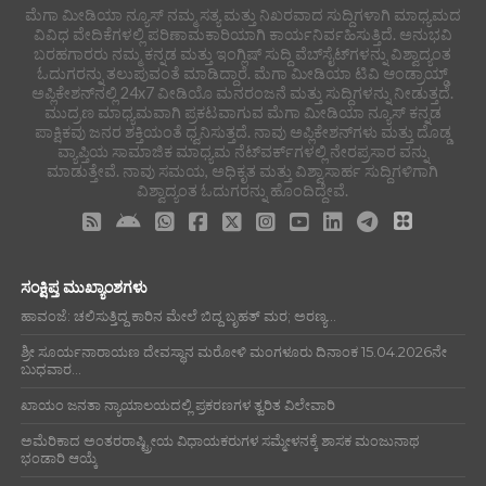
ಮೆಗಾ ಮೀಡಿಯಾ ನ್ಯೂಸ್ ನಮ್ಮ ಸತ್ಯ ಮತ್ತು ನಿಖರವಾದ ಸುದ್ದಿಗಳಾಗಿ ಮಾಧ್ಯಮದ
ವಿವಿಧ ವೇದಿಕೆಗಳಲ್ಲಿ ಪರಿಣಾಮಕಾರಿಯಾಗಿ ಕಾರ್ಯನಿರ್ವಹಿಸುತ್ತಿದೆ. ಅನುಭವಿ
ಬರಹಗಾರರು ನಮ್ಮ ಕನ್ನಡ ಮತ್ತು ಇಂಗ್ಲಿಷ್ ಸುದ್ದಿ ವೆಬ್‌ಸೈಟ್‌ಗಳನ್ನು ವಿಶ್ವಾದ್ಯಂತ
ಓದುಗರನ್ನು ತಲುಪುವಂತೆ ಮಾಡಿದ್ದಾರೆ. ಮೆಗಾ ಮೀಡಿಯಾ ಟಿವಿ ಆಂಡ್ರಾಯ್ಡ್
ಅಪ್ಲಿಕೇಶನ್‌ನಲ್ಲಿ 24x7 ವೀಡಿಯೊ ಮನರಂಜನೆ ಮತ್ತು ಸುದ್ದಿಗಳನ್ನು ನೀಡುತ್ತದೆ.
ಮುದ್ರಣ ಮಾಧ್ಯಮವಾಗಿ ಪ್ರಕಟವಾಗುವ ಮೆಗಾ ಮೀಡಿಯಾ ನ್ಯೂಸ್ ಕನ್ನಡ
ಪಾಕ್ಷಿಕವು ಜನರ ಶಕ್ತಿಯಂತೆ ಧ್ವನಿಸುತ್ತದೆ. ನಾವು ಅಪ್ಲಿಕೇಶನ್‌ಗಳು ಮತ್ತು ದೊಡ್ಡ
ವ್ಯಾಪ್ತಿಯ ಸಾಮಾಜಿಕ ಮಾಧ್ಯಮ ನೆಟ್‌ವರ್ಕ್‌ಗಳಲ್ಲಿ ನೇರಪ್ರಸಾರ ವನ್ನು
ಮಾಡುತ್ತೇವೆ. ನಾವು ಸಮಯ, ಅಧಿಕೃತ ಮತ್ತು ವಿಶ್ವಾಸಾರ್ಹ ಸುದ್ದಿಗಳಿಗಾಗಿ
ವಿಶ್ವಾದ್ಯಂತ ಓದುಗರನ್ನು ಹೊಂದಿದ್ದೇವೆ.
ಸಂಕ್ಷಿಪ್ತ ಮುಖ್ಯಾಂಶಗಳು
ಹಾವಂಜೆ: ಚಲಿಸುತ್ತಿದ್ದ ಕಾರಿನ ಮೇಲೆ ಬಿದ್ದ ಬೃಹತ್ ಮರ; ಅರಣ್ಯ...
ಶ್ರೀ ಸೂರ್ಯನಾರಾಯಣ ದೇವಸ್ಥಾನ ಮರೋಳಿ ಮಂಗಳೂರು ದಿನಾಂಕ 15.04.2026ನೇ
ಬುಧವಾರ...
ಖಾಯಂ ಜನತಾ ನ್ಯಾಯಾಲಯದಲ್ಲಿ ಪ್ರಕರಣಗಳ ತ್ವರಿತ ವಿಲೇವಾರಿ
ಅಮೆರಿಕಾದ ಅಂತರರಾಷ್ಟ್ರೀಯ ವಿಧಾಯಕರುಗಳ ಸಮ್ಮೇಳನಕ್ಕೆ ಶಾಸಕ ಮಂಜುನಾಥ
ಭಂಡಾರಿ ಆಯ್ಕೆ