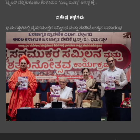
ಟ್ರೈಲರ್ ನಲ್ಲಿ ಕುತೂಹಲ ಕೆರಳಿಸಿರುವ “ಎಲ್ಟು ಮುತ್ತಾ” ಆಗಸ್ಟ್ 1ಕ್ಕೆ...
ವಿಶೇಷ ಕಥೆಗಳು
ಧರ್ಮಸ್ಥಳದಲ್ಲಿ ವ್ಯಸನಮುಕ್ತರ ಸಮ್ಮಿಲನ ಮತ್ತು ಶತದಿನೋತ್ಸವ ಸಮಾರಂಭ