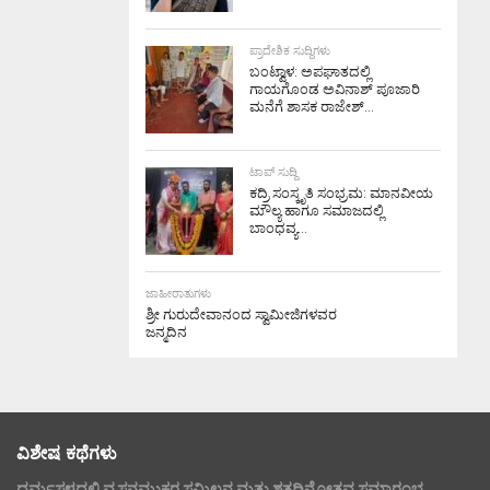
ಪ್ರಾದೇಶಿಕ ಸುದ್ದಿಗಳು
ಬಂಟ್ವಾಳ: ಅಪಘಾತದಲ್ಲಿ
ಗಾಯಗೊಂಡ ಅವಿನಾಶ್ ಪೂಜಾರಿ
ಮನೆಗೆ ಶಾಸಕ ರಾಜೇಶ್...
ಟಾಪ್ ಸುದ್ದಿ
ಕದ್ರಿ ಸಂಸ್ಕೃತಿ ಸಂಭ್ರಮ: ಮಾನವೀಯ
ಮೌಲ್ಯ ಹಾಗೂ ಸಮಾಜದಲ್ಲಿ
ಬಾಂಧವ್ಯ...
ಜಾಹೀರಾತುಗಳು
ಶ್ರೀ ಗುರುದೇವಾನಂದ ಸ್ವಾಮೀಜಿಗಳವರ
ಜನ್ಮದಿನ
ವಿಶೇಷ ಕಥೆಗಳು
ಧರ್ಮಸ್ಥಳದಲ್ಲಿ ವ್ಯಸನಮುಕ್ತರ ಸಮ್ಮಿಲನ ಮತ್ತು ಶತದಿನೋತ್ಸವ ಸಮಾರಂಭ