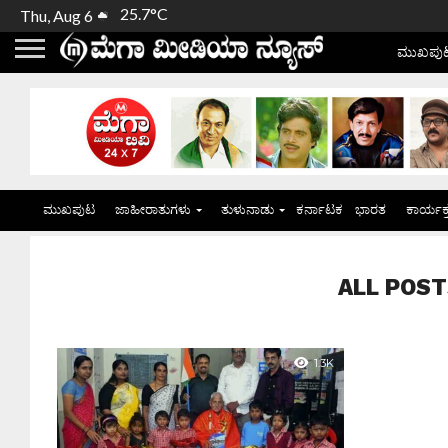
25.7°C
Thu, Aug 6
ಮುಖಪು
ಮುಖಪುಟ
ಜಾಹೀರಾತುಗಳು
ತುಳುನಾಡು
ಕರ್ನಾಟಕ
ಭಾರತ
ಕಾರ್ಯಕ
ALL POSTS
1.3K