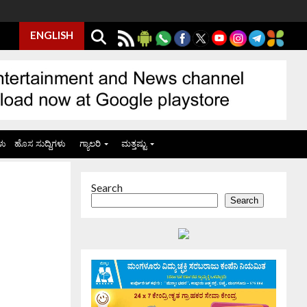
ENGLISH
ಳು
ಹೊಸ ಸುದ್ದಿಗಳು
ಗ್ಯಾಲರಿ
ಮತ್ತಷ್ಟು
Search
Search