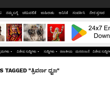
ಟ
ನಮ್ಮ ಬಗ್ಗೆ
ಚಟುವಟಿಕೆ
ಜಾಹಿರಾತು
ಅನಿಸಿಕೆ
ಸಂಪರ್ಕಿಸಿ
ನೇರ ಪ್ರಸಾರ
್ರಮಗಳು
ವಿಶೇಷ ಸುದ್ದಿಗಳು
ಸುದ್ದಿಗಳು
ರಾಜಕೀಯ
ಮನರಂಜನೆ
ವಿಶೇಷ ಸುದ್ದಿಗ
 TAGGED "ತ್ರಿವರ್ಣ ಧ್ವಜ"