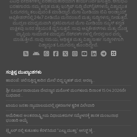
ವಿವಿಧ ವೇದಿಕೆಗಳಲ್ಲಿ ಪರಿಣಾಮಕಾರಿಯಾಗಿ ಕಾರ್ಯನಿರ್ವಹಿಸುತ್ತಿದೆ. ಅನುಭವಿ
ಬರಹಗಾರರು ನಮ್ಮ ಕನ್ನಡ ಮತ್ತು ಇಂಗ್ಲಿಷ್ ಸುದ್ದಿ ವೆಬ್‌ಸೈಟ್‌ಗಳನ್ನು ವಿಶ್ವಾದ್ಯಂತ
ಓದುಗರನ್ನು ತಲುಪುವಂತೆ ಮಾಡಿದ್ದಾರೆ. ಮೆಗಾ ಮೀಡಿಯಾ ಟಿವಿ ಆಂಡ್ರಾಯ್ಡ್
ಅಪ್ಲಿಕೇಶನ್‌ನಲ್ಲಿ 24x7 ವೀಡಿಯೊ ಮನರಂಜನೆ ಮತ್ತು ಸುದ್ದಿಗಳನ್ನು ನೀಡುತ್ತದೆ.
ಮುದ್ರಣ ಮಾಧ್ಯಮವಾಗಿ ಪ್ರಕಟವಾಗುವ ಮೆಗಾ ಮೀಡಿಯಾ ನ್ಯೂಸ್ ಕನ್ನಡ
ಪಾಕ್ಷಿಕವು ಜನರ ಶಕ್ತಿಯಂತೆ ಧ್ವನಿಸುತ್ತದೆ. ನಾವು ಅಪ್ಲಿಕೇಶನ್‌ಗಳು ಮತ್ತು ದೊಡ್ಡ
ವ್ಯಾಪ್ತಿಯ ಸಾಮಾಜಿಕ ಮಾಧ್ಯಮ ನೆಟ್‌ವರ್ಕ್‌ಗಳಲ್ಲಿ ನೇರಪ್ರಸಾರ ವನ್ನು
ಮಾಡುತ್ತೇವೆ. ನಾವು ಸಮಯ, ಅಧಿಕೃತ ಮತ್ತು ವಿಶ್ವಾಸಾರ್ಹ ಸುದ್ದಿಗಳಿಗಾಗಿ
ವಿಶ್ವಾದ್ಯಂತ ಓದುಗರನ್ನು ಹೊಂದಿದ್ದೇವೆ.
ಸಂಕ್ಷಿಪ್ತ ಮುಖ್ಯಾಂಶಗಳು
ಹಾವಂಜೆ: ಚಲಿಸುತ್ತಿದ್ದ ಕಾರಿನ ಮೇಲೆ ಬಿದ್ದ ಬೃಹತ್ ಮರ; ಅರಣ್ಯ...
ಶ್ರೀ ಸೂರ್ಯನಾರಾಯಣ ದೇವಸ್ಥಾನ ಮರೋಳಿ ಮಂಗಳೂರು ದಿನಾಂಕ 15.04.2026ನೇ
ಬುಧವಾರ...
ಖಾಯಂ ಜನತಾ ನ್ಯಾಯಾಲಯದಲ್ಲಿ ಪ್ರಕರಣಗಳ ತ್ವರಿತ ವಿಲೇವಾರಿ
ಅಮೆರಿಕಾದ ಅಂತರರಾಷ್ಟ್ರೀಯ ವಿಧಾಯಕರುಗಳ ಸಮ್ಮೇಳನಕ್ಕೆ ಶಾಸಕ ಮಂಜುನಾಥ
ಭಂಡಾರಿ ಆಯ್ಕೆ
ಟ್ರೈಲರ್ ನಲ್ಲಿ ಕುತೂಹಲ ಕೆರಳಿಸಿರುವ “ಎಲ್ಟು ಮುತ್ತಾ” ಆಗಸ್ಟ್ 1ಕ್ಕೆ...