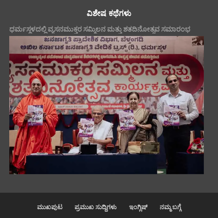
ವಿಶೇಷ ಕಥೆಗಳು
ಧರ್ಮಸ್ಥಳದಲ್ಲಿ ವ್ಯಸನಮುಕ್ತರ ಸಮ್ಮಿಲನ ಮತ್ತು ಶತದಿನೋತ್ಸವ ಸಮಾರಂಭ
ಮುಖಪುಟ
ಪ್ರಮುಖ ಸುದ್ದಿಗಳು
ಇಂಗ್ಲಿಷ್
ನಮ್ಮ ಬಗ್ಗೆ