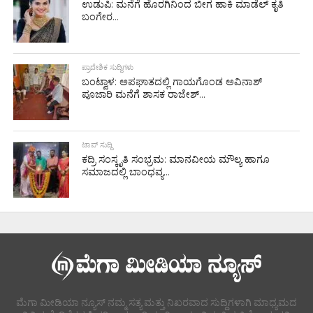
ಉಡುಪಿ: ಮನೆಗೆ ಹೊರಗಿನಿಂದ ಬೀಗ ಹಾಕಿ ಮಾಡೆಲ್ ಕೃತಿ
ಬಂಗೇರ...
ಪ್ರಾದೇಶಿಕ ಸುದ್ದಿಗಳು
ಬಂಟ್ವಾಳ: ಅಪಘಾತದಲ್ಲಿ ಗಾಯಗೊಂಡ ಅವಿನಾಶ್
ಪೂಜಾರಿ ಮನೆಗೆ ಶಾಸಕ ರಾಜೇಶ್...
ಟಾಪ್ ಸುದ್ದಿ
ಕದ್ರಿ ಸಂಸ್ಕೃತಿ ಸಂಭ್ರಮ: ಮಾನವೀಯ ಮೌಲ್ಯ ಹಾಗೂ
ಸಮಾಜದಲ್ಲಿ ಬಾಂಧವ್ಯ...
ಮೆಗಾ ಮೀಡಿಯಾ ನ್ಯೂಸ್ ನಮ್ಮ ಸತ್ಯ ಮತ್ತು ನಿಖರವಾದ ಸುದ್ದಿಗಳಾಗಿ ಮಾಧ್ಯಮದ