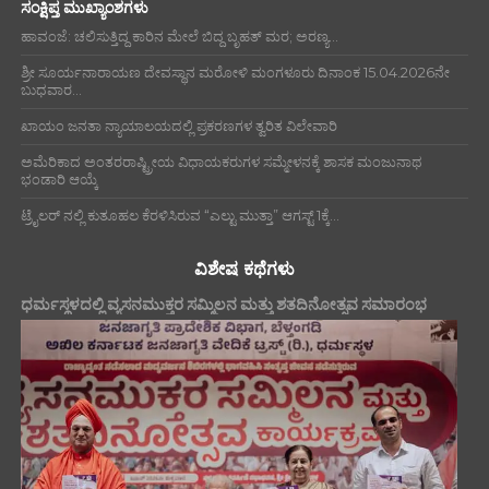
ಸಂಕ್ಷಿಪ್ತ ಮುಖ್ಯಾಂಶಗಳು
ಹಾವಂಜೆ: ಚಲಿಸುತ್ತಿದ್ದ ಕಾರಿನ ಮೇಲೆ ಬಿದ್ದ ಬೃಹತ್ ಮರ; ಅರಣ್ಯ...
ಶ್ರೀ ಸೂರ್ಯನಾರಾಯಣ ದೇವಸ್ಥಾನ ಮರೋಳಿ ಮಂಗಳೂರು ದಿನಾಂಕ 15.04.2026ನೇ
ಬುಧವಾರ...
ಖಾಯಂ ಜನತಾ ನ್ಯಾಯಾಲಯದಲ್ಲಿ ಪ್ರಕರಣಗಳ ತ್ವರಿತ ವಿಲೇವಾರಿ
ಅಮೆರಿಕಾದ ಅಂತರರಾಷ್ಟ್ರೀಯ ವಿಧಾಯಕರುಗಳ ಸಮ್ಮೇಳನಕ್ಕೆ ಶಾಸಕ ಮಂಜುನಾಥ
ಭಂಡಾರಿ ಆಯ್ಕೆ
ಟ್ರೈಲರ್ ನಲ್ಲಿ ಕುತೂಹಲ ಕೆರಳಿಸಿರುವ “ಎಲ್ಟು ಮುತ್ತಾ” ಆಗಸ್ಟ್ 1ಕ್ಕೆ...
ವಿಶೇಷ ಕಥೆಗಳು
ಧರ್ಮಸ್ಥಳದಲ್ಲಿ ವ್ಯಸನಮುಕ್ತರ ಸಮ್ಮಿಲನ ಮತ್ತು ಶತದಿನೋತ್ಸವ ಸಮಾರಂಭ