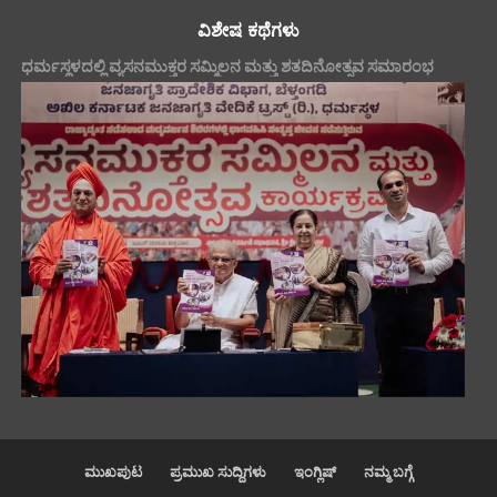
ವಿಶೇಷ ಕಥೆಗಳು
ಧರ್ಮಸ್ಥಳದಲ್ಲಿ ವ್ಯಸನಮುಕ್ತರ ಸಮ್ಮಿಲನ ಮತ್ತು ಶತದಿನೋತ್ಸವ ಸಮಾರಂಭ
ಮುಖಪುಟ
ಪ್ರಮುಖ ಸುದ್ದಿಗಳು
ಇಂಗ್ಲಿಷ್
ನಮ್ಮ ಬಗ್ಗೆ