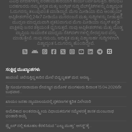
ವಿವಿಧ ವೇದಿಕೆಗಳಲ್ಲಿ ಪರಿಣಾಮಕಾರಿಯಾಗಿ ಕಾರ್ಯನಿರ್ವಹಿಸುತ್ತಿದೆ. ಅನುಭವಿ
ಬರಹಗಾರರು ನಮ್ಮ ಕನ್ನಡ ಮತ್ತು ಇಂಗ್ಲಿಷ್ ಸುದ್ದಿ ವೆಬ್‌ಸೈಟ್‌ಗಳನ್ನು ವಿಶ್ವಾದ್ಯಂತ
ಓದುಗರನ್ನು ತಲುಪುವಂತೆ ಮಾಡಿದ್ದಾರೆ. ಮೆಗಾ ಮೀಡಿಯಾ ಟಿವಿ ಆಂಡ್ರಾಯ್ಡ್
ಅಪ್ಲಿಕೇಶನ್‌ನಲ್ಲಿ 24x7 ವೀಡಿಯೊ ಮನರಂಜನೆ ಮತ್ತು ಸುದ್ದಿಗಳನ್ನು ನೀಡುತ್ತದೆ.
ಮುದ್ರಣ ಮಾಧ್ಯಮವಾಗಿ ಪ್ರಕಟವಾಗುವ ಮೆಗಾ ಮೀಡಿಯಾ ನ್ಯೂಸ್ ಕನ್ನಡ
ಪಾಕ್ಷಿಕವು ಜನರ ಶಕ್ತಿಯಂತೆ ಧ್ವನಿಸುತ್ತದೆ. ನಾವು ಅಪ್ಲಿಕೇಶನ್‌ಗಳು ಮತ್ತು ದೊಡ್ಡ
ವ್ಯಾಪ್ತಿಯ ಸಾಮಾಜಿಕ ಮಾಧ್ಯಮ ನೆಟ್‌ವರ್ಕ್‌ಗಳಲ್ಲಿ ನೇರಪ್ರಸಾರ ವನ್ನು
ಮಾಡುತ್ತೇವೆ. ನಾವು ಸಮಯ, ಅಧಿಕೃತ ಮತ್ತು ವಿಶ್ವಾಸಾರ್ಹ ಸುದ್ದಿಗಳಿಗಾಗಿ
ವಿಶ್ವಾದ್ಯಂತ ಓದುಗರನ್ನು ಹೊಂದಿದ್ದೇವೆ.
ಸಂಕ್ಷಿಪ್ತ ಮುಖ್ಯಾಂಶಗಳು
ಹಾವಂಜೆ: ಚಲಿಸುತ್ತಿದ್ದ ಕಾರಿನ ಮೇಲೆ ಬಿದ್ದ ಬೃಹತ್ ಮರ; ಅರಣ್ಯ...
ಶ್ರೀ ಸೂರ್ಯನಾರಾಯಣ ದೇವಸ್ಥಾನ ಮರೋಳಿ ಮಂಗಳೂರು ದಿನಾಂಕ 15.04.2026ನೇ
ಬುಧವಾರ...
ಖಾಯಂ ಜನತಾ ನ್ಯಾಯಾಲಯದಲ್ಲಿ ಪ್ರಕರಣಗಳ ತ್ವರಿತ ವಿಲೇವಾರಿ
ಅಮೆರಿಕಾದ ಅಂತರರಾಷ್ಟ್ರೀಯ ವಿಧಾಯಕರುಗಳ ಸಮ್ಮೇಳನಕ್ಕೆ ಶಾಸಕ ಮಂಜುನಾಥ
ಭಂಡಾರಿ ಆಯ್ಕೆ
ಟ್ರೈಲರ್ ನಲ್ಲಿ ಕುತೂಹಲ ಕೆರಳಿಸಿರುವ “ಎಲ್ಟು ಮುತ್ತಾ” ಆಗಸ್ಟ್ 1ಕ್ಕೆ...