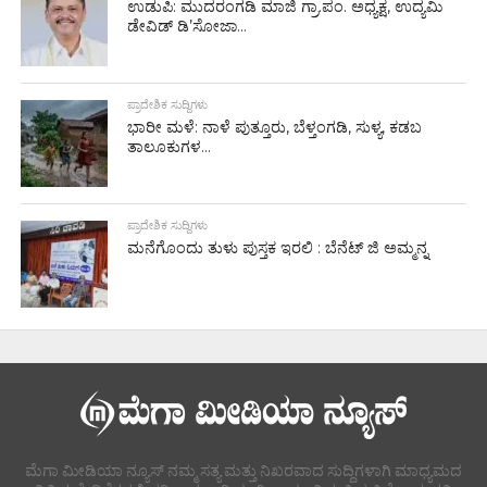
ಉಡುಪಿ: ಮುದರಂಗಡಿ ಮಾಜಿ ಗ್ರಾ.ಪಂ. ಅಧ್ಯಕ್ಷ, ಉದ್ಯಮಿ
ಡೇವಿಡ್ ಡಿ’ಸೋಜಾ...
ಪ್ರಾದೇಶಿಕ ಸುದ್ದಿಗಳು
ಭಾರೀ ಮಳೆ: ನಾಳೆ ಪುತ್ತೂರು, ಬೆಳ್ತಂಗಡಿ, ಸುಳ್ಯ, ಕಡಬ
ತಾಲೂಕುಗಳ...
ಪ್ರಾದೇಶಿಕ ಸುದ್ದಿಗಳು
ಮನೆಗೊಂದು ತುಳು ಪುಸ್ತಕ ಇರಲಿ : ಬೆನೆಟ್ ಜಿ ಅಮ್ಮನ್ನ
ಮೆಗಾ ಮೀಡಿಯಾ ನ್ಯೂಸ್ ನಮ್ಮ ಸತ್ಯ ಮತ್ತು ನಿಖರವಾದ ಸುದ್ದಿಗಳಾಗಿ ಮಾಧ್ಯಮದ