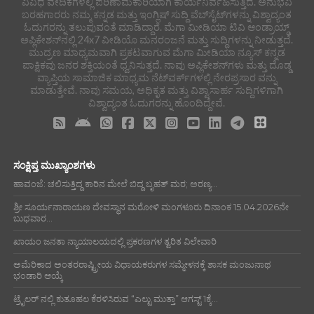
ವಿವಿಧ ವೇದಿಕೆಗಳಲ್ಲಿ ಪರಿಣಾಮಕಾರಿಯಾಗಿ ಕಾರ್ಯನಿರ್ವಹಿಸುತ್ತಿದೆ. ಅನುಭವಿ
ಬರಹಗಾರರು ನಮ್ಮ ಕನ್ನಡ ಮತ್ತು ಇಂಗ್ಲಿಷ್ ಸುದ್ದಿ ವೆಬ್‌ಸೈಟ್‌ಗಳನ್ನು ವಿಶ್ವಾದ್ಯಂತ
ಓದುಗರನ್ನು ತಲುಪುವಂತೆ ಮಾಡಿದ್ದಾರೆ. ಮೆಗಾ ಮೀಡಿಯಾ ಟಿವಿ ಆಂಡ್ರಾಯ್ಡ್
ಅಪ್ಲಿಕೇಶನ್‌ನಲ್ಲಿ 24x7 ವೀಡಿಯೊ ಮನರಂಜನೆ ಮತ್ತು ಸುದ್ದಿಗಳನ್ನು ನೀಡುತ್ತದೆ.
ಮುದ್ರಣ ಮಾಧ್ಯಮವಾಗಿ ಪ್ರಕಟವಾಗುವ ಮೆಗಾ ಮೀಡಿಯಾ ನ್ಯೂಸ್ ಕನ್ನಡ
ಪಾಕ್ಷಿಕವು ಜನರ ಶಕ್ತಿಯಂತೆ ಧ್ವನಿಸುತ್ತದೆ. ನಾವು ಅಪ್ಲಿಕೇಶನ್‌ಗಳು ಮತ್ತು ದೊಡ್ಡ
ವ್ಯಾಪ್ತಿಯ ಸಾಮಾಜಿಕ ಮಾಧ್ಯಮ ನೆಟ್‌ವರ್ಕ್‌ಗಳಲ್ಲಿ ನೇರಪ್ರಸಾರ ವನ್ನು
ಮಾಡುತ್ತೇವೆ. ನಾವು ಸಮಯ, ಅಧಿಕೃತ ಮತ್ತು ವಿಶ್ವಾಸಾರ್ಹ ಸುದ್ದಿಗಳಿಗಾಗಿ
ವಿಶ್ವಾದ್ಯಂತ ಓದುಗರನ್ನು ಹೊಂದಿದ್ದೇವೆ.
ಸಂಕ್ಷಿಪ್ತ ಮುಖ್ಯಾಂಶಗಳು
ಹಾವಂಜೆ: ಚಲಿಸುತ್ತಿದ್ದ ಕಾರಿನ ಮೇಲೆ ಬಿದ್ದ ಬೃಹತ್ ಮರ; ಅರಣ್ಯ...
ಶ್ರೀ ಸೂರ್ಯನಾರಾಯಣ ದೇವಸ್ಥಾನ ಮರೋಳಿ ಮಂಗಳೂರು ದಿನಾಂಕ 15.04.2026ನೇ
ಬುಧವಾರ...
ಖಾಯಂ ಜನತಾ ನ್ಯಾಯಾಲಯದಲ್ಲಿ ಪ್ರಕರಣಗಳ ತ್ವರಿತ ವಿಲೇವಾರಿ
ಅಮೆರಿಕಾದ ಅಂತರರಾಷ್ಟ್ರೀಯ ವಿಧಾಯಕರುಗಳ ಸಮ್ಮೇಳನಕ್ಕೆ ಶಾಸಕ ಮಂಜುನಾಥ
ಭಂಡಾರಿ ಆಯ್ಕೆ
ಟ್ರೈಲರ್ ನಲ್ಲಿ ಕುತೂಹಲ ಕೆರಳಿಸಿರುವ “ಎಲ್ಟು ಮುತ್ತಾ” ಆಗಸ್ಟ್ 1ಕ್ಕೆ...