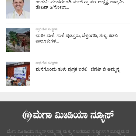
ಉಡುಪಿ: ಮುದರಂಗಡಿ ಮಾಜಿ ಗ್ರಾ.ಪಂ. ಅಧ್ಯಕ್ಷ, ಉದ್ಯಮಿ
ಡೇವಿಡ್ ಡಿ’ಸೋಜಾ...
ಪ್ರಾದೇಶಿಕ ಸುದ್ದಿಗಳು
ಭಾರೀ ಮಳೆ: ನಾಳೆ ಪುತ್ತೂರು, ಬೆಳ್ತಂಗಡಿ, ಸುಳ್ಯ, ಕಡಬ
ತಾಲೂಕುಗಳ...
ಪ್ರಾದೇಶಿಕ ಸುದ್ದಿಗಳು
ಮನೆಗೊಂದು ತುಳು ಪುಸ್ತಕ ಇರಲಿ : ಬೆನೆಟ್ ಜಿ ಅಮ್ಮನ್ನ
ಮೆಗಾ ಮೀಡಿಯಾ ನ್ಯೂಸ್ ನಮ್ಮ ಸತ್ಯ ಮತ್ತು ನಿಖರವಾದ ಸುದ್ದಿಗಳಾಗಿ ಮಾಧ್ಯಮದ