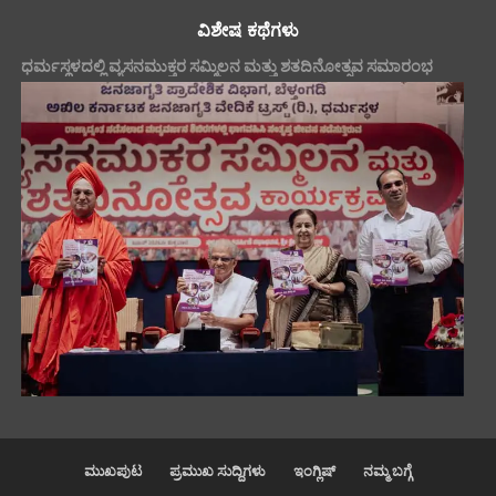
ವಿಶೇಷ ಕಥೆಗಳು
ಧರ್ಮಸ್ಥಳದಲ್ಲಿ ವ್ಯಸನಮುಕ್ತರ ಸಮ್ಮಿಲನ ಮತ್ತು ಶತದಿನೋತ್ಸವ ಸಮಾರಂಭ
ಮುಖಪುಟ
ಪ್ರಮುಖ ಸುದ್ದಿಗಳು
ಇಂಗ್ಲಿಷ್
ನಮ್ಮ ಬಗ್ಗೆ