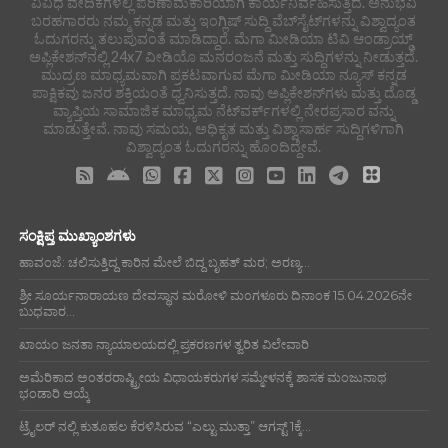
ವಿವಿಧ ವೇದಿಕೆಗಳಲ್ಲಿ ಪರಿಣಾಮಕಾರಿಯಾಗಿ ಕಾರ್ಯನಿರ್ವಹಿಸುತ್ತಿದೆ. ಅನುಭವಿ
ಬರಹಗಾರರು ನಮ್ಮ ಕನ್ನಡ ಮತ್ತು ಇಂಗ್ಲಿಷ್ ಸುದ್ದಿ ವೆಬ್‌ಸೈಟ್‌ಗಳನ್ನು ವಿಶ್ವಾದ್ಯಂತ
ಓದುಗರನ್ನು ತಲುಪುವಂತೆ ಮಾಡಿದ್ದಾರೆ. ಮೆಗಾ ಮೀಡಿಯಾ ಟಿವಿ ಆಂಡ್ರಾಯ್ಡ್
ಅಪ್ಲಿಕೇಶನ್‌ನಲ್ಲಿ 24x7 ವೀಡಿಯೊ ಮನರಂಜನೆ ಮತ್ತು ಸುದ್ದಿಗಳನ್ನು ನೀಡುತ್ತದೆ.
ಮುದ್ರಣ ಮಾಧ್ಯಮವಾಗಿ ಪ್ರಕಟವಾಗುವ ಮೆಗಾ ಮೀಡಿಯಾ ನ್ಯೂಸ್ ಕನ್ನಡ
ಪಾಕ್ಷಿಕವು ಜನರ ಶಕ್ತಿಯಂತೆ ಧ್ವನಿಸುತ್ತದೆ. ನಾವು ಅಪ್ಲಿಕೇಶನ್‌ಗಳು ಮತ್ತು ದೊಡ್ಡ
ವ್ಯಾಪ್ತಿಯ ಸಾಮಾಜಿಕ ಮಾಧ್ಯಮ ನೆಟ್‌ವರ್ಕ್‌ಗಳಲ್ಲಿ ನೇರಪ್ರಸಾರ ವನ್ನು
ಮಾಡುತ್ತೇವೆ. ನಾವು ಸಮಯ, ಅಧಿಕೃತ ಮತ್ತು ವಿಶ್ವಾಸಾರ್ಹ ಸುದ್ದಿಗಳಿಗಾಗಿ
ವಿಶ್ವಾದ್ಯಂತ ಓದುಗರನ್ನು ಹೊಂದಿದ್ದೇವೆ.
ಸಂಕ್ಷಿಪ್ತ ಮುಖ್ಯಾಂಶಗಳು
ಹಾವಂಜೆ: ಚಲಿಸುತ್ತಿದ್ದ ಕಾರಿನ ಮೇಲೆ ಬಿದ್ದ ಬೃಹತ್ ಮರ; ಅರಣ್ಯ...
ಶ್ರೀ ಸೂರ್ಯನಾರಾಯಣ ದೇವಸ್ಥಾನ ಮರೋಳಿ ಮಂಗಳೂರು ದಿನಾಂಕ 15.04.2026ನೇ
ಬುಧವಾರ...
ಖಾಯಂ ಜನತಾ ನ್ಯಾಯಾಲಯದಲ್ಲಿ ಪ್ರಕರಣಗಳ ತ್ವರಿತ ವಿಲೇವಾರಿ
ಅಮೆರಿಕಾದ ಅಂತರರಾಷ್ಟ್ರೀಯ ವಿಧಾಯಕರುಗಳ ಸಮ್ಮೇಳನಕ್ಕೆ ಶಾಸಕ ಮಂಜುನಾಥ
ಭಂಡಾರಿ ಆಯ್ಕೆ
ಟ್ರೈಲರ್ ನಲ್ಲಿ ಕುತೂಹಲ ಕೆರಳಿಸಿರುವ “ಎಲ್ಟು ಮುತ್ತಾ” ಆಗಸ್ಟ್ 1ಕ್ಕೆ...