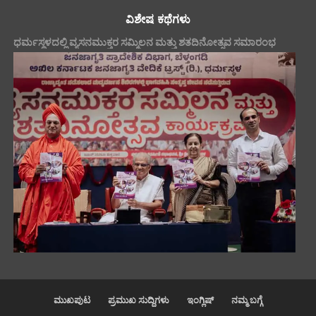
ವಿಶೇಷ ಕಥೆಗಳು
ಧರ್ಮಸ್ಥಳದಲ್ಲಿ ವ್ಯಸನಮುಕ್ತರ ಸಮ್ಮಿಲನ ಮತ್ತು ಶತದಿನೋತ್ಸವ ಸಮಾರಂಭ
ಮುಖಪುಟ
ಪ್ರಮುಖ ಸುದ್ದಿಗಳು
ಇಂಗ್ಲಿಷ್
ನಮ್ಮ ಬಗ್ಗೆ