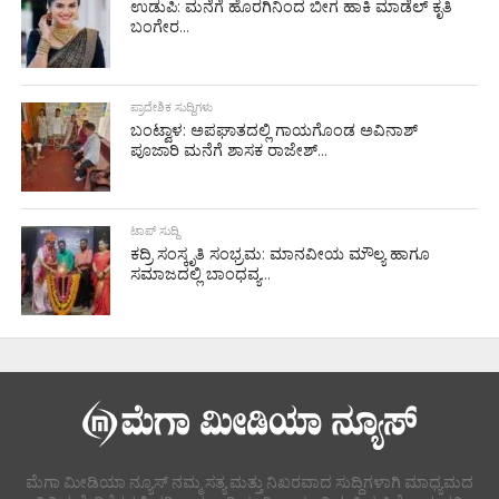
ಉಡುಪಿ: ಮನೆಗೆ ಹೊರಗಿನಿಂದ ಬೀಗ ಹಾಕಿ ಮಾಡೆಲ್ ಕೃತಿ
ಬಂಗೇರ...
ಪ್ರಾದೇಶಿಕ ಸುದ್ದಿಗಳು
ಬಂಟ್ವಾಳ: ಅಪಘಾತದಲ್ಲಿ ಗಾಯಗೊಂಡ ಅವಿನಾಶ್
ಪೂಜಾರಿ ಮನೆಗೆ ಶಾಸಕ ರಾಜೇಶ್...
ಟಾಪ್ ಸುದ್ದಿ
ಕದ್ರಿ ಸಂಸ್ಕೃತಿ ಸಂಭ್ರಮ: ಮಾನವೀಯ ಮೌಲ್ಯ ಹಾಗೂ
ಸಮಾಜದಲ್ಲಿ ಬಾಂಧವ್ಯ...
ಮೆಗಾ ಮೀಡಿಯಾ ನ್ಯೂಸ್ ನಮ್ಮ ಸತ್ಯ ಮತ್ತು ನಿಖರವಾದ ಸುದ್ದಿಗಳಾಗಿ ಮಾಧ್ಯಮದ