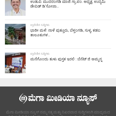
ಉಡುಪಿ: ಮುದರಂಗಡಿ ಮಾಜಿ ಗ್ರಾ.ಪಂ. ಅಧ್ಯಕ್ಷ, ಉದ್ಯಮಿ
ಡೇವಿಡ್ ಡಿ’ಸೋಜಾ...
ಪ್ರಾದೇಶಿಕ ಸುದ್ದಿಗಳು
ಭಾರೀ ಮಳೆ: ನಾಳೆ ಪುತ್ತೂರು, ಬೆಳ್ತಂಗಡಿ, ಸುಳ್ಯ, ಕಡಬ
ತಾಲೂಕುಗಳ...
ಪ್ರಾದೇಶಿಕ ಸುದ್ದಿಗಳು
ಮನೆಗೊಂದು ತುಳು ಪುಸ್ತಕ ಇರಲಿ : ಬೆನೆಟ್ ಜಿ ಅಮ್ಮನ್ನ
ಮೆಗಾ ಮೀಡಿಯಾ ನ್ಯೂಸ್ ನಮ್ಮ ಸತ್ಯ ಮತ್ತು ನಿಖರವಾದ ಸುದ್ದಿಗಳಾಗಿ ಮಾಧ್ಯಮದ