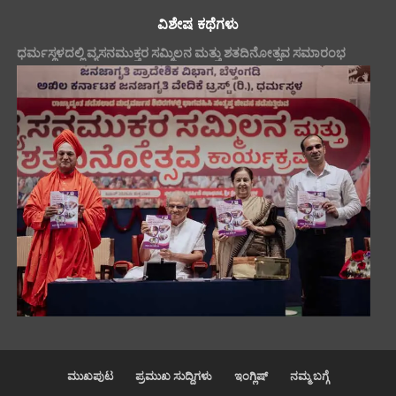
ವಿಶೇಷ ಕಥೆಗಳು
ಧರ್ಮಸ್ಥಳದಲ್ಲಿ ವ್ಯಸನಮುಕ್ತರ ಸಮ್ಮಿಲನ ಮತ್ತು ಶತದಿನೋತ್ಸವ ಸಮಾರಂಭ
ಮುಖಪುಟ
ಪ್ರಮುಖ ಸುದ್ದಿಗಳು
ಇಂಗ್ಲಿಷ್
ನಮ್ಮ ಬಗ್ಗೆ