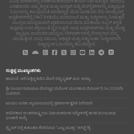
ವಿವಿಧ ವೇದಿಕೆಗಳಲ್ಲಿ ಪರಿಣಾಮಕಾರಿಯಾಗಿ ಕಾರ್ಯನಿರ್ವಹಿಸುತ್ತಿದೆ. ಅನುಭವಿ
ಬರಹಗಾರರು ನಮ್ಮ ಕನ್ನಡ ಮತ್ತು ಇಂಗ್ಲಿಷ್ ಸುದ್ದಿ ವೆಬ್‌ಸೈಟ್‌ಗಳನ್ನು ವಿಶ್ವಾದ್ಯಂತ
ಓದುಗರನ್ನು ತಲುಪುವಂತೆ ಮಾಡಿದ್ದಾರೆ. ಮೆಗಾ ಮೀಡಿಯಾ ಟಿವಿ ಆಂಡ್ರಾಯ್ಡ್
ಅಪ್ಲಿಕೇಶನ್‌ನಲ್ಲಿ 24x7 ವೀಡಿಯೊ ಮನರಂಜನೆ ಮತ್ತು ಸುದ್ದಿಗಳನ್ನು ನೀಡುತ್ತದೆ.
ಮುದ್ರಣ ಮಾಧ್ಯಮವಾಗಿ ಪ್ರಕಟವಾಗುವ ಮೆಗಾ ಮೀಡಿಯಾ ನ್ಯೂಸ್ ಕನ್ನಡ
ಪಾಕ್ಷಿಕವು ಜನರ ಶಕ್ತಿಯಂತೆ ಧ್ವನಿಸುತ್ತದೆ. ನಾವು ಅಪ್ಲಿಕೇಶನ್‌ಗಳು ಮತ್ತು ದೊಡ್ಡ
ವ್ಯಾಪ್ತಿಯ ಸಾಮಾಜಿಕ ಮಾಧ್ಯಮ ನೆಟ್‌ವರ್ಕ್‌ಗಳಲ್ಲಿ ನೇರಪ್ರಸಾರ ವನ್ನು
ಮಾಡುತ್ತೇವೆ. ನಾವು ಸಮಯ, ಅಧಿಕೃತ ಮತ್ತು ವಿಶ್ವಾಸಾರ್ಹ ಸುದ್ದಿಗಳಿಗಾಗಿ
ವಿಶ್ವಾದ್ಯಂತ ಓದುಗರನ್ನು ಹೊಂದಿದ್ದೇವೆ.
ಸಂಕ್ಷಿಪ್ತ ಮುಖ್ಯಾಂಶಗಳು
ಹಾವಂಜೆ: ಚಲಿಸುತ್ತಿದ್ದ ಕಾರಿನ ಮೇಲೆ ಬಿದ್ದ ಬೃಹತ್ ಮರ; ಅರಣ್ಯ...
ಶ್ರೀ ಸೂರ್ಯನಾರಾಯಣ ದೇವಸ್ಥಾನ ಮರೋಳಿ ಮಂಗಳೂರು ದಿನಾಂಕ 15.04.2026ನೇ
ಬುಧವಾರ...
ಖಾಯಂ ಜನತಾ ನ್ಯಾಯಾಲಯದಲ್ಲಿ ಪ್ರಕರಣಗಳ ತ್ವರಿತ ವಿಲೇವಾರಿ
ಅಮೆರಿಕಾದ ಅಂತರರಾಷ್ಟ್ರೀಯ ವಿಧಾಯಕರುಗಳ ಸಮ್ಮೇಳನಕ್ಕೆ ಶಾಸಕ ಮಂಜುನಾಥ
ಭಂಡಾರಿ ಆಯ್ಕೆ
ಟ್ರೈಲರ್ ನಲ್ಲಿ ಕುತೂಹಲ ಕೆರಳಿಸಿರುವ “ಎಲ್ಟು ಮುತ್ತಾ” ಆಗಸ್ಟ್ 1ಕ್ಕೆ...