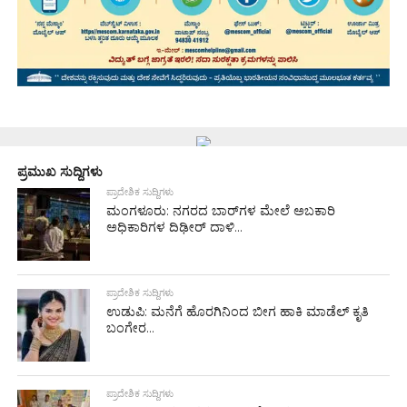
ಪ್ರಮುಖ ಸುದ್ದಿಗಳು
ಪ್ರಾದೇಶಿಕ ಸುದ್ದಿಗಳು
ಮಂಗಳೂರು: ನಗರದ ಬಾರ್‌ಗಳ ಮೇಲೆ ಅಬಕಾರಿ
ಅಧಿಕಾರಿಗಳ ದಿಢೀರ್ ದಾಳಿ...
ಪ್ರಾದೇಶಿಕ ಸುದ್ದಿಗಳು
ಉಡುಪಿ: ಮನೆಗೆ ಹೊರಗಿನಿಂದ ಬೀಗ ಹಾಕಿ ಮಾಡೆಲ್ ಕೃತಿ
ಬಂಗೇರ...
ಪ್ರಾದೇಶಿಕ ಸುದ್ದಿಗಳು