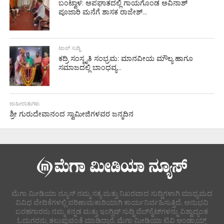
ಬಂಟ್ವಾಳ: ಅಪಘಾತದಲ್ಲಿ ಗಾಯಗೊಂಡ ಅವಿನಾಶ್
ಪೂಜಾರಿ ಮನೆಗೆ ಶಾಸಕ ರಾಜೇಶ್...
ಟಾಪ್ ಸುದ್ದಿ
ಕದ್ರಿ ಸಂಸ್ಕೃತಿ ಸಂಭ್ರಮ: ಮಾನವೀಯ ಮೌಲ್ಯ ಹಾಗೂ
ಸಮಾಜದಲ್ಲಿ ಬಾಂಧವ್ಯ...
ಜಾಹೀರಾತುಗಳು
ಶ್ರೀ ಗುರುದೇವಾನಂದ ಸ್ವಾಮೀಜಿಗಳವರ ಜನ್ಮದಿನ
ಮೆಗಾ ಮೀಡಿಯಾ ನ್ಯೂಸ್ ನಮ್ಮ ಸತ್ಯ ಮತ್ತು ನಿಖರವಾದ ಸುದ್ದಿಗಳಾಗಿ ಮಾಧ್ಯಮದ
ವಿವಿಧ ವೇದಿಕೆಗಳಲ್ಲಿ ಪರಿಣಾಮಕಾರಿಯಾಗಿ ಕಾರ್ಯನಿರ್ವಹಿಸುತ್ತಿದೆ. ಅನುಭವಿ
ಬರಹಗಾರರು ನಮ್ಮ ಕನ್ನಡ ಮತ್ತು ಇಂಗ್ಲಿಷ್ ಸುದ್ದಿ ವೆಬ್‌ಸೈಟ್‌ಗಳನ್ನು ವಿಶ್ವಾದ್ಯಂತ
ಓದುಗರನ್ನು ತಲುಪುವಂತೆ ಮಾಡಿದ್ದಾರೆ. ಮೆಗಾ ಮೀಡಿಯಾ ಟಿವಿ ಆಂಡ್ರಾಯ್ಡ್