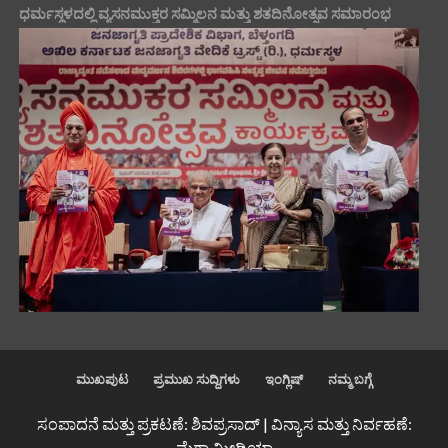
ಧರ್ಮಸ್ಥಳದಲ್ಲಿ ವ್ಯಸನಮುಕ್ತರ ಸಮ್ಮಿಲನ ಮತ್ತು ಶತದಿನೋತ್ಸವ ಸಮಾರಂಭ
ಮುಖಪುಟ
ಪ್ರಮುಖ ಸುದ್ದಿಗಳು
ಇಂಗ್ಲಿಷ್
ನಮ್ಮ ಬಗ್ಗೆ
ಸಂಪಾದನೆ ಮತ್ತು ಪ್ರಕಟಣೆ: ಶಿವಪ್ರಸಾದ್ | ವಿನ್ಯಾಸ ಮತ್ತು ನಿರ್ವಹಣೆ:
ಮೆಗಾ ಮೀಡಿಯಾ