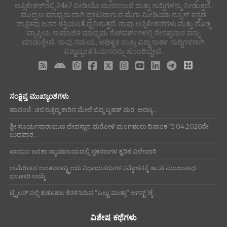
ಅಪ್ಲಿಕೇಶನ್‌ನಲ್ಲಿ 24x7 ವೀಡಿಯೊ ಮನರಂಜನೆ ಮತ್ತು ಸುದ್ದಿಗಳನ್ನು ನೀಡುತ್ತದೆ.
ಮುದ್ರಣ ಮಾಧ್ಯಮವಾಗಿ ಪ್ರಕಟವಾಗುವ ಮೆಗಾ ಮೀಡಿಯಾ ನ್ಯೂಸ್ ಕನ್ನಡ
ಪಾಕ್ಷಿಕವು ಜನರ ಶಕ್ತಿಯಂತೆ ಧ್ವನಿಸುತ್ತದೆ. ನಾವು ಅಪ್ಲಿಕೇಶನ್‌ಗಳು ಮತ್ತು ದೊಡ್ಡ
ವ್ಯಾಪ್ತಿಯ ಸಾಮಾಜಿಕ ಮಾಧ್ಯಮ ನೆಟ್‌ವರ್ಕ್‌ಗಳಲ್ಲಿ ನೇರಪ್ರಸಾರ ವನ್ನು
ಮಾಡುತ್ತೇವೆ. ನಾವು ಸಮಯ, ಅಧಿಕೃತ ಮತ್ತು ವಿಶ್ವಾಸಾರ್ಹ ಸುದ್ದಿಗಳಿಗಾಗಿ
ವಿಶ್ವಾದ್ಯಂತ ಓದುಗರನ್ನು ಹೊಂದಿದ್ದೇವೆ.
ಸಂಕ್ಷಿಪ್ತ ಮುಖ್ಯಾಂಶಗಳು
ಹಾವಂಜೆ: ಚಲಿಸುತ್ತಿದ್ದ ಕಾರಿನ ಮೇಲೆ ಬಿದ್ದ ಬೃಹತ್ ಮರ; ಅರಣ್ಯ...
ಶ್ರೀ ಸೂರ್ಯನಾರಾಯಣ ದೇವಸ್ಥಾನ ಮರೋಳಿ ಮಂಗಳೂರು ದಿನಾಂಕ 15.04.2026ನೇ
ಬುಧವಾರ...
ಖಾಯಂ ಜನತಾ ನ್ಯಾಯಾಲಯದಲ್ಲಿ ಪ್ರಕರಣಗಳ ತ್ವರಿತ ವಿಲೇವಾರಿ
ಅಮೆರಿಕಾದ ಅಂತರರಾಷ್ಟ್ರೀಯ ವಿಧಾಯಕರುಗಳ ಸಮ್ಮೇಳನಕ್ಕೆ ಶಾಸಕ ಮಂಜುನಾಥ
ಭಂಡಾರಿ ಆಯ್ಕೆ
ಟ್ರೈಲರ್ ನಲ್ಲಿ ಕುತೂಹಲ ಕೆರಳಿಸಿರುವ “ಎಲ್ಟು ಮುತ್ತಾ” ಆಗಸ್ಟ್ 1ಕ್ಕೆ...
ವಿಶೇಷ ಕಥೆಗಳು