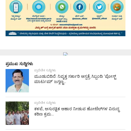
ಪ್ರಮುಖ ಸುದ್ದಿಗಳು
ಪ್ರಾದೇಶಿಕ ಸುದ್ದಿಗಳು
ಮೂಡುಬಿದಿರೆ: ನಿವೃತ್ತ ಸರ್ಕಾರಿ ಆಸ್ಪತ್ರೆ ಸಿಬ್ಬಂದಿ ‘ಪೋಸ್ಟ್
ಮಾರ್ಟಮ್’ ಜಗ್ಗಣ್ಣ...
ಪ್ರಾದೇಶಿಕ ಸುದ್ದಿಗಳು
ಕಳಪೆ, ಅಸುರಕ್ಷಿತ ಆಹಾರ ನೀಡುವ ಹೋಟೆಲ್‌ಗಳ ವಿರುದ್ಧ
ಕಠಿಣ ಕ್ರಮ...