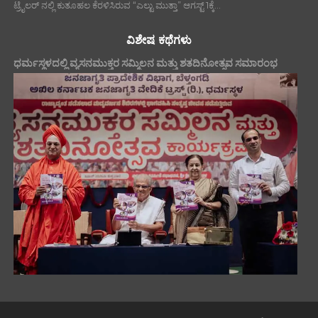
ಟ್ರೈಲರ್ ನಲ್ಲಿ ಕುತೂಹಲ ಕೆರಳಿಸಿರುವ “ಎಲ್ಟು ಮುತ್ತಾ” ಆಗಸ್ಟ್ 1ಕ್ಕೆ...
ವಿಶೇಷ ಕಥೆಗಳು
ಧರ್ಮಸ್ಥಳದಲ್ಲಿ ವ್ಯಸನಮುಕ್ತರ ಸಮ್ಮಿಲನ ಮತ್ತು ಶತದಿನೋತ್ಸವ ಸಮಾರಂಭ