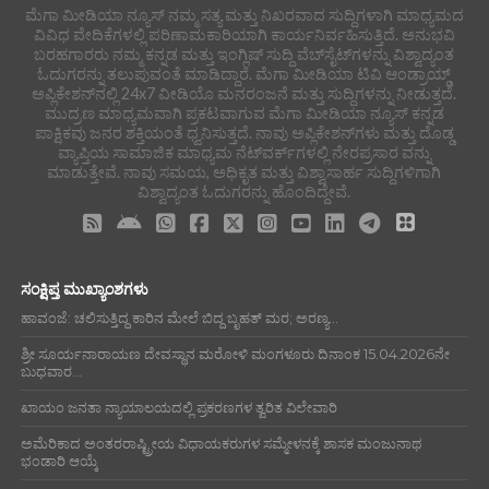
ಮೆಗಾ ಮೀಡಿಯಾ ನ್ಯೂಸ್ ನಮ್ಮ ಸತ್ಯ ಮತ್ತು ನಿಖರವಾದ ಸುದ್ದಿಗಳಾಗಿ ಮಾಧ್ಯಮದ
ವಿವಿಧ ವೇದಿಕೆಗಳಲ್ಲಿ ಪರಿಣಾಮಕಾರಿಯಾಗಿ ಕಾರ್ಯನಿರ್ವಹಿಸುತ್ತಿದೆ. ಅನುಭವಿ
ಬರಹಗಾರರು ನಮ್ಮ ಕನ್ನಡ ಮತ್ತು ಇಂಗ್ಲಿಷ್ ಸುದ್ದಿ ವೆಬ್‌ಸೈಟ್‌ಗಳನ್ನು ವಿಶ್ವಾದ್ಯಂತ
ಓದುಗರನ್ನು ತಲುಪುವಂತೆ ಮಾಡಿದ್ದಾರೆ. ಮೆಗಾ ಮೀಡಿಯಾ ಟಿವಿ ಆಂಡ್ರಾಯ್ಡ್
ಅಪ್ಲಿಕೇಶನ್‌ನಲ್ಲಿ 24x7 ವೀಡಿಯೊ ಮನರಂಜನೆ ಮತ್ತು ಸುದ್ದಿಗಳನ್ನು ನೀಡುತ್ತದೆ.
ಮುದ್ರಣ ಮಾಧ್ಯಮವಾಗಿ ಪ್ರಕಟವಾಗುವ ಮೆಗಾ ಮೀಡಿಯಾ ನ್ಯೂಸ್ ಕನ್ನಡ
ಪಾಕ್ಷಿಕವು ಜನರ ಶಕ್ತಿಯಂತೆ ಧ್ವನಿಸುತ್ತದೆ. ನಾವು ಅಪ್ಲಿಕೇಶನ್‌ಗಳು ಮತ್ತು ದೊಡ್ಡ
ವ್ಯಾಪ್ತಿಯ ಸಾಮಾಜಿಕ ಮಾಧ್ಯಮ ನೆಟ್‌ವರ್ಕ್‌ಗಳಲ್ಲಿ ನೇರಪ್ರಸಾರ ವನ್ನು
ಮಾಡುತ್ತೇವೆ. ನಾವು ಸಮಯ, ಅಧಿಕೃತ ಮತ್ತು ವಿಶ್ವಾಸಾರ್ಹ ಸುದ್ದಿಗಳಿಗಾಗಿ
ವಿಶ್ವಾದ್ಯಂತ ಓದುಗರನ್ನು ಹೊಂದಿದ್ದೇವೆ.
ಸಂಕ್ಷಿಪ್ತ ಮುಖ್ಯಾಂಶಗಳು
ಹಾವಂಜೆ: ಚಲಿಸುತ್ತಿದ್ದ ಕಾರಿನ ಮೇಲೆ ಬಿದ್ದ ಬೃಹತ್ ಮರ; ಅರಣ್ಯ...
ಶ್ರೀ ಸೂರ್ಯನಾರಾಯಣ ದೇವಸ್ಥಾನ ಮರೋಳಿ ಮಂಗಳೂರು ದಿನಾಂಕ 15.04.2026ನೇ
ಬುಧವಾರ...
ಖಾಯಂ ಜನತಾ ನ್ಯಾಯಾಲಯದಲ್ಲಿ ಪ್ರಕರಣಗಳ ತ್ವರಿತ ವಿಲೇವಾರಿ
ಅಮೆರಿಕಾದ ಅಂತರರಾಷ್ಟ್ರೀಯ ವಿಧಾಯಕರುಗಳ ಸಮ್ಮೇಳನಕ್ಕೆ ಶಾಸಕ ಮಂಜುನಾಥ
ಭಂಡಾರಿ ಆಯ್ಕೆ