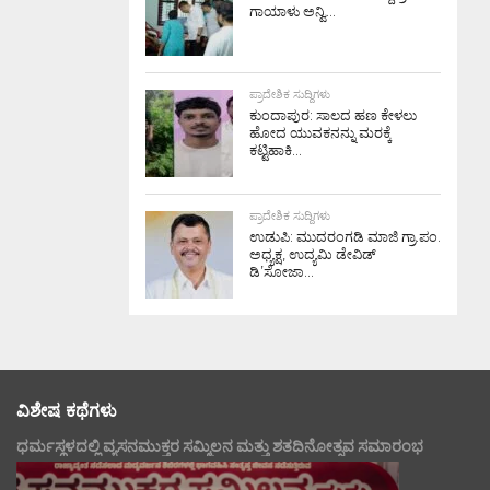
ಗಾಯಾಳು ಅನ್ವಿ...
ಪ್ರಾದೇಶಿಕ ಸುದ್ದಿಗಳು
ಕುಂದಾಪುರ: ಸಾಲದ ಹಣ ಕೇಳಲು
ಹೋದ ಯುವಕನನ್ನು ಮರಕ್ಕೆ
ಕಟ್ಟಿಹಾಕಿ...
ಪ್ರಾದೇಶಿಕ ಸುದ್ದಿಗಳು
ಉಡುಪಿ: ಮುದರಂಗಡಿ ಮಾಜಿ ಗ್ರಾ.ಪಂ.
ಅಧ್ಯಕ್ಷ, ಉದ್ಯಮಿ ಡೇವಿಡ್
ಡಿ’ಸೋಜಾ...
ವಿಶೇಷ ಕಥೆಗಳು
ಧರ್ಮಸ್ಥಳದಲ್ಲಿ ವ್ಯಸನಮುಕ್ತರ ಸಮ್ಮಿಲನ ಮತ್ತು ಶತದಿನೋತ್ಸವ ಸಮಾರಂಭ