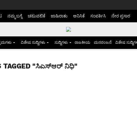
ಟ
ನಮ್ಮ ಬಗ್ಗೆ
ಚಟುವಟಿಕೆ
ಜಾಹಿರಾತು
ಅನಿಸಿಕೆ
ಸಂಪರ್ಕಿಸಿ
ನೇರ ಪ್ರಸಾರ
್ರಮಗಳು
ವಿಶೇಷ ಸುದ್ದಿಗಳು
ಸುದ್ದಿಗಳು
ರಾಜಕೀಯ
ಮನರಂಜನೆ
ವಿಶೇಷ ಸುದ್ದಿಗ
TAGGED "ಸಿಎಸ್ಆರ್ ನಿಧಿ"