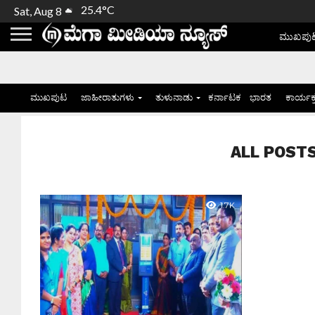
25.4°C
Sat, Aug 8
ಮುಖಪು
ಮುಖಪುಟ
ಜಾಹೀರಾತುಗಳು
ತುಳುನಾಡು
ಕರ್ನಾಟಕ
ಭಾರತ
ಕಾರ್ಯಕ
ALL POSTS 
1.7K