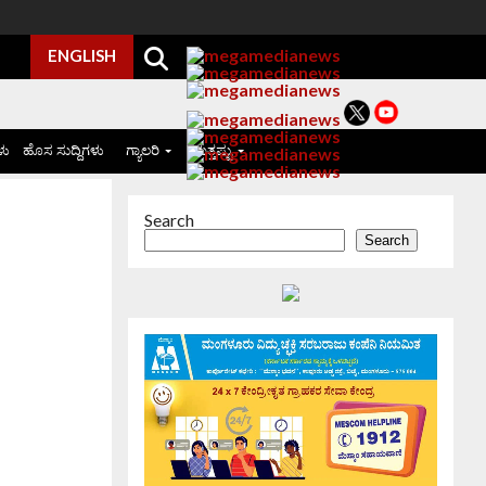
ENGLISH
ಳು
ಹೊಸ ಸುದ್ದಿಗಳು
ಗ್ಯಾಲರಿ
ಮತ್ತಷ್ಟು
Search
Search