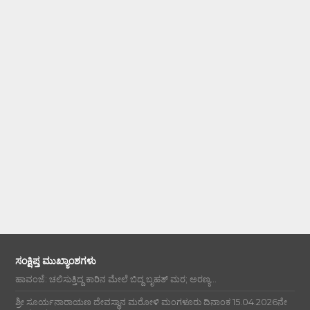
ಸಂಕ್ಷಿಪ್ತ ಮುಖ್ಯಾಂಶಗಳು
ಹಾವಂಜೆ: ಚಲಿಸುತ್ತಿದ್ದ ಕಾರಿನ ಮೇಲೆ ಬಿದ್ದ ಬೃಹತ್ ಮರ; ಅರಣ್ಯ...
ಶ್ರೀ ಸೂರ್ಯನಾರಾಯಣ ದೇವಸ್ಥಾನ ಮರೋಳಿ ಮಂಗಳೂರು ದಿನಾಂಕ 15.04.2026ನೇ