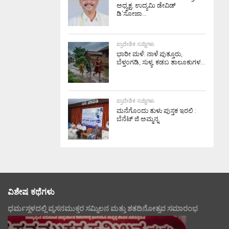
ಅಧ್ಯಕ್ಷ, ಉದ್ಯಮಿ ಡೇವಿಡ್
ಡಿ’ಸೋಜಾ...
ಪ್ರಾದೇಶಿಕ ಸುದ್ದಿಗಳು
ಭಾರೀ ಮಳೆ: ನಾಳೆ ಪುತ್ತೂರು,
ಬೆಳ್ತಂಗಡಿ, ಸುಳ್ಯ, ಕಡಬ ತಾಲೂಕುಗಳ...
ಪ್ರಾದೇಶಿಕ ಸುದ್ದಿಗಳು
ಮನೆಗೊಂದು ತುಳು ಪುಸ್ತಕ ಇರಲಿ :
ಬೆನೆಟ್ ಜಿ ಅಮ್ಮನ್ನ
ವಿಶೇಷ ಕಥೆಗಳು
ಧರ್ಮಸ್ಥಳದಲ್ಲಿ ವ್ಯಸನಮುಕ್ತರ ಸಮ್ಮಿಲನ ಮತ್ತು ಶತದಿನೋತ್ಸವ ಸಮಾರಂಭ