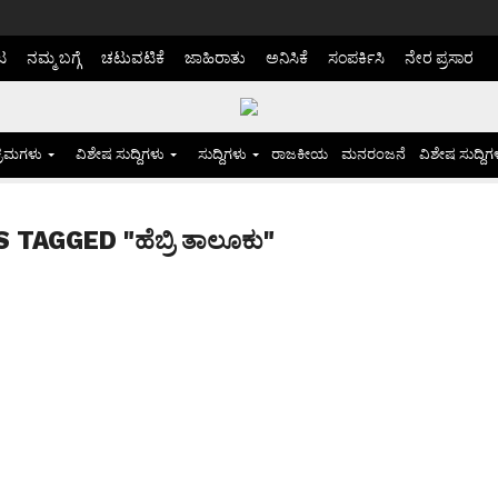
ಟ
ನಮ್ಮ ಬಗ್ಗೆ
ಚಟುವಟಿಕೆ
ಜಾಹಿರಾತು
ಅನಿಸಿಕೆ
ಸಂಪರ್ಕಿಸಿ
ನೇರ ಪ್ರಸಾರ
್ರಮಗಳು
ವಿಶೇಷ ಸುದ್ದಿಗಳು
ಸುದ್ದಿಗಳು
ರಾಜಕೀಯ
ಮನರಂಜನೆ
ವಿಶೇಷ ಸುದ್ದಿಗ
TAGGED "ಹೆಬ್ರಿ ತಾಲೂಕು"