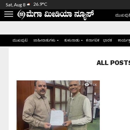
26.9°C
Sat, Aug 8
ಮುಖಪು
ಮುಖಪುಟ
ಜಾಹೀರಾತುಗಳು
ತುಳುನಾಡು
ಕರ್ನಾಟಕ
ಭಾರತ
ಕಾರ್ಯಕ
ALL POSTS 
1.4K