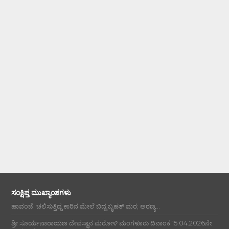
ಸಂಕ್ಷಿಪ್ತ ಮುಖ್ಯಾಂಶಗಳು
ಹಾವಂಜೆ: ಚಲಿಸುತ್ತಿದ್ದ ಕಾರಿನ ಮೇಲೆ ಬಿದ್ದ ಬೃಹತ್ ಮರ; ಅರಣ್ಯ...
ಶ್ರೀ ಸೂರ್ಯನಾರಾಯಣ ದೇವಸ್ಥಾನ ಮರೋಳಿ ಮಂಗಳೂರು ದಿನಾಂಕ 15.04.2026ನೇ