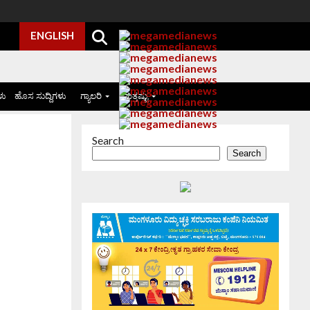
ENGLISH
ಳು
ಹೊಸ ಸುದ್ದಿಗಳು
ಗ್ಯಾಲರಿ
ಮತ್ತಷ್ಟು
Search
Search