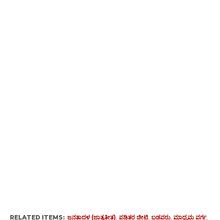
RELATED ITEMS:
ಜನತಾದಳ (ಜಾತ್ಯತೀತ)
,
ಪಡಿತರ ಚೀಟಿ
,
ಬಡವರು
,
ಮಾಧ್ಯಮ ವರ್ಗ
,