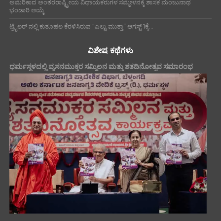
ಅಮೆರಿಕಾದ ಅಂತರರಾಷ್ಟ್ರೀಯ ವಿಧಾಯಕರುಗಳ ಸಮ್ಮೇಳನಕ್ಕೆ ಶಾಸಕ ಮಂಜುನಾಥ
ಭಂಡಾರಿ ಆಯ್ಕೆ
ಟ್ರೈಲರ್ ನಲ್ಲಿ ಕುತೂಹಲ ಕೆರಳಿಸಿರುವ “ಎಲ್ಟು ಮುತ್ತಾ” ಆಗಸ್ಟ್ 1ಕ್ಕೆ...
ವಿಶೇಷ ಕಥೆಗಳು
ಧರ್ಮಸ್ಥಳದಲ್ಲಿ ವ್ಯಸನಮುಕ್ತರ ಸಮ್ಮಿಲನ ಮತ್ತು ಶತದಿನೋತ್ಸವ ಸಮಾರಂಭ