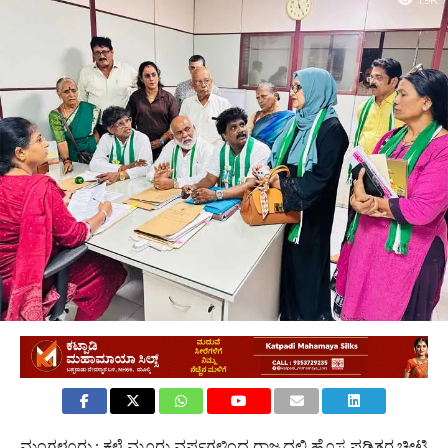
1.9K
ಮಂಗಳೂರು : ಕಳೆ ಮೂರು ವರ್ಷಗಳಿಂದ ರಾಜ್ಯದಲ್ಲಿ ಹೊಸ ಪಡಿತರ ಚೀಟಿ