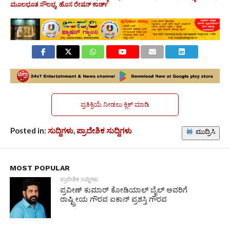
ಮೂಲಭೂತ ಸೌಲಭ್ಯ
,
ಹೊಸ ರೇಷನ್ ಕಾರ್ಡ್
ಪ್ರತಿಕ್ರಿಯೆ ನೀಡಲು ಕ್ಲಿಕ್ ಮಾಡಿ
Posted in:
ಸುದ್ದಿಗಳು
,
ಪ್ರಾದೇಶಿಕ ಸುದ್ದಿಗಳು
ಮುದ್ರಿಸಿ
MOST POPULAR
ಪ್ರಾದೇಶಿಕ ಸುದ್ದಿಗಳು
ಪ್ರವೀಣ್ ಕುಮಾರ್ ಕೋಡಿಯಾಲ್ ಬೈಲ್ ಅವರಿಗೆ
ರಾಷ್ಟ್ರೀಯ ಗೌರವ ಐಕಾನ್ ಪ್ರಶಸ್ತಿ ಗೌರವ