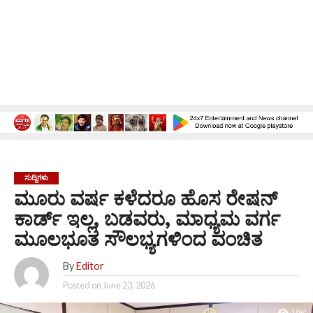
ಸುದ್ದಿಗಳು
ಮೂರು ವರ್ಷ ಕಳೆದರೂ ಹೊಸ ರೇಷನ್
ಕಾರ್ಡ್ ಇಲ್ಲ, ಬಡವರು, ಮಾಧ್ಯಮ ವರ್ಗ
ಮೂಲಭೂತ ಸೌಲಭ್ಯಗಳಿಂದ ವಂಚಿತ
By
Editor
Posted on
June 23, 2026