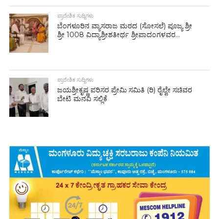
ಪ್ರಾದೇಶಿಕ ಸುದ್ದಿಗಳು
ಬೆಂಗಳೂರಿನ ವ್ಯಾಸರಾಜ ಮಠದ (ಸೋಸಲೆ) ಪೂಜ್ಯ ಶ್ರೀ
ಶ್ರೀ 1008 ವಿದ್ಯಾಶ್ರೀಶತೀರ್ಥ ಶ್ರೀಪಾದಂಗಳವರ...
ಪ್ರಾದೇಶಿಕ ಸುದ್ದಿಗಳು
ಜಯಶ್ರೀಕೃಷ್ಣ ಪರಿಸರ ಪ್ರೇಮಿ ಸಮಿತಿ (ರಿ) ರೈಲ್ವೇ ಸಚಿವರ
ಬೇಟಿ ಮನವಿ ಸಲ್ಲಿಕೆ