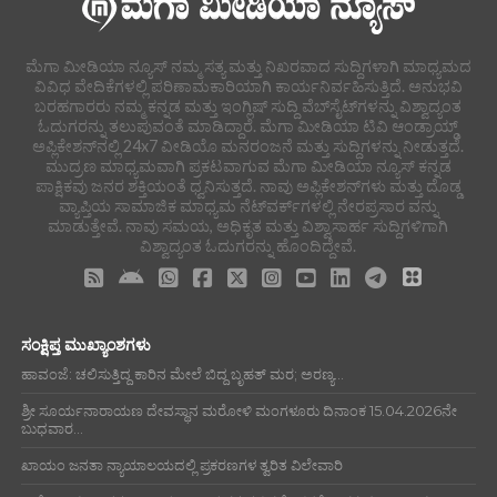
ಮೆಗಾ ಮೀಡಿಯಾ ನ್ಯೂಸ್ ನಮ್ಮ ಸತ್ಯ ಮತ್ತು ನಿಖರವಾದ ಸುದ್ದಿಗಳಾಗಿ ಮಾಧ್ಯಮದ
ವಿವಿಧ ವೇದಿಕೆಗಳಲ್ಲಿ ಪರಿಣಾಮಕಾರಿಯಾಗಿ ಕಾರ್ಯನಿರ್ವಹಿಸುತ್ತಿದೆ. ಅನುಭವಿ
ಬರಹಗಾರರು ನಮ್ಮ ಕನ್ನಡ ಮತ್ತು ಇಂಗ್ಲಿಷ್ ಸುದ್ದಿ ವೆಬ್‌ಸೈಟ್‌ಗಳನ್ನು ವಿಶ್ವಾದ್ಯಂತ
ಓದುಗರನ್ನು ತಲುಪುವಂತೆ ಮಾಡಿದ್ದಾರೆ. ಮೆಗಾ ಮೀಡಿಯಾ ಟಿವಿ ಆಂಡ್ರಾಯ್ಡ್
ಅಪ್ಲಿಕೇಶನ್‌ನಲ್ಲಿ 24x7 ವೀಡಿಯೊ ಮನರಂಜನೆ ಮತ್ತು ಸುದ್ದಿಗಳನ್ನು ನೀಡುತ್ತದೆ.
ಮುದ್ರಣ ಮಾಧ್ಯಮವಾಗಿ ಪ್ರಕಟವಾಗುವ ಮೆಗಾ ಮೀಡಿಯಾ ನ್ಯೂಸ್ ಕನ್ನಡ
ಪಾಕ್ಷಿಕವು ಜನರ ಶಕ್ತಿಯಂತೆ ಧ್ವನಿಸುತ್ತದೆ. ನಾವು ಅಪ್ಲಿಕೇಶನ್‌ಗಳು ಮತ್ತು ದೊಡ್ಡ
ವ್ಯಾಪ್ತಿಯ ಸಾಮಾಜಿಕ ಮಾಧ್ಯಮ ನೆಟ್‌ವರ್ಕ್‌ಗಳಲ್ಲಿ ನೇರಪ್ರಸಾರ ವನ್ನು
ಮಾಡುತ್ತೇವೆ. ನಾವು ಸಮಯ, ಅಧಿಕೃತ ಮತ್ತು ವಿಶ್ವಾಸಾರ್ಹ ಸುದ್ದಿಗಳಿಗಾಗಿ
ವಿಶ್ವಾದ್ಯಂತ ಓದುಗರನ್ನು ಹೊಂದಿದ್ದೇವೆ.
ಸಂಕ್ಷಿಪ್ತ ಮುಖ್ಯಾಂಶಗಳು
ಹಾವಂಜೆ: ಚಲಿಸುತ್ತಿದ್ದ ಕಾರಿನ ಮೇಲೆ ಬಿದ್ದ ಬೃಹತ್ ಮರ; ಅರಣ್ಯ...
ಶ್ರೀ ಸೂರ್ಯನಾರಾಯಣ ದೇವಸ್ಥಾನ ಮರೋಳಿ ಮಂಗಳೂರು ದಿನಾಂಕ 15.04.2026ನೇ
ಬುಧವಾರ...
ಖಾಯಂ ಜನತಾ ನ್ಯಾಯಾಲಯದಲ್ಲಿ ಪ್ರಕರಣಗಳ ತ್ವರಿತ ವಿಲೇವಾರಿ