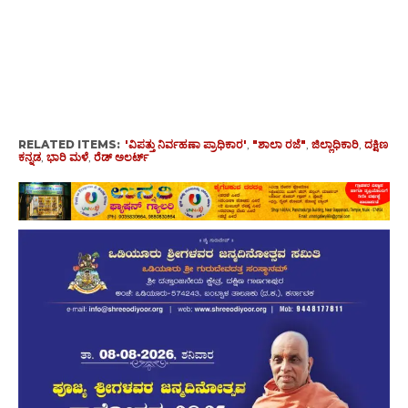
RELATED ITEMS:
'ವಿಪತ್ತು ನಿರ್ವಹಣಾ ಪ್ರಾಧಿಕಾರ'
,
"ಶಾಲಾ ರಜೆ"
,
ಜಿಲ್ಲಾಧಿಕಾರಿ
,
ದಕ್ಷಿಣ
ಕನ್ನಡ
,
ಭಾರಿ ಮಳೆ
,
ರೆಡ್ ಅಲರ್ಟ್