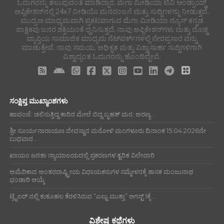
ಓದುಗರನ್ನು ತಲುಪುವಂತೆ ಮಾಡಿದ್ದಾರೆ. ಮೆಗಾ ಮೀಡಿಯಾ ಟಿವಿ ಆಂಡ್ರಾಯ್ಡ್
ಅಪ್ಲಿಕೇಶನ್‌ನಲ್ಲಿ 24x7 ವೀಡಿಯೊ ಮನರಂಜನೆ ಮತ್ತು ಸುದ್ದಿಗಳನ್ನು ನೀಡುತ್ತದೆ.
ಮುದ್ರಣ ಮಾಧ್ಯಮವಾಗಿ ಪ್ರಕಟವಾಗುವ ಮೆಗಾ ಮೀಡಿಯಾ ನ್ಯೂಸ್ ಕನ್ನಡ
ಪಾಕ್ಷಿಕವು ಜನರ ಶಕ್ತಿಯಂತೆ ಧ್ವನಿಸುತ್ತದೆ. ನಾವು ಅಪ್ಲಿಕೇಶನ್‌ಗಳು ಮತ್ತು ದೊಡ್ಡ
ವ್ಯಾಪ್ತಿಯ ಸಾಮಾಜಿಕ ಮಾಧ್ಯಮ ನೆಟ್‌ವರ್ಕ್‌ಗಳಲ್ಲಿ ನೇರಪ್ರಸಾರ ವನ್ನು
ಮಾಡುತ್ತೇವೆ. ನಾವು ಸಮಯ, ಅಧಿಕೃತ ಮತ್ತು ವಿಶ್ವಾಸಾರ್ಹ ಸುದ್ದಿಗಳಿಗಾಗಿ
ವಿಶ್ವಾದ್ಯಂತ ಓದುಗರನ್ನು ಹೊಂದಿದ್ದೇವೆ.
ಸಂಕ್ಷಿಪ್ತ ಮುಖ್ಯಾಂಶಗಳು
ಹಾವಂಜೆ: ಚಲಿಸುತ್ತಿದ್ದ ಕಾರಿನ ಮೇಲೆ ಬಿದ್ದ ಬೃಹತ್ ಮರ; ಅರಣ್ಯ...
ಶ್ರೀ ಸೂರ್ಯನಾರಾಯಣ ದೇವಸ್ಥಾನ ಮರೋಳಿ ಮಂಗಳೂರು ದಿನಾಂಕ 15.04.2026ನೇ
ಬುಧವಾರ...
ಖಾಯಂ ಜನತಾ ನ್ಯಾಯಾಲಯದಲ್ಲಿ ಪ್ರಕರಣಗಳ ತ್ವರಿತ ವಿಲೇವಾರಿ
ಅಮೆರಿಕಾದ ಅಂತರರಾಷ್ಟ್ರೀಯ ವಿಧಾಯಕರುಗಳ ಸಮ್ಮೇಳನಕ್ಕೆ ಶಾಸಕ ಮಂಜುನಾಥ
ಭಂಡಾರಿ ಆಯ್ಕೆ
ಟ್ರೈಲರ್ ನಲ್ಲಿ ಕುತೂಹಲ ಕೆರಳಿಸಿರುವ “ಎಲ್ಟು ಮುತ್ತಾ” ಆಗಸ್ಟ್ 1ಕ್ಕೆ...
ವಿಶೇಷ ಕಥೆಗಳು