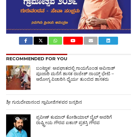
RECOMMENDED FOR YOU
ಬಂಟ್ವಾಳ: ಅಪಘಾತದಲ್ಲಿ ಗಾಯಗೊಂಡ ಅವಿನಾಶ್
847
ಪೂಜಾರಿ ಮನೆಗೆ ಶಾಸಕ ರಾಜೇಶ್ ನಾಯ್ಕ್ ಭೇಟಿ –
ಆರೋಗ್ಯ ವಿಚಾರಿಸಿ ಧೈರ್ಯ ತುಂಬಿದ ಶಾಸಕರು
ಶ್ರೀ ಗುರುದೇವಾನಂದ ಸ್ವಾಮೀಜಿಗಳವರ ಜನ್ಮದಿನ
ಪ್ರವೀಣ್ ಕುಮಾರ್ ಕೋಡಿಯಾಲ್ ಬೈಲ್ ಅವರಿಗೆ
1.0K
ರಾಷ್ಟ್ರೀಯ ಗೌರವ ಐಕಾನ್ ಪ್ರಶಸ್ತಿ ಗೌರವ