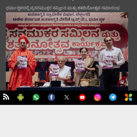
ಧರ್ಮಸ್ಥಳದಲ್ಲಿ ವ್ಯಸನಮುಕ್ತರ ಸಮ್ಮಿಲನ ಮತ್ತು ಶತದಿನೋತ್ಸವ ಸಮಾರಂಭ
TO TOP
ಮುಖಪುಟ
ಪ್ರಮುಖ ಸುದ್ದಿಗಳು
ಇಂಗ್ಲಿಷ್
ನಮ್ಮ ಬಗ್ಗೆ
ಸಂಪಾದನೆ ಮತ್ತು ಪ್ರಕಟಣೆ: ಶಿವಪ್ರಸಾದ್ | ವಿನ್ಯಾಸ ಮತ್ತು ನಿರ್ವಹಣೆ: