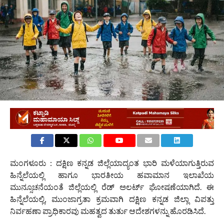
ಮಂಗಳೂರು : ದಕ್ಷಿಣ ಕನ್ನಡ ಜಿಲ್ಲೆಯಾದ್ಯಂತ ಭಾರಿ ಮಳೆಯಾಗುತ್ತಿರುವ
ಹಿನ್ನೆಲೆಯಲ್ಲಿ ಹಾಗೂ ಭಾರತೀಯ ಹವಾಮಾನ ಇಲಾಖೆಯ
ಮುನ್ಸೂಚನೆಯಂತೆ ಜಿಲ್ಲೆಯಲ್ಲಿ ರೆಡ್ ಅಲರ್ಟ್ ಘೋಷಣೆಯಾಗಿದೆ. ಈ
ಹಿನ್ನೆಲೆಯಲ್ಲಿ, ಮುಂಜಾಗ್ರತಾ ಕ್ರಮವಾಗಿ ದಕ್ಷಿಣ ಕನ್ನಡ ಜಿಲ್ಲಾ ವಿಪತ್ತು
ನಿರ್ವಹಣಾ ಪ್ರಾಧಿಕಾರವು ಮಹತ್ವದ ತುರ್ತು ಆದೇಶಗಳನ್ನು ಹೊರಡಿಸಿದೆ.