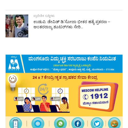
ಪ್ರಾದೇಶಿಕ ಸುದ್ದಿಗಳು
ಉಡುಪಿ: ಡೇವಿಡ್ ಡಿ’ಸೋಜಾ ಭೀಕರ ಹತ್ಯೆ ಪ್ರಕರಣ –
ಅಂತರರಾಜ್ಯ ಶೂಟರ್‌ಗಳು ಸೇರಿ...