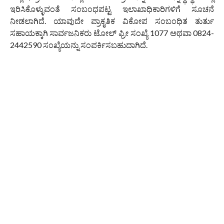
ಇರಿಸಿಕೊಳ್ಳುವಂತೆ ಸಂಬಂಧಪಟ್ಟ ಇಲಾಖಾಧಿಕಾರಿಗಳಿಗೆ ಸೂಚನೆ
ನೀಡಲಾಗಿದೆ. ಯಾವುದೇ ಪ್ರಾಕೃತಿಕ ವಿಕೋಪ ಸಂಬಂಧಿತ ತುರ್ತು
ಸಹಾಯಕ್ಕಾಗಿ ಸಾರ್ವಜನಿಕರು ಟೋಲ್ ಫ್ರೀ ಸಂಖ್ಯೆ 1077 ಅಥವಾ 0824-
2442590 ಸಂಖ್ಯೆಯನ್ನು ಸಂಪರ್ಕಿಸಬಹುದಾಗಿದೆ.