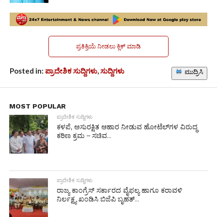
ಪ್ರತಿಕ್ರಿಯೆ ನೀಡಲು ಕ್ಲಿಕ್ ಮಾಡಿ
Posted in:
ಪ್ರಾದೇಶಿಕ ಸುದ್ದಿಗಳು
,
ಸುದ್ದಿಗಳು
ಮುದ್ರಿಸಿ
MOST POPULAR
ಪ್ರಾದೇಶಿಕ ಸುದ್ದಿಗಳು
ಕಳಪೆ, ಅಸುರಕ್ಷಿತ ಆಹಾರ ನೀಡುವ ಹೋಟೆಲ್‌ಗಳ ವಿರುದ್ಧ
ಕಠಿಣ ಕ್ರಮ – ಸಚಿವ...
ಪ್ರಾದೇಶಿಕ ಸುದ್ದಿಗಳು
ರಾಜ್ಯ ಕಾಂಗ್ರೆಸ್ ಸರ್ಕಾರದ ವೈಫಲ್ಯ ಹಾಗೂ ಕರಾವಳಿ
ನಿರ್ಲಕ್ಷ್ಯ ಖಂಡಿಸಿ ಬಿಜೆಪಿ ಬೃಹತ್...