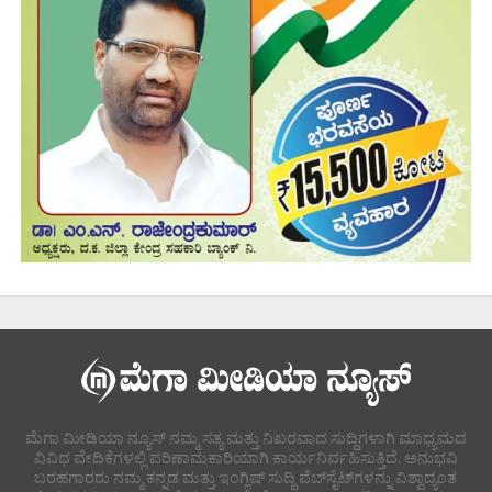
ಮೆಗಾ ಮೀಡಿಯಾ ನ್ಯೂಸ್ ನಮ್ಮ ಸತ್ಯ ಮತ್ತು ನಿಖರವಾದ ಸುದ್ದಿಗಳಾಗಿ ಮಾಧ್ಯಮದ
ವಿವಿಧ ವೇದಿಕೆಗಳಲ್ಲಿ ಪರಿಣಾಮಕಾರಿಯಾಗಿ ಕಾರ್ಯನಿರ್ವಹಿಸುತ್ತಿದೆ. ಅನುಭವಿ
ಬರಹಗಾರರು ನಮ್ಮ ಕನ್ನಡ ಮತ್ತು ಇಂಗ್ಲಿಷ್ ಸುದ್ದಿ ವೆಬ್‌ಸೈಟ್‌ಗಳನ್ನು ವಿಶ್ವಾದ್ಯಂತ