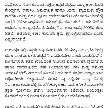
ಪ್ರಾಧಿಕಾರದ ನಿರ್ದೇಶನದಂತೆ, ದಕ್ಷಿಣ ಕನ್ನಡ ಜಿಲ್ಲೆಯ ಎಲ್ಲಾ ಅಂಗನವಾಡಿ
ಕೇಂದ್ರಗಳು, ಸರ್ಕಾರಿ, ಅನುದಾನಿತ ಹಾಗೂ ಖಾಸಗಿ ಪ್ರಾಥಮಿಕ, ಪ್ರೌಢ
ಶಾಲೆಗಳು ಮತ್ತು ಪದವಿ ಪೂರ್ವ ಕಾಲೇಜುಗಳಿಗೆ (12ನೇ ತರಗತಿಯವರೆಗೆ)
ಜುಲೈ 8, 2026ರ ಬುಧವಾರದಂದು ರಜೆ ಘೋಷಿಸಲಾಗಿದೆ. ಒಂದು ವೇಳೆ ಈ
ಆದೇಶವನ್ನು ಉಲ್ಲಂಘಿಸಿದರೆ, ವಿಪತ್ತು ನಿರ್ವಹಣಾ ಕಾಯ್ದೆ 2005ರ ಕಲಂ
51(ಬಿ) ಅಡಿಯಲ್ಲಿ ಕಠಿಣ ಕಾನೂನು ಕ್ರಮ ಕೈಗೊಳ್ಳಲಾಗುವುದು ಎಂದು
ಎಚ್ಚರಿಸಲಾಗಿದೆ.
ಈ ಅವಧಿಯಲ್ಲಿ ಮಕ್ಕಳು ತಗ್ಗು ಪ್ರದೇಶ, ನದಿ, ಕೆರೆ ಮತ್ತು ಸಮುದ್ರ ತೀರಗಳತ್ತ
ಹೋಗದಂತೆ ಪಾಲಕರು ಹೆಚ್ಚಿನ ನಿಗಾ ವಹಿಸಬೇಕು ಎಂದು ಸೂಚಿಸಲಾಗಿದೆ.
ಮೀನುಗಾರರು ಕಡಲಿಗಿಳಿಯದಂತೆ ನಿರ್ಬಂಧ ವಿಧಿಸಲಾಗಿದೆ. ಪ್ರವಾಸಿಗರು
ಹಾಗೂ ಸಾರ್ವಜನಿಕರು ಸಹ ಜಲಾಶಯಗಳು, ನದಿ ಮತ್ತು ಸಮುದ್ರ
ತೀರಗಳಿಗೆ ಭೇಟಿ ನೀಡದಂತೆ ಸೂಚನೆ ನೀಡಲಾಗಿದೆ. ಜಿಲ್ಲೆಯ ಎಲ್ಲಾ ಹಂತದ
ಅಧಿಕಾರಿಗಳು ಕಡ್ಡಾಯವಾಗಿ ಕೇಂದ್ರ ಸ್ಥಾನದಲ್ಲಿಯೇ ಇದ್ದು, ವಿಪತ್ತು
ನಿರ್ವಹಣಾ ಕಾರ್ಯದಲ್ಲಿ ತೊಡಗಿಸಿಕೊಳ್ಳಬೇಕು. ಸಾರ್ವಜನಿಕರ ದೂರುಗಳಿಗೆ
ತಕ್ಷಣ ಸ್ಪಂದಿಸಲು ಹಾಗೂ ಜಿಲ್ಲಾಧಿಕಾರಿಗಳ ಕಚೇರಿಯ ನಿಯಂತ್ರಣ
ಕೊಠಡಿಯೊಂದಿಗೆ ನಿರಂತರ ಸಂಪರ್ಕದಲ್ಲಿರಲು ಆದೇಶಿಸಲಾಗಿದೆ.
ಅಲ್ಲದೆ, ಪ್ರತಿ ತಾಲೂಕಿನಲ್ಲಿ ಕಾಳಜಿ ಕೇಂದ್ರಗಳನ್ನು ತೆರೆದು ಸನ್ನದ್ಧ ಸ್ಥಿತಿಯಲ್ಲಿ