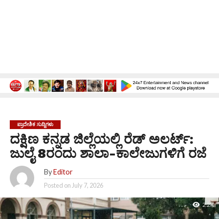
ಪ್ರಾದೇಶಿಕ ಸುದ್ದಿಗಳು
ದಕ್ಷಿಣ ಕನ್ನಡ ಜಿಲ್ಲೆಯಲ್ಲಿ ರೆಡ್ ಅಲರ್ಟ್:
ಜುಲೈ 8ರಂದು ಶಾಲಾ-ಕಾಲೇಜುಗಳಿಗೆ ರಜೆ
By
Editor
Posted on
July 7, 2026
2.2K