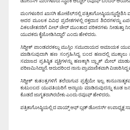
ಡೋನರ್ಸ್ ಮಂಗಳೂರು ಸ್ಥಾಪಕ ಅಬ್ದುಲ್ ರವೂಫ್ ಬಂದರ್‌ ಆರೋಪಿಸಿ
ಮಂಗಳೂರಿನ ಖಾಸಗಿ ಹೋಟೆಲ್‌ನಲ್ಲಿ ಪತ್ರಿಕಾಗೋಷ್ಠಿಯನ್ನುದ್ದೇಶಿಸಿ
ಅದರ ಮೂಲಕ ವಿವಿಧ ಪ್ರದೇಶಗಳಲ್ಲಿ ರಕ್ತದಾನ ಶಿಬಿರಗಳನ್ನು ಏರ್ಪಡ
ವಿಕಲಚೇತನರಿಗೆ ವೀಲ್ ಚೇರ್ ಮುಂತಾದ ಪರಿಕರಗಳು ನೀಡುತ್ತಾ ನಿರ
ಯುವಕರು ಕೈಜೋಡಿಸಿದ್ದಾರೆʼ ಎಂದು ಹೇಳಿದರು.
ಸಿದ್ದೀಕ್ ಪಾಂಡವರಕಲ್ಲು ಮುಸ್ಲಿಂ ಸಮುದಾಯದ ಅಮಾಯಕ ಯುವತಿಯರನ್ನ
ಮಾಡಿಸುವುದಾಗಿ ಹಣ ಸಂಗ್ರಹಿಸಿದ್ದ. ಬಂದ ಹಣದಲ್ಲಿ ಮುಕ್ಕಾಲು ಪ
ಸಮಾಜದ ಪ್ರತಿಷ್ಠಿತ ವ್ಯಕ್ತಿಗಳನ್ನು ಹಣಕ್ಕಾಗಿ ಬ್ಲ್ಯಾಕ್ ಮೇಲ್ ಮಾ
ಪರಿಣಮಿಸಿದ್ದಾನೆ. ಆದುದರಿಂದ ನಾನು ಪ್ರಾಮಾಣಿಕವಾಗಿ ವಿಚಾರಿಸಿದ್ದ ಮಾ
ಸಿದ್ದೀಕ್‌ ಕುತಂತ್ರಗಳಿಗೆ ತಲೆಬಾಗುವ ಪ್ರಶ್ನೆಯೇ ಇಲ್ಲ. ಕಾನೂನಾತ
ಕುಟುಂಬದ ಯುವತಿಯರಿಗೆ ಅನ್ಯಾಯ ಮಾಡಿರುವುದನ್ನು ಕೂಡ ಜನರ
ಕೊಡದೆ ಜಾಗೃತರಾಗಿರಬೇಕು ಎಂದು ರವೂಫ್‌ ಹೇಳಿದರು.
ಪತ್ರಿಕಾಗೋಷ್ಠಿಯಲ್ಲಿ ದ ವಾಯ್ಸ್‌ ಆಫ್‌ ಬ್ಲಡ್‌ ಡೋನರ್ಸ್‌ ಉಪಾಧ್ಯಕ್ಷ ಸ