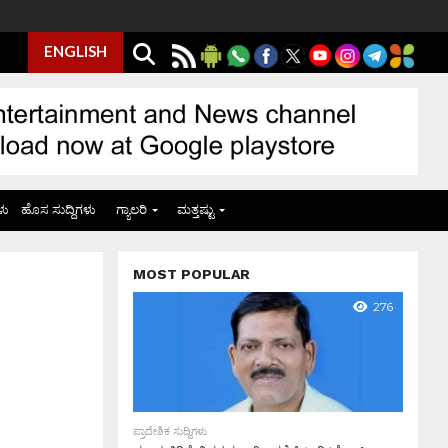
ENGLISH
ಳು
ಹೊಸ ಸುದ್ದಿಗಳು
ಗ್ಯಾಲರಿ
ಮತ್ತಷ್ಟು
MOST POPULAR
276
ಪ್ರಾದೇಶಿಕ ಸುದ್ದಿಗಳು