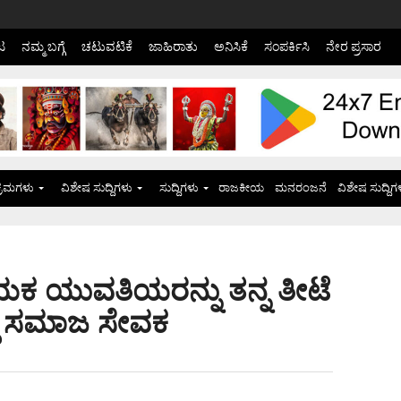
ಟ
ನಮ್ಮ ಬಗ್ಗೆ
ಚಟುವಟಿಕೆ
ಜಾಹಿರಾತು
ಅನಿಸಿಕೆ
ಸಂಪರ್ಕಿಸಿ
ನೇರ ಪ್ರಸಾರ
್ರಮಗಳು
ವಿಶೇಷ ಸುದ್ದಿಗಳು
ಸುದ್ದಿಗಳು
ರಾಜಕೀಯ
ಮನರಂಜನೆ
ವಿಶೇಷ ಸುದ್ದಿಗ
 ಯುವತಿಯರನ್ನು ತನ್ನ ತೀಟೆ
ಿದ್ದ ಸಮಾಜ ಸೇವಕ