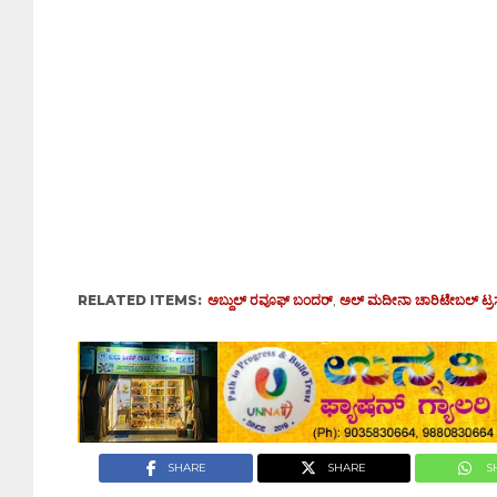
RELATED ITEMS:
ಅಬ್ದುಲ್ ರವೂಫ್ ಬಂದರ್‌
,
ಅಲ್‌ ಮದೀನಾ ಚಾರಿಟೇಬಲ್ ಟ್ರಸ್
SHARE
SHARE
S