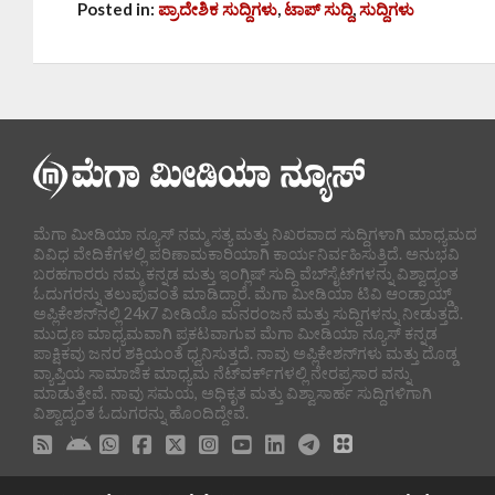
Posted in:
ಪ್ರಾದೇಶಿಕ ಸುದ್ದಿಗಳು
,
ಟಾಪ್ ಸುದ್ದಿ
,
ಸುದ್ದಿಗಳು
ಮೆಗಾ ಮೀಡಿಯಾ ನ್ಯೂಸ್ ನಮ್ಮ ಸತ್ಯ ಮತ್ತು ನಿಖರವಾದ ಸುದ್ದಿಗಳಾಗಿ ಮಾಧ್ಯಮದ
ವಿವಿಧ ವೇದಿಕೆಗಳಲ್ಲಿ ಪರಿಣಾಮಕಾರಿಯಾಗಿ ಕಾರ್ಯನಿರ್ವಹಿಸುತ್ತಿದೆ. ಅನುಭವಿ
ಬರಹಗಾರರು ನಮ್ಮ ಕನ್ನಡ ಮತ್ತು ಇಂಗ್ಲಿಷ್ ಸುದ್ದಿ ವೆಬ್‌ಸೈಟ್‌ಗಳನ್ನು ವಿಶ್ವಾದ್ಯಂತ
ಓದುಗರನ್ನು ತಲುಪುವಂತೆ ಮಾಡಿದ್ದಾರೆ. ಮೆಗಾ ಮೀಡಿಯಾ ಟಿವಿ ಆಂಡ್ರಾಯ್ಡ್
ಅಪ್ಲಿಕೇಶನ್‌ನಲ್ಲಿ 24x7 ವೀಡಿಯೊ ಮನರಂಜನೆ ಮತ್ತು ಸುದ್ದಿಗಳನ್ನು ನೀಡುತ್ತದೆ.
ಮುದ್ರಣ ಮಾಧ್ಯಮವಾಗಿ ಪ್ರಕಟವಾಗುವ ಮೆಗಾ ಮೀಡಿಯಾ ನ್ಯೂಸ್ ಕನ್ನಡ
ಪಾಕ್ಷಿಕವು ಜನರ ಶಕ್ತಿಯಂತೆ ಧ್ವನಿಸುತ್ತದೆ. ನಾವು ಅಪ್ಲಿಕೇಶನ್‌ಗಳು ಮತ್ತು ದೊಡ್ಡ
ವ್ಯಾಪ್ತಿಯ ಸಾಮಾಜಿಕ ಮಾಧ್ಯಮ ನೆಟ್‌ವರ್ಕ್‌ಗಳಲ್ಲಿ ನೇರಪ್ರಸಾರ ವನ್ನು
ಮಾಡುತ್ತೇವೆ. ನಾವು ಸಮಯ, ಅಧಿಕೃತ ಮತ್ತು ವಿಶ್ವಾಸಾರ್ಹ ಸುದ್ದಿಗಳಿಗಾಗಿ
ವಿಶ್ವಾದ್ಯಂತ ಓದುಗರನ್ನು ಹೊಂದಿದ್ದೇವೆ.