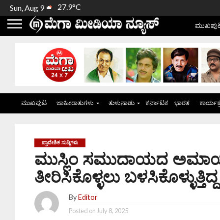
27.9°C
Sun, Aug 9
ಮುಖಪು
ಮುಖಪುಟ
ಜಾಹೀರಾತುಗಳು
ತುಳುನಾಡು
ಕರ್ನಾಟಕ
ಭಾರತ
ಕಾರ್ಯಕ
ಪ್ರಾದೇಶಿಕ ಸುದ್ದಿಗಳು
ಮುಸ್ಲಿಂ ಸಮುದಾಯದ ಅಮಾಯಕ
ತೀರಿಸಿಕೊಳ್ಳಲು ಬಳಸಿಕೊಳ್ಳುತ್ತ
By
Editor
Posted on
July 8, 2025