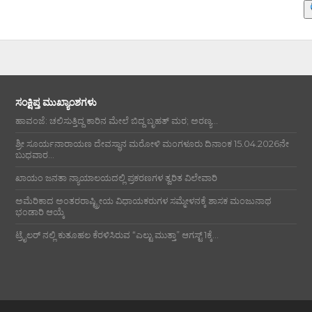
ಸಂಕ್ಷಿಪ್ತ ಮುಖ್ಯಾಂಶಗಳು
ಹಾವಂಜೆ: ಚಲಿಸುತ್ತಿದ್ದ ಕಾರಿನ ಮೇಲೆ ಬಿದ್ದ ಬೃಹತ್ ಮರ; ಅರಣ್ಯ...
ಶ್ರೀ ಸೂರ್ಯನಾರಾಯಣ ದೇವಸ್ಥಾನ ಮರೋಳಿ ಮಂಗಳೂರು ದಿನಾಂಕ 15.04.2026ನೇ
ಬುಧವಾರ...
ಖಾಯಂ ಜನತಾ ನ್ಯಾಯಾಲಯದಲ್ಲಿ ಪ್ರಕರಣಗಳ ತ್ವರಿತ ವಿಲೇವಾರಿ
ಅಮೆರಿಕಾದ ಅಂತರರಾಷ್ಟ್ರೀಯ ವಿಧಾಯಕರುಗಳ ಸಮ್ಮೇಳನಕ್ಕೆ ಶಾಸಕ ಮಂಜುನಾಥ
ಭಂಡಾರಿ ಆಯ್ಕೆ
ಟ್ರೈಲರ್ ನಲ್ಲಿ ಕುತೂಹಲ ಕೆರಳಿಸಿರುವ “ಎಲ್ಟು ಮುತ್ತಾ” ಆಗಸ್ಟ್ 1ಕ್ಕೆ...