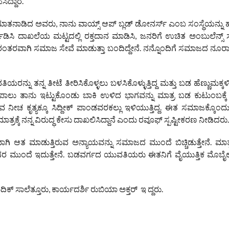
ದ್ದಾರೆ.
 ಮಾತನಾಡಿದ ಅವರು, ‌ನಾನು ವಾಯ್ಸ್ ಆಪ್ ಬ್ಲಡ್ ಡೋನರ್ಸ್ ಎಂಬ ಸಂಸ್ಥೆಯನ್ನು ಹ
ಿಸಿ ದಾಖಲೆಯ ಮಟ್ಟದಲ್ಲಿ ರಕ್ತದಾನ ಮಾಡಿಸಿ, ಜನರಿಗೆ ಉಚಿತ ಅಂಬುಲೆನ್ಸ್ ಸೇವ
ಂತರವಾಗಿ ಸಮಾಜ ಸೇವೆ ಮಾಡುತ್ತಾ ಬಂದಿದ್ದೇನೆ. ನನ್ನೊಂದಿಗೆ ಸಮಾಜದ ನೂರಾರ
ು ತನ್ನ ತೀಟೆ ತೀರಿಸಿಕೊಳ್ಳಲು ಬಳಸಿಕೊಳ್ಳುತ್ತಿದ್ದ ಮತ್ತು ಬಡ ಹೆಣ್ಣುಮಕ್ಕಳ
ಾಲು ತಾನು ಇಟ್ಟುಕೊಂಡು ಬಾಕಿ ಉಳಿದ ಭಾಗವನ್ನು ಮಾತ್ರ ಬಡ ಕುಟುಂಬಕ್ಕೆ ನೀಡ
ಡುವ ನೀಚ ಕೃತ್ಯಕ್ಕೂ ಸಿದ್ದೀಕ್ ಪಾಂಡವರಕಲ್ಲು ಇಳಿಯುತ್ತಿದ್ದ. ಈತ ಸಮಾಜಕ್ಕೊಂದ
ತ್ರಕ್ಕೆ ನನ್ನ ವಿರುದ್ಧ ಕೇಸು ದಾಖಲಿಸಿದ್ದಾನೆ ಎಂದು ರವೂಫ್ ಸ್ಪಷ್ಟೀಕರಣ ನೀಡಿದರು
್ಮಕವಾಗಿ ಆತ ಮಾಡುತ್ತಿರುವ ಅನ್ಯಾಯವನ್ನು ಸಮಾಜದ ಮುಂದೆ ಬಿಚ್ಚಿಡುತ್ತೇನೆ. ಮಾ
 ಮುಂದೆ ಇದುತ್ತೇನೆ. ಬಡವರ್ಗದ ಯುವತಿಯರು ಈತನಿಗೆ ವೈಯುತ್ತಿಕ ಮೊಬೈ
ಾದಿಕ್‌ ಸಾಲೆತ್ತೂರು, ಕಾರ್ಯದರ್ಶಿ ರುಬಿಯಾ ಅಕ್ತರ್‌ ಇ ದ್ದರು.