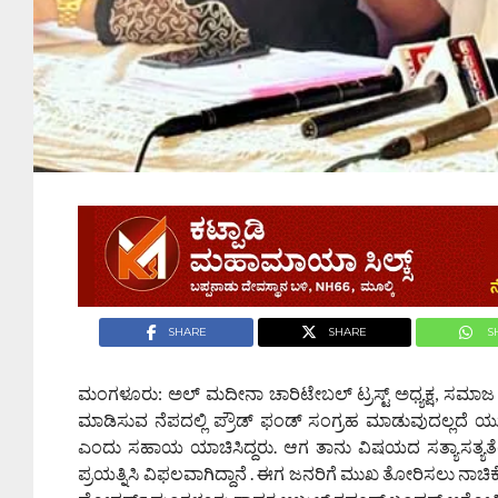
SHARE
SHARE
S
ಮಂಗಳೂರು: ಅಲ್‌ ಮದೀನಾ ಚಾರಿಟೇಬಲ್ ಟ್ರಸ್ಟ್ ಅಧ್ಯಕ್ಷ, ಸಮ
ಮಾಡಿಸುವ ನೆಪದಲ್ಲಿ ಪ್ರೌಡ್ ಫಂಡ್‌ ಸಂಗ್ರಹ ಮಾಡುವುದಲ್ಲದೆ ಯು
ಎಂದು ಸಹಾಯ ಯಾಚಿಸಿದ್ದರು. ಆಗ ತಾನು ವಿಷಯದ ಸತ್ಯಾಸತ್ಯತೆಯನ್ನು
ಪ್ರಯತ್ನಿಸಿ ವಿಫಲವಾಗಿದ್ದಾನೆ . ಈಗ ಜನರಿಗೆ ಮುಖ ತೋರಿಸಲು ನಾಚಿಕೆಪಟ್