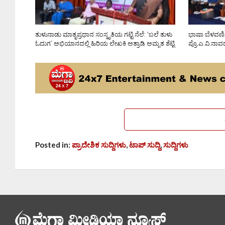
ತುಳುನಾಡು ಮಾತೃಪ್ರಧಾನ ಸಂಸ್ಕೃತಿಯ ಗಟ್ಟಿ ನೆಲೆ: ‘ಬಲೆ ತುಳು
ಭಾಷಾ ಬೆಳವಣಿಗ
ಓದುಗ’ ಅಭಿಯಾನದಲ್ಲಿ ಹಿರಿಯ ಲೇಖಕಿ ಅತ್ರಾಡಿ ಅಮೃತ ಶೆಟ್ಟಿ
ಪ್ರೊ.ಎ.ವಿ.ನಾ
Posted in:
ಪ್ರಾದೇಶಿಕ ಸುದ್ದಿಗಳು
,
ಟಾಪ್ ಸುದ್ದಿ
,
ಸುದ್ದಿಗಳು