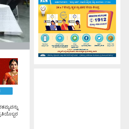
E
ತಮ್ಯವನ್ನು
ರತಿಯೊಬ್ಬರ