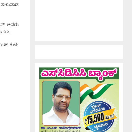
 ತುಳುನಾಡ
ೀನ್ ಅವರು
ಿದರು.
ಾಟಕ ತುಳು