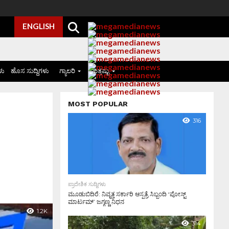
ENGLISH
ಳು
ಹೊಸ ಸುದ್ದಿಗಳು
ಗ್ಯಾಲರಿ
ಮತ್ತಷ್ಟು
MOST POPULAR
316
ಪ್ರಾದೇಶಿಕ ಸುದ್ದಿಗಳು
ಮೂಡುಬಿದಿರೆ: ನಿವೃತ್ತ ಸರ್ಕಾರಿ ಆಸ್ಪತ್ರೆ ಸಿಬ್ಬಂದಿ ‘ಪೋಸ್ಟ್
ಮಾರ್ಟಮ್’ ಜಗ್ಗಣ್ಣ ನಿಧನ
1.2K
314