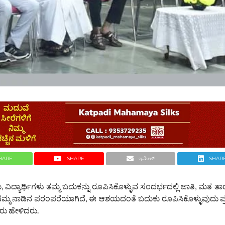
HARE
SHARE
ಇಮೇಲ್
SHAR
್ಯಾರ್ಥಿಗಳು ತಮ್ಮ ಬದುಕನ್ನು ರೂಪಿಸಿಕೊಳ್ಳುವ ಸಂದರ್ಭದಲ್ಲಿ ಜಾತಿ, ಮತ ತಾರ
ನಮ್ಮ ನಾಡಿನ ಪರಂಪರೆಯಾಗಿದೆ, ಈ ಆಶಯದಂತೆ ಬದುಕು ರೂಪಿಸಿಕೊಳ್ಳುವುದು ಪ್
ವರು ಹೇಳಿದರು.