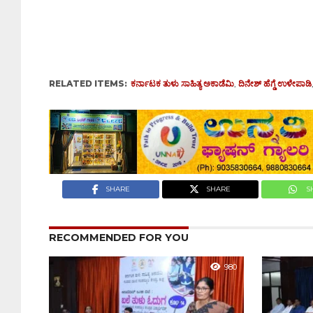
RELATED ITEMS:
ಕರ್ನಾಟಕ ತುಳು ಸಾಹಿತ್ಯ ಅಕಾಡೆಮಿ
,
ದಿನೇಶ್ ಹೆಗ್ಡೆ ಉಳೇಪಾಡಿ
SHARE
SHARE
S
RECOMMENDED FOR YOU
980