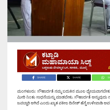
SHARE
SHARE
S
ಮಂಗಳೂರು: ಸೌಹಾರ್ದತೆ ನಮ್ಮ ಬದುಕಿನ ಮೂಲ ಧ್ಯೇಯವಾಗಬೇಕು, ವಿದ
ಮೀರಿ ನಿಂತು ಸಾಧನೆಯನ್ನು ಮಾಡಬೇಕು. ಸೌಹಾರ್ದತೆ ಅನ್ನುವುದು 
ಜವಬ್ದಾರಿ ಆಗಿದೆ ಎಂದು ಖ್ಯಾತ ವಕೀಲ ದಿನೇಶ್ ಹೆಗ್ಡೆ ಉಳೇಪಾಡಿ ಅ