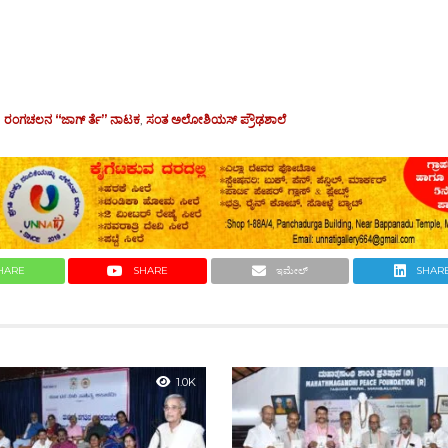
,
ರಂಗಚಲನ “ಜಾಗ್ ರ್ತೆ” ನಾಟಕ
,
ಸಂತ ಅಲೋಶಿಯಸ್ ಪ್ರೌಢಶಾಲೆ
HARE
SHARE
ಇಮೇಲ್
SHAR
1.0K