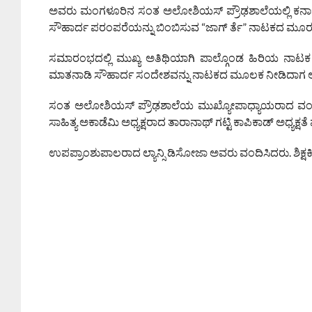
ಅವರು ಮಂಗಳೂರಿನ ಸಂತ ಅಲೋಶಿಯಸ್ ಪ್ರೌಢಶಾಲೆಯಲ್ಲಿ ಕರ್
ಸೌಹಾರ್ದ ಪರಂಪರೆಯನ್ನು ಬಿಂಬಿಸುವ “ಜಾಗ್ ರ್ತೆ” ನಾಟಕದ ಮೂರನ
ಸಮಾರಂಭದಲ್ಲಿ ಮುಖ್ಯ ಅತಿಥಿಯಾಗಿ ಪಾಲ್ಗೊಂಡ ಹಿರಿಯ ನಾಟಕ
ಮಾತನಾಡಿ ಸೌಹಾರ್ದ ಸಂದೇಶವನ್ನು ನಾಟಕದ ಮೂಲಕ ನೀಡಿದಾಗ ಅದು 
ಸಂತ ಅಲೋಶಿಯಸ್ ಪ್ರೌಢಶಾಲೆಯ ಮುಖ್ಯೋಪಾಧ್ಯಾಯರಾದ ವಂ. ರ
ಸಾಹಿತ್ಯ ಅಕಾಡೆಮಿ ಅಧ್ಯಕ್ಷರಾದ ತಾರಾನಾಥ್ ಗಟ್ಟಿ ಕಾಪಿಕಾಡ್ ಅಧ್ಯಕ್ಷತೆ 
ಉಪಪ್ರಾಂಶುಪಾಲರಾದ ಲ್ಯಾನ್ಸಿ ಡಿಸೋಜಾ ಅವರು ವಂದಿಸಿದರು. ಶಿಕ್ಷಕಿ 