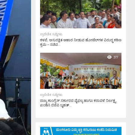
ಪ್ರಾದೇಶಿಕ ಸುದ್ದಿಗಳು
ಕಳಪೆ, ಅಸುರಕ್ಷಿತ ಆಹಾರ ನೀಡುವ ಹೋಟೆಲ್‌ಗಳ ವಿರುದ್ಧ ಕಠಿಣ
ಕ್ರಮ – ಸಚಿವ...
317
ಪ್ರಾದೇಶಿಕ ಸುದ್ದಿಗಳು
ರಾಜ್ಯ ಕಾಂಗ್ರೆಸ್ ಸರ್ಕಾರದ ವೈಫಲ್ಯ ಹಾಗೂ ಕರಾವಳಿ ನಿರ್ಲಕ್ಷ್ಯ
ಖಂಡಿಸಿ ಬಿಜೆಪಿ ಬೃಹತ್...