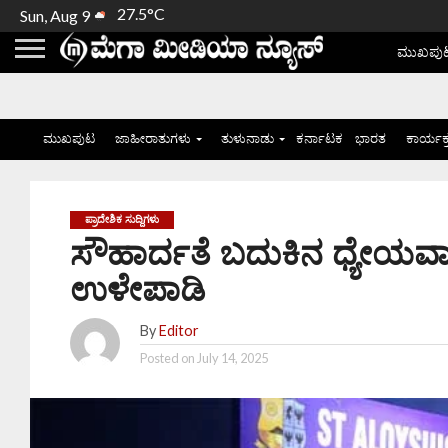
27.5°C
Sun, Aug 9
ಮುಖಪು
ಮುಖಪುಟ
ಜಾಹೀರಾತುಗಳು
ತುಳುನಾಡು
ಕರ್ನಾಟಕ
ಭಾರತ
ಕಾರ್ಯಕ
ಪ್ರಾದೇಶಿಕ ಸುದ್ದಿಗಳು
ಸೌಹಾರ್ದತೆ ಬದುಕಿನ ಧ್ಯೇಯವಾಗ
ಉಳೇಪಾಡಿ
By
Editor
Posted on
July 14, 2025