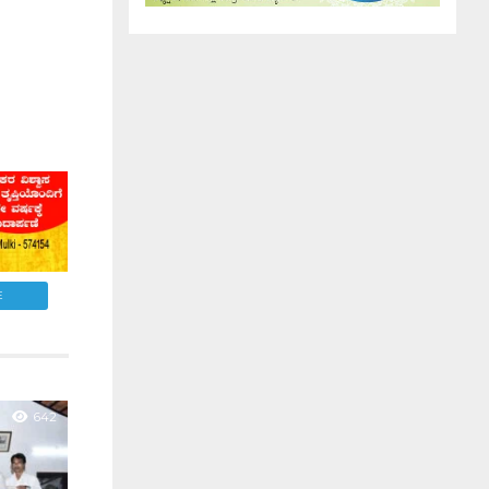
E
642