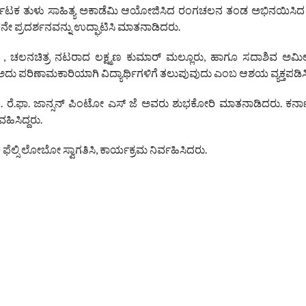
ನಾಟಕ ತುಳು ಸಾಹಿತ್ಯ ಅಕಾಡೆಮಿ ಆಯೋಜಿಸಿದ ರಂಗಚಲನ ತಂಡ ಅಭಿನಯಿಸಿದ
ೇ ಪ್ರದರ್ಶನವನ್ನು ಉದ್ಘಾಟಿಸಿ ಮಾತನಾಡಿದರು.
 , ಚಲನಚಿತ್ರ ನಟರಾದ ಲಕ್ಷ್ಮಣ ಕುಮಾರ್ ಮಲ್ಲೂರು, ಹಾಗೂ ಸದಾಶಿವ ಅಮ
ಪರಿಣಾಮಕಾರಿಯಾಗಿ ವಿದ್ಯಾರ್ಥಿಗಳಿಗೆ ತಲುಪುವುದು ಎಂಬ ಆಶಯ ವ್ಯಕ್ತಪಡಿಸ
ೆ.ಫಾ. ಜಾನ್ಸನ್ ಪಿಂಟೋ ಎಸ್ ಜೆ ಅವರು ಶುಭಕೋರಿ ಮಾತನಾಡಿದರು. ಕರ್ನ
ವಹಿಸಿದ್ದರು.
ಫೆಲ್ಸಿ ಲೋಬೋ ಸ್ವಾಗತಿಸಿ, ಕಾರ್ಯಕ್ರಮ ನಿರ್ವಹಿಸಿದರು.