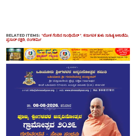
RELATED ITEMS:
'ಲೋಕ ಗೆಂದಿನ ಗಾಂಧಿಯೆರ್ '
,
ಕರ್ನಾಟಕ ತುಳು ಸಾಹಿತ್ಯ ಅಕಾಡೆಮಿ
,
ಪ್ರಸಾದ್ ರಕ್ಷಿದಿ
,
ರಂಗಕರ್ಮಿ