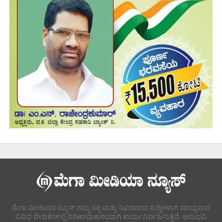
ಮೆಗಾ ಮೀಡಿಯಾ ನ್ಯೂಸ್ ನಮ್ಮ ಸತ್ಯ ಮತ್ತು ನಿಖರವಾದ ಸುದ್ದಿಗಳಾಗಿ ಮಾಧ್ಯಮದ
ವಿವಿಧ ವೇದಿಕೆಗಳಲ್ಲಿ ಪರಿಣಾಮಕಾರಿಯಾಗಿ ಕಾರ್ಯನಿರ್ವಹಿಸುತ್ತಿದೆ. ಅನುಭವಿ