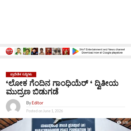
ಪ್ರಾದೇಶಿಕ ಸುದ್ದಿಗಳು
‘ಲೋಕ ಗೆಂದಿನ ಗಾಂಧಿಯೆರ್ ‘ ದ್ವಿತೀಯ
ಮುದ್ರಣ ಬಿಡುಗಡೆ
By
Editor
Posted on
June 1, 2026
638