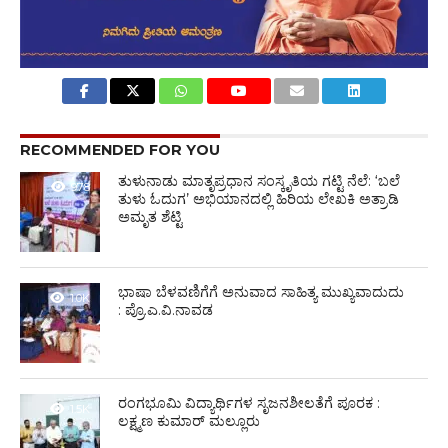
RECOMMENDED FOR YOU
ತುಳುನಾಡು ಮಾತೃಪ್ರಧಾನ ಸಂಸ್ಕೃತಿಯ ಗಟ್ಟಿ ನೆಲೆ: ‘ಬಲೆ
978
ತುಳು ಓದುಗ’ ಅಭಿಯಾನದಲ್ಲಿ ಹಿರಿಯ ಲೇಖಕಿ ಅತ್ರಾಡಿ
ಅಮೃತ ಶೆಟ್ಟಿ
ಭಾಷಾ ಬೆಳವಣಿಗೆಗೆ ಅನುವಾದ ಸಾಹಿತ್ಯ ಮುಖ್ಯವಾದುದು
1.0K
: ಪ್ರೊ.ಎ.ವಿ.ನಾವಡ
ರಂಗಭೂಮಿ ವಿದ್ಯಾರ್ಥಿಗಳ ಸೃಜನಶೀಲತೆಗೆ ಪೂರಕ :
1.5K
ಲಕ್ಷ್ಮಣ ಕುಮಾರ್ ಮಲ್ಲೂರು