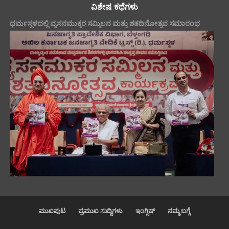
ವಿಶೇಷ ಕಥೆಗಳು
ಧರ್ಮಸ್ಥಳದಲ್ಲಿ ವ್ಯಸನಮುಕ್ತರ ಸಮ್ಮಿಲನ ಮತ್ತು ಶತದಿನೋತ್ಸವ ಸಮಾರಂಭ
ಮುಖಪುಟ
ಪ್ರಮುಖ ಸುದ್ದಿಗಳು
ಇಂಗ್ಲಿಷ್
ನಮ್ಮ ಬಗ್ಗೆ