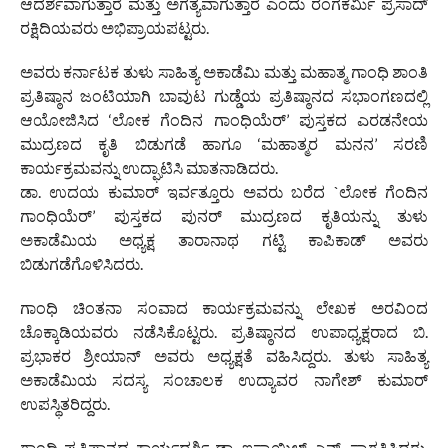
ಆದರ್ಶವಾಗುತ್ತಾರೆ ಮತ್ತು ಅಗತ್ಯವಾಗುತ್ತಾರೆ ಎಂದು ರಂಗಕರ್ಮಿ ಪ್ರಸಾದ್
ರಕ್ಷಿದಿಯವರು ಅಭಿಪ್ರಾಯಪಟ್ಟರು.
ಅವರು ಕರ್ನಾಟಕ ತುಳು ಸಾಹಿತ್ಯ ಅಕಾಡೆಮಿ ಮತ್ತು ಮಹಾತ್ಮ ಗಾಂಧಿ ಶಾಂತಿ
ಪ್ರತಿಷ್ಠಾನ ಜಂಟಿಯಾಗಿ ಬಾವುಟ ಗುಡ್ಡೆಯ ಪ್ರತಿಷ್ಠಾನದ ಸಭಾಂಗಣದಲ್ಲಿ
ಆಯೋಜಿಸಿದ ‘ಲೋಕ ಗೆಂದಿನ ಗಾಂಧಿಯೆರ್’ ಪುಸ್ತಕದ ಎರಡನೇಯ
ಮುದ್ರಣದ ಕೃತಿ ಬಿಡುಗಡೆ ಹಾಗೂ ‘ಮಹಾತ್ಮರ ಮನನ’ ಸರಣಿ
ಕಾರ್ಯಕ್ರಮವನ್ನು ಉದ್ಘಾಟಿಸಿ ಮಾತನಾಡಿದರು.
ಡಾ. ಉದಯ ಕುಮಾರ್ ಇರ್ವತ್ತೂರು ಅವರು ಬರೆದ `ಲೋಕ ಗೆಂದಿನ
ಗಾಂಧಿಯೆರ್’ ಪುಸ್ತಕದ ಪುನರ್ ಮುದ್ರಣದ ಕೃತಿಯನ್ನು ತುಳು
ಅಕಾಡೆಮಿಯ ಅಧ್ಯಕ್ಷ ತಾರಾನಾಥ ಗಟ್ಟಿ ಕಾಪಿಕಾಡ್ ಅವರು
ಬಿಡುಗಡೆಗೊಳಿಸಿದರು.
ಗಾಂಧಿ ಚಿಂತನಾ ಸಂವಾದ ಕಾರ್ಯಕ್ರಮವನ್ನು ಲೇಖಕ ಅರವಿಂದ
ಚೊಕ್ಕಾಡಿಯವರು ನಡೆಸಿಕೊಟ್ಟರು. ಪ್ರತಿಷ್ಠಾನದ ಉಪಾಧ್ಯಕ್ಷರಾದ ಬಿ.
ಪ್ರಭಾಕರ ಶ್ರೀಯಾನ್ ಅವರು ಅಧ್ಯಕ್ಷತೆ ವಹಿಸಿದ್ದರು. ತುಳು ಸಾಹಿತ್ಯ
ಅಕಾಡೆಮಿಯ ಸದಸ್ಯ ಸಂಚಾಲಕ ಉದ್ಯಾವರ ನಾಗೇಶ್ ಕುಮಾರ್
ಉಪಸ್ಥಿತರಿದ್ದರು.
ಗಾಂಧಿ ಪ್ರತಿಷ್ಠಾನದ ಕಾರ್ಯದರ್ಶಿ ಡಾ. ಇಸ್ಮಾಯಿಲ್ ಎನ್. ಸ್ವಾಗತಿಸಿದರು.