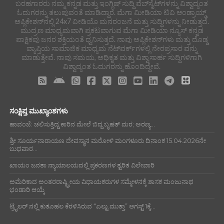
ಬರಹಗಾರರು ನಮ್ಮ ಕನ್ನಡ ಮತ್ತು ಇಂಗ್ಲಿಷ್ ಸುದ್ದಿ ವೆಬ್‌ಸೈಟ್‌ಗಳನ್ನು ವಿಶ್ವಾದ್ಯಂತ
ಓದುಗರನ್ನು ತಲುಪುವಂತೆ ಮಾಡಿದ್ದಾರೆ. ಮೆಗಾ ಮೀಡಿಯಾ ಟಿವಿ ಆಂಡ್ರಾಯ್ಡ್
ಅಪ್ಲಿಕೇಶನ್‌ನಲ್ಲಿ 24x7 ವೀಡಿಯೊ ಮನರಂಜನೆ ಮತ್ತು ಸುದ್ದಿಗಳನ್ನು ನೀಡುತ್ತದೆ.
ಮುದ್ರಣ ಮಾಧ್ಯಮವಾಗಿ ಪ್ರಕಟವಾಗುವ ಮೆಗಾ ಮೀಡಿಯಾ ನ್ಯೂಸ್ ಕನ್ನಡ
ಪಾಕ್ಷಿಕವು ಜನರ ಶಕ್ತಿಯಂತೆ ಧ್ವನಿಸುತ್ತದೆ. ನಾವು ಅಪ್ಲಿಕೇಶನ್‌ಗಳು ಮತ್ತು ದೊಡ್ಡ
ವ್ಯಾಪ್ತಿಯ ಸಾಮಾಜಿಕ ಮಾಧ್ಯಮ ನೆಟ್‌ವರ್ಕ್‌ಗಳಲ್ಲಿ ನೇರಪ್ರಸಾರ ವನ್ನು
ಮಾಡುತ್ತೇವೆ. ನಾವು ಸಮಯ, ಅಧಿಕೃತ ಮತ್ತು ವಿಶ್ವಾಸಾರ್ಹ ಸುದ್ದಿಗಳಿಗಾಗಿ
ವಿಶ್ವಾದ್ಯಂತ ಓದುಗರನ್ನು ಹೊಂದಿದ್ದೇವೆ.
ಸಂಕ್ಷಿಪ್ತ ಮುಖ್ಯಾಂಶಗಳು
ಹಾವಂಜೆ: ಚಲಿಸುತ್ತಿದ್ದ ಕಾರಿನ ಮೇಲೆ ಬಿದ್ದ ಬೃಹತ್ ಮರ; ಅರಣ್ಯ...
ಶ್ರೀ ಸೂರ್ಯನಾರಾಯಣ ದೇವಸ್ಥಾನ ಮರೋಳಿ ಮಂಗಳೂರು ದಿನಾಂಕ 15.04.2026ನೇ
ಬುಧವಾರ...
ಖಾಯಂ ಜನತಾ ನ್ಯಾಯಾಲಯದಲ್ಲಿ ಪ್ರಕರಣಗಳ ತ್ವರಿತ ವಿಲೇವಾರಿ
ಅಮೆರಿಕಾದ ಅಂತರರಾಷ್ಟ್ರೀಯ ವಿಧಾಯಕರುಗಳ ಸಮ್ಮೇಳನಕ್ಕೆ ಶಾಸಕ ಮಂಜುನಾಥ
ಭಂಡಾರಿ ಆಯ್ಕೆ
ಟ್ರೈಲರ್ ನಲ್ಲಿ ಕುತೂಹಲ ಕೆರಳಿಸಿರುವ “ಎಲ್ಟು ಮುತ್ತಾ” ಆಗಸ್ಟ್ 1ಕ್ಕೆ...