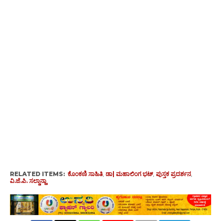
RELATED ITEMS:
ಕೊಂಕಣಿ ಸಾಹಿತಿ
,
ಡಾ| ಮಹಾಲಿಂಗ ಭಟ್
,
ಪುಸ್ತಕ ಪ್ರದರ್ಶನ
,
ವಿ.ಜೆ.ಪಿ. ಸಲ್ಡಾನ್ಹಾ