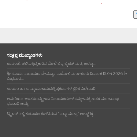
ಸಂಕ್ಷಿಪ್ತ ಮುಖ್ಯಾಂಶಗಳು
ಹಾವಂಜೆ: ಚಲಿಸುತ್ತಿದ್ದ ಕಾರಿನ ಮೇಲೆ ಬಿದ್ದ ಬೃಹತ್ ಮರ; ಅರಣ್ಯ...
ಶ್ರೀ ಸೂರ್ಯನಾರಾಯಣ ದೇವಸ್ಥಾನ ಮರೋಳಿ ಮಂಗಳೂರು ದಿನಾಂಕ 15.04.2026ನೇ
ಬುಧವಾರ...
ಖಾಯಂ ಜನತಾ ನ್ಯಾಯಾಲಯದಲ್ಲಿ ಪ್ರಕರಣಗಳ ತ್ವರಿತ ವಿಲೇವಾರಿ
ಅಮೆರಿಕಾದ ಅಂತರರಾಷ್ಟ್ರೀಯ ವಿಧಾಯಕರುಗಳ ಸಮ್ಮೇಳನಕ್ಕೆ ಶಾಸಕ ಮಂಜುನಾಥ
ಭಂಡಾರಿ ಆಯ್ಕೆ
ಟ್ರೈಲರ್ ನಲ್ಲಿ ಕುತೂಹಲ ಕೆರಳಿಸಿರುವ “ಎಲ್ಟು ಮುತ್ತಾ” ಆಗಸ್ಟ್ 1ಕ್ಕೆ...