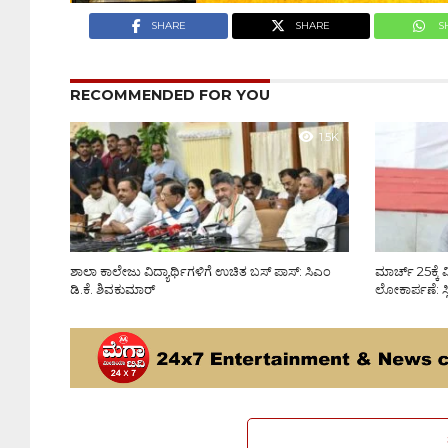
SHARE
SHARE
S
RECOMMENDED FOR YOU
1.5K
ಶಾಲಾ ಕಾಲೇಜು ವಿದ್ಯಾರ್ಥಿಗಳಿಗೆ ಉಚಿತ ಬಸ್ ಪಾಸ್: ಸಿಎಂ
ಮಾರ್ಚ್ 25ಕ್ಕ
ಡಿ.ಕೆ. ಶಿವಕುಮಾರ್
ಲೋಕಾರ್ಪಣೆ: ಸ