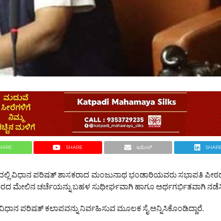
HARE
SHARE
ಇಮೇಲ್
SHAR
ಲ್ಲಿ ವಿಧಾನ ಪರಿಷತ್ ಶಾಸಕರಾದ ಮಂಜುನಾಥ ಭಂಡಾರಿಯವರು ಸಭಾಪತಿ ಪೀಠದಲ್
ದ ಮೇಲಿನ ಚರ್ಚೆಯನ್ನು ಬಹಳ ಸುಧೀರ್ಘವಾಗಿ ಹಾಗೂ ಅರ್ಥಗರ್ಭಿತವಾಗಿ ನಡೆಸಿ
ನ ಪರಿಷತ್ ಕಲಾಪವನ್ನು ನಿರ್ವಹಿಸುವ ಮೂಲಕ ಸೈ ಅನ್ನಿಸಿಕೊಂಡಿದ್ದಾರೆ.