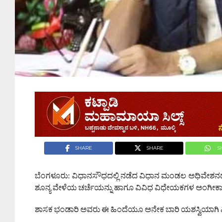
SHARE
SHARE
S
ಬೆಂಗಳೂರು: ವಿಧಾನಸೌಧದಲ್ಲಿ ನಡೆದ ವಿಧಾನ ಮಂಡಲ ಅಧಿವೇಶನದ
ಶೂನ್ಯ ವೇಳೆಯ ಚರ್ಚೆಯನ್ನು ಹಾಗೂ ವಿವಿಧ ವಿಧೇಯಕಗಳ ಅಂಗೀಕಾರ
ಶಾಸಕ ಭಂಡಾರಿ ಅವರು ಈ ಹಿಂದೆಯೂ ಅನೇಕ ಬಾರಿ ಯಶಸ್ವಿಯಾಗಿ ವಿಧಾ