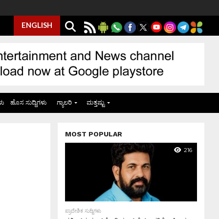
ENGLISH
ಳು
ಹೊಸ ಸುದ್ದಿಗಳು
ಗ್ಯಾಲರಿ
ಮತ್ತಷ್ಟು
MOST POPULAR
216
ಪ್ರಾದೇಶಿಕ ಸುದ್ದಿಗಳು