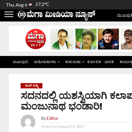
27.2°C
Thu, Aug 6
ಮುಖಪು
ಮುಖಪುಟ
ಜಾಹೀರಾತುಗಳು
ತುಳುನಾಡು
ಕರ್ನಾಟಕ
ಭಾರತ
ಕಾರ್ಯಕ
ಟಾಪ್ ಸುದ್ದಿ
ಸದನದಲ್ಲಿ ಯಶಸ್ವಿಯಾಗಿ ಕಲಾಪ
ಮಂಜುನಾಥ ಭಂಡಾರಿ!
By
Editor
Posted on
August 14, 2025