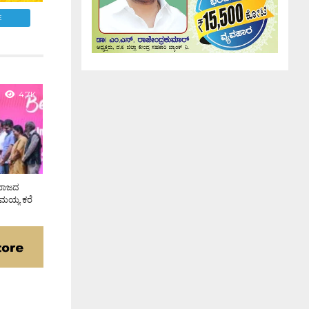
E
4.7K
ಸಮಾಜದ
ಾಮಯ್ಯ ಕರೆ