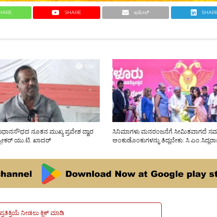
HARE
SHARE
ಇಮೇಲ್
SHAR
1.9K
ೆ ವಿಧಾನಸೌಧದ ನೂತನ ಮುಖ್ಯ ಪ್ರವೇಶ ದ್ವಾರ
ಸಿನಿಮಾಗಳು ಮನರಂಜನೆಗೆ ಸೀಮಿತವಾಗದೆ 
್ಪೀಕರ್ ಯು.ಟಿ. ಖಾದರ್
ಅಂಕುಡೊಂಕುಗಳನ್ನು ತಿದ್ದಬೇಕು: ಸಿ.ಎಂ.ಸಿದ್ದರ
ಪ್ರತಿಕ್ರಿಯೆ ನೀಡಲು ಕ್ಲಿಕ್ ಮಾಡಿ