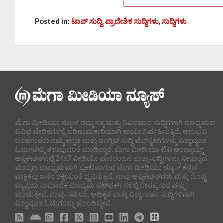
Posted in:
ಟಾಪ್ ಸುದ್ದಿ
,
ಪ್ರಾದೇಶಿಕ ಸುದ್ದಿಗಳು
,
ಸುದ್ದಿಗಳು
ಮೆಗಾ ಮೀಡಿಯಾ ನ್ಯೂಸ್ ನಮ್ಮ ಸತ್ಯ ಮತ್ತು ನಿಖರವಾದ ಸುದ್ದಿಗಳಾಗಿ ಮಾಧ್ಯಮದ
ವಿವಿಧ ವೇದಿಕೆಗಳಲ್ಲಿ ಪರಿಣಾಮಕಾರಿಯಾಗಿ ಕಾರ್ಯನಿರ್ವಹಿಸುತ್ತಿದೆ. ಅನುಭವಿ
ಬರಹಗಾರರು ನಮ್ಮ ಕನ್ನಡ ಮತ್ತು ಇಂಗ್ಲಿಷ್ ಸುದ್ದಿ ವೆಬ್‌ಸೈಟ್‌ಗಳನ್ನು ವಿಶ್ವಾದ್ಯಂತ
ಓದುಗರನ್ನು ತಲುಪುವಂತೆ ಮಾಡಿದ್ದಾರೆ. ಮೆಗಾ ಮೀಡಿಯಾ ಟಿವಿ ಆಂಡ್ರಾಯ್ಡ್
ಅಪ್ಲಿಕೇಶನ್‌ನಲ್ಲಿ 24x7 ವೀಡಿಯೊ ಮನರಂಜನೆ ಮತ್ತು ಸುದ್ದಿಗಳನ್ನು ನೀಡುತ್ತದೆ.
ಮುದ್ರಣ ಮಾಧ್ಯಮವಾಗಿ ಪ್ರಕಟವಾಗುವ ಮೆಗಾ ಮೀಡಿಯಾ ನ್ಯೂಸ್ ಕನ್ನಡ
ಪಾಕ್ಷಿಕವು ಜನರ ಶಕ್ತಿಯಂತೆ ಧ್ವನಿಸುತ್ತದೆ. ನಾವು ಅಪ್ಲಿಕೇಶನ್‌ಗಳು ಮತ್ತು ದೊಡ್ಡ
ವ್ಯಾಪ್ತಿಯ ಸಾಮಾಜಿಕ ಮಾಧ್ಯಮ ನೆಟ್‌ವರ್ಕ್‌ಗಳಲ್ಲಿ ನೇರಪ್ರಸಾರ ವನ್ನು
ಮಾಡುತ್ತೇವೆ. ನಾವು ಸಮಯ, ಅಧಿಕೃತ ಮತ್ತು ವಿಶ್ವಾಸಾರ್ಹ ಸುದ್ದಿಗಳಿಗಾಗಿ
ವಿಶ್ವಾದ್ಯಂತ ಓದುಗರನ್ನು ಹೊಂದಿದ್ದೇವೆ.