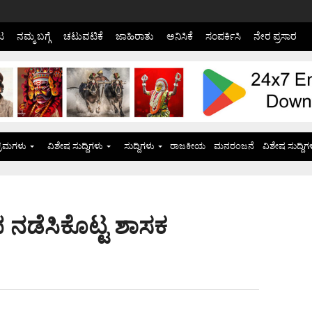
ಟ
ನಮ್ಮ ಬಗ್ಗೆ
ಚಟುವಟಿಕೆ
ಜಾಹಿರಾತು
ಅನಿಸಿಕೆ
ಸಂಪರ್ಕಿಸಿ
ನೇರ ಪ್ರಸಾರ
್ರಮಗಳು
ವಿಶೇಷ ಸುದ್ದಿಗಳು
ಸುದ್ದಿಗಳು
ರಾಜಕೀಯ
ಮನರಂಜನೆ
ವಿಶೇಷ ಸುದ್ದಿಗ
 ನಡೆಸಿಕೊಟ್ಟ ಶಾಸಕ