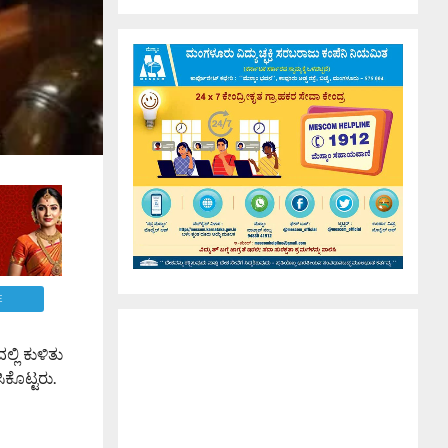
E
ಲಿ ಕುಳಿತು
ಕೊಟ್ಟರು.