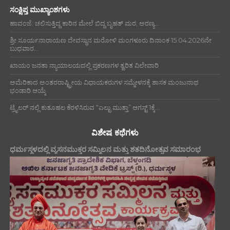
ಸಂಕ್ಷಿಪ್ತ ಮುಖ್ಯಾಂಶಗಳು
ಹಾವಂಜೆ: ಚಲಿಸುತ್ತಿದ್ದ ಕಾರಿನ ಮೇಲೆ ಬಿದ್ದ ಬೃಹತ್ ಮರ; ಅರಣ್ಯ...
ಶ್ರೀ ಸೂರ್ಯನಾರಾಯಣ ದೇವಸ್ಥಾನ ಮರೋಳಿ ಮಂಗಳೂರು ದಿನಾಂಕ 15.04.2026ನೇ
ಬುಧವಾರ...
ಖಾಯಂ ಜನತಾ ನ್ಯಾಯಾಲಯದಲ್ಲಿ ಪ್ರಕರಣಗಳ ತ್ವರಿತ ವಿಲೇವಾರಿ
ಅಮೆರಿಕಾದ ಅಂತರರಾಷ್ಟ್ರೀಯ ವಿಧಾಯಕರುಗಳ ಸಮ್ಮೇಳನಕ್ಕೆ ಶಾಸಕ ಮಂಜುನಾಥ
ಭಂಡಾರಿ ಆಯ್ಕೆ
ಟ್ರೈಲರ್ ನಲ್ಲಿ ಕುತೂಹಲ ಕೆರಳಿಸಿರುವ “ಎಲ್ಟು ಮುತ್ತಾ” ಆಗಸ್ಟ್ 1ಕ್ಕೆ...
ವಿಶೇಷ ಕಥೆಗಳು
ಧರ್ಮಸ್ಥಳದಲ್ಲಿ ವ್ಯಸನಮುಕ್ತರ ಸಮ್ಮಿಲನ ಮತ್ತು ಶತದಿನೋತ್ಸವ ಸಮಾರಂಭ