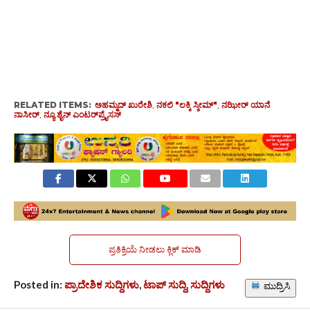
RELATED ITEMS:
ಅಹಮ್ಮದ್ ಖುರೇಶಿ
,
ನಕಲಿ "ಲಕ್ಕಿ ಸ್ಕೀಮ್"
,
ನಝೀರ್ ಯಾನೆ
ನಾಸೀರ್
,
ನ್ಯೂ ಶೈನ್ ಎಂಟರ್‌ಪ್ರೈಸಸ್
ಪ್ರತಿಕ್ರಿಯೆ ನೀಡಲು ಕ್ಲಿಕ್ ಮಾಡಿ
Posted in:
ಪ್ರಾದೇಶಿಕ ಸುದ್ದಿಗಳು
,
ಟಾಪ್ ಸುದ್ದಿ
,
ಸುದ್ದಿಗಳು
ಮುದ್ರಿಸಿ