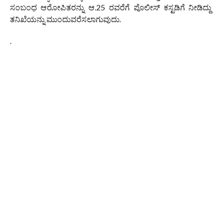
ಸಂಬಂಧ ಆರೋಪಿತರನ್ನು ಆ.25 ರವರೆಗೆ ಪೊಲೀಸ್ ಕಸ್ಟಡಿಗೆ ನೀಡಿದ್ದು
ತನಿಖೆಯನ್ನು ಮುಂದುವರೆಸಲಾಗುವುದು.
.