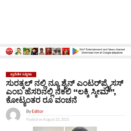
ಪ್ರಾದೇಶಿಕ ಸುದ್ದಿಗಳು
ಸುರತ್ಕಲ್ ನಲ್ಲಿ ನ್ಯೂ ಶೈನ್ ಎಂಟರ್‌ಪ್ರೈಸಸ್
ಎಂಬ ಹೆಸರಿನಲ್ಲಿ ನಕಲಿ “ಲಕ್ಕಿ ಸ್ಕೀಮ್”,
ಕೋಟ್ಯಂತರ ರೂ ವಂಚನೆ
By
Editor
Posted on
August 22, 2025