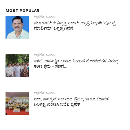
MOST POPULAR
ಪ್ರಾದೇಶಿಕ ಸುದ್ದಿಗಳು
ಮೂಡುಬಿದಿರೆ: ನಿವೃತ್ತ ಸರ್ಕಾರಿ ಆಸ್ಪತ್ರೆ ಸಿಬ್ಬಂದಿ ‘ಪೋಸ್ಟ್
ಮಾರ್ಟಮ್’ ಜಗ್ಗಣ್ಣ ನಿಧನ
ಪ್ರಾದೇಶಿಕ ಸುದ್ದಿಗಳು
ಕಳಪೆ, ಅಸುರಕ್ಷಿತ ಆಹಾರ ನೀಡುವ ಹೋಟೆಲ್‌ಗಳ ವಿರುದ್ಧ
ಕಠಿಣ ಕ್ರಮ – ಸಚಿವ...
ಪ್ರಾದೇಶಿಕ ಸುದ್ದಿಗಳು
ರಾಜ್ಯ ಕಾಂಗ್ರೆಸ್ ಸರ್ಕಾರದ ವೈಫಲ್ಯ ಹಾಗೂ ಕರಾವಳಿ
ನಿರ್ಲಕ್ಷ್ಯ ಖಂಡಿಸಿ ಬಿಜೆಪಿ ಬೃಹತ್...