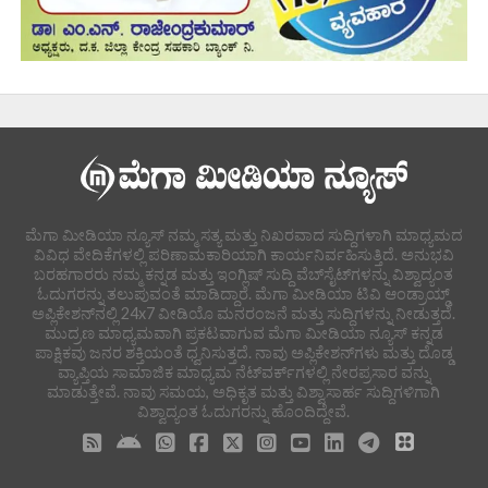
ಮೆಗಾ ಮೀಡಿಯಾ ನ್ಯೂಸ್ ನಮ್ಮ ಸತ್ಯ ಮತ್ತು ನಿಖರವಾದ ಸುದ್ದಿಗಳಾಗಿ ಮಾಧ್ಯಮದ
ವಿವಿಧ ವೇದಿಕೆಗಳಲ್ಲಿ ಪರಿಣಾಮಕಾರಿಯಾಗಿ ಕಾರ್ಯನಿರ್ವಹಿಸುತ್ತಿದೆ. ಅನುಭವಿ
ಬರಹಗಾರರು ನಮ್ಮ ಕನ್ನಡ ಮತ್ತು ಇಂಗ್ಲಿಷ್ ಸುದ್ದಿ ವೆಬ್‌ಸೈಟ್‌ಗಳನ್ನು ವಿಶ್ವಾದ್ಯಂತ
ಓದುಗರನ್ನು ತಲುಪುವಂತೆ ಮಾಡಿದ್ದಾರೆ. ಮೆಗಾ ಮೀಡಿಯಾ ಟಿವಿ ಆಂಡ್ರಾಯ್ಡ್
ಅಪ್ಲಿಕೇಶನ್‌ನಲ್ಲಿ 24x7 ವೀಡಿಯೊ ಮನರಂಜನೆ ಮತ್ತು ಸುದ್ದಿಗಳನ್ನು ನೀಡುತ್ತದೆ.
ಮುದ್ರಣ ಮಾಧ್ಯಮವಾಗಿ ಪ್ರಕಟವಾಗುವ ಮೆಗಾ ಮೀಡಿಯಾ ನ್ಯೂಸ್ ಕನ್ನಡ
ಪಾಕ್ಷಿಕವು ಜನರ ಶಕ್ತಿಯಂತೆ ಧ್ವನಿಸುತ್ತದೆ. ನಾವು ಅಪ್ಲಿಕೇಶನ್‌ಗಳು ಮತ್ತು ದೊಡ್ಡ
ವ್ಯಾಪ್ತಿಯ ಸಾಮಾಜಿಕ ಮಾಧ್ಯಮ ನೆಟ್‌ವರ್ಕ್‌ಗಳಲ್ಲಿ ನೇರಪ್ರಸಾರ ವನ್ನು
ಮಾಡುತ್ತೇವೆ. ನಾವು ಸಮಯ, ಅಧಿಕೃತ ಮತ್ತು ವಿಶ್ವಾಸಾರ್ಹ ಸುದ್ದಿಗಳಿಗಾಗಿ
ವಿಶ್ವಾದ್ಯಂತ ಓದುಗರನ್ನು ಹೊಂದಿದ್ದೇವೆ.