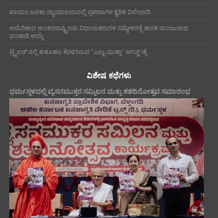
ಖಾಯಂ ಜನತಾ ನ್ಯಾಯಾಲಯದಲ್ಲಿ ಪ್ರಕರಣಗಳ ತ್ವರಿತ ವಿಲೇವಾರಿ
ಅಮೆರಿಕಾದ ಅಂತರರಾಷ್ಟ್ರೀಯ ವಿಧಾಯಕರುಗಳ ಸಮ್ಮೇಳನಕ್ಕೆ ಶಾಸಕ ಮಂಜುನಾಥ
ಭಂಡಾರಿ ಆಯ್ಕೆ
ಟ್ರೈಲರ್ ನಲ್ಲಿ ಕುತೂಹಲ ಕೆರಳಿಸಿರುವ “ಎಲ್ಟು ಮುತ್ತಾ” ಆಗಸ್ಟ್ 1ಕ್ಕೆ...
ವಿಶೇಷ ಕಥೆಗಳು
ಧರ್ಮಸ್ಥಳದಲ್ಲಿ ವ್ಯಸನಮುಕ್ತರ ಸಮ್ಮಿಲನ ಮತ್ತು ಶತದಿನೋತ್ಸವ ಸಮಾರಂಭ