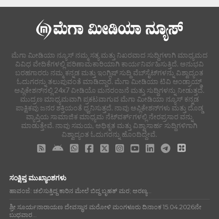
ಮೆಗಾ ಮೀಡಿಯಾ ನ್ಯೂಸ್ ನಮ್ಮ ಸತ್ಯ ಮತ್ತು ನಿಖರವಾದ ಸುದ್ದಿಗಳಾಗಿ ಮಾಧ್ಯಮದ
ವಿವಿಧ ವೇದಿಕೆಗಳಲ್ಲಿ ಪರಿಣಾಮಕಾರಿಯಾಗಿ ಕಾರ್ಯನಿರ್ವಹಿಸುತ್ತಿದೆ. ಅನುಭವಿ
ಬರಹಗಾರರು ನಮ್ಮ ಕನ್ನಡ ಮತ್ತು ಇಂಗ್ಲಿಷ್ ಸುದ್ದಿ ವೆಬ್‌ಸೈಟ್‌ಗಳನ್ನು ವಿಶ್ವಾದ್ಯಂತ
ಓದುಗರನ್ನು ತಲುಪುವಂತೆ ಮಾಡಿದ್ದಾರೆ. ಮೆಗಾ ಮೀಡಿಯಾ ಟಿವಿ ಆಂಡ್ರಾಯ್ಡ್
ಅಪ್ಲಿಕೇಶನ್‌ನಲ್ಲಿ 24x7 ವೀಡಿಯೊ ಮನರಂಜನೆ ಮತ್ತು ಸುದ್ದಿಗಳನ್ನು ನೀಡುತ್ತದೆ.
ಮುದ್ರಣ ಮಾಧ್ಯಮವಾಗಿ ಪ್ರಕಟವಾಗುವ ಮೆಗಾ ಮೀಡಿಯಾ ನ್ಯೂಸ್ ಕನ್ನಡ
ಪಾಕ್ಷಿಕವು ಜನರ ಶಕ್ತಿಯಂತೆ ಧ್ವನಿಸುತ್ತದೆ. ನಾವು ಅಪ್ಲಿಕೇಶನ್‌ಗಳು ಮತ್ತು ದೊಡ್ಡ
ವ್ಯಾಪ್ತಿಯ ಸಾಮಾಜಿಕ ಮಾಧ್ಯಮ ನೆಟ್‌ವರ್ಕ್‌ಗಳಲ್ಲಿ ನೇರಪ್ರಸಾರ ವನ್ನು
ಮಾಡುತ್ತೇವೆ. ನಾವು ಸಮಯ, ಅಧಿಕೃತ ಮತ್ತು ವಿಶ್ವಾಸಾರ್ಹ ಸುದ್ದಿಗಳಿಗಾಗಿ
ವಿಶ್ವಾದ್ಯಂತ ಓದುಗರನ್ನು ಹೊಂದಿದ್ದೇವೆ.
ಸಂಕ್ಷಿಪ್ತ ಮುಖ್ಯಾಂಶಗಳು
ಹಾವಂಜೆ: ಚಲಿಸುತ್ತಿದ್ದ ಕಾರಿನ ಮೇಲೆ ಬಿದ್ದ ಬೃಹತ್ ಮರ; ಅರಣ್ಯ...
ಶ್ರೀ ಸೂರ್ಯನಾರಾಯಣ ದೇವಸ್ಥಾನ ಮರೋಳಿ ಮಂಗಳೂರು ದಿನಾಂಕ 15.04.2026ನೇ
ಬುಧವಾರ...