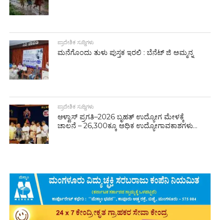
ಪ್ರಾದೇಶಿಕ ಸುದ್ದಿಗಳು
ಮನೆಗೊಂದು ತುಳು ಪುಸ್ತಕ ಇರಲಿ : ಬೆನೆಟ್ ಜಿ ಅಮ್ಮನ್ನ
ಪ್ರಾದೇಶಿಕ ಸುದ್ದಿಗಳು
ಆಳ್ವಾಸ್ ಪ್ರಗತಿ–2026 ಬೃಹತ್ ಉದ್ಯೋಗ ಮೇಳಕ್ಕೆ
ಚಾಲನೆ – 26,300ಕ್ಕೂ ಅಧಿಕ ಉದ್ಯೋಗಾವಕಾಶಗಳು...