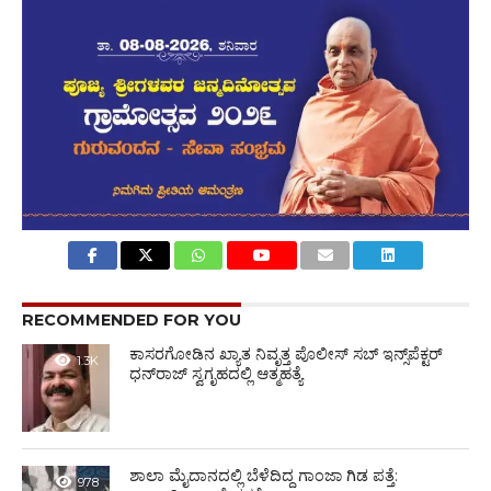
RECOMMENDED FOR YOU
ಕಾಸರಗೋಡಿನ ಖ್ಯಾತ ನಿವೃತ್ತ ಪೊಲೀಸ್ ಸಬ್ ಇನ್ಸ್‌ಪೆಕ್ಟರ್
1.3K
ಧನ್‌ರಾಜ್ ಸ್ವಗೃಹದಲ್ಲಿ ಆತ್ಮಹತ್ಯೆ
ಶಾಲಾ ಮೈದಾನದಲ್ಲಿ ಬೆಳೆದಿದ್ದ ಗಾಂಜಾ ಗಿಡ ಪತ್ತೆ:
978