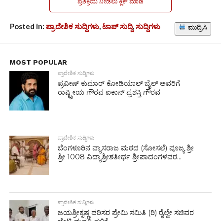
ಪ್ರತಿಕ್ರಿಯೆ ನೀಡಲು ಕ್ಲಿಕ್ ಮಾಡಿ
Posted in:
ಪ್ರಾದೇಶಿಕ ಸುದ್ದಿಗಳು
,
ಟಾಪ್ ಸುದ್ದಿ
,
ಸುದ್ದಿಗಳು
ಮುದ್ರಿಸಿ
MOST POPULAR
ಪ್ರಾದೇಶಿಕ ಸುದ್ದಿಗಳು
ಪ್ರವೀಣ್ ಕುಮಾರ್ ಕೋಡಿಯಾಲ್ ಬೈಲ್ ಅವರಿಗೆ
ರಾಷ್ಟ್ರೀಯ ಗೌರವ ಐಕಾನ್ ಪ್ರಶಸ್ತಿ ಗೌರವ
ಪ್ರಾದೇಶಿಕ ಸುದ್ದಿಗಳು
ಬೆಂಗಳೂರಿನ ವ್ಯಾಸರಾಜ ಮಠದ (ಸೋಸಲೆ) ಪೂಜ್ಯ ಶ್ರೀ
ಶ್ರೀ 1008 ವಿದ್ಯಾಶ್ರೀಶತೀರ್ಥ ಶ್ರೀಪಾದಂಗಳವರ...
ಪ್ರಾದೇಶಿಕ ಸುದ್ದಿಗಳು
ಜಯಶ್ರೀಕೃಷ್ಣ ಪರಿಸರ ಪ್ರೇಮಿ ಸಮಿತಿ (ರಿ) ರೈಲ್ವೇ ಸಚಿವರ