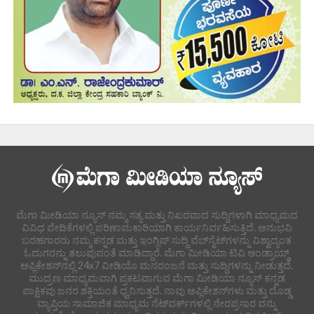
ಮೆಗಾ ಮೀಡಿಯಾ ನ್ಯೂಸ್ ನಮ್ಮ ಸತ್ಯ ಮತ್ತು ನಿಖರವಾದ ಸುದ್ದಿಗಳಾಗಿ ಮಾಧ್ಯಮದ
ವಿವಿಧ ವೇದಿಕೆಗಳಲ್ಲಿ ಪರಿಣಾಮಕಾರಿಯಾಗಿ ಕಾರ್ಯನಿರ್ವಹಿಸುತ್ತಿದೆ. ಅನುಭವಿ
ಬರಹಗಾರರು ನಮ್ಮ ಕನ್ನಡ ಮತ್ತು ಇಂಗ್ಲಿಷ್ ಸುದ್ದಿ ವೆಬ್‌ಸೈಟ್‌ಗಳನ್ನು ವಿಶ್ವಾದ್ಯಂತ
ಓದುಗರನ್ನು ತಲುಪುವಂತೆ ಮಾಡಿದ್ದಾರೆ. ಮೆಗಾ ಮೀಡಿಯಾ ಟಿವಿ ಆಂಡ್ರಾಯ್ಡ್
ಅಪ್ಲಿಕೇಶನ್‌ನಲ್ಲಿ 24x7 ವೀಡಿಯೊ ಮನರಂಜನೆ ಮತ್ತು ಸುದ್ದಿಗಳನ್ನು ನೀಡುತ್ತದೆ.
ಮುದ್ರಣ ಮಾಧ್ಯಮವಾಗಿ ಪ್ರಕಟವಾಗುವ ಮೆಗಾ ಮೀಡಿಯಾ ನ್ಯೂಸ್ ಕನ್ನಡ
ಪಾಕ್ಷಿಕವು ಜನರ ಶಕ್ತಿಯಂತೆ ಧ್ವನಿಸುತ್ತದೆ. ನಾವು ಅಪ್ಲಿಕೇಶನ್‌ಗಳು ಮತ್ತು ದೊಡ್ಡ
ವ್ಯಾಪ್ತಿಯ ಸಾಮಾಜಿಕ ಮಾಧ್ಯಮ ನೆಟ್‌ವರ್ಕ್‌ಗಳಲ್ಲಿ ನೇರಪ್ರಸಾರ ವನ್ನು