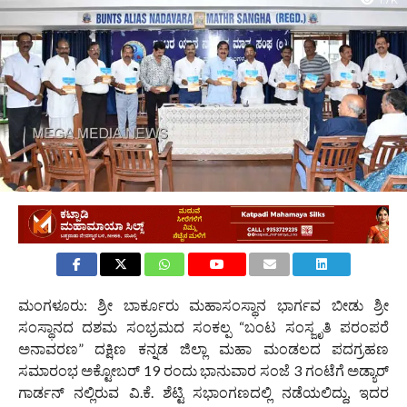
1.7K
ಮಂಗಳೂರು: ಶ್ರೀ ಬಾರ್ಕೂರು ಮಹಾಸಂಸ್ಥಾನ ಭಾರ್ಗವ ಬೀಡು ಶ್ರೀ
ಸಂಸ್ಥಾನದ ದಶಮ ಸಂಭ್ರಮದ ಸಂಕಲ್ಪ “ಬಂಟ ಸಂಸ್ಜೃತಿ ಪರಂಪರೆ
ಅನಾವರಣ” ದಕ್ಷಿಣ ಕನ್ನಡ ಜಿಲ್ಲಾ ಮಹಾ ಮಂಡಲದ ಪದಗ್ರಹಣ
ಸಮಾರಂಭ ಅಕ್ಟೋಬರ್ 19 ರಂದು ಭಾನುವಾರ ಸಂಜೆ 3 ಗಂಟೆಗೆ ಅಡ್ಯಾರ್
ಗಾರ್ಡನ್ ನಲ್ಲಿರುವ ವಿ.ಕೆ. ಶೆಟ್ಟಿ ಸಭಾಂಗಣದಲ್ಲಿ ನಡೆಯಲಿದ್ದು, ಇದರ