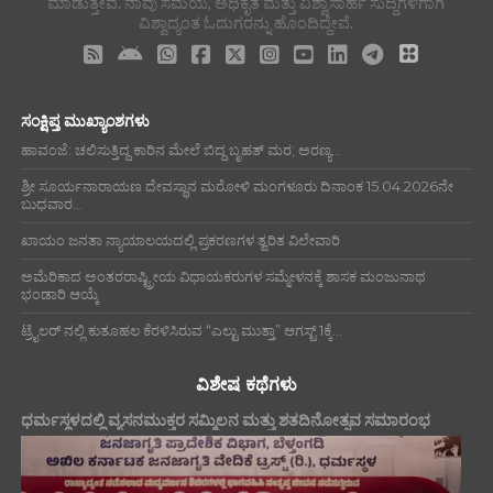
ಮಾಡುತ್ತೇವೆ. ನಾವು ಸಮಯ, ಅಧಿಕೃತ ಮತ್ತು ವಿಶ್ವಾಸಾರ್ಹ ಸುದ್ದಿಗಳಿಗಾಗಿ
ವಿಶ್ವಾದ್ಯಂತ ಓದುಗರನ್ನು ಹೊಂದಿದ್ದೇವೆ.
ಸಂಕ್ಷಿಪ್ತ ಮುಖ್ಯಾಂಶಗಳು
ಹಾವಂಜೆ: ಚಲಿಸುತ್ತಿದ್ದ ಕಾರಿನ ಮೇಲೆ ಬಿದ್ದ ಬೃಹತ್ ಮರ; ಅರಣ್ಯ...
ಶ್ರೀ ಸೂರ್ಯನಾರಾಯಣ ದೇವಸ್ಥಾನ ಮರೋಳಿ ಮಂಗಳೂರು ದಿನಾಂಕ 15.04.2026ನೇ
ಬುಧವಾರ...
ಖಾಯಂ ಜನತಾ ನ್ಯಾಯಾಲಯದಲ್ಲಿ ಪ್ರಕರಣಗಳ ತ್ವರಿತ ವಿಲೇವಾರಿ
ಅಮೆರಿಕಾದ ಅಂತರರಾಷ್ಟ್ರೀಯ ವಿಧಾಯಕರುಗಳ ಸಮ್ಮೇಳನಕ್ಕೆ ಶಾಸಕ ಮಂಜುನಾಥ
ಭಂಡಾರಿ ಆಯ್ಕೆ
ಟ್ರೈಲರ್ ನಲ್ಲಿ ಕುತೂಹಲ ಕೆರಳಿಸಿರುವ “ಎಲ್ಟು ಮುತ್ತಾ” ಆಗಸ್ಟ್ 1ಕ್ಕೆ...
ವಿಶೇಷ ಕಥೆಗಳು
ಧರ್ಮಸ್ಥಳದಲ್ಲಿ ವ್ಯಸನಮುಕ್ತರ ಸಮ್ಮಿಲನ ಮತ್ತು ಶತದಿನೋತ್ಸವ ಸಮಾರಂಭ