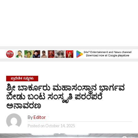
ಪ್ರಾದೇಶಿಕ ಸುದ್ದಿಗಳು
ಶ್ರೀ ಬಾರ್ಕೂರು ಮಹಾಸಂಸ್ಥಾನ ಭಾರ್ಗವ
ಬೀಡು ಬಂಟ ಸಂಸ್ಕೃತಿ ಪರಂಪರೆ
ಅನಾವರಣ
By
Editor
Posted on
October 14, 2025