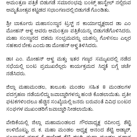
ಆಮಂತ್ರಣ ಪತ್ರಿಕೆ ಬಿಡುಗಡೆ ಸಮಾರಂಭವು ಬಂಟ್ಸ್ ಹಾಸ್ಟೇಲ್ ನಲ್ಲಿರುವ
ಅಮೃತೋತ್ಸವ ಕಟ್ಟಡದ ಸಭಾಂಗಣದಲ್ಲಿ ಬಿಡುಗಡೆ ಗೊಂಡಿತು.
ಶ್ರೀ ಬಾರ್ಕೂರು ಮಹಾಸಂಸ್ಥಾನ ಟ್ರಸ್ಟ್ ನ ಕಾರ್ಯಾಧ್ಯಕ್ಷರಾದ ಡಾ ಎಂ
ಮೋಹನ್ ಆಳ್ವ ಅವರು ಆಮಂತ್ರಣ ಪತ್ರಿಕೆಯನ್ನು ಬಿಡುಗಡೆಗೊಳಿಸಿದರು.
ಮಹಾ ಸಂಸ್ಥಾನದ ದಶಮ ಸಂಭ್ರಮವನ್ನು ಯಶಸ್ಸು ಗೊಳಿಸಲು ಎಲ್ಲರ
ಸಹಕಾರ ಬೇಕು ಎಂದು ಡಾ ಮೋಹನ್ ಆಳ್ವ ತಿಳಿಸಿದರು.
ಡಾl ಎಂ. ಮೋಹನ್ ಆಳ್ವ ಮತ್ತು ಇತರ ಗಣ್ಯರ ಸಮ್ಮುಖದಲ್ಲಿ ನಡೆದ
ಸಭೆಯಲ್ಲಿ ಬಂಟ ಪ್ರಮುಖರೆಲ್ಲರು ಕಾರ್ಯಕ್ರಮದ ಸಿದ್ಧತೆ ಬಗ್ಗೆ ಚರ್ಚೆ
ನಡೆಸಿದರು.
ಜಿಲ್ಲಾ ಮಹಾಮಂಡಲ, ತಾಲೂಕು ಮಂಡಲ ಸಹಿತ 8 ಮಂಡಲಗಳ
ಪದಗ್ರಹಣ ನಡೆಯಲಿದ್ದು ಜವಾಬ್ದಾರಿಗಳನ್ನು ಹಂಚಿ ಕೊಡಲಾಯಿತು. ಪ್ರತೀ
ಘಟಕಗಳಿಂದಲೂ ಹೆಚ್ಚಿನ ಸಂಖ್ಯೆಯಲ್ಲಿ ಜನರು ಬರುವಂತೆ ವಿವಿಧ ಬಂಟರ
ಸಂಘಗಳ‌ ಮುಖಂಡರಿಗೆ ಜವಾಬ್ದಾರಿ ನೀಡಲಾಯಿತು.
ವೇದಿಕೆಯಲ್ಲಿ ಜಿಲ್ಲಾ ಮಹಾಮಂಡಲದ ಗೌರವಾಧ್ಯಕ್ಷ ರವೀಂದ್ರ ಶೆಟ್ಟಿ
ಉಳಿದೊಟ್ಟು, ದ. ಕ. ಮಹಾ ಮಂಡಲ ಅಧ್ಯಕ್ಷ ಆನಂದ ಶೆಟ್ಟಿ ಅಡ್ಯಾರ್,
ಸಂಸ್ಥಾನದ ವಕ್ತಾರ ಕೆ ರಾಜೇಶ್ ಶೆಟ್ಟಿ ಶಬರಿ, ಮಹಾ ಮಂಡಲ ಪ್ರಧಾನ