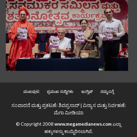
ಮುಖಪುಟ
ಪ್ರಮುಖ ಸುದ್ದಿಗಳು
ಇಂಗ್ಲಿಷ್
ನಮ್ಮ ಬಗ್ಗೆ
ಸಂಪಾದನೆ ಮತ್ತು ಪ್ರಕಟಣೆ: ಶಿವಪ್ರಸಾದ್ | ವಿನ್ಯಾಸ ಮತ್ತು ನಿರ್ವಹಣೆ:
ಮೆಗಾ ಮೀಡಿಯಾ
© Copyright 2008
www.megamedianews.com
ಎಲ್ಲಾ
ಹಕ್ಕುಗಳನ್ನು ಕಾಯ್ದಿರಿಸಲಾಗಿದೆ.