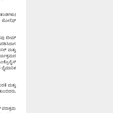
3 ತಂಡಗಳು)
ಟ್ ಜೋಸೆಫ್
ಡವು ಟೀಮ್
ಪಡಿಸಿದಾಗ
ಸರ್ ಮತ್ತು
ಾರ್ಯಕ್ರಮದ
ಂಕ್ರೊನೈಸ್
ುವ ವೈಮಾನಿಕ
ರತೆ ಮತ್ತು
 ತುಂಬಿದರು,
್ ಪರಾಕ್ರಮ