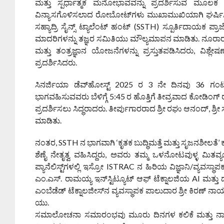
ಮತ್ತು ಸ್ಪರ್ಧಾತ್ಮಕ ಮನೋಭಾವವನ್ನು ಪ್ರದರ್ಶಿಸುವ ಮೂಲಕ ರ
ವಿನ್ಯಾಸಗೊಳಿಸಲಾದ ರೋಬೋಟ್‌ಗಳು ಮುಖಾಮುಖಿಯಾಗಿ ಘರ್ಷಿಸಿದ
ಸಹ್ಯಾದ್ರಿ ಸೈನ್ಸ್ ಟ್ಯಾಲೆಂಟ್ ಹಂಟ್ (SSTH) ಸ್ಪೂರ್ತಿದಾಯಕ ಪ್ರಾ
ಮಾದರಿಗಳನ್ನು ತಜ್ಞರ ಸಮಿತಿಯು ಮೌಲ್ಯಮಾಪನ ಮಾಡಿತು. ನೂರಾರು ಪ್ರ
ಮತ್ತು ತಂತ್ರಜ್ಞಾನ ಯೋಜನೆಗಳನ್ನು ಪ್ರಸ್ತುತಪಡಿಸಿದರು, ವಿಶ್ಲ
ಪ್ರದರ್ಶಿಸಿದರು.
ಸಿನರ್ಜಿಯಾ ಡೆವ್‌ಹೋಸ್ಟ್ 2025 ರ 3 ನೇ ದಿನವು 36 ಗಂಟೆಗ
ಭಾಗವಹಿಸುವವರು ಬೆಳಿಗ್ಗೆ 5:45 ರ ಹೊತ್ತಿಗೆ ತೀವ್ರವಾದ ಕೋಡಿಂಗ್ ರ
ಪ್ರದರ್ಶಿಸಲು ಸಿದ್ಧರಾದರು. ತೀರ್ಪುಗಾರರಾದ ಶ್ರೀ ರಘು ಆನಂದ್, 
ಮಾಡಿತು.
ನಂತರ, SSTH ನ ಭಾಗವಾಗಿ ‘ಕೃತಕ ಬುದ್ಧಿಮತ್ತೆ ಮತ್ತು ಸೃಜನಶೀಲತೆ
ಶೆಣೈ ನೇತೃತ್ವ ವಹಿಸಿದ್ದರು, ಅವರು ತಮ್ಮ ಒಳನೋಟವುಳ್ಳ ಮಿತವ್ಯ
ಪ್ಯಾನೆಲಿಸ್ಟ್‌ಗಳಲ್ಲಿ ಇಸ್ರೋ ISTRAC ನ ಹಿರಿಯ ವಿಜ್ಞಾನಿ/ವ್ಯವಸ
ಎಂ.ಎಸ್. ರಾಮಯ್ಯ ಇನ್‌ಸ್ಟಿಟ್ಯೂಟ್ ಆಫ್ ಟೆಕ್ನಾಲಜಿಯ AI ಮತ್ತು ಡೇ
ಎಂಬೆಡೆಡ್ ಟೆಕ್ನಾಲಜೀಸ್‌ನ ವ್ಯವಸ್ಥಾಪಕ ಪಾಲುದಾರ ಶ್ರೀ ಕಿರಣ್ ನಾಯಕ
ಯು.
ಸಮಾಲೋಚನಾ ಸಮಾರಂಭವು ಮೂರು ದಿನಗಳ ಕಲಿಕೆ ಮತ್ತು ನಾವೀನ್ಯತೆ