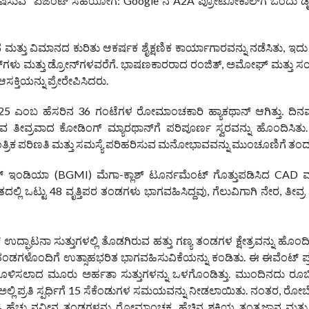
ವೇಷಿಸುವ “ಏಜೆಂಟ್ ಸಹಯೋಗ: Google ನ A2A ಪ್ರೋಟೋಕಾಲ್‌ಗೆ ಒಂದು ಡ
 ಮತ್ತು ವಿಮಾನದ ಕುರಿತು ಆಕರ್ಷಕ ಶೈಕ್ಷಣಿಕ ಕಾರ್ಯಾಗಾರವನ್ನು ನಡೆಸಿತು, ಇ
್‌ಗಳು ಮತ್ತು ಡ್ರೋನ್‌ಗಳವರೆಗೆ. ಭಾಷಣಕಾರರಾದ ರಂಜಿತ್, ಅಮೋಘ್ ಮತ್ತು ಸ
ತಿಯನ್ನು ಪ್ರೇರೇಪಿಸಿದರು.
 ಎಂಬ ಹೆಸರಿನ 36 ಗಂಟೆಗಳ ರೋಮಾಂಚಕಾರಿ ಹ್ಯಾಕಥಾನ್ ಆಗಿತ್ತು. ದಿನವ
ತೀವ್ರವಾದ ಕೋಡಿಂಗ್ ಮ್ಯಾರಥಾನ್‌ಗೆ ಪರಿಪೂರ್ಣ ಸ್ವರವನ್ನು ಹೊಂದಿಸಿತು.
ಂತ್ರಿಕ ಪರಿಣತಿ ಮತ್ತು ಸಮಸ್ಯೆ ಪರಿಹರಿಸುವ ಮನೋಭಾವವನ್ನು ಮುಂಚೂಣಿಗೆ ತಂದ
ಬೈಲ್ ಇಂಡಿಯಾ (BGMI) ಮೆಗಾ-ಕ್ಲಾಶ್ ಟೂರ್ನಮೆಂಟ್ ಗೊತ್ತುಪಡಿಸಿದ CAD 
ಲ್ಲಿ ಒಟ್ಟು 48 ವೃತ್ತಿಪರ ತಂಡಗಳು ಭಾಗವಹಿಸಿದ್ದವು, ಗೆಲುವಿಗಾಗಿ ನೇರ, ತೀವ್ರ ಸ್
ಉದ್ಘಾಟನಾ ಸುತ್ತುಗಳಲ್ಲಿ ತೊಡಗಿರುವ ಹತ್ತು ಗಣ್ಯ ತಂಡಗಳ ಕ್ಷೇತ್ರವನ್ನು ಹೊಂದ
ತಂಡಗಳೊಂದಿಗೆ ಉತ್ಸಾಹಭರಿತ ಭಾಗವಹಿಸುವಿಕೆಯನ್ನು ಕಂಡಿತು. ಈ ಈವೆಂಟ್ ಪ
ಸಗೊಳಿಸಲಾದ ಮೂರು ಅರ್ಹತಾ ಸುತ್ತುಗಳನ್ನು ಒಳಗೊಂಡಿತ್ತು. ಮುಂದಿನದು ರೂಬಿಕ್
ಅಲ್ಲಿ ಪ್ರತಿ ಸ್ಪರ್ಧಿಗೆ 15 ಸೆಕೆಂಡುಗಳ ಸಮಯವನ್ನು ನೀಡಲಾಯಿತು. ನಂತರ, ರ
ಚ್ಚು ನವೀನ ತಂಡಗಳನ್ನು ರೋಮಾಂಚಕ, ಹೆಚ್ಚಿನ ಶಕ್ತಿಯ ತಂತ್ರಜ್ಞಾನ ಮತ್ತು ಸ್