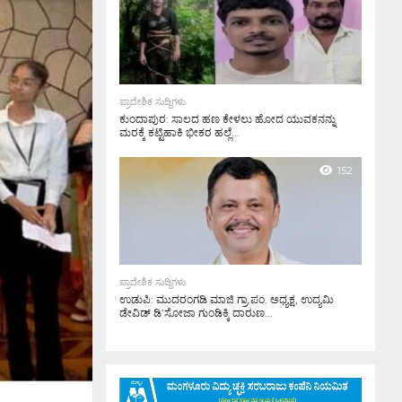
ಪ್ರಾದೇಶಿಕ ಸುದ್ದಿಗಳು
ಕುಂದಾಪುರ: ಸಾಲದ ಹಣ ಕೇಳಲು ಹೋದ ಯುವಕನನ್ನು
ಮರಕ್ಕೆ ಕಟ್ಟಿಹಾಕಿ ಭೀಕರ ಹಲ್ಲೆ...
152
ಪ್ರಾದೇಶಿಕ ಸುದ್ದಿಗಳು
ಉಡುಪಿ: ಮುದರಂಗಡಿ ಮಾಜಿ ಗ್ರಾ.ಪಂ. ಅಧ್ಯಕ್ಷ, ಉದ್ಯಮಿ
ಡೇವಿಡ್ ಡಿ’ಸೋಜಾ ಗುಂಡಿಕ್ಕಿ ದಾರುಣ...