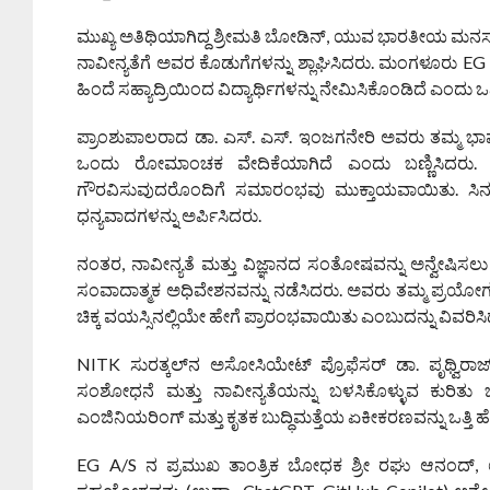
ಮುಖ್ಯ ಅತಿಥಿಯಾಗಿದ್ದ ಶ್ರೀಮತಿ ಬೋಡಿನ್, ಯುವ ಭಾರತೀಯ ಮನಸ್ಸುಗ
ನಾವೀನ್ಯತೆಗೆ ಅವರ ಕೊಡುಗೆಗಳನ್ನು ಶ್ಲಾಘಿಸಿದರು. ಮಂಗಳೂರು E
ಹಿಂದೆ ಸಹ್ಯಾದ್ರಿಯಿಂದ ವಿದ್ಯಾರ್ಥಿಗಳನ್ನು ನೇಮಿಸಿಕೊಂಡಿದೆ ಎಂದು ಒ
ಪ್ರಾಂಶುಪಾಲರಾದ ಡಾ. ಎಸ್. ಎಸ್. ಇಂಜಗನೇರಿ ಅವರು ತಮ್ಮ ಭಾಷಣದಲ
ಒಂದು ರೋಮಾಂಚಕ ವೇದಿಕೆಯಾಗಿದೆ ಎಂದು ಬಣ್ಣಿಸಿದರು. ಟ್ರ
ಗೌರವಿಸುವುದರೊಂದಿಗೆ ಸಮಾರಂಭವು ಮುಕ್ತಾಯವಾಯಿತು. ಸಿನ
ಧನ್ಯವಾದಗಳನ್ನು ಅರ್ಪಿಸಿದರು.
ನಂತರ, ನಾವೀನ್ಯತೆ ಮತ್ತು ವಿಜ್ಞಾನದ ಸಂತೋಷವನ್ನು ಅನ್ವೇಷಿಸಲು ವಿದ
ಸಂವಾದಾತ್ಮಕ ಅಧಿವೇಶನವನ್ನು ನಡೆಸಿದರು. ಅವರು ತಮ್ಮ ಪ್ರಯೋ
ಚಿಕ್ಕ ವಯಸ್ಸಿನಲ್ಲಿಯೇ ಹೇಗೆ ಪ್ರಾರಂಭವಾಯಿತು ಎಂಬುದನ್ನು ವಿವರಿಸ
NITK ಸುರತ್ಕಲ್‌ನ ಅಸೋಸಿಯೇಟ್ ಪ್ರೊಫೆಸರ್ ಡಾ. ಪೃಥ್ವಿರಾಜ್
ಸಂಶೋಧನೆ ಮತ್ತು ನಾವೀನ್ಯತೆಯನ್ನು ಬಳಸಿಕೊಳ್ಳುವ ಕುರಿತು 
ಎಂಜಿನಿಯರಿಂಗ್ ಮತ್ತು ಕೃತಕ ಬುದ್ಧಿಮತ್ತೆಯ ಏಕೀಕರಣವನ್ನು ಒತ್ತಿ 
EG A/S ನ ಪ್ರಮುಖ ತಾಂತ್ರಿಕ ಬೋಧಕ ಶ್ರೀ ರಘು ಆನಂದ್, ಉ