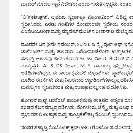
ಮಚಾದ್ ಮೊದಲ ಸ್ಥಾನ ವಿಜೇತರು ಎಂದು ಗುರುತಿಸಲ್ಪಟ್ಟರು, ನಂತರ ಅ
“O(n)slaught”, ಪ್ರಮುಖ ಸ್ಪರ್ಧಾತ್ಮಕ ಪ್ರೋಗ್ರಾಮಿಂಗ್ ವಿಶಿ
ಸ್ಪರ್ಧಿಸಿದರು. ಎರಡು ಗಂಟೆಗಳ ರೋಮಾಂಚಕ ಸ್ಪರ್ಧೆಯ ನಂತರ,
ಎಂಜಿನಿಯರಿಂಗ್ ಮತ್ತು ಮ್ಯಾನೇಜ್‌ಮೆಂಟ್‌ನ ರೀವಾನ್ ಡಿ’ಮೆಲ್ಲೊ ಮ
ಮೂರನೇ ದಿನ (8ನೇ ನವೆಂಬರ್, 2025): ಎ ಸ್ಕೈ ಫುಲ್ ಆಫ್ 
ಚಾಲೆಂಜರ್ಸ್ ಮತ್ತು ಹಲವಾರು ಏರೋಮಾಡೆಲಿಂಗ್ ಉತ್ಸಾಹಿಗಳ
ಸಹ್ಯಾದ್ರಿ ಆಕಾಶವು ಜೀವಂತವಾಯಿತು. ಡಾ. ವಿಜಯ ಕುಮಾರ್ ಬಿ ಪಿ,
ಮುಖ್ಯಸ್ಥರು, AI & DS ವಿಭಾಗ, M. S. ರಾಮಯ್ಯ ಇನ್ಸ್ಟಿಟ್
ಅತಿಥಿಗಳಾಗಿದ್ದರು. ಈ ಕಾರ್ಯಕ್ರಮದಲ್ಲಿ ಡ್ರೋನ್‌ಗಳು, ಕ್ವಾಡ್‌
ಮಾಡಿದ ರಚನೆಗಳು ಮತ್ತು ನಿಖರವಾದ ಲ್ಯಾಂಡಿಂಗ್‌ಗಳನ್ನು ಪ್ರದರ್ಶಿ
ಮನಸ್ಸುಗಳ ಸೃಜನಶೀಲತೆ ಮತ್ತು ಉತ್ಸಾಹವನ್ನು ಸಹ ಪ್ರದರ್ಶಿಸಿತು.
ಹೋವರ್‌ಕ್ರಾಫ್ಟ್ ಚಾಲೆಂಜ್ ಕಾರ್ಯಕ್ರಮವು ಉತ್ಸವದ ಅತ್ಯಂತ ರೋಮ
ತಂಡದ ಕೆಲಸವನ್ನು ಪ್ರದರ್ಶಿಸಿತು. ಬೆಂಗಳೂರು, ಚೆನ್ನೈ ಮತ್ತು ವಿ
ಪ್ರಭಾವಶಾಲಿ ಉತ್ಸಾಹ ಮತ್ತು ತಾಂತ್ರಿಕ ಕೌಶಲ್ಯದೊಂದಿಗೆ ಸ್ಪರ್ಧಿಸಿದರು
ನಂತರ ಸಹ್ಯಾದ್ರಿ ರೊಬೊಟಿಕ್ಸ್ ಕ್ಲಬ್ (SRC) ರೋಬೋ ಸುಮೋವನ್ನು