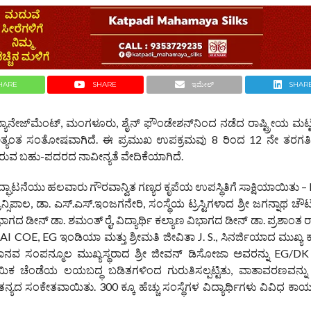
HARE
SHARE
ಇಮೇಲ್
SHAR
ಮ್ಯಾನೇಜ್‌ಮೆಂಟ್, ಮಂಗಳೂರು, ಶೈನ್ ಫೌಂಡೇಶನ್‌ನಿಂದ ನಡೆದ ರಾಷ್ಟ್ರೀಯ ಮ
ಅತ್ಯಂತ ಸಂತೋಷವಾಗಿದೆ. ಈ ಪ್ರಮುಖ ಉಪಕ್ರಮವು 8 ರಿಂದ 12 ನೇ ತರಗತ
ಗಿರುವ ಬಹು-ಪದರದ ನಾವೀನ್ಯತೆ ವೇದಿಕೆಯಾಗಿದೆ.
ಘಾಟನೆಯು ಹಲವಾರು ಗೌರವಾನ್ವಿತ ಗಣ್ಯರ ಕೃಪೆಯ ಉಪಸ್ಥಿತಿಗೆ ಸಾಕ್ಷಿಯಾಯಿತು –
ಿನ್ಸಿಪಾಲ, ಡಾ. ಎಸ್.ಎಸ್.ಇಂಜಗನೇರಿ, ಸಂಸ್ಥೆಯ ಟ್ರಸ್ಟಿಗಳಾದ ಶ್ರೀ ಜಗನ್ನಾಥ ಚೌಟ 
ವಿಭಾಗದ ಡೀನ್ ಡಾ. ಶಮಂತ್ ರೈ, ವಿದ್ಯಾರ್ಥಿ ಕಲ್ಯಾಣ ವಿಭಾಗದ ಡೀನ್ ಡಾ. ಪ್ರಶಾಂತ 
ೈ, – AI COE, EG ಇಂಡಿಯಾ ಮತ್ತು ಶ್ರೀಮತಿ ಜೀವಿತಾ J. S., ಸಿನರ್ಜಿಯಾದ ಮುಖ್ಯ
ವ ಸಂಪನ್ಮೂಲ ಮುಖ್ಯಸ್ಥರಾದ ಶ್ರೀ ಜೀವನ್ ಡಿಸೋಜಾ ಅವರನ್ನು EG/
ಿಕ ಚೆಂಡೆಯ ಲಯಬದ್ಧ ಬಡಿತಗಳಿಂದ ಗುರುತಿಸಲ್ಪಟ್ಟಿತು, ವಾತಾವರಣವನ್ನು ಶಕ
 ಸಂಕೇತವಾಯಿತು. 300 ಕ್ಕೂ ಹೆಚ್ಚು ಸಂಸ್ಥೆಗಳ ವಿದ್ಯಾರ್ಥಿಗಳು ವಿವಿಧ ಕಾರ