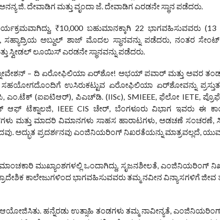
ನನ್ಯ ಜಿ. ದೇವಾಡಿಗ ಮತ್ತು ವೃಂದಾ ಜೆ. ದೇವಾಡಿಗ ಎರಡನೇ ಸ್ಥಾನ ಪಡೆದರು.
ಷ್ಟ ಕಾರ್ಯಕ್ರಮವಾಗಿದ್ದು, ₹10,000 ಬಹುಮಾನಕ್ಕಾಗಿ 22 ಭಾಗವಹಿಸುವವರು (1
 ಸಹ್ಯಾದ್ರಿಯ ಅಬ್ದುಲ್ ಶಾಜ್ ಮೊದಲ ಸ್ಥಾನವನ್ನು ಪಡೆದರು, ನಂತರ ಸೇಂ
ತ್ತು ಸ್ವೀಡಲ್ ಲೂಯಿಸ್ ಎರಡನೇ ಸ್ಥಾನವನ್ನು ಪಡೆದರು.
ಇನ್ನೋವೇಶನ್ – ದಿ ಏರೋಫಿಲಿಯಾ ಏರ್‌ಶೋ! ಅಭಯ್ ಪವಾರ್ ಮತ್ತು ಅವರ ತಂ
 ಸಹಯೋಗದೊಂದಿಗೆ ಉಸಿರುಕಟ್ಟುವ ಏರೋಫಿಲಿಯಾ ಏರ್‌ಶೋವನ್ನು ಪ್ರಸ್ತುತ
 ಎಂ.ಟೆಕ್ (ಐಐಟಿಆರ್), ಪಿಎಚ್‌ಡಿ. (IISc), SMIEEE, ಫೆಲೋ IETE, ಪ್ರೊಫೆ
ಯೂಟ್ ಆಫ್ ಟೆಕ್ನಾಲಜಿ, IEEE CIS ಚೇರ್, ಬೆಂಗಳೂರು ವಿಭಾಗ ಇವರು ಈ ಕ
ಕಾಪ್ಟರ್‌ಗಳು ಮತ್ತು ಮಾದರಿ ವಿಮಾನಗಳು ಸಾಹಸ ಹಾರಾಟಗಳು, ಅಡಚಣೆ ಸಂಚರಣೆ, ಸಿ
ಸಿದವು. ಅದ್ಭುತ ಪ್ರದರ್ಶನವು ಎಂಜಿನಿಯರಿಂಗ್ ನಿಖರತೆಯನ್ನು ಮಾತ್ರವಲ್ಲದೆ, ಯ
ಾಂಚಕಾರಿ ಮುಖ್ಯಾಂಶಗಳಲ್ಲಿ ಒಂದಾಗಿದ್ದು, ಸೃಜನಶೀಲತೆ, ಎಂಜಿನಿಯರಿಂಗ್ ನಿಖ
ವಿಧ ಪ್ರಾದೇಶಿಕ ಕಾಲೇಜುಗಳಿಂದ ಭಾಗವಹಿಸುವವರು ತಮ್ಮ ನವೀನ ವಿನ್ಯಾಸಗಳಿಗೆ ಜೀವ
.
 ಆಯೋಜಿಸಿತು. ಹನ್ನೆರಡು ಉತ್ಸಾಹಿ ತಂಡಗಳು ತಮ್ಮ ನಾವೀನ್ಯತೆ, ಎಂಜಿನಿಯರಿಂಗ