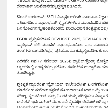
ಸಹಯೋಗವನ್ನು (ಉದಾ., ChatGPT, GitHub Copilot) ಅನ್
ದೇವ್‌ಟಾಕ್ ಅಧಿವೇಶನವನ್ನು ಪ್ರಸ್ತುತಪಡಿಸಿದರು.
ಟೀಮ್ ಚಾಲೆಂಜರ್ಸ್ SSTH ವಿದ್ಯಾರ್ಥಿಗಳಿಗಾಗಿ ವಾಯುಬಲವಿಜ್ಞಾನ
ಇತಿಹಾಸದಿಂದ ಪ್ರಾರಂಭವಾಗಿ, ಗ್ಲೈಡರ್‌ಗಳಿಂದ ಮುಂದುವರಿದ ಜೆಟ
ಒಳನೋಟಗಳನ್ನು ಹಂಚಿಕೊಂಡರು, ವಾಯುಯಾನ ತಂತ್ರಜ್ಞಾನದಲ್ಲಿ ಆಸಕ್
EGDK ಪ್ರಸ್ತುತಪಡಿಸಿದ DEVHOST 2025, DEVHACK 2025
ಹ್ಯಾಕಥಾನ್ ಚರ್ಚೆಯೊಂದಿಗೆ ಪ್ರಾರಂಭವಾಯಿತು, ಇದು ಮುಂಬರುವ 
ತಂಡಗಳು ಭಾಗವಹಿಸಿದ್ದವು, ಪ್ರತಿಯೊಂದೂ ತಮ್ಮ ಸೃಜನಶೀಲತೆ, ತಾ
ಎರಡನೇ ದಿನ (7 ನವೆಂಬರ್, 2025): ಬ್ಯಾಟಲ್‌ಗ್ರೌಂಡ್ಸ್ ಮೊ
ಲ್ಯಾಬ್‌ಗಳಲ್ಲಿ ಪಂದ್ಯಗಳನ್ನು ನಡೆಸಿತು. ಈವೆಂಟ್‌ನ ಉದ್ಘಾಟನಾ ಹಂತದ
ತೊಡಗಿದ್ದವು.
ಪ್ರತಿಷ್ಠಿತ ವ್ಯಾಲರಂಟ್ ‘ಫೈರ್ ಬಾಲ್’ ಕಾಲೇಜಿಯೇಟ್ ಟೂರ್ನಮೆಂಟ್ 
ಮಾಡೆಲಿಂಗ್ ಈವೆಂಟ್ ಸ್ಪರ್ಧೆಗೆ ನೋಂದಾಯಿಸಿಕೊಂಡ ಒಟ್ಟು 19 
ಕೌಶಲ್ಯ, ಸೃಜನಶೀಲತೆ ಮತ್ತು ನಿಖರತೆಯನ್ನು ಪರೀಕ್ಷಿಸಲು ವಿನ್ಯಾ
ಈವೆಂಟ್, ಇದು ವಾಕಿಂಗ್ ನೋಂದಣಿ ವೈಯಕ್ತಿಕ ಈವೆಂಟ್ ಆಗಿದ್ದು, 
ಟೂರ್ನಮೆಂಟ್ ಅದ್ಭುತ ಯಶಸ್ಸಿನೊಂದಿಗೆ ಮುಕ್ತಾಯವಾಯಿತು, 24 ಹೆ