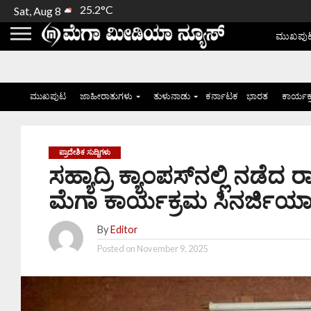
25.2°C
Sat, Aug 8
ಮುಖಪು
ಮುಖಪುಟ
ಜಾಹೀರಾತುಗಳು
ತುಳುನಾಡು
ಕರ್ನಾಟಕ
ಭಾರತ
ಕಾರ್ಯಕ
ಪ್ರಾದೇಶಿಕ ಸುದ್ದಿಗಳು
ಸಹ್ಯಾದ್ರಿ ಕ್ಯಾಂಪಸ್‌ನಲ್ಲಿ ನಡೆ
ಮೆಗಾ ಕಾರ್ಯಕ್ರಮ ಸಿನರ್ಜಿಯ
By
Editor
Posted on
November 9, 2025