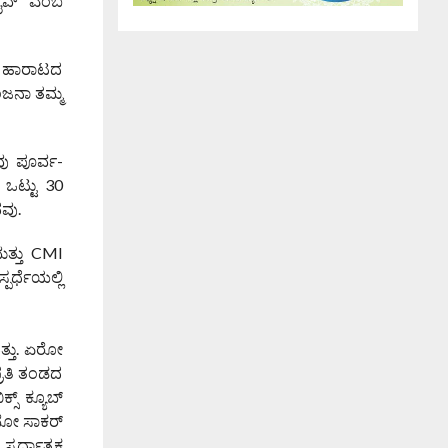
ೈವ್” ಎಂಬ
ದು ಹಾರಾಟದ
ಂಜನಾ ತಮ್ಮ
ು ಪೂರ್ವ-
 ಒಟ್ಟು 30
ವು.
ಮತ್ತು CMI
ಪರ್ಧೆಯಲ್ಲಿ
ಿತ್ತು. ಏರೋ
್ರತಿ ತಂಡದ
ಸ್ ಕ್ಯೂಬ್
ೋಬೋ ಸಾಕರ್
ಪರ್ಧಾತ್ಮಕ