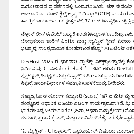
ಮನೋಭಾವದ ಪ್ರದರ್ಶನದಲ್ಲಿ ಒಂದುಗೂಡಿಸಿತು. ಚೆಸ್ ಈವೆಂಟ್ 2
ಆಡಲಾಯಿತು. ರೂಟ್ ಕ್ವೆಸ್ಟ್ ಕ್ಯಾಪ್ಚರ್ ದಿ ಫ್ಲಾಗ್ (CTF) ಒಂದು ರೋ
ತಾಂತ್ರಿಕ ಕಾರ್ಯಗಳಂತಹ ಕ್ಷೇತ್ರಗಳಲ್ಲಿ 37 ತಂಡಗಳು ಸ್ಪರ್ಧಿಸುತ್ತಿದ್ದವು
ಡ್ರೋನ್ ರೇಸ್ ಈವೆಂಟ್ ಒಟ್ಟು 5 ತಂಡಗಳನ್ನು ಒಳಗೊಂಡಿತ್ತು. ವಾಟ
ಬೋಧಕರಾದ ಚಾರಿಸ್ ಪಿಂಟೊ ಮತ್ತು ಸ್ಯಾಮ್ವಿನ್ ಸ್ಟೀವ್ ಪೆರೇರಾ ನ
ಭವಿಷ್ಯವು ಸಾಂಪ್ರದಾಯಿಕ ಕೋಡರ್‌ಗಿಂತ ಹೆಚ್ಚಾಗಿ AI ಏಜೆಂಟ್ ಆರ್ಕೆಸ್ಟ
DevHost 2025 ರ ಭಾಗವಾಗಿ ಪ್ರಾಜೆಕ್ಟ್ ಎಕ್ಸ್‌ಕ್ಯಾಲಿಡ್ರಾದಲ್
ನಿರ್ಮಿಸುವುದು: ಸಹಯೋಗ, ಕೊಡುಗೆ, ರಚಿಸಿ” ಕುರಿತು DevTalk 
ಪ್ರೊಟೆಕ್ಷನ್, ಡಿಟೆಕ್ಷನ್ ಮತ್ತು ರೆಸ್ಪಾನ್ಸ್” ಕುರಿತು ಮತ್ತೊಂದು D
ಡಿಫೆನ್ಸ್ ಕಾರ್ಯವಿಧಾನಗಳ ಸಮಗ್ರ ತಿಳುವಳಿಕೆಯನ್ನು ನೀಡಿದರು.
ಸಹ್ಯಾದ್ರಿ ಓಪನ್-ಸೋರ್ಸ್ ಕಮ್ಯುನಿಟಿ (SOSC) “ಹೌ ಐ ಮೆಟ್ ಮೈ ಇನ
ತಂತ್ರಜ್ಞಾನ ಆಧಾರಿತ ಐಡಿಯಾ ಪಿಚಿಂಗ್ ಕಾರ್ಯಕ್ರಮವಾಗಿದೆ. ಶ್ರೀ 
ಭಾಗವಹಿಸಿದ್ದ ಟೀಮ್ ನವಿಗೋ (ಹಿಶಾ, ಅಭಿಶಾ ಮತ್ತು ಶ್ರೇಯಾ) ಮ
ಕುಮಾರ್, ಪ್ರಣವ ಪೈ ಎನ್, ಮತ್ತು ಯು ವಿವೇಕ್ ಶೆಣೈ) ಎರಡನೇ ಸ್ಥಾನವ
“ಓ ಮೈ ಗ್ರಿಡ್ – UI ಬ್ಯಾಟಲ್”, ಹ್ಯಾಲೋವೀನ್-ವಿಷಯದ ಮುಂಭಾಗದ