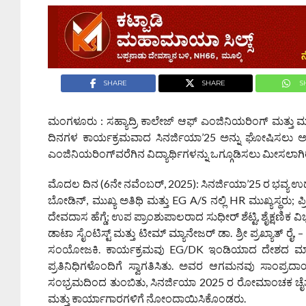
SHARE
SHARE
S
ಮಂಗಳೂರು : ಸಹ್ಯಾದ್ರಿ ಕಾಲೇಜ್ ಆಫ್ ಎಂಜಿನಿಯರಿಂಗ್ ಮತ್ತು 
ದಿನಗಳ ಕಾರ್ಯಕ್ರಮವಾದ ಸಿನರ್ಜಿಯಾ’25 ಅನ್ನು ಘೋಷಿಸಲು 
ಎಂಜಿನಿಯರಿಂಗ್‌ವರೆಗಿನ ವಿದ್ಯಾರ್ಥಿಗಳನ್ನು ಒಗ್ಗೂಡಿಸಲು ಮೀಸಲಾ
ಮೊದಲ ದಿನ (6ನೇ ನವೆಂಬರ್, 2025): ಸಿನರ್ಜಿಯಾ’25 ರ ಭವ್ಯ ಉದ್
ಬೋಡಿನ್, ಮುಖ್ಯ ಅತಿಥಿ ಮತ್ತು EG A/S ನಲ್ಲಿ HR ಮುಖ್ಯಸ್ಥರು; ಪ್ರ
ದೇವದಾಸ ಹೆಗ್ಡೆ; ಉಪ ಪ್ರಾಂಶುಪಾಲರಾದ ಸುಧೀರ್ ಶೆಟ್ಟಿ, ಶೈಕ್ಷಣಿಕ 
ಡಾಟಾ ಸೈಂಟಿಸ್ಟ್ ಮತ್ತು ಟೀಮ್ ಮ್ಯಾನೇಜರ್ ಡಾ. ಶ್ರೀ ಪ್ರಖ್ಯಾತ್ ರ
ಸಂಯೋಜಕಿ. ಕಾರ್ಯಕ್ರಮವು EG/DK ಇಂಡಿಯಾದ ದೇಶದ ಮಾನ
ಪ್ರತಿನಿಧಿಗಳೊಂದಿಗೆ ಸ್ವಾಗತಿಸಿತು. ಅವರ ಆಗಮನವು ಸಾಂಪ್ರದಾಯ
ಸಂಭ್ರಮದಿಂದ ತುಂಬಿತು, ಸಿನರ್ಜಿಯಾ 2025 ರ ರೋಮಾಂಚಕ ಚೈತನ್ಯದ
ಮತ್ತು ಕಾರ್ಯಾಗಾರಗಳಿಗೆ ನೋಂದಾಯಿಸಿಕೊಂಡರು.