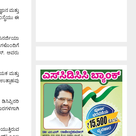
ಞಾನ ಮತ್ತು
ಂಸ್ಥೆಯು ಈ
ಸಿನರ್ಜಿಯಾ
ಗಳೊಂದಿಗೆ
ಸ್. ಅವರು
ದಾಯಕ ಮತ್ತು
 ಉತ್ಸಾಹವು
ಸಿಪ್ಲಿನರಿ
ರಗಳಿಗಾಗಿ
ುತ್ತಿರುವ