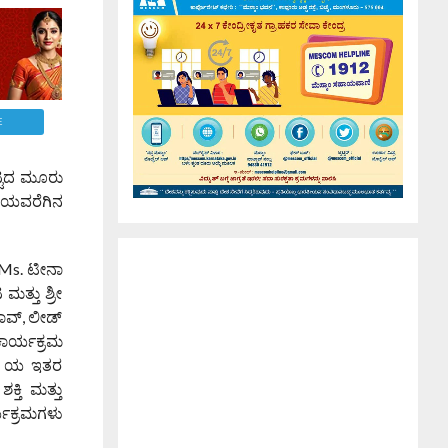
E
ಟ್ಟದ ಮೂರು
ಿಯವರೆಗಿನ
 Ms. ಟೀನಾ
ಮತ್ತು ಶ್ರೀ
ರಾವ್, ಲೀಡ್
 ಕಾರ್ಯಕ್ರಮ
DK ಯ ಇತರ
್ತಿ ಮತ್ತು
್ಯಕ್ರಮಗಳು