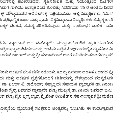
ಿಂಗ್‌ನಲ್ಲಿ ಹೋರಾಡಿದವು. ಸೃಜನಶೀಲತೆ ಮತ್ತು ನಿಯಂತ್ರಣದ ಮಿತಿಗಳನ್ನ
ಾಗ ಗಾಳಿಯು ಉತ್ಸಾಹದಿಂದ ತುಂಬಿತ್ತು. ಸಿನರ್ಜಿಯಾ ’25 ರ ಅಂತಿಮ ದಿನದ
ಜೆಕ್ಟ್ ಮೌಲ್ಯಮಾಪನ ಅಧಿವೇಶನಕ್ಕೆ ಸಾಕ್ಷಿಯಾಯಿತು, ಅಲ್ಲಿ ವಿದ್ಯಾರ್ಥಿಗಳು ನಿರ್
ತಿಭಾನ್ವಿತ ಶಾಲಾ ಮತ್ತು ಪೂರ್ವ-ವಿಶ್ವವಿದ್ಯಾಲಯ ವಿದ್ಯಾರ್ಥಿಗಳು ತಮ್ಮ ಸೃಜನಶ
ೇಷಣಾತ್ಮಕ ಚಿಂತನೆ, ಸಮಸ್ಯೆ-ಪರಿಹರಿಸುವುದು ಮತ್ತು ಸಂಶೋಧನೆ-ಚಾಲಿತ ನಾವೀನ್
ಳ ಹ್ಯಾಕಥಾನ್ ಆದ ಡೆವ್‌ಹ್ಯಾಕ್‌ನ ಮುಕ್ತಾಯದೊಂದಿಗೆ ಪ್ರಾರಂಭವಾಯಿತು
ಾತ್ರಿಯನ್ನು ಮುಗಿಸಿದರು ಮತ್ತು ಅಂತಿಮ ಸುತ್ತಿನ ತೀರ್ಪುಗಾರರಲ್ಲಿ ತಮ್ಮ ನವೀನ ವ
ಶ್ರೀ ಸೂರಜ್ ನಾಗರಾಜ್ ಮತ್ತು ಶ್ರೀ ಸುಹಾಸ್ ರಾವ್ ಅವರ ಸಮಿತಿಯು ತಂಡಗಳನ್ನು 
’ ಕುರಿತು ಆಕರ್ಷಕ ಫಲಕ ಚರ್ಚೆ ನಡೆಯಿತು, ಇದನ್ನು ವ್ಯವಹಾರ ಆಡಳಿತ ವಿಭಾಗದ ಪ್
ಯ ಮತ್ತು ಆಕರ್ಷಕ ಪ್ರಶ್ನೆಗಳೊಂದಿಗೆ ಚರ್ಚೆಯನ್ನು ಕೌಶಲ್ಯದಿಂದ ಮುನ್ನಡೆಸಿದ
್ಥಾಪಕ ಡಾ. ವಿಲಾಸ್ ಟಿ. ರಾಥೋಡ್; ಸಹ್ಯಾದ್ರಿಯ ಸಹಾಯಕ ಪ್ರಾಧ್ಯಾಪಕ ಡಾ. ನಿರಂ
ಟಾ ಸೈನ್ಸ್ ವಿಭಾಗದ ಪ್ರಾಧ್ಯಾಪಕ ಮತ್ತು ಮುಖ್ಯಸ್ಥ ಡಾ. ವಿಜಯ ಕುಮಾರ್ ಬಿ.ಪಿ; ಫ
್ ಮತ್ತು ಟೈನಿ ಪ್ರಿಸ್ಮ್ ಲ್ಯಾಬ್ಸ್ ಪ್ರೈವೇಟ್ ಲಿಮಿಟೆಡ್‌ನ ಸಹ-ಸಂಸ್ಥಾಪಕ ಶ್ರೀ ಮ
ಯ ಪ್ರಯಾಣಕ್ಕೆ ಸೂಕ್ತವಾದ ಅಂತ್ಯವನ್ನು ಸೂಚಿಸಿತು. ಈ ಕಾರ್ಯಕ್ರಮದಲ್ಲಿ