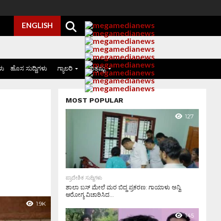
ENGLISH
ಳು
ಹೊಸ ಸುದ್ದಿಗಳು
ಗ್ಯಾಲರಿ
ಮತ್ತಷ್ಟು
MOST POPULAR
127
ಪ್ರಾದೇಶಿಕ ಸುದ್ದಿಗಳು
ಶಾಲಾ ಬಸ್ ಮೇಲೆ ಮರ ಬಿದ್ದ ಪ್ರಕರಣ: ಗಾಯಾಳು ಅನ್ವಿ
ಆರೋಗ್ಯ ವಿಚಾರಿಸಿದ...
1.9K
145