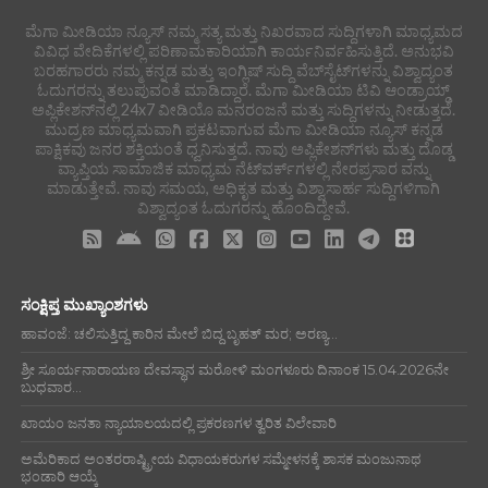
ಮೆಗಾ ಮೀಡಿಯಾ ನ್ಯೂಸ್ ನಮ್ಮ ಸತ್ಯ ಮತ್ತು ನಿಖರವಾದ ಸುದ್ದಿಗಳಾಗಿ ಮಾಧ್ಯಮದ
ವಿವಿಧ ವೇದಿಕೆಗಳಲ್ಲಿ ಪರಿಣಾಮಕಾರಿಯಾಗಿ ಕಾರ್ಯನಿರ್ವಹಿಸುತ್ತಿದೆ. ಅನುಭವಿ
ಬರಹಗಾರರು ನಮ್ಮ ಕನ್ನಡ ಮತ್ತು ಇಂಗ್ಲಿಷ್ ಸುದ್ದಿ ವೆಬ್‌ಸೈಟ್‌ಗಳನ್ನು ವಿಶ್ವಾದ್ಯಂತ
ಓದುಗರನ್ನು ತಲುಪುವಂತೆ ಮಾಡಿದ್ದಾರೆ. ಮೆಗಾ ಮೀಡಿಯಾ ಟಿವಿ ಆಂಡ್ರಾಯ್ಡ್
ಅಪ್ಲಿಕೇಶನ್‌ನಲ್ಲಿ 24x7 ವೀಡಿಯೊ ಮನರಂಜನೆ ಮತ್ತು ಸುದ್ದಿಗಳನ್ನು ನೀಡುತ್ತದೆ.
ಮುದ್ರಣ ಮಾಧ್ಯಮವಾಗಿ ಪ್ರಕಟವಾಗುವ ಮೆಗಾ ಮೀಡಿಯಾ ನ್ಯೂಸ್ ಕನ್ನಡ
ಪಾಕ್ಷಿಕವು ಜನರ ಶಕ್ತಿಯಂತೆ ಧ್ವನಿಸುತ್ತದೆ. ನಾವು ಅಪ್ಲಿಕೇಶನ್‌ಗಳು ಮತ್ತು ದೊಡ್ಡ
ವ್ಯಾಪ್ತಿಯ ಸಾಮಾಜಿಕ ಮಾಧ್ಯಮ ನೆಟ್‌ವರ್ಕ್‌ಗಳಲ್ಲಿ ನೇರಪ್ರಸಾರ ವನ್ನು
ಮಾಡುತ್ತೇವೆ. ನಾವು ಸಮಯ, ಅಧಿಕೃತ ಮತ್ತು ವಿಶ್ವಾಸಾರ್ಹ ಸುದ್ದಿಗಳಿಗಾಗಿ
ವಿಶ್ವಾದ್ಯಂತ ಓದುಗರನ್ನು ಹೊಂದಿದ್ದೇವೆ.
ಸಂಕ್ಷಿಪ್ತ ಮುಖ್ಯಾಂಶಗಳು
ಹಾವಂಜೆ: ಚಲಿಸುತ್ತಿದ್ದ ಕಾರಿನ ಮೇಲೆ ಬಿದ್ದ ಬೃಹತ್ ಮರ; ಅರಣ್ಯ...
ಶ್ರೀ ಸೂರ್ಯನಾರಾಯಣ ದೇವಸ್ಥಾನ ಮರೋಳಿ ಮಂಗಳೂರು ದಿನಾಂಕ 15.04.2026ನೇ
ಬುಧವಾರ...
ಖಾಯಂ ಜನತಾ ನ್ಯಾಯಾಲಯದಲ್ಲಿ ಪ್ರಕರಣಗಳ ತ್ವರಿತ ವಿಲೇವಾರಿ
ಅಮೆರಿಕಾದ ಅಂತರರಾಷ್ಟ್ರೀಯ ವಿಧಾಯಕರುಗಳ ಸಮ್ಮೇಳನಕ್ಕೆ ಶಾಸಕ ಮಂಜುನಾಥ
ಭಂಡಾರಿ ಆಯ್ಕೆ