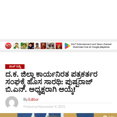
ಟಾಪ್ ಸುದ್ದಿ
ದ.ಕ. ಜಿಲ್ಲಾ ಕಾರ್ಯನಿರತ ಪತ್ರಕರ್ತರ
ಸಂಘಕ್ಕೆ ಹೊಸ ಸಾರಥಿ: ಪುಷ್ಪರಾಜ್
ಬಿ.ಎನ್. ಅಧ್ಯಕ್ಷರಾಗಿ ಆಯ್ಕೆ!
By
Editor
Posted on
November 9, 2025