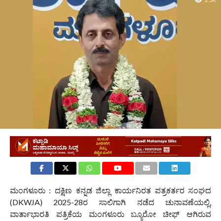
2.3K
ಮಂಗಳೂರು : ದಕ್ಷಿಣ ಕನ್ನಡ ಜಿಲ್ಲಾ ಕಾರ್ಯನಿರತ ಪತ್ರಕರ್ತರ ಸಂಘದ
(DKWJA) 2025-28ರ ಸಾಲಿಗಾಗಿ ನಡೆದ ಚುನಾವಣೆಯಲ್ಲಿ,
ವಾರ್ತಾಭಾರತಿ ಪತ್ರಿಕೆಯ ಮಂಗಳೂರು ಬ್ಯೂರೋ ಚೀಫ್ ಆಗಿರುವ