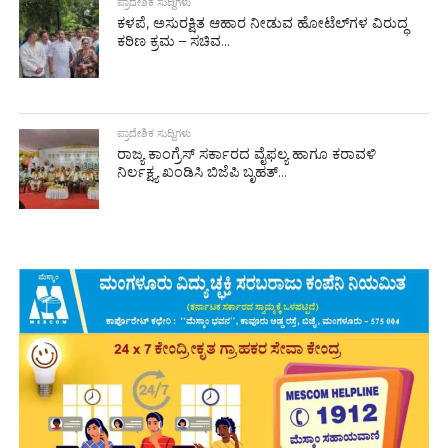
ಪ್ರಾದೇಶಿಕ ಸುದ್ದಿಗಳು
ಕಳಪೆ, ಅಸುರಕ್ಷಿತ ಆಹಾರ ನೀಡುವ ಹೋಟೆಲ್‌ಗಳ ವಿರುದ್ಧ
ಕಠಿಣ ಕ್ರಮ – ಸಚಿವ...
ಪ್ರಾದೇಶಿಕ ಸುದ್ದಿಗಳು
ರಾಜ್ಯ ಕಾಂಗ್ರೆಸ್ ಸರ್ಕಾರದ ವೈಫಲ್ಯ ಹಾಗೂ ಕರಾವಳಿ
ನಿರ್ಲಕ್ಷ್ಯ ಖಂಡಿಸಿ ಬಿಜೆಪಿ ಬೃಹತ್...