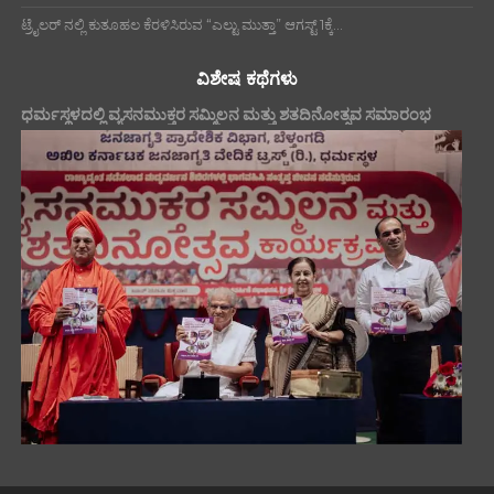
ಟ್ರೈಲರ್ ನಲ್ಲಿ ಕುತೂಹಲ ಕೆರಳಿಸಿರುವ “ಎಲ್ಟು ಮುತ್ತಾ” ಆಗಸ್ಟ್ 1ಕ್ಕೆ...
ವಿಶೇಷ ಕಥೆಗಳು
ಧರ್ಮಸ್ಥಳದಲ್ಲಿ ವ್ಯಸನಮುಕ್ತರ ಸಮ್ಮಿಲನ ಮತ್ತು ಶತದಿನೋತ್ಸವ ಸಮಾರಂಭ