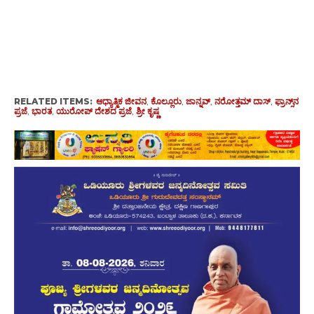
RELATED ITEMS:
ಆಧ್ಯಾತ್ಮಿಕ ಜೀವನ
,
ಕೊಲ್ಲೂರು
,
ಜಾನ್ನವ್
,
ನರೋತ್ತಮ್ ದಾಸ್
,
ಫ್ರಾನ್ಸ್‌ನ
ಪ್ರಜೆ
,
ಭಾರತ
,
ಯುರೋಪ್ ದೇಶದ ಪ್ರಜೆ
,
ಶ್ರೀ ಕೃಷ್ಣ