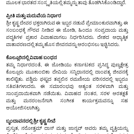
ಮೂಲಕ ಭಾರತದ ಸಂಸ್ಕೃತಿಯಲ್ಲಿ ತಮ್ಮನ್ನು ತಾವು ತೊಡಗಿಸಿಕೊಂಡಿದ್ದಾರೆ.
ಪ್ರೀತಿ ಮತ್ತು ಮದುವೆಯ ನಿರ್ಧಾರ
ಶ್ರೀ ಕೃಷ್ಣ ದೇವರ ಭಕ್ತರಾಗಿರುವ ಈ ಇಬ್ಬರ ನಡುವೆ ಪ್ರೇಮಾಂಕುರವಾಗಿತ್ತು. ಈ
ಸಂಬಂಧಕ್ಕೆ ಗೌರವ ನೀಡಿದ ಈ ಜೋಡಿ, ಹಿಂದೂ ಸಂಪ್ರದಾಯ ಮತ್ತು
ಪದ್ಧತಿಗಳ ಪ್ರಕಾರ ವಿವಾಹವಾಗಲು ನಿರ್ಧರಿಸಿದರು. ದೇಶದ ಆಧ್ಯಾತ್ಮಿಕ
ವಾತಾವರಣದಲ್ಲಿ ತಮ್ಮ ಹೊಸ ಜೀವನವನ್ನು ಆರಂಭಿಸಲು ಇಚ್ಛಿಸಿದರು.
ಕೊಲ್ಲೂರಿನಲ್ಲಿ ವಿವಾಹ ಬಂಧನ
ತಮ್ಮ ನಿರ್ಧಾರದಂತೆ, ಈ ಜೋಡಿಯು ಕರ್ನಾಟಕದ ಪ್ರಸಿದ್ಧ ಪುಣ್ಯಕ್ಷೇತ್ರ
ಕೊಲ್ಲೂರು ಮೂಕಾಂಬಿಕಾ ದೇವಿಯ ಸನ್ನಿಧಾನದಲ್ಲಿ ದಾಂಪತ್ಯ ಜೀವನಕ್ಕೆ
ಕಾಲಿಟ್ಟಿತು. ಪಶ್ಚಿಮ ಘಟ್ಟದ ತಪ್ಪಲಿನ ರಮಣೀಯ ಪರಿಸರದಲ್ಲಿ ಇಬ್ಬರೂ
ಸತಿಪತಿಗಳಾದರು. ಈ ಸಮಾರಂಭವು ಅತ್ಯಂತ ಸರಳವಾಗಿ ಮತ್ತು
ಸಾಂಪ್ರದಾಯಿಕವಾಗಿ ನಡೆಯಿತು. ವಿವಾಹದ ನಂತರ, ಸರಳ ಆರತಕ್ಷತೆ
ಮತ್ತು ಮನರಂಜನೆಗಾಗಿ ಸಂಗೀತ ಕಾರ್ಯಕ್ರಮವನ್ನೂ ಸಹ
ಆಯೋಜಿಸಲಾಗಿತ್ತು.
ಬೃಂದಾವನದಲ್ಲಿ ಶ್ರೀ ಕೃಷ್ಣ ಸೇವೆ
ಪ್ರಸ್ತುತ, ನರೋತ್ತಮ್ ದಾಸ್ ಮತ್ತು ಜಾನ್ನವ್ ಅವರು ತಮ್ಮ ವೃತ್ತಿಯನ್ನು