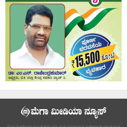
ಮೆಗಾ ಮೀಡಿಯಾ ನ್ಯೂಸ್ ನಮ್ಮ ಸತ್ಯ ಮತ್ತು ನಿಖರವಾದ ಸುದ್ದಿಗಳಾಗಿ ಮಾಧ್ಯಮದ