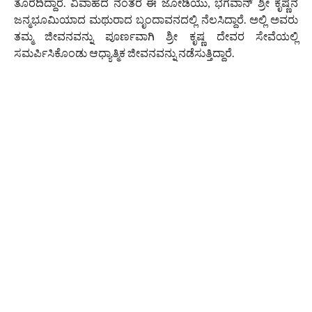
ತೊರೆದಿದ್ದಾರೆ. ವಿವಾಹದ ನಂತರ ಈ ಜೋಡಿಯು, ಭಗವಾನ್ ಶ್ರೀ ಕೃಷ್ಣನ
ಜನ್ಮಭೂಮಿಯಾದ ಮಥುರಾದ ಬೃಂದಾವನದಲ್ಲಿ ನೆಲಸಿದ್ದಾರೆ. ಅಲ್ಲಿ ಅವರು
ತಮ್ಮ ಜೀವನವನ್ನು ಪೂರ್ಣವಾಗಿ ಶ್ರೀ ಕೃಷ್ಣ ದೇವರ ಸೇವೆಯಲ್ಲಿ
ಸಮರ್ಪಿಸಿಕೊಂಡು ಆಧ್ಯಾತ್ಮಿಕ ಜೀವನವನ್ನು ನಡೆಸುತ್ತಿದ್ದಾರೆ.