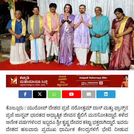
ಕೊಲ್ಲೂರು : ಯುರೋಪ್ ದೇಶದ ಪ್ರಜೆ ನರೋತ್ತಮ್ ದಾಸ್ ಮತ್ತು ಫ್ರಾನ್ಸ್‌ನ
ಪ್ರಜೆ ಜಾನ್ನವ್ ಭಾರತದ ಆಧ್ಯಾತ್ಮಿಕ ಜೀವನ ಶೈಲಿಗೆ ಮನಸೋತಿದ್ದಾರೆ. ಕಳೆದ
ಅನೇಕ ವರ್ಷಗಳಿಂದ ಇಬ್ಬರೂ ಶ್ರೀ ಕೃಷ್ಣ ದೇವರ ಕಟ್ಟಾ ಭಕ್ತರಾಗಿದ್ದಾರೆ. ಇವರು
ದೇಶದ ಹಲವಾರು ಪ್ರಮುಖ ಧಾರ್ಮಿಕ ಕೇಂದ್ರಗಳಿಗೆ ಭೇಟಿ ನೀಡುವ