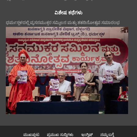
ವಿಶೇಷ ಕಥೆಗಳು
ಧರ್ಮಸ್ಥಳದಲ್ಲಿ ವ್ಯಸನಮುಕ್ತರ ಸಮ್ಮಿಲನ ಮತ್ತು ಶತದಿನೋತ್ಸವ ಸಮಾರಂಭ
ಮುಖಪುಟ
ಪ್ರಮುಖ ಸುದ್ದಿಗಳು
ಇಂಗ್ಲಿಷ್
ನಮ್ಮ ಬಗ್ಗೆ