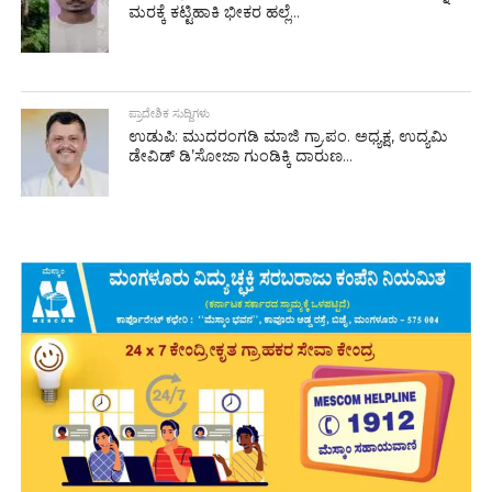
ಮರಕ್ಕೆ ಕಟ್ಟಿಹಾಕಿ ಭೀಕರ ಹಲ್ಲೆ...
ಪ್ರಾದೇಶಿಕ ಸುದ್ದಿಗಳು
ಉಡುಪಿ: ಮುದರಂಗಡಿ ಮಾಜಿ ಗ್ರಾ.ಪಂ. ಅಧ್ಯಕ್ಷ, ಉದ್ಯಮಿ
ಡೇವಿಡ್ ಡಿ’ಸೋಜಾ ಗುಂಡಿಕ್ಕಿ ದಾರುಣ...