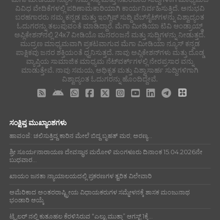
ವಿವಿಧ ವೇದಿಕೆಗಳಲ್ಲಿ ಪರಿಣಾಮಕಾರಿಯಾಗಿ ಕಾರ್ಯನಿರ್ವಹಿಸುತ್ತಿದೆ. ಅನುಭವಿ
ಬರಹಗಾರರು ನಮ್ಮ ಕನ್ನಡ ಮತ್ತು ಇಂಗ್ಲಿಷ್ ಸುದ್ದಿ ವೆಬ್‌ಸೈಟ್‌ಗಳನ್ನು ವಿಶ್ವಾದ್ಯಂತ
ಓದುಗರನ್ನು ತಲುಪುವಂತೆ ಮಾಡಿದ್ದಾರೆ. ಮೆಗಾ ಮೀಡಿಯಾ ಟಿವಿ ಆಂಡ್ರಾಯ್ಡ್
ಅಪ್ಲಿಕೇಶನ್‌ನಲ್ಲಿ 24x7 ವೀಡಿಯೊ ಮನರಂಜನೆ ಮತ್ತು ಸುದ್ದಿಗಳನ್ನು ನೀಡುತ್ತದೆ.
ಮುದ್ರಣ ಮಾಧ್ಯಮವಾಗಿ ಪ್ರಕಟವಾಗುವ ಮೆಗಾ ಮೀಡಿಯಾ ನ್ಯೂಸ್ ಕನ್ನಡ
ಪಾಕ್ಷಿಕವು ಜನರ ಶಕ್ತಿಯಂತೆ ಧ್ವನಿಸುತ್ತದೆ. ನಾವು ಅಪ್ಲಿಕೇಶನ್‌ಗಳು ಮತ್ತು ದೊಡ್ಡ
ವ್ಯಾಪ್ತಿಯ ಸಾಮಾಜಿಕ ಮಾಧ್ಯಮ ನೆಟ್‌ವರ್ಕ್‌ಗಳಲ್ಲಿ ನೇರಪ್ರಸಾರ ವನ್ನು
ಮಾಡುತ್ತೇವೆ. ನಾವು ಸಮಯ, ಅಧಿಕೃತ ಮತ್ತು ವಿಶ್ವಾಸಾರ್ಹ ಸುದ್ದಿಗಳಿಗಾಗಿ
ವಿಶ್ವಾದ್ಯಂತ ಓದುಗರನ್ನು ಹೊಂದಿದ್ದೇವೆ.
ಸಂಕ್ಷಿಪ್ತ ಮುಖ್ಯಾಂಶಗಳು
ಹಾವಂಜೆ: ಚಲಿಸುತ್ತಿದ್ದ ಕಾರಿನ ಮೇಲೆ ಬಿದ್ದ ಬೃಹತ್ ಮರ; ಅರಣ್ಯ...
ಶ್ರೀ ಸೂರ್ಯನಾರಾಯಣ ದೇವಸ್ಥಾನ ಮರೋಳಿ ಮಂಗಳೂರು ದಿನಾಂಕ 15.04.2026ನೇ
ಬುಧವಾರ...
ಖಾಯಂ ಜನತಾ ನ್ಯಾಯಾಲಯದಲ್ಲಿ ಪ್ರಕರಣಗಳ ತ್ವರಿತ ವಿಲೇವಾರಿ
ಅಮೆರಿಕಾದ ಅಂತರರಾಷ್ಟ್ರೀಯ ವಿಧಾಯಕರುಗಳ ಸಮ್ಮೇಳನಕ್ಕೆ ಶಾಸಕ ಮಂಜುನಾಥ
ಭಂಡಾರಿ ಆಯ್ಕೆ
ಟ್ರೈಲರ್ ನಲ್ಲಿ ಕುತೂಹಲ ಕೆರಳಿಸಿರುವ “ಎಲ್ಟು ಮುತ್ತಾ” ಆಗಸ್ಟ್ 1ಕ್ಕೆ...