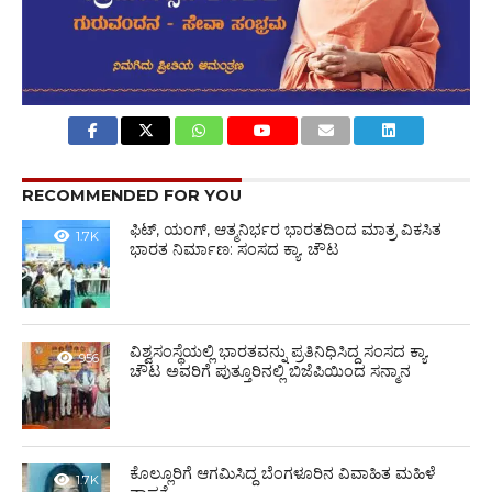
RECOMMENDED FOR YOU
ಫಿಟ್‌, ಯಂಗ್‌, ಆತ್ಮನಿರ್ಭರ ಭಾರತದಿಂದ ಮಾತ್ರ ವಿಕಸಿತ
1.7K
ಭಾರತ ನಿರ್ಮಾಣ: ಸಂಸದ ಕ್ಯಾ. ಚೌಟ
ವಿಶ್ವಸಂಸ್ಥೆಯಲ್ಲಿ ಭಾರತವನ್ನು ಪ್ರತಿನಿಧಿಸಿದ್ದ ಸಂಸದ ಕ್ಯಾ.
956
ಚೌಟ ಅವರಿಗೆ ಪುತ್ತೂರಿನಲ್ಲಿ ಬಿಜೆಪಿಯಿಂದ ಸನ್ಮಾನ
ಕೊಲ್ಲೂರಿಗೆ ಆಗಮಿಸಿದ್ದ ಬೆಂಗಳೂರಿನ ವಿವಾಹಿತ ಮಹಿಳೆ
1.7K