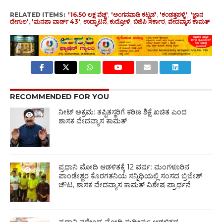
RELATED ITEMS:
'16.50 ಲಕ್ಷ ವೆಚ್ಚ'
,
'ಅಂಗನವಾಡಿ ಕಟ್ಟಡ'
,
'ಕಂಡತ್ತಪಳ್ಳಿ'
,
'ಜ್ಞಾನ
ದೇಗುಲ'
,
'ಮನಪಾ ವಾರ್ಡ್ 43'
,
ಉದ್ಘಾಟನೆ
,
ಕುದ್ರೋಳಿ
,
ಬಿಜೆಪಿ ಸರ್ಕಾರ
,
ವೇದವ್ಯಾಸ ಕಾಮತ್
RECOMMENDED FOR YOU
ನೀಟ್ ಅಕ್ರಮ: ತಪ್ಪಿತಸ್ಥರಿಗೆ ಕಠಿಣ ಶಿಕ್ಷೆ ಖಚಿತ ಎಂದ
1.1K
ಶಾಸಕ ವೇದವ್ಯಾಸ ಕಾಮತ್
ಪ್ರಧಾನಿ ಮೋದಿ ಆಡಳಿತಕ್ಕೆ 12 ವರ್ಷ: ಮಂಗಳೂರಿನ
844
ಪಾಂಡೇಶ್ವರ ಕೊರಗತನಿಯ ಸನ್ನಿಧಿಯಲ್ಲಿ ಸಂಸದ ಬ್ರಿಜೇಶ್
ಚೌಟ, ಶಾಸಕ ವೇದವ್ಯಾಸ ಕಾಮತ್ ವಿಶೇಷ ಪ್ರಾರ್ಥನೆ