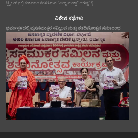
ಟ್ರೈಲರ್ ನಲ್ಲಿ ಕುತೂಹಲ ಕೆರಳಿಸಿರುವ “ಎಲ್ಟು ಮುತ್ತಾ” ಆಗಸ್ಟ್ 1ಕ್ಕೆ...
ವಿಶೇಷ ಕಥೆಗಳು
ಧರ್ಮಸ್ಥಳದಲ್ಲಿ ವ್ಯಸನಮುಕ್ತರ ಸಮ್ಮಿಲನ ಮತ್ತು ಶತದಿನೋತ್ಸವ ಸಮಾರಂಭ