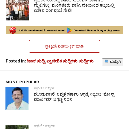
ಪ್ರಧಾನಿ ನರೇಂದ್ರ ಮೋದಿ ಸುದೀರ್ಘ ಆಡಳಿತದ
994
ಮೈಲಿಗಲ್ಲು: ಮಂಗಳೂರು ಬಿಜೆಪಿ ವತಿಯಿಂದ ಕದ್ರಿಯಲ್ಲಿ
ವಿಶೇಷ ರಂಗಪೂಜೆ ಸೇವೆ!
ಪ್ರತಿಕ್ರಿಯೆ ನೀಡಲು ಕ್ಲಿಕ್ ಮಾಡಿ
Posted in:
ಟಾಪ್ ಸುದ್ದಿ
,
ಪ್ರಾದೇಶಿಕ ಸುದ್ದಿಗಳು
,
ಸುದ್ದಿಗಳು
ಮುದ್ರಿಸಿ
MOST POPULAR
ಪ್ರಾದೇಶಿಕ ಸುದ್ದಿಗಳು
ಮೂಡುಬಿದಿರೆ: ನಿವೃತ್ತ ಸರ್ಕಾರಿ ಆಸ್ಪತ್ರೆ ಸಿಬ್ಬಂದಿ ‘ಪೋಸ್ಟ್
ಮಾರ್ಟಮ್’ ಜಗ್ಗಣ್ಣ ನಿಧನ
ಪ್ರಾದೇಶಿಕ ಸುದ್ದಿಗಳು