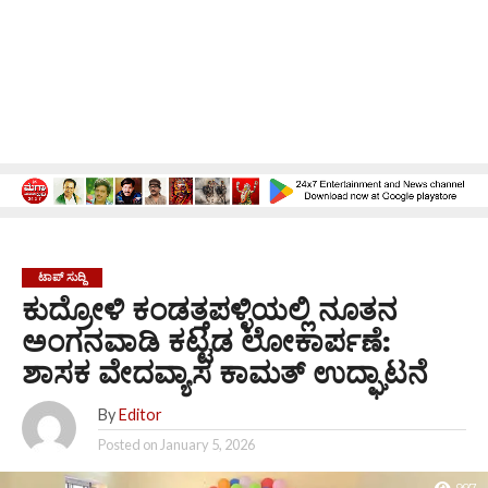
ಟಾಪ್ ಸುದ್ದಿ
ಕುದ್ರೋಳಿ ಕಂಡತ್ತಪಳ್ಳಿಯಲ್ಲಿ ನೂತನ
ಅಂಗನವಾಡಿ ಕಟ್ಟಡ ಲೋಕಾರ್ಪಣೆ:
ಶಾಸಕ ವೇದವ್ಯಾಸ ಕಾಮತ್ ಉದ್ಘಾಟನೆ
By
Editor
Posted on
January 5, 2026