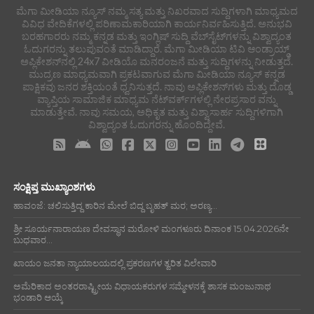
ಮೆಗಾ ಮೀಡಿಯಾ ನ್ಯೂಸ್ ನಮ್ಮ ಸತ್ಯ ಮತ್ತು ನಿಖರವಾದ ಸುದ್ದಿಗಳಾಗಿ ಮಾಧ್ಯಮದ
ವಿವಿಧ ವೇದಿಕೆಗಳಲ್ಲಿ ಪರಿಣಾಮಕಾರಿಯಾಗಿ ಕಾರ್ಯನಿರ್ವಹಿಸುತ್ತಿದೆ. ಅನುಭವಿ
ಬರಹಗಾರರು ನಮ್ಮ ಕನ್ನಡ ಮತ್ತು ಇಂಗ್ಲಿಷ್ ಸುದ್ದಿ ವೆಬ್‌ಸೈಟ್‌ಗಳನ್ನು ವಿಶ್ವಾದ್ಯಂತ
ಓದುಗರನ್ನು ತಲುಪುವಂತೆ ಮಾಡಿದ್ದಾರೆ. ಮೆಗಾ ಮೀಡಿಯಾ ಟಿವಿ ಆಂಡ್ರಾಯ್ಡ್
ಅಪ್ಲಿಕೇಶನ್‌ನಲ್ಲಿ 24x7 ವೀಡಿಯೊ ಮನರಂಜನೆ ಮತ್ತು ಸುದ್ದಿಗಳನ್ನು ನೀಡುತ್ತದೆ.
ಮುದ್ರಣ ಮಾಧ್ಯಮವಾಗಿ ಪ್ರಕಟವಾಗುವ ಮೆಗಾ ಮೀಡಿಯಾ ನ್ಯೂಸ್ ಕನ್ನಡ
ಪಾಕ್ಷಿಕವು ಜನರ ಶಕ್ತಿಯಂತೆ ಧ್ವನಿಸುತ್ತದೆ. ನಾವು ಅಪ್ಲಿಕೇಶನ್‌ಗಳು ಮತ್ತು ದೊಡ್ಡ
ವ್ಯಾಪ್ತಿಯ ಸಾಮಾಜಿಕ ಮಾಧ್ಯಮ ನೆಟ್‌ವರ್ಕ್‌ಗಳಲ್ಲಿ ನೇರಪ್ರಸಾರ ವನ್ನು
ಮಾಡುತ್ತೇವೆ. ನಾವು ಸಮಯ, ಅಧಿಕೃತ ಮತ್ತು ವಿಶ್ವಾಸಾರ್ಹ ಸುದ್ದಿಗಳಿಗಾಗಿ
ವಿಶ್ವಾದ್ಯಂತ ಓದುಗರನ್ನು ಹೊಂದಿದ್ದೇವೆ.
ಸಂಕ್ಷಿಪ್ತ ಮುಖ್ಯಾಂಶಗಳು
ಹಾವಂಜೆ: ಚಲಿಸುತ್ತಿದ್ದ ಕಾರಿನ ಮೇಲೆ ಬಿದ್ದ ಬೃಹತ್ ಮರ; ಅರಣ್ಯ...
ಶ್ರೀ ಸೂರ್ಯನಾರಾಯಣ ದೇವಸ್ಥಾನ ಮರೋಳಿ ಮಂಗಳೂರು ದಿನಾಂಕ 15.04.2026ನೇ
ಬುಧವಾರ...
ಖಾಯಂ ಜನತಾ ನ್ಯಾಯಾಲಯದಲ್ಲಿ ಪ್ರಕರಣಗಳ ತ್ವರಿತ ವಿಲೇವಾರಿ
ಅಮೆರಿಕಾದ ಅಂತರರಾಷ್ಟ್ರೀಯ ವಿಧಾಯಕರುಗಳ ಸಮ್ಮೇಳನಕ್ಕೆ ಶಾಸಕ ಮಂಜುನಾಥ
ಭಂಡಾರಿ ಆಯ್ಕೆ