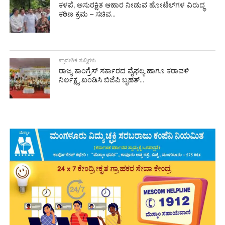
ಕಳಪೆ, ಅಸುರಕ್ಷಿತ ಆಹಾರ ನೀಡುವ ಹೋಟೆಲ್‌ಗಳ ವಿರುದ್ಧ
ಕಠಿಣ ಕ್ರಮ – ಸಚಿವ...
ಪ್ರಾದೇಶಿಕ ಸುದ್ದಿಗಳು
ರಾಜ್ಯ ಕಾಂಗ್ರೆಸ್ ಸರ್ಕಾರದ ವೈಫಲ್ಯ ಹಾಗೂ ಕರಾವಳಿ
ನಿರ್ಲಕ್ಷ್ಯ ಖಂಡಿಸಿ ಬಿಜೆಪಿ ಬೃಹತ್...