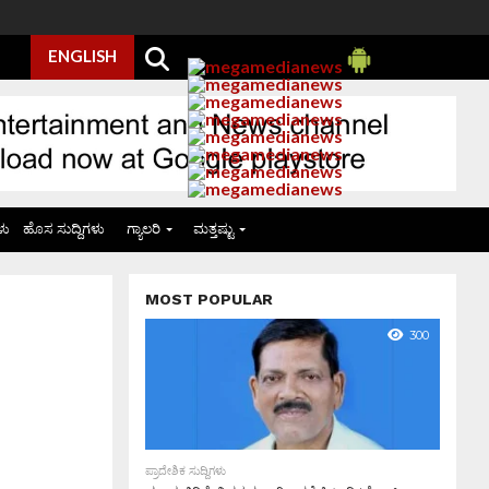
ENGLISH
ಳು
ಹೊಸ ಸುದ್ದಿಗಳು
ಗ್ಯಾಲರಿ
ಮತ್ತಷ್ಟು
MOST POPULAR
300
ಪ್ರಾದೇಶಿಕ ಸುದ್ದಿಗಳು