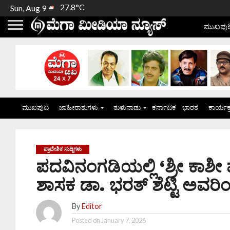
27.8°C
Sun, Aug 9
ಮುಖಪು
ಮುಖಪುಟ
ಜಾಹೀರಾತುಗಳು
ತುಳುನಾಡು
ಕರ್ನಾಟಕ
ಭಾರತ
ಕಾರ್ಯಕ
ಪ್ರಾದೇಶಿಕ ಸುದ್ದಿಗಳು
ಪದವಿನಂಗಡಿಯಲ್ಲಿ ‘ಶ್ರೀ ಕಾಶೀ
ಶಾಸಕ ಡಾ. ಭರತ್ ಶೆಟ್ಟಿ ಅವರಿ
By
Editor
Posted on
January 7, 2026