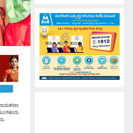
E
ದು ನಾಮಕರಣ
. ಮಂಗಳೂರು
ರು.