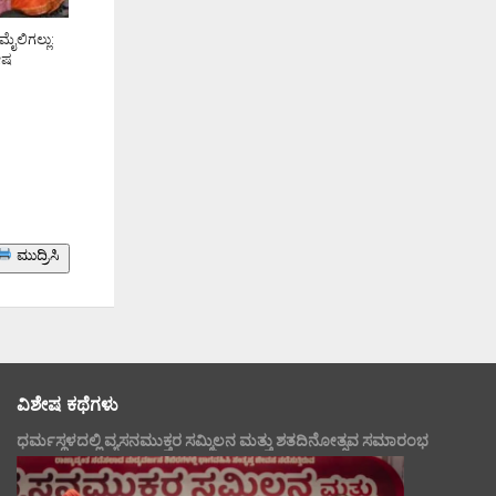
ೈಲಿಗಲ್ಲು:
ೇಷ
ಮುದ್ರಿಸಿ
ವಿಶೇಷ ಕಥೆಗಳು
ಧರ್ಮಸ್ಥಳದಲ್ಲಿ ವ್ಯಸನಮುಕ್ತರ ಸಮ್ಮಿಲನ ಮತ್ತು ಶತದಿನೋತ್ಸವ ಸಮಾರಂಭ