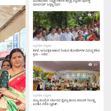
ಮೂಡುಬಿದಿರೆ: ನಿವೃತ್ತ ಸರ್ಕಾರಿ ಆಸ್ಪತ್ರೆ ಸಿಬ್ಬಂದಿ ‘ಪೋಸ್ಟ್
ಮಾರ್ಟಮ್’ ಜಗ್ಗಣ್ಣ ನಿಧನ
1.3K
298
ಪ್ರಾದೇಶಿಕ ಸುದ್ದಿಗಳು
ಕಳಪೆ, ಅಸುರಕ್ಷಿತ ಆಹಾರ ನೀಡುವ ಹೋಟೆಲ್‌ಗಳ ವಿರುದ್ಧ ಕಠಿಣ
ಕ್ರಮ – ಸಚಿವ...
301
ಪ್ರಾದೇಶಿಕ ಸುದ್ದಿಗಳು
ರಾಜ್ಯ ಕಾಂಗ್ರೆಸ್ ಸರ್ಕಾರದ ವೈಫಲ್ಯ ಹಾಗೂ ಕರಾವಳಿ ನಿರ್ಲಕ್ಷ್ಯ
ಖಂಡಿಸಿ ಬಿಜೆಪಿ ಬೃಹತ್...