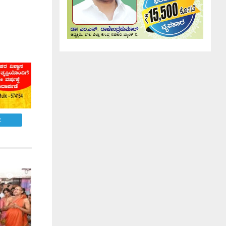
E
994