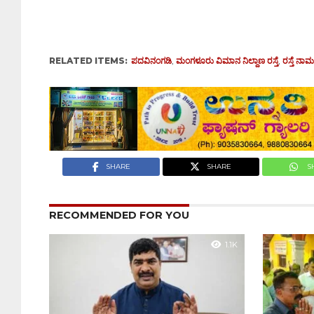
RELATED ITEMS:
ಪದವಿನಂಗಡಿ
,
ಮಂಗಳೂರು ವಿಮಾನ ನಿಲ್ದಾಣ ರಸ್ತೆ
,
ರಸ್ತೆ ನ
SHARE
SHARE
S
RECOMMENDED FOR YOU
1.1K