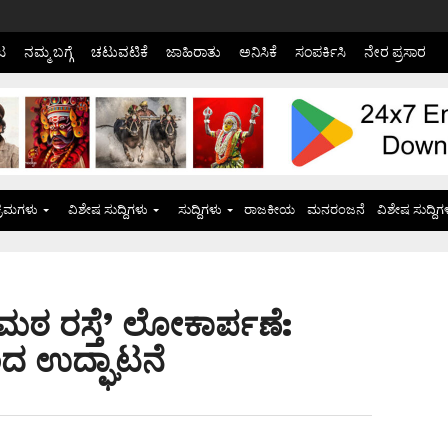
ಟ
ನಮ್ಮ ಬಗ್ಗೆ
ಚಟುವಟಿಕೆ
ಜಾಹಿರಾತು
ಅನಿಸಿಕೆ
ಸಂಪರ್ಕಿಸಿ
ನೇರ ಪ್ರಸಾರ
್ರಮಗಳು
ವಿಶೇಷ ಸುದ್ದಿಗಳು
ಸುದ್ದಿಗಳು
ರಾಜಕೀಯ
ಮನರಂಜನೆ
ವಿಶೇಷ ಸುದ್ದಿಗ
 ಮಠ ರಸ್ತೆ’ ಲೋಕಾರ್ಪಣೆ:
ಂದ ಉದ್ಘಾಟನೆ