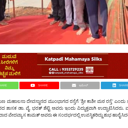
HARE
SHARE
ಇಮೇಲ್
SHAR
ಣ ಮಹಾಲಸಾ ದೇವಸ್ಥಾನದ ಮುಂಭಾಗದ ರಸ್ತೆಗೆ ‘ಶ್ರೀ ಕಾಶೀ ಮಠ ರಸ್ತೆ’ ಎಂ
ಸಕ ಡಾ. ವೈ. ಭರತ್ ಶೆಟ್ಟಿ ಅವರು ಇಂದು ವಿದ್ಯುಕ್ತವಾಗಿ ಉದ್ಘಾಟಿಸಿದರು
ರಾದ ವೇದವ್ಯಾಸ ಕಾಮತ್ ಅವರು ಈ ಸಂದರ್ಭದಲ್ಲಿ ಉಪಸ್ಥಿತರಿದ್ದು ಶುಭ ಹಾರೈಸಿದ