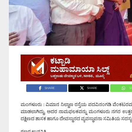
SHARE
SHARE
S
ಮಂಗಳೂರು : ವಿಮಾನ ನಿಲ್ದಾಣ ರಸ್ತೆಯ ಪದವಿನಂಗಡಿ ವೆಂಕಟರಮ
ಮಾಡಲಾಗಿದ್ದು, ಅದರ ನಾಮಫಲಕವನ್ನು ಮಂಗಳೂರು ನಗರ ಉತ್ತರದ ಶಾ
ದಕ್ಷಿಣದ ಶಾಸಕ ಹಾಗೂ ದೇವಸ್ಥಾನದ ವ್ಯವಸ್ಥಾಪನಾ ಸಮಿತಿಯ ಸದಸ್ಯ
ಗಣ್ಯರ ಉಪಸ್ಥಿತಿ