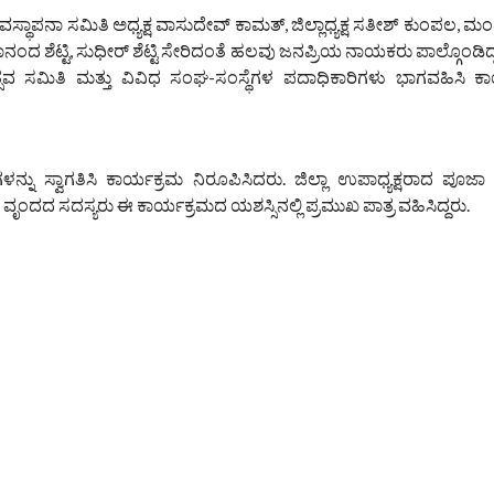
ಥಾಪನಾ ಸಮಿತಿ ಅಧ್ಯಕ್ಷ ವಾಸುದೇವ್ ಕಾಮತ್, ಜಿಲ್ಲಾಧ್ಯಕ್ಷ ಸತೀಶ್ ಕುಂಪಲ, ಮಂಡ
 ಶೆಟ್ಟಿ, ಸುಧೀರ್ ಶೆಟ್ಟಿ ಸೇರಿದಂತೆ ಹಲವು ಜನಪ್ರಿಯ ನಾಯಕರು ಪಾಲ್ಗೊಂಡಿದ್ದ
ಸಮಿತಿ ಮತ್ತು ವಿವಿಧ ಸಂಘ-ಸಂಸ್ಥೆಗಳ ಪದಾಧಿಕಾರಿಗಳು ಭಾಗವಹಿಸಿ ಕಾರ್
್ನು ಸ್ವಾಗತಿಸಿ ಕಾರ್ಯಕ್ರಮ ನಿರೂಪಿಸಿದರು. ಜಿಲ್ಲಾ ಉಪಾಧ್ಯಕ್ಷರಾದ ಪೂಜ
ದ ಸದಸ್ಯರು ಈ ಕಾರ್ಯಕ್ರಮದ ಯಶಸ್ಸಿನಲ್ಲಿ ಪ್ರಮುಖ ಪಾತ್ರ ವಹಿಸಿದ್ದರು.