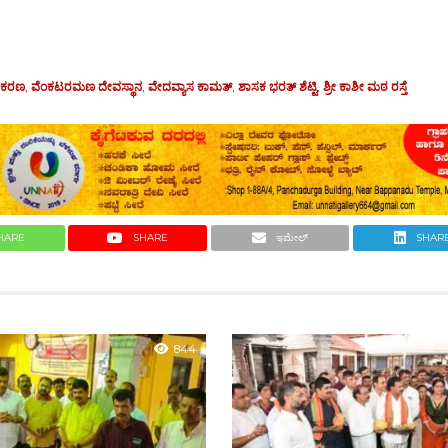
ಾಮಕರಣ
,
ವೆಂಕಟರಮಣ ದೇವಸ್ಥಾನ
,
ವೇದವ್ಯಾಸ ಕಾಮತ್
,
ಶಾಸಕ ಭರತ್ ಶೆಟ್ಟಿ
,
ಶ್ರೀ ಕಾಶೀ ಮಠ ರಸ್ತೆ
HARE
SHARE
ಇಮೇಲ್
SHAR
844