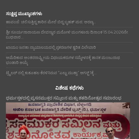
ಸಂಕ್ಷಿಪ್ತ ಮುಖ್ಯಾಂಶಗಳು
ಹಾವಂಜೆ: ಚಲಿಸುತ್ತಿದ್ದ ಕಾರಿನ ಮೇಲೆ ಬಿದ್ದ ಬೃಹತ್ ಮರ; ಅರಣ್ಯ...
ಶ್ರೀ ಸೂರ್ಯನಾರಾಯಣ ದೇವಸ್ಥಾನ ಮರೋಳಿ ಮಂಗಳೂರು ದಿನಾಂಕ 15.04.2026ನೇ
ಬುಧವಾರ...
ಖಾಯಂ ಜನತಾ ನ್ಯಾಯಾಲಯದಲ್ಲಿ ಪ್ರಕರಣಗಳ ತ್ವರಿತ ವಿಲೇವಾರಿ
ಅಮೆರಿಕಾದ ಅಂತರರಾಷ್ಟ್ರೀಯ ವಿಧಾಯಕರುಗಳ ಸಮ್ಮೇಳನಕ್ಕೆ ಶಾಸಕ ಮಂಜುನಾಥ
ಭಂಡಾರಿ ಆಯ್ಕೆ
ಟ್ರೈಲರ್ ನಲ್ಲಿ ಕುತೂಹಲ ಕೆರಳಿಸಿರುವ “ಎಲ್ಟು ಮುತ್ತಾ” ಆಗಸ್ಟ್ 1ಕ್ಕೆ...
ವಿಶೇಷ ಕಥೆಗಳು
ಧರ್ಮಸ್ಥಳದಲ್ಲಿ ವ್ಯಸನಮುಕ್ತರ ಸಮ್ಮಿಲನ ಮತ್ತು ಶತದಿನೋತ್ಸವ ಸಮಾರಂಭ