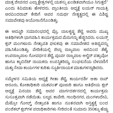
ಮಾತ್ರ ಜೀವನದ ಎಲ್ಲಾ ಕ್ಷೇತ್ರಗಳಲ್ಲಿ ಯಶಸ್ಸು ಖಂಡಿತವಾಗಿಯೂ ಸಿಗುತ್ತದೆ”
ಎಂದು ಕಿವಿಮಾತು ಹೇಳಿದರು. ಪ್ರಾಂತೀಯ ಅಧ್ಯಕ್ಷೆ ಲಯನ್ ಗಾಯತ್ರಿ
ಅರವಿಂದರಾವ್ ಕೇದಿಗೆ ಅವರ ಸಮರ್ಥ ನೇತೃತ್ವದಲ್ಲಿ ಈ ವಿಶಿಷ್ಟ
ಸಮಾವೇಶವು ಆಯೋಜನೆಗೊಂಡಿತ್ತು.
ಈ ಅದ್ಧೂರಿ ಸಮಾರಂಭದಲ್ಲಿ ಪ್ರೊ. ಬಾಲಕೃಷ್ಣ ಶೆಟ್ಟಿ ಅವರು ಮುಖ್ಯ
ಅತಿಥಿಗಳಾಗಿ ಭಾಗವಹಿಸಿ ಕಾರ್ಯಕ್ರಮದ ಮೆರುಗನ್ನು ಹೆಚ್ಚಿಸಿದರು. ಲಯನ್ಸ್
ಕ್ಲಬ್ ಮಂಗಳೂರು ನೇತ್ರಾವತಿ ಘಟಕವು ಈ ಸಮಾವೇಶದ ಆತಿಥ್ಯವನ್ನು
ವಹಿಸಿಕೊಂಡಿತ್ತು. ವೇದಿಕೆಯಲ್ಲಿ ಜಿಲ್ಲಾ ರಾಜ್ಯಪಾಲ ಅರವಿಂದ ಶೆಣೈ,
ಉಪರಾಜ್ಯಪಾಲ ಗೋವರ್ಧನ ಶೆಟ್ಟಿ, ಪೂರ್ವ ರಾಜ್ಯಪಾಲ ಆಲ್ವಿನ್ ಪತ್ರಾವೋ
ಹಾಗೂ ಕ್ಯಾಬಿನೆಟ್ ನಾಯಕರು ಉಪಸ್ಥಿತರಿದ್ದು, ಸಂಘಟನೆಯ ಬೆಳವಣಿಗೆ
ಮತ್ತು ಸೇವಾ ಕಾರ್ಯಗಳ ಕುರಿತು ಸ್ಫೂರ್ತಿದಾಯಕ ಮಾತುಗಳನ್ನಾಡಿದರು.
ಸಮ್ಮೇಳನ ಸಮಿತಿಯ ಅಧ್ಯಕ್ಷೆ ಗೀತಾ ಶೆಟ್ಟಿ, ಕಾರ್ಯದರ್ಶಿ ಆಶಾ ರಾವ್
ಆರೂರು, ಕೋಶಾಧಿಕಾರಿ ಯಶವಂತ್ ಪೂಜಾರಿ ಹಾಗೂ ಅತಿಥೇಯ ಕ್ಲಬ್
ಅಧ್ಯಕ್ಷೆ ವಿನಯಾ ಶೆಟ್ಟಿ ಅವರ ಮಾರ್ಗದರ್ಶನದಲ್ಲಿ ಕಾರ್ಯಕ್ರಮ
ಸುಸೂತ್ರವಾಗಿ ನಡೆಯಿತು. ಬಲ್ಮಠ, ಕಾವೇರಿ, ಗಾಂಧಿನಗರ, ಮಂಗಳಾದೇವಿ,
ಮೆಟ್ರೋ ಗೋಲ್ಡ್, ನೇತ್ರಾವತಿ ಹಾಗೂ ನೂತನವಾಗಿ ಅಸ್ತಿತ್ವಕ್ಕೆ ಬಂದ
ಪಂಜಿಕಲ್ ಕ್ಲಬ್‌ಗಳ ಪದಾಧಿಕಾರಿಗಳು ಸೇರಿದಂತೆ ಸುಮಾರು 350ಕ್ಕೂ ಹೆಚ್ಚು