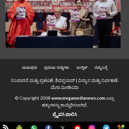
ಮುಖಪುಟ
ಪ್ರಮುಖ ಸುದ್ದಿಗಳು
ಇಂಗ್ಲಿಷ್
ನಮ್ಮ ಬಗ್ಗೆ
ಸಂಪಾದನೆ ಮತ್ತು ಪ್ರಕಟಣೆ: ಶಿವಪ್ರಸಾದ್ | ವಿನ್ಯಾಸ ಮತ್ತು ನಿರ್ವಹಣೆ:
ಮೆಗಾ ಮೀಡಿಯಾ
© Copyright 2008
www.megamedianews.com
ಎಲ್ಲಾ
ಹಕ್ಕುಗಳನ್ನು ಕಾಯ್ದಿರಿಸಲಾಗಿದೆ.
ಪ್ರೈವಸಿ ಪಾಲಿಸಿ