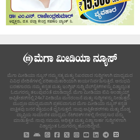
ಮೆಗಾ ಮೀಡಿಯಾ ನ್ಯೂಸ್ ನಮ್ಮ ಸತ್ಯ ಮತ್ತು ನಿಖರವಾದ ಸುದ್ದಿಗಳಾಗಿ ಮಾಧ್ಯಮದ
ವಿವಿಧ ವೇದಿಕೆಗಳಲ್ಲಿ ಪರಿಣಾಮಕಾರಿಯಾಗಿ ಕಾರ್ಯನಿರ್ವಹಿಸುತ್ತಿದೆ. ಅನುಭವಿ
ಬರಹಗಾರರು ನಮ್ಮ ಕನ್ನಡ ಮತ್ತು ಇಂಗ್ಲಿಷ್ ಸುದ್ದಿ ವೆಬ್‌ಸೈಟ್‌ಗಳನ್ನು ವಿಶ್ವಾದ್ಯಂತ
ಓದುಗರನ್ನು ತಲುಪುವಂತೆ ಮಾಡಿದ್ದಾರೆ. ಮೆಗಾ ಮೀಡಿಯಾ ಟಿವಿ ಆಂಡ್ರಾಯ್ಡ್
ಅಪ್ಲಿಕೇಶನ್‌ನಲ್ಲಿ 24x7 ವೀಡಿಯೊ ಮನರಂಜನೆ ಮತ್ತು ಸುದ್ದಿಗಳನ್ನು ನೀಡುತ್ತದೆ.
ಮುದ್ರಣ ಮಾಧ್ಯಮವಾಗಿ ಪ್ರಕಟವಾಗುವ ಮೆಗಾ ಮೀಡಿಯಾ ನ್ಯೂಸ್ ಕನ್ನಡ
ಪಾಕ್ಷಿಕವು ಜನರ ಶಕ್ತಿಯಂತೆ ಧ್ವನಿಸುತ್ತದೆ. ನಾವು ಅಪ್ಲಿಕೇಶನ್‌ಗಳು ಮತ್ತು ದೊಡ್ಡ
ವ್ಯಾಪ್ತಿಯ ಸಾಮಾಜಿಕ ಮಾಧ್ಯಮ ನೆಟ್‌ವರ್ಕ್‌ಗಳಲ್ಲಿ ನೇರಪ್ರಸಾರ ವನ್ನು
ಮಾಡುತ್ತೇವೆ. ನಾವು ಸಮಯ, ಅಧಿಕೃತ ಮತ್ತು ವಿಶ್ವಾಸಾರ್ಹ ಸುದ್ದಿಗಳಿಗಾಗಿ
ವಿಶ್ವಾದ್ಯಂತ ಓದುಗರನ್ನು ಹೊಂದಿದ್ದೇವೆ.