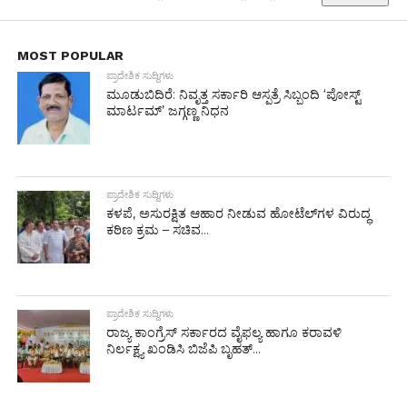
MOST POPULAR
ಪ್ರಾದೇಶಿಕ ಸುದ್ದಿಗಳು
ಮೂಡುಬಿದಿರೆ: ನಿವೃತ್ತ ಸರ್ಕಾರಿ ಆಸ್ಪತ್ರೆ ಸಿಬ್ಬಂದಿ ‘ಪೋಸ್ಟ್
ಮಾರ್ಟಮ್’ ಜಗ್ಗಣ್ಣ ನಿಧನ
ಪ್ರಾದೇಶಿಕ ಸುದ್ದಿಗಳು
ಕಳಪೆ, ಅಸುರಕ್ಷಿತ ಆಹಾರ ನೀಡುವ ಹೋಟೆಲ್‌ಗಳ ವಿರುದ್ಧ
ಕಠಿಣ ಕ್ರಮ – ಸಚಿವ...
ಪ್ರಾದೇಶಿಕ ಸುದ್ದಿಗಳು
ರಾಜ್ಯ ಕಾಂಗ್ರೆಸ್ ಸರ್ಕಾರದ ವೈಫಲ್ಯ ಹಾಗೂ ಕರಾವಳಿ
ನಿರ್ಲಕ್ಷ್ಯ ಖಂಡಿಸಿ ಬಿಜೆಪಿ ಬೃಹತ್...