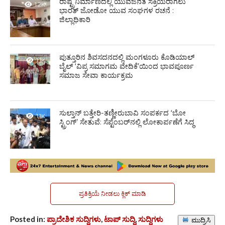
ರಾಷ್ಟ್ರನಿರ್ಮಾಣದಲ್ಲಿ ಯುವಜನತೆ ಸಕ್ರಿಯರಾಗಲು
1.2K
ಭಾರತ್ ಜೋಡೋ ಯುವ ಸಂಘಗಳ ರಚನೆ :
ಜಿಲ್ಲಾಧಿಕಾರಿ
ಪುತ್ತೂರಿನ ಶಿವಸದನದಲ್ಲಿ ಮಂಗಳೂರು ಕೊಡಿಯಾಲ್
1.1K
ಬೈಲ್ ‘ವಿಪ್ರ ಸಮಾಗಮ ವೇದಿಕೆ’ಯಿಂದ ಭಾವಪೂರ್ಣ
ಸಮಾಜ ಸೇವಾ ಕಾರ್ಯಕ್ರಮ
ಸುಲ್ತಾನ್ ಬತ್ತೇರಿ-ತಣ್ಣೀರುಬಾವಿ ಸಂಪರ್ಕದ ‘ಬೋ
1.1K
ಸ್ಟ್ರಿಂಗ್’ ಸೇತುವೆ: ಸೆಪ್ಟೆಂಬರ್‌ನಲ್ಲಿ ಲೋಕಾರ್ಪಣೆಗೆ ಸಿದ್ಧ
ಪ್ರತಿಕ್ರಿಯೆ ನೀಡಲು ಕ್ಲಿಕ್ ಮಾಡಿ
Posted in:
ಪ್ರಾದೇಶಿಕ ಸುದ್ದಿಗಳು
,
ಟಾಪ್ ಸುದ್ದಿ
,
ಸುದ್ದಿಗಳು
ಮುದ್ರಿಸಿ