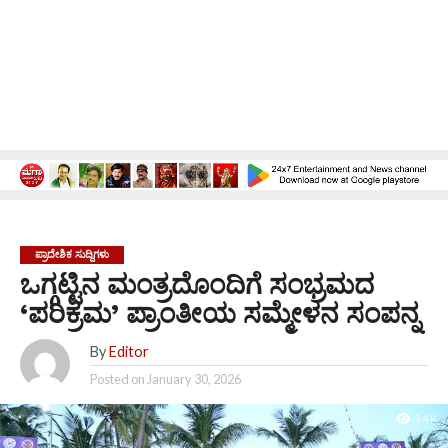
ಪ್ರಾದೇಶಿಕ ಸುದ್ದಿಗಳು
ಒಗ್ಗಟ್ಟಿನ ಮಂತ್ರದೊಂದಿಗೆ ಸಂಭ್ರಮದ
‘ಪರಿಕ್ರಮ’ ಪ್ರಾಂತೀಯ ಸಮ್ಮೇಳನ ಸಂಪನ್ನ
By
Editor
Posted on
January 30, 2026
1.4K