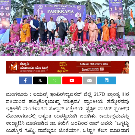
ಮಂಗಳೂರು : ಲಯನ್ಸ್ ಇಂಟರ್‌ನ್ಯಾಷನಲ್ ಜಿಲ್ಲೆ 317D ಪ್ರಾಂತ್ಯ IIIರ
ವತಿಯಿಂದ ಹಮ್ಮಿಕೊಳ್ಳಲಾಗಿದ್ದ ‘ಪರಿಕ್ರಮ’ ಪ್ರಾಂತೀಯ ಸಮ್ಮೇಳನವು
ಇತ್ತೀಚೆಗೆ ಮಂಗಳೂರಿನ ಸುಲ್ತಾನ್ ಬತ್ತೇರಿಯ ಸ್ವಸ್ತಿಕ ವಾಟರ್ ಫ್ರಂಟ್‌ನ
ಹೊರಾಂಗಣದಲ್ಲಿ ಅತ್ಯಂತ ಯಶಸ್ವಿಯಾಗಿ ಜರುಗಿತು. ಕಾರ್ಯಕ್ರಮವನ್ನು
ಉದ್ಘಾಟಿಸಿ ಮಾತನಾಡಿದ ಡಾ. ಕೇದಿಗೆ ಅರವಿಂದ ರಾವ್ ಅವರು, “ಒಗ್ಗಟ್ಟು
ಯಶಸ್ಸಿನ ಗುಟ್ಟು. ನಾವೆಲ್ಲರೂ ಜೊತೆಯಾಗಿ, ಒಟ್ಟಾಗಿ ಕೆಲಸ ಮಾಡಿದಾಗ